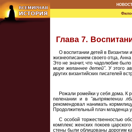
НОВОС
Фило
Глава 7. Воспитан
О воспитании детей в Византии и
жизнеописанием своего отца, Анна 
Это не значит, что чадолюбие был
мире желаннее детей".
У этого а
других византийских писателей вст
Рожали ромейки у себя дома. К 
пеленании и в
"выпрямлении лб
рекомендовал нанимать кормилицу
Продолжительный плач младенца уни
С особой торжественностью об
комплекс женских покоев царского
стены были облицованы дорогим ка