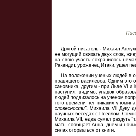
Писц
Другой писатель - Михаил Аплухи
не могущий связать двух слов, жив
на свою участь сохранилось нема
Ракендит, уроженец Итаки, ушел п
На положении ученых людей в о
правящего василевса. Одним это о
сановника, другим - при Льве VI и 
наступил, видимо, упадок образов
людей подвизалось на ученом попри
того времени нет никаких упомина
словесности".
Михаила VII Дуку д
научных беседах с Пселлом. Сомне
Михаила VII, едва сумел раздуть 
мать, сообщает Анна, днем и ночь
силах оторваться от книги.