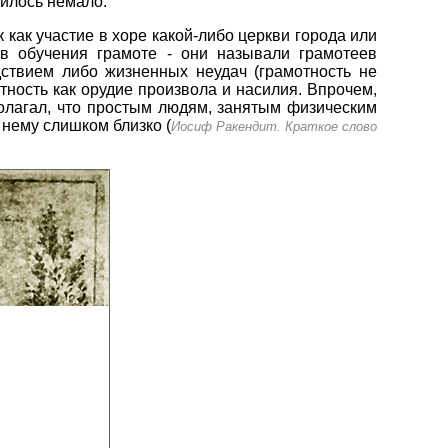
нилось немало.
 как участие в хоре какой-либо церкви города или
в обучения грамоте - они называли грамотеев
дствием либо жизненных неудач (грамотность не
тность как орудие произвола и насилия. Впрочем,
полагал, что простым людям, занятым физическим
к нему слишком близко (
Иосиф Ракендит. Краткое слово