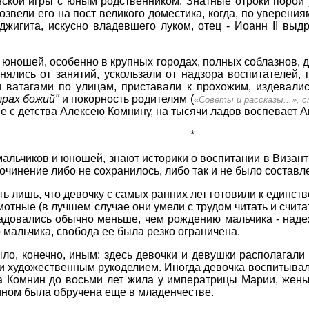
ской игры с юным родственником. Знатные отроки порой 
звели его на пост великого доместика, когда, по уверения
джигита, искусно владевшего луком, отец - Иоанн II выд
 юношей, особенно в крупных городах, полных соблазнов, д
нялись от занятий, ускользали от надзора воспитателей,
ватагами по улицам, приставали к прохожим, издевалис
трах божий"
и покорность родителям (
«Советы и рассказы...», с
е с детства Алексею Комнину, на тысячи ладов воспевает А
*
альчиков и юношей, знают историки о воспитании в Визан
 сочинение либо не сохранилось, либо так и не было составл
 лишь, что девочку с самых ранних лет готовили к единстве
отные (в лучшем случае они умели с трудом читать и считать)
адовались обычно меньше, чем рождению мальчика - надеж
 мальчика, свобода ее была резко ограничена.
о, конечно, иным: здесь девочки и девушки располагали 
и художественным рукоделием. Иногда девочка воспитывала
а Комнин до восьми лет жила у императрицы Марии, жены 
тином была обручена еще в младенчестве.