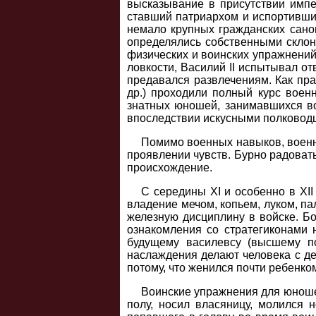
высказывание в присутствии импе
ставший патриархом и испортивш
немало крупных гражданских сано
определялись собственными склон
физических и воинских упражнений.
ловкости, Василий II испытывал от
предавался развлечениям. Как прав
др.) проходили полный курс воен
знатных юношей, занимавшихся во
впоследствии искусными полковод
Помимо военных навыков, военна
проявлении чувств. Бурно радовать
происхождение.
С середины XI и особенно в XI
владение мечом, копьем, луком, па
железную дисциплину в войске. Бо
ознакомления со стратегиконами 
будущему василевсу (высшему п
наслаждения делают человека с де
потому, что женился почти ребенк
Воинские упражнения для юношей
полу, носил власяницу, молился 