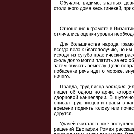
Обучали, видимо, знатных дев
столичного дома весь гинекей, при
Отношение к грамоте в Византии
отличались оценки уровня необходи
Для большинства народа грамот
всегда вела к благополучию, но им
исходя из сугубо практических ра
сколь долго могли платить за его 
затем обучать ремеслу. Дело поп
побасенке речь идет о моряке, вну
ничего.
Правда, труд писца-
нотария
(ил
пишет об одном нотарии, которо
дворцовой канцелярии. В шуточно
описал труд писцов и нравы в кан
времени поднять голову или почес
дерутся.
Удачей считалось уже поступлени
решений Евстафия Ромея рассказыв