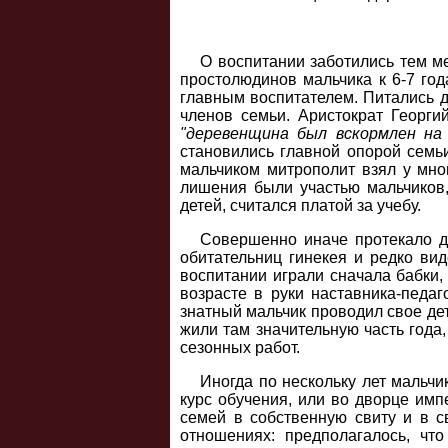
О воспитании заботились тем м
простолюдинов мальчика к 6-7 год
главным воспитателем. Питались д
членов семьи. Аристократ Георги
"деревенщина был вскормлен на
становились главной опорой семьи
мальчиком митрополит взял у мног
лишения были участью мальчиков,
детей, считался платой за учебу.
Совершенно иначе протекало де
обитательниц гинекея и редко ви
воспитании играли сначала бабки,
возрасте в руки наставника-педаг
знатный мальчик проводил свое дет
жили там значительную часть года
сезонных работ.
Иногда по нескольку лет мальчи
курс обучения, или во дворце имп
семей в собственную свиту и в с
отношениях: предполагалось, чт