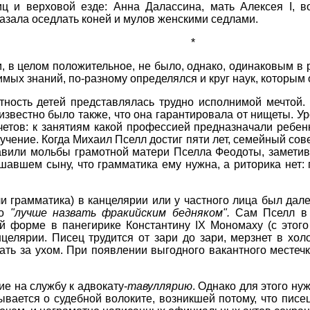
иц и верховой езде: Анна Далассина, мать Алексея I, 
казала оседлать коней и мулов женскими седлами.
*
, в целом положительное, не было, однако, одинаковым в
мых знаний, по-разному определялся и круг наук, которым
ность детей представлялась трудно исполнимой мечтой.
 известно было также, что она гарантировала от нищеты. У
счетов: к занятиям какой профессией предназначали ребен
обучение. Когда Михаил Пселл достиг пяти лет, семейный со
равили мольбы грамотной матери Пселла Феодоты, замети
шавшем сыну, что грамматика ему нужна, а риторика нет: 
и грамматика) в канцелярии или у частного лица был дале
го
"лучше назвать фракийским бедняком".
Сам Пселл в 
й форме в панегирике Константину IX Мономаху (с этог
целярии. Писец трудится от зари до зари, мерзнет в холо
ать за ухом. При появлении выгодного вакантного местечк
е на службу к адвокату-
тавуллярию
. Однако для этого ну
ается о судебной волоките, возникшей потому, что писец 