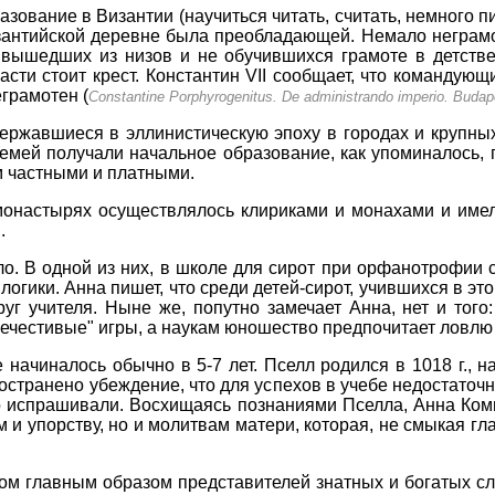
зование в Византии (научиться читать, считать, немного п
зантийской деревне была преобладающей. Немало неграмо
 вышедших из низов и не обучившихся грамоте в детств
асти стоит крест. Константин VII сообщает, что командую
еграмотен (
Constantine Porphyrogenitus. De administrando imperio. Budape
ржавшиеся в эллинистическую эпоху в городах и крупных 
семей получали начальное образование, как упоминалось,
 частными и платными.
монастырях осуществлялось клириками и монахами и имел
.
. В одной из них, в школе для сирот при орфанотрофии св.
м логики. Анна пишет, что среди детей-сирот, учившихся в 
уг учителя. Ныне же, попутно замечает Анна, нет и того: 
нечестивые" игры, а наукам юношество предпочитает ловлю
начиналось обычно в 5-7 лет. Пселл родился в 1018 г., на
остранено убеждение, что для успехов в учебе недостаточ
 испрашивали. Восхищаясь познаниями Пселла, Анна Комн
м и упорству, но и молитвам матери, которая, не смыкая гл
м главным образом представителей знатных и богатых сл