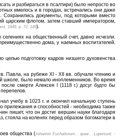
исать и разбираться в псалтири) было непросто во
тных имелось и в городах, встречались они даже
е. Сохранились документы, под которыми вместо
щий царским флотом, затем ставший императором,
).
st, 1949, p. 72, 149
селениях на общественный счет, давно исчезли.
 преимущественно дома, у наемных воспитателей.
о целью подготовку кадров низшего духовенства
 Павла, на рубеже XI - XII вв. обучали чтению и
этой школе, было немало иноплеменников. Во время
после смерти Алексея I (1118 г.) досуг будто бы
 перепелов.
чал учебу в 1023 г. и окончил начальную ступень
но прилежания и способностей - необходима также
ин пишет, что он достиг вершин науки благодаря
аз, стояла на коленях перед образом богоматери в
оев общества (
Johannis Euchaitorum... quae... Lupersunt. -