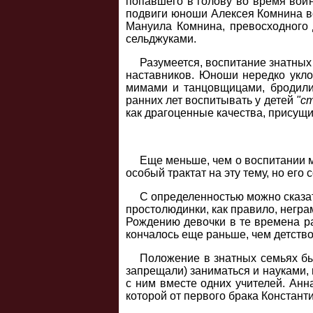
попавшего в голову во время воин
подвиги юноши Алексея Комнина во
Мануила Комнина, превосходного 
сельджуками.
Разумеется, воспитание знатных
наставников. Юноши нередко укло
мимами и танцовщицами, бродили 
ранних лет воспитывать у детей
"с
как драгоценные качества, присущи
Еще меньше, чем о воспитании м
особый трактат на эту тему, но его
С определенностью можно сказать
простолюдинки, как правило, неграм
Рождению девочки в те времена р
кончалось еще раньше, чем детство
Положение в знатных семьях был
запрещали) заниматься и науками, 
с ним вместе одних учителей. Анн
которой от первого брака Констан