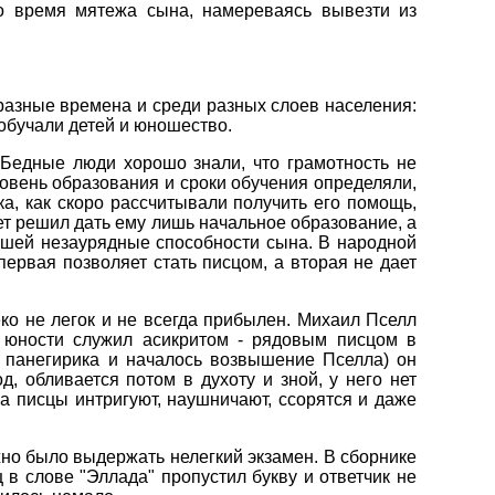
во время мятежа сына, намереваясь вывезти из
 разные времена и среди разных слоев населения:
 обучали детей и юношество.
 Бедные люди хорошо знали, что грамотность не
ровень образования и сроки обучения определяли,
ка, как скоро рассчитывали получить его помощь,
вет решил дать ему лишь начальное образование, а
вшей незаурядные способности сына. В народной
первая позволяет стать писцом, а вторая не дает
ко не легок и не всегда прибылен. Михаил Пселл
юности служил асикритом - рядовым писцом в
о панегирика и началось возвышение Пселла) он
д, обливается потом в духоту и зной, у него нет
а писцы интригуют, наушничают, ссорятся и даже
жно было выдержать нелегкий экзамен. В сборнике
в слове "Эллада" пропустил букву и ответчик не