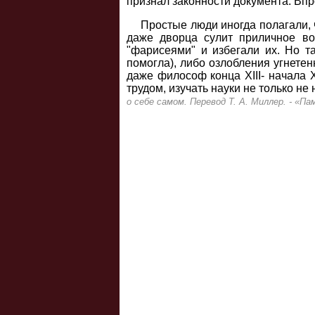
признал законности документа. Вп
Простые люди иногда полагали, 
даже дворца сулит приличное во
"фарисеями" и избегали их. Но т
помогла), либо озлобления угнете
даже философ конца XIII- начала 
трудом, изучать науки не только не
о себе самом. Перевод Т. А. Миллер. - «Па