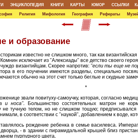
ТИ
ЭНЦИКЛОПЕДИЯ
КНИГИ
КАРТЫ
ЮМОР
ССЫЛКИ
К
софия
Религия
Мифология
География
Рефераты
Музей
ие и образование
сторикам известно не слишком много, так как византийская 
Комнин исключает из "Алексиады" все детство своего героя
о чуждо византийцам. Скорее напротив:
"если ты еще не по
втора в его поучении имеются разделы, специально посв
речаются обычно на этот счет только беглые и скудные заме
*
роженице звали повитуху-самоучку, которая, согласно меди
а и носа".
Большинство состоятельных матрон не корм
 не тучную телом, но не слишком тощую; предписывался
мали, в соответствии с "наукой", добавлением к воде, кот
ставлялось рождение ребенка в семье василевса. Импера
 дворца, - в здании с пирамидальной крышей близ прист
мнем пурпурного цвета.