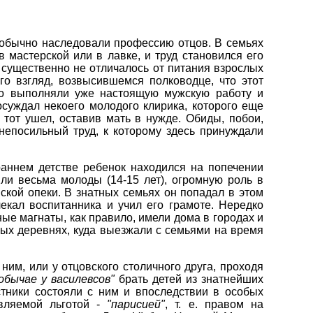
 обычно наследовали профессию отцов. В семьях
 мастерской или в лавке, и труд становился его
 существенно не отличалось от питания взрослых
го взгляд, возвысившемся полководце, что этот
о выполняли уже настоящую мужскую работу и
осуждал некоего молодого клирика, которого еще
 тот ушел, оставив мать в нужде. Обиды, побои,
непосильный труд, к которому здесь принуждали
раннем детстве ребенок находился на попечении
ли весьма молоды (14-15 лет), огромную роль в
нской опеки. В знатных семьях он попадал в этом
лекал воспитанника и учил его грамоте. Нередко
ые магнаты, как правило, имели дома в городах и
ных деревнях, куда выезжали с семьями на время
ним, или у отцовского столичного друга, проходя
 обычае у василевсов"
брать детей из знатнейших
стники состояли с ним и впоследствии в особых
авляемой льготой -
"парисией"
, т. е. правом на