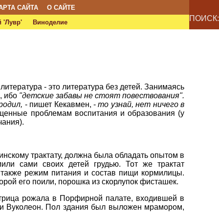
АРТА САЙТА
О САЙТЕ
ПОИСК:
 'Лувр'
Виноделие
литература - это литература без детей. Занимаясь
, ибо
"детские забавы не стоят повествования".
родил,
- пишет Кекавмен, -
то узнай, нет ничего в
ященные проблемам воспитания и образования (у
чания).
цинскому трактату, должна была обладать опытом в
или сами своих детей грудью. Тот же трактат
 также режим питания и состав пищи кормилицы.
орой его поили, порошка из скорлупок фисташек.
трица рожала в Порфирной палате, входившей в
ани Вуколеон. Пол здания был выложен мрамором,