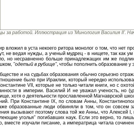
ы за работой. Иллюстрация из 'Минология Василия II'. Нач
р вложил в уста некоего ритора монолог о том, что нет про
ут, не ведая нужды, а ученый мудрец - в нищете, так как 
ло, но несравненно больше принадлежащих им же подлин
ешком,
"одетый в рубище"
, чтобы пополнить образование у 
бществе и на судьбах образования обычно серьезно отраж
тношение было при Ираклии, который нередко использова
Константине VII, которые не только читали книги, но с охот
анности в империи. Василий И не уважал ученость, но (у
ще, хотя о деятельности прославленной Магнаврской школы
ний. При Константине IX, по словам Анны, Константиноп
аже образованные люди обвиняли в том, что он совсем з
ния вызывают поэтому слова той же Анны, что Алексей I,
"тлеющие уголья" погибавших наук. Если это верно, то ли
ю, вместе изучали писание, а императрица читала сочинен