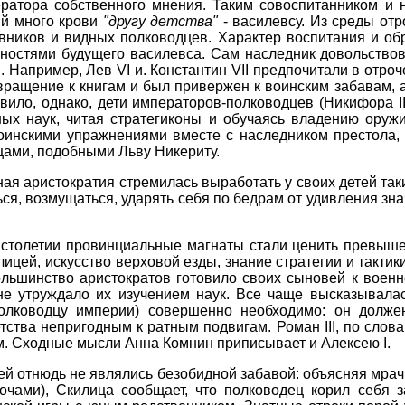
ратора собственного мнения. Таким совоспитанником и 
ий много крови
"другу детства"
- василевсу. Из среды от
вников и видных полководцев. Характер воспитания и обр
ностями будущего василевса. Сам наследник довольствов
 Например, Лев VI и. Константин VII предпочитали в отро
вращение к книгам и был привержен к воинским забавам, а К
ило, однако, дети императоров-полководцев (Никифора II 
ных наук, читая стратегиконы и обучаясь владению ору
инскими упражнениями вместе с наследником престола, 
цами, подобными Льву Никериту.
я аристократия стремилась выработать у своих детей таки
ся, возмущаться, ударять себя по бедрам от удивления зна
I столетии провинциальные магнаты стали ценить превыше
лицей, искусство верховой езды, знание стратегии и такти
льшинство аристократов готовило своих сыновей к военн
не утруждало их изучением наук. Все чаще высказывала
олководцу империи) совершенно необходимо: он долже
тства непригодным к ратным подвигам. Роман III, по сл
ом. Сходные мысли Анна Комнин приписывает и Алексею I.
 отнюдь не являлись безобидной забавой: объясняя мрачн
ночами), Скилица сообщает, что полководец корил себя з