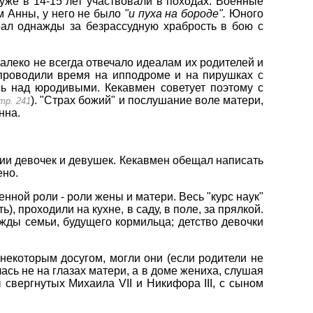
уже в 14-15 лет участвовали в походах. Военные
м Анны, у него не было
"и пуха на бороде".
Юного
рал однажды за безрассудную храбрость в бою с
алеко не всегда отвечало идеалам их родителей и
 проводили время на ипподроме и на пирушках с
ь над юродивыми. Кекавмен советует поэтому с
). "Страх божий" и послушание воле матери,
тр. 241
нна.
тии девочек и девушек. Кекавмен обещал написать
ено.
нной роли - роли жены и матери. Весь "курс наук"
, проходили на кухне, в саду, в поле, за прялкой.
ды семьи, будущего кормильца; детство девочки
некоторым досугом, могли они (если родители не
сь не на глазах матери, а в доме жениха, слушая
свергнутых Михаила VII и Никифора III, с сыном