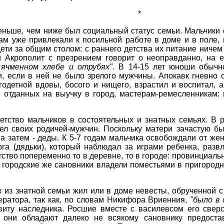
*
еньше, чем ниже был социальный статус семьи. Мальчики
ам уже привлекали к посильной работе в доме и в поле, в
ети за общим столом: с раннего детства их питание ничем
й Акрополит с презрением говорит о неоправданно, на е
 ячменном хлебе и отрубях".
В 14-15 лет юноши обычн
, если в ней не было зрелого мужчины. Апокавк гневно 
одетной вдовы, босого и нищего, взрастил и воспитал, а
 отданных на выучку в город, мастерам-ремесленникам: 
тство мальчиков в состоятельных и знатных семьях. В 
дел своих родичей-мужчин. Поскольку матери зачастую бы
 а затем - деды. К 5-7 годам мальчика освобождали от же
ога (дядьки), который наблюдал за играми ребенка, разв
ство попеременно то в деревне, то в городе: провинциальн
, городские же сановники владели поместьями в пригород
к из знатной семьи жил или в доме невесты, обрученной с 
ератора, так как, по словам Никифора Вриенния,
"было в
виту наследника. Росшие вместе с василевсом его свер
о они обладают далеко не всякому сановнику предост