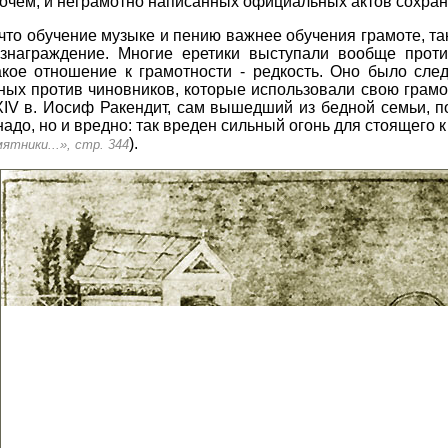
рочем, и неграмотно написанных официальных актов сохра
что обучение музыке и пению важнее обучения грамоте, так
знаграждение. Многие еретики выступали вообще проти
акое отношение к грамотности - редкость. Оно было сле
нных против чиновников, которые использовали свою грамо
XIV в. Иосиф Ракендит, сам вышедший из бедной семьи, 
 надо, но и вредно: так вреден сильный огонь для стоящего 
).
мятники...», стр. 344