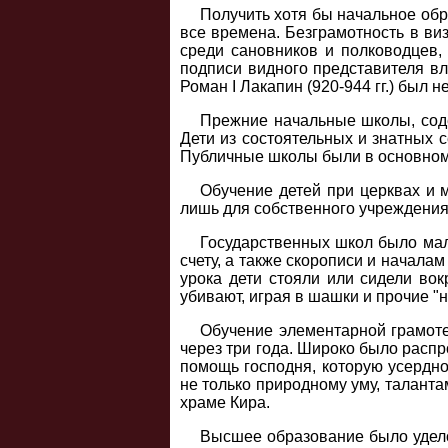
Получить хотя бы начальное обра
все времена. Безграмотность в ви
среди сановников и полководцев,
подписи видного представителя вл
Роман I Лакапин (920-944 гг.) был н
Прежние начальные школы, соде
Дети из состоятельных и знатных 
Публичные школы были в основном
Обучение детей при церквах и 
лишь для собственного учреждения
Государственных школ было мало
счету, а также скорописи и начала
урока дети стояли или сидели вокр
убивают, играя в шашки и прочие "
Обучение элементарной грамоте 
через три года. Широко было распр
помощь господня, которую усердно
не только природному уму, таланта
храме Кира.
Высшее образование было удело