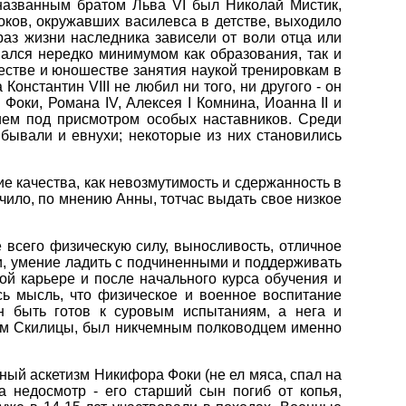
названным братом Льва VI был Николай Мистик,
роков, окружавших василевса в детстве, выходило
аз жизни наследника зависели от воли отца или
ался нередко минимумом как образования, так и
честве и юношестве занятия наукой тренировкам в
онстантин VIII не любил ни того, ни другого - он
Фоки, Романа IV, Алексея I Комнина, Иоанна II и
жием под присмотром особых наставников. Среди
бывали и евнухи; некоторые из них становились
е качества, как невозмутимость и сдержанность в
чило, по мнению Анны, тотчас выдать свое низкое
 всего физическую силу, выносливость, отличное
ки, умение ладить с подчиненными и поддерживать
ой карьере и после начального курса обучения и
сь мысль, что физическое и военное воспитание
н быть готов к суровым испытаниям, а нега и
овам Скилицы, был никчемным полководцем именно
ый аскетизм Никифора Фоки (не ел мяса, спал на
а недосмотр - его старший сын погиб от копья,