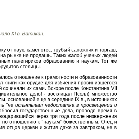
ало XI в. Ватикан.
ку от наук: каменотес, грубый сапожник и торгаш,
ум на рынке не продашь. Таких жалоб ученых людей
ных панегириков образованию и наукам. Тот же
эрудитов столицы.
алось отношение к грамотности и образованности
л книги как орудие для избиения провинившегося
ой сочиняли их сами. Вскоре после Константина VII
дивительное дело! - восклицал Пселл) множество
, основанной еще в середине IX в., в источниках
оль
"не испытывал недостатка в просвещении и
абросил государственные дела, проводя время в
 воцарившийся через три года после низвержения
шь по отношению к "наукам" божественным. Отец и
ия отцов церкви и жития даже за завтраком, не в