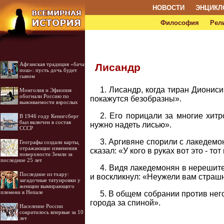
НОВОСТИ
ЭНЦИКЛ
Философия
Рел
Афганская традиция «бача
Лисандр
пош»: пусть дочь будет
сыном
1. Лисандр, когда тиран Дионис
Монголия и Эфиопия
обогнали Россию по
покажутся безобразны».
выживаемости взрослых
2. Его порицали за многие хитр
В 1946 году Кенигсберг
был включен в состав
нужно надеть лисью».
СССР
3. Аргивяне спорили с лакедемо
Географы создали карты,
отражающие изменения
сказал: «У кого в руках вот это - то
поверхности Земли за
последние 25 лет
4. Видя лакедемонян в нерешител
Последние из тхару:
и вос­кликнул: «Неужели вам страшн
загадочные татуировки у
женщин вымирающего
племени в Непале
5. В общем собрании против нег
города за спиной».
Население России
сократилось впервые за 10
лет