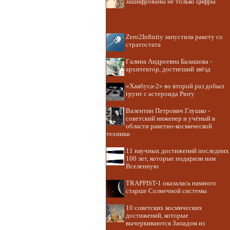
зашифрованы не только цифры
Zero2Infinity запустила ракету со
стратостата
Галина Андреевна Балашова -
архитектор, достигший звёзд
«Хаябуса-2» во второй раз добыл
грунт с астероида Рюгу
Валентин Петрович Глушко -
советский инженер и учёный в
области ракетно-космической
техники
11 научных достижений последних
100 лет, которые подарили нам
Вселенную
TRAPPIST-1 оказалась намного
старше Солнечной системы
10 советских космических
достижений, которые
вычеркиваются Западом из