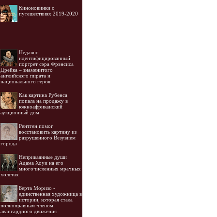
Киноновинки о
путешествиях 2019-2020
Недавно
идентифицированный
портрет сэра Фрэнсиса
Дрейка – знаменитого
английского пирата и
национального героя
Как картина Рубенса
попала на продажу в
южноафриканский
аукционный дом
Рентген помог
восстановить картину из
разрушенного Везувием
города
Неприкаянные души
Адама Хоуи на его
многочисленных мрачных
холстах
Берта Моризо -
единственная художница в
истории, которая стала
полноправным членом
авангардного движения