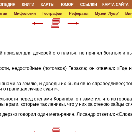
ОПЕДИЯ
КНИГИ
КАРТЫ
ЮМОР
ССЫЛКИ
КАРТА САЙТА
игия
Мифология
География
Рефераты
Музей 'Лувр'
Ви
ий прислал для дочерей его платья, не принял богатых и п
ости, недостойные (потомков) Геракла; он отвечал: «Где 
нянами за землю, и доводы их были явно справедливее; то
т и о границах лучше судит».
ьности перед стенами Корин­фа, он заметил, что из города
ы враги, которые так ленивы, что у них за стеною зайцы сп
о дерзко говорил один мега-рянин. Лисандр ответил: «Слов