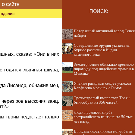
О САЙТЕ
ПОИСК:
ноделие
Потерянный античный город Тенея
найден
Совершенные орудия указали на
бурное развитие в Индии
ышных, сказав: «Они в них
каменного века
Землетрясение обнажило древнюю
пирамиду под индейским храмом в
не годится львиная шкура,
Мексике
Ученые раскрыли секрет успехов
гда Лисандр, обнажив меч,
Карфагена в войнах с Римом
Трехметровый император Траян
 через ров выскочил заяц,
был собран из 356 частей
ят?»
Люди проникли вглубь
ам твоим недостает только
австралийского континента 50 тыс.
лет назад
В письменности инков могли быть