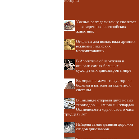
истории
Ученые разгадали тайну хиолитов
— загадочных палеозойских
животных
Открыты два новых вида древних
южноамериканских
млекопитающих
В Аргентине обнаружили и
описали самых больших
сухопутных динозавров в мире
Вымирание мамонтов ускорили
болезни и патологии скелетной
системы
В Таиланде открыли двух новых
тероподов — «льва» и «гепарда».
Окаменелости ждали своего часа
тридцать лет
Найдена самая длинная дорожка
следов динозавров