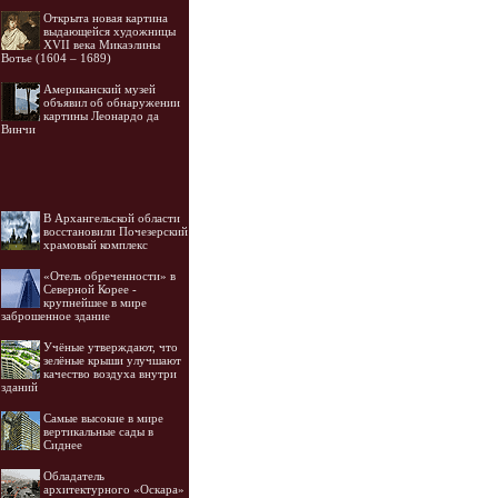
Открыта новая картина
выдающейся художницы
XVII века Микаэлины
Вотье (1604 – 1689)
Американский музей
объявил об обнаружении
картины Леонардо да
Винчи
В Архангельской области
восстановили Почезерский
храмовый комплекс
«Отель обреченности» в
Северной Корее -
крупнейшее в мире
заброшенное здание
Учёные утверждают, что
зелёные крыши улучшают
качество воздуха внутри
зданий
Самые высокие в мире
вертикальные сады в
Сиднее
Обладатель
архитектурного «Оскара»