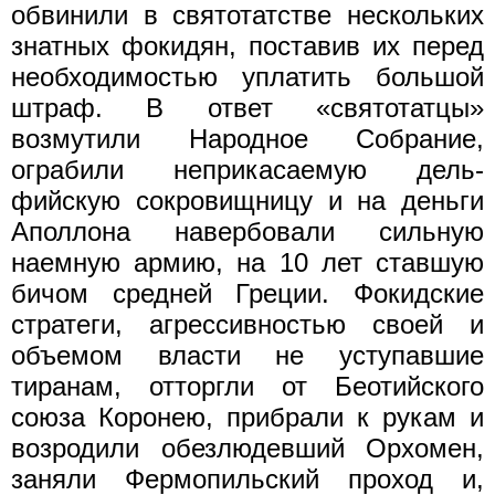
обвинили в святотатстве нескольких
знатных фокидян, поставив их перед
необходимостью уплатить большой
штраф. В ответ «святотат­цы»
возмутили Народное Собрание,
ограбили неприкасаемую дель­
фийскую сокровищницу и на деньги
Аполлона навербовали сильную
наемную армию, на 10 лет ставшую
бичом средней Греции. Фокидские
стратеги, агрессивностью своей и
объемом власти не уступавшие
тиранам, отторгли от Беотийского
союза Коронею, прибрали к рукам и
возродили обезлюдевший Орхомен,
заняли Фермопильский проход и,