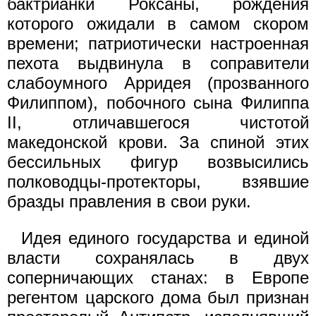
бактрианки Роксаны, рождения
которого ожидали в самом скором
времени; патриотически настроенная
пехота выдвинула в соправители
слабоумного Арридея (прозванного
Филиппом), по­бочного сына Филиппа
II, отличавшегося чистотой
македонской крови. За спиной этих
бессильных фигур возвысились
полководцы-протекторы, взявшие
бразды правления в свои руки.
Идея единого государства и единой
власти сохранялась в двух
соперничающих станах: в Европе
регентом царского дома был при­знан