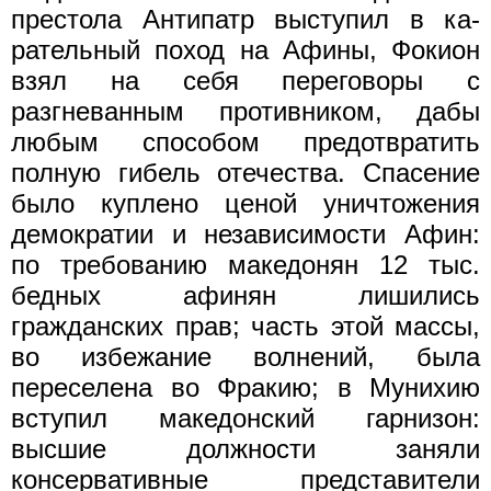
престола Антипатр выступил в ка­
рательный поход на Афины, Фокион
взял на себя переговоры с
разгневанным противником, дабы
любым способом предотвратить
полную гибель отечества. Спасение
было куплено ценой уничтоже­ния
демократии и независимости Афин:
по требованию македо­нян 12 тыс.
бедных афинян лишились
гражданских прав; часть этой массы,
во избежание волнений, была
переселена во Фракию; в Мунихию
вступил македонский гарнизон:
высшие должности заня­ли
консервативные представители