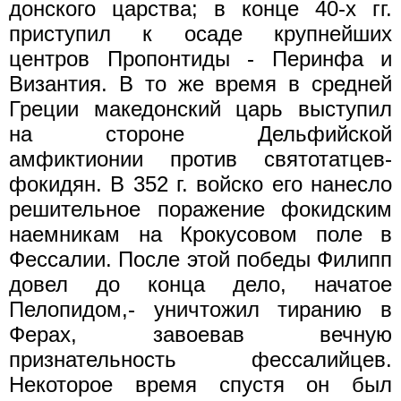
донского царства; в конце 40-х гг.
приступил к осаде крупнейших
центров Пропонтиды - Перинфа и
Византия. В то же время в сред­ней
Греции македонский царь выступил
на стороне Дельфийской
амфиктионии против святотатцев-
фокидян. В 352 г. войско его нанесло
решительное поражение фокидским
наемникам на Крокусовом поле в
Фессалии. После этой победы Филипп
довел до конца дело, начатое
Пелопидом,- уничтожил тиранию в
Ферах, за­воевав вечную
признательность фессалийцев.
Некоторое время спу­стя он был