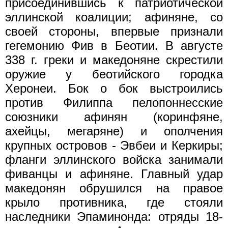
присоединившись к патриотиче­ской
эллинской коалиции; афиняне, со
своей стороны, впервые признали
гегемонию Фив в Беотии. В августе
338 г. греки и македо­няне скрестили
оружие у беотийского городка
Херонеи. Бок о бок выстроились
против Филиппа пелопоннесские
союзники афинян (коринфяне,
ахейцы, мегаряне) и ополчения
крупных островов - Эвбеи и Керкиры;
фланги эллинского войска занимали
фиванцы и афиняне. Главный удар
македонян обрушился на правое
крыло противника, где стояли
наследники Эпаминонда: отряды 18-