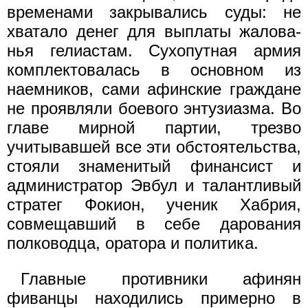
вре­менами закрывались суды: не
хватало денег для выплаты жалова­
нья гелиастам. Сухопутная армия
комплектовалась в основном из
наемников, сами афинские граждане
не проявляли боевого энтузиаз­ма. Во
главе мирной партии, трезво
учитывавшей все эти обстоятель­ства,
стояли знаменитый финансист и
администратор Эвбул и талан­тливый
стратег Фокион, ученик Хабрия,
совмещавший в себе дарования
полководца, оратора и политика.
Главные противники афинян
фиванцы находились примерно в