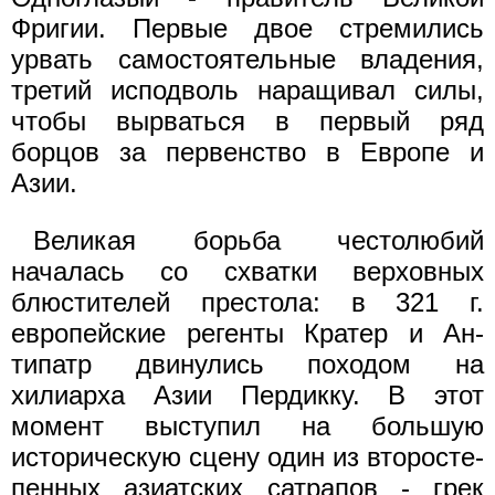
Фригии. Первые двое стремились
урвать самостоятельные владения,
третий исподволь наращивал силы,
чтобы вырваться в первый ряд
борцов за первен­ство в Европе и
Азии.
Великая борьба честолюбий
началась со схватки верховных
блюстителей престола: в 321 г.
европейские регенты Кратер и Ан­
типатр двинулись походом на
хилиарха Азии Пердикку. В этот
момент выступил на большую
историческую сцену один из второсте­
пенных азиатских сатрапов - грек