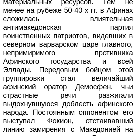
материальных ресур­сов. Тем не
менее на рубеже 50-40-х гг. в Афинах
сложилась влиятельная
антимакедонская партия
воинственных патриотов, ви­девших в
северном варварском царе главного,
непримиримого про­тивника
Афинского государства и всей
Эллады. Передовым бойцом этой
группировки стал величайший
афинский оратор Демосфен, чьи
страстные речи разжигали
выдохнувшуюся доблесть афинского
наро­да. Постоянным оппонентом его
выступал Фокион, отстаивавший
линию замирения с Македонией на