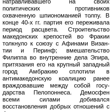
натравливавшего на своих
политических противников
охваченную шпиономанией толпу. В
конце 40-х гг. партия его переживала
период расцвета. Строительство
маке­донских крепостей во Фракии
толкнуло к союзу с Афинами Визан­
тии и Перинф; вмешательство
Филиппа во внутренние дела Эпира,
притязания его на крупный западный
город Амбракию сплотили в
антимакедонскую коалицию ранее
враждовавшие между собой госу­
дарства Пелопоннеса. Демосфен
всеми силами добивался
восстановления добрых отношений с