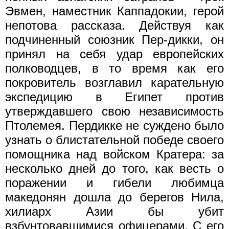
Эвмен, наместник Каппадокии, герой
непотова рассказа. Действуя как
подчиненный союзник Пер-дикки, он
принял на себя удар европейских
полководцев, в то время как его
покровитель возглавил карательную
экспедицию в Египет против
утверждавшего свою независимость
Птолемея. Пердикке не суждено было
узнать о блистательной победе своего
помощника над войском Кратера: за
несколько дней до того, как весть о
пора­жении и гибели любимца
македонян дошла до берегов Нила,
хилиарх Азии бы убит
взбунтовавшимися офицерами. С его