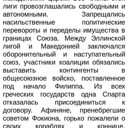
лиги провозглашались свободными и
автономными. Запрещались
насильственные поли­тические
перевороты и переделы имущества в
границах Союза. Между Эллинской
лигой и Македонией заключался
оборонительный и наступательный
союз, участники коалиции обязались
выставить контингенты в
общесоюзное войско, поставленное
под начало Филип­па. Из всех
греческих государств одна Спарта
отказалась присоеди­ниться к
договору. Афиняне, пренебрегшие
советом Фокиона, горь­ко пожалели о
своих кораблях и коннице,