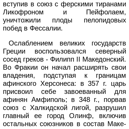
вступив в союз с ферскими тиранами
Ликофроном и Пейфолаем,
уничтожили плоды пелопидовых
побед в Фессалии.
Ослаблением великих государств
Греции воспользовался се­верный
сосед греков - Филипп II Македонский.
Во Фракии он начал расширять свои
владения, подступая к границам
афинского Херсонеса: в 357 г. царь
присвоил себе завоеванный для
афинян Амфиполь; в 348 г., порвав
союз с Халкидской лигой, разрушил
глав­ный ее город Олинф, включив
остальных союзников в состав Маке­