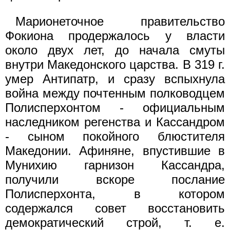
Марионеточное правительство
Фокиона продержалось у вла­сти
около двух лет, до начала смуты
внутри Македонского царст­ва. В 319 г.
умер Антипатр, и сразу вспыхнула
война между поч­тенным полководцем
Полисперхонтом - официальным
наследником регенства и Кассандром
- сыном покойного блюстителя
Македонии. Афиняне, впустившие в
Мунихию гарнизон Кассандра,
получили вскоре послание
Полисперхонта, в котором
содержался совет вос­становить
демократический строй, т. е.