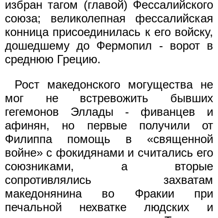
избран тагом (главой) Фессалийского
союза; велико­лепная фессалийская
конница присоединилась к его войску,
дошед­шему до Фермопил - ворот в
среднюю Грецию.
Рост македонского могущества не
мог не встревожить быв­ших
гегемонов Эллады - фиванцев и
афинян, но первые получили от
Филиппа помощь в «священной
войне» с фокидянами и считались его
союзниками, а вторые
сопротивлялись захватам
македонянина во Фракии при
печальной нехватке людских и