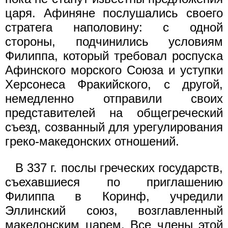
царя. Афиняне послушались своего
стратега наполовину: с одной
стороны, подчинились условиям
Филиппа, который требовал роспуска
Афинского морского Союза и уступки
Херсонеса Фракийского, с другой,
немедленно отпра­вили своих
представителей на общегреческий
съезд, созванный для урегулирования
греко-македонских отношений.
В 337 г. послы греческих государств,
съехавшиеся по пригла­шению
Филиппа в Коринф, учредили
Эллинский союз, возглав­ленный
македонским царем. Все члены этой