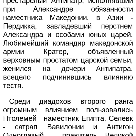
престарелый Антипатр, исполнявший
при Александре обязан­ности
наместника Македонии, в Азии -
Пердикка, завладевший перстнем
Александра и особами юных царей.
Любимейший командир македонской
армии Кратер, объявленный
верховным простатом цар­ской семьи,
женился на дочери Антипатра,
всецело подчинившись влиянию
тестя.
Среди диадохов второго ранга
огромным влиянием пользова­лись
Птолемей - наместник Египта, Селевк
- сатрап Вавилонии и Антигон
Одноглазый - правитель Великой