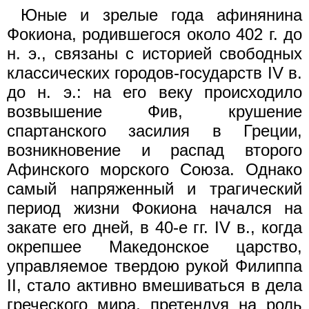
Юные и зрелые года афинянина
Фокиона, родившегося около 402 г. до
н. э., связаны с историей свободных
классических горо­дов-государств IV в.
до н. э.: на его веку происходило
возвышение Фив, крушение
спартанского засилия в Греции,
возникновение и распад второго
Афинского морского Союза. Однако
самый напря­женный и трагический
период жизни Фокиона начался на
закате его дней, в 40-е гг. IV в., когда
окрепшее Македонское царство,
управ­ляемое твердою рукой Филиппа
II, стало активно вмешиваться в дела
греческого мира, претендуя на роль