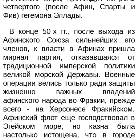
четвертого (после Афин, Спарты и
Фив) гегемона Эллады.
В конце 50-х гг., после выхода из
Афинского Союза сильней­ших его
членов, к власти в Афинах пришла
мирная партия, отка­завшаяся от
традиционной имперской политики
великой морской Державы. Военные
операции велись только ради защиты
жизненно важных владений
афинского народа во Фракии, прежде
всего - на Херсонесе Фракийском.
Афинский флот еще господствовал в
Эгей­ском море, но казна была
настолько истощена, что в городе