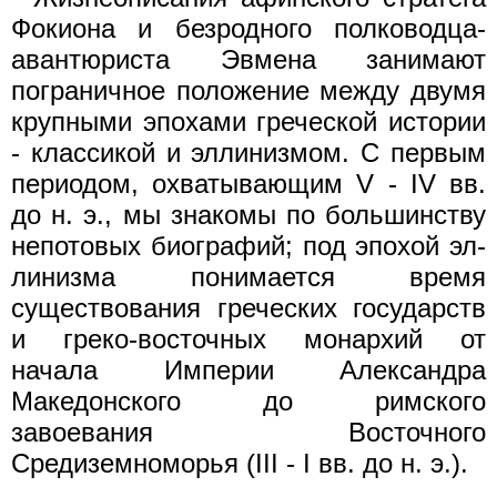
Фокиона и безродного пол­ководца-
авантюриста Эвмена занимают
пограничное положение между двумя
крупными эпохами греческой истории
- классикой и эллинизмом. С первым
периодом, охватывающим V - IV вв.
до н. э., мы знакомы по большинству
непотовых биографий; под эпохой эл­
линизма понимается время
существования греческих государств
и греко-восточных монархий от
начала Империи Александра
Македон­ского до римского
завоевания Восточного
Средиземноморья (III - I вв. до н. э.).