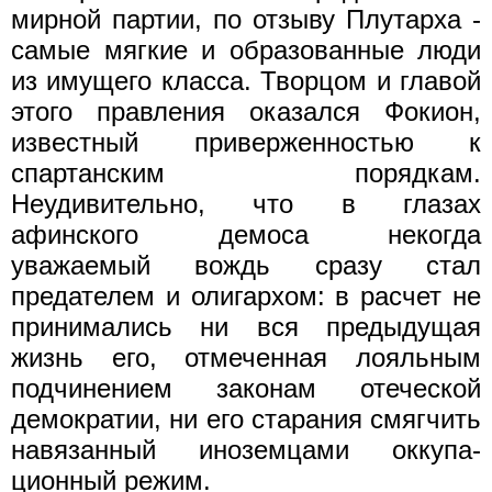
мирной партии, по отзыву Плутар­ха -
самые мягкие и образованные люди
из имущего класса. Твор­цом и главой
этого правления оказался Фокион,
известный привер­женностью к
спартанским порядкам.
Неудивительно, что в глазах
афинского демоса некогда
уважаемый вождь сразу стал
предателем и олигархом: в расчет не
принимались ни вся предыдущая
жизнь его, отмеченная лояльным
подчинением законам отеческой
демокра­тии, ни его старания смягчить
навязанный иноземцами оккупа­
ционный режим.