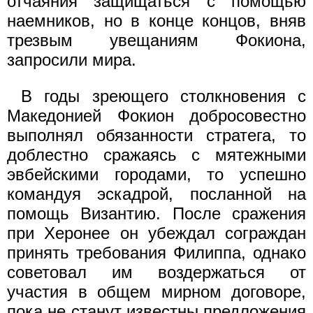
отчаяния защищаться с помощью
наемников, но в конце концов, вняв
трезвым увещаниям Фокиона,
запросили мира.
В годы зреющего столкновения с
Македонией Фокион добро­совестно
выполнял обязанности стратега, то
доблестно сражаясь с мятежными
эвбейскими городами, то успешно
командуя эскадрой, посланной на
помощь Византию. После сражения
при Херонее он убеждал сограждан
принять требования Филиппа, однако
советовал им воздержаться от
участия в общем мирном договоре,
пока не станут известны предложения