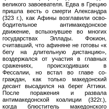
великого завоевателя. Едва в Грецию
пришла весть о смерти Александра
(323 г.), как Афины возглавили осво­
бодительное антимакедонское
движение, вспыхнувшее во многих
государствах Эллады. Фокион,
считавший, что афиняне не готовы «к
бегу на длительную дистанцию»,
воздержался от участия в глав­ных
сражениях, происходивших в
Фессалии, но встал во главе со­
граждан, как только македонский
десант высадился на берег Ат­тики.
После поражения и развала
антимакедонской коалиции (322г.),
когда блюститель македонского