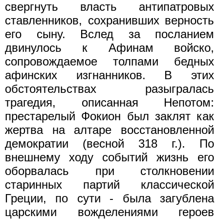
свергнуть власть антипатровых
ставленников, сохранивших верность
его сыну. Вслед за посланием
двинулось к Афинам войско,
сопровождаемое толпами бедных
афинских изгнанников. В этих
обстоятельствах разыгра­лась
трагедия, описанная Непотом:
престарелый Фокион был за­клят как
жертва на алтаре восстановленной
демократии (весной 318 г.). По
внешнему ходу событий жизнь его
оборвалась при столк­новении
старинных партий классической
Греции, по сути - была загублена
царскими вожделениями героев