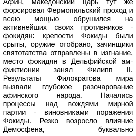
Афин, маке­донский царь тут же
форсировал Фермопильский проход и
всею мощью обрушился на
активнейших своих противников -
фокидян: крепости Фокиды были
срыты, оружие отобрано, зачинщики
свято­татства отправлены в изгнание,
место фокидян в Дельфийской ам-
фиктионии занял Филипп II.
Результаты Филократова мира
вызвали глубокое разочарование
афинского народа. Начались
процессы над вождями мирной
партии - виновниками поражения
Фокиды. Резко возросло влияние
Демосфена, буквально