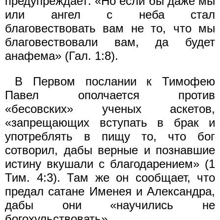
предупреждает: «Но если бы даже мы
или ангел с неба стал
благовествовать вам не то, что мы
благовествовали вам, да будет
анафема» (Гал. 1:8).
В Первом послании к Тимофею
Павел ополчается против
«бесовских» ученых аскетов,
«запрещающих вступать в брак и
употреблять в пищу то, что бог
сотворил, дабы верные и познавшие
истину вкушали с благодарением» (1
Тим. 4:3). Там же он сообщает, что
предал сатане Именея и Александра,
дабы они «научились не
богохульствовать».