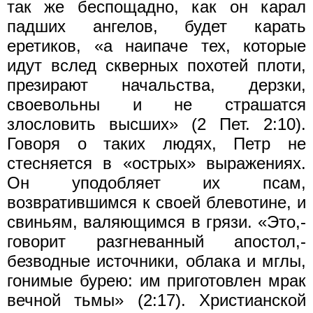
так же беспощадно, как он карал
падших ангелов, будет карать
еретиков, «а наипаче тех, которые
идут вслед скверных похотей плоти,
презирают начальства, дерзки,
своевольны и не страшатся
злословить высших» (2 Пет. 2:10).
Говоря о таких людях, Петр не
стесняется в «острых» выражениях.
Он уподобляет их псам,
возвратившимся к своей блевотине, и
свиньям, валяющимся в грязи. «Это,-
говорит разгневанный апостол,-
безводные источники, облака и мглы,
гонимые бурею: им приготовлен мрак
вечной тьмы» (2:17). Христианской