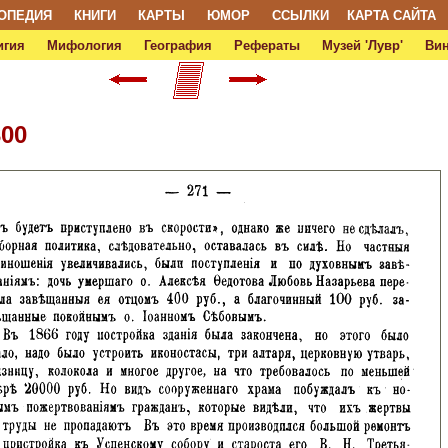
ОПЕДИЯ
КНИГИ
КАРТЫ
ЮМОР
ССЫЛКИ
КАРТА САЙТА
игия
Мифология
География
Рефераты
Музей 'Лувр'
Ви
300