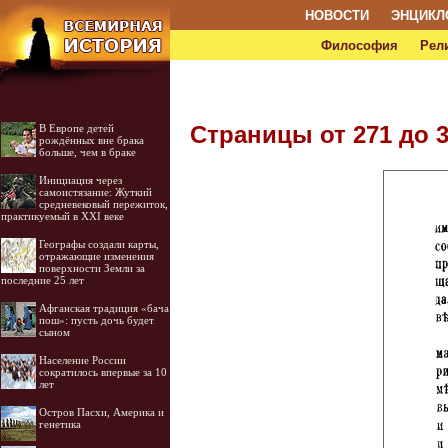
НОВОСТИ
ЭНЦИКЛ
Философия
Рел
Страницы от 271 до 
В Европе детей
рождённых вне брака
больше, чем в браке
Инициация через
самоистязание: Жуткий
средневековый пережиток,
практикуемый в XXI веке
Географы создали карты,
отражающие изменения
поверхности Земли за
последние 25 лет
Афганская традиция «бача
пош»: пусть дочь будет
сыном
Население России
сократилось впервые за 10
лет
Остров Пасхи, Америка и
генетика