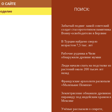
О САЙТЕ
ПОИСК:
ноделие
Забытый подвиг: какой советский
солдат стал прототипом памятника
Воину-освободителю в Берлине
В Турции найдено сверло
возрастом 7,5 тыс. лет
Рабочие рудника в Чили
обнаружили древние мумии
Люди начали спать на подстилке из
растений около 200 тысяч лет
назад
Французские археологи раскопали
«Маленькие Помпеи»
Землетрясение обнажило древнюю
пирамиду под индейским храмом в
Мексике
Учёные рассказали о секрете,