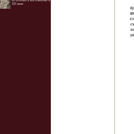
Из Италии в Боголюбово в
XII веке