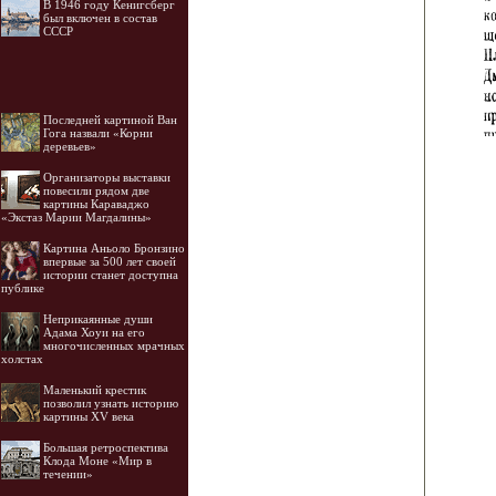
В 1946 году Кенигсберг
был включен в состав
СССР
Последней картиной Ван
Гога назвали «Корни
деревьев»
Организаторы выставки
повесили рядом две
картины Караваджо
«Экстаз Марии Магдалины»
Картина Аньоло Бронзино
впервые за 500 лет своей
истории станет доступна
публике
Неприкаянные души
Адама Хоуи на его
многочисленных мрачных
холстах
Маленький крестик
позволил узнать историю
картины XV века
Большая ретроспектива
Клода Моне «Мир в
течении»