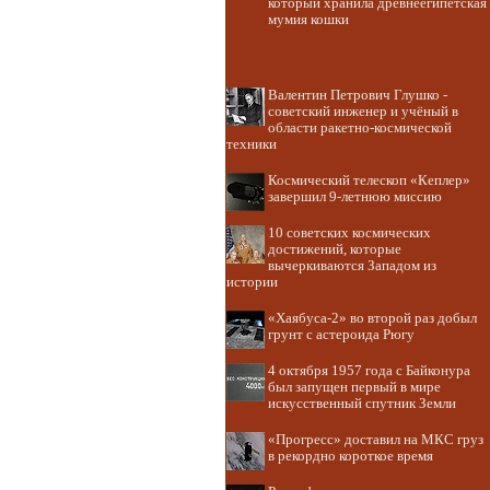
который хранила древнеегипетская
мумия кошки
Валентин Петрович Глушко -
советский инженер и учёный в
области ракетно-космической
техники
Космический телескоп «Кеплер»
завершил 9-летнюю миссию
10 советских космических
достижений, которые
вычеркиваются Западом из
истории
«Хаябуса-2» во второй раз добыл
грунт с астероида Рюгу
4 октября 1957 года с Байконура
был запущен первый в мире
искусственный спутник Земли
«Прогресс» доставил на МКС груз
в рекордно короткое время