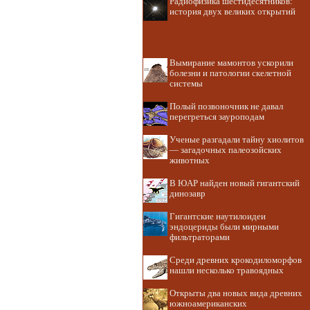
Радиофизика шестидесятников:
история двух великих открытий
Вымирание мамонтов ускорили
болезни и патологии скелетной
системы
Полый позвоночник не давал
перегреться зауроподам
Ученые разгадали тайну хиолитов
— загадочных палеозойских
животных
В ЮАР найден новый гигантский
динозавр
Гигантские наутилоидеи
эндоцериды были мирными
фильтраторами
Среди древних крокодиломорфов
нашли несколько травоядных
Открыты два новых вида древних
южноамериканских