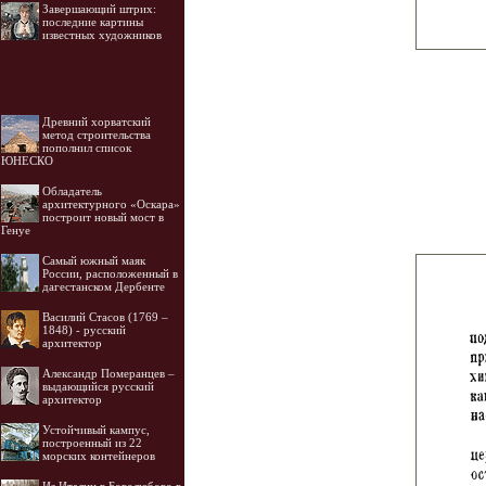
Завершающий штрих:
последние картины
известных художников
Древний хорватский
метод строительства
пополнил список
ЮНЕСКО
Обладатель
архитектурного «Оскара»
построит новый мост в
Генуе
Самый южный маяк
России, расположенный в
дагестанском Дербенте
Василий Стасов (1769 –
1848) - русский
архитектор
Александр Померанцев –
выдающийся русский
архитектор
Устойчивый кампус,
построенный из 22
морских контейнеров