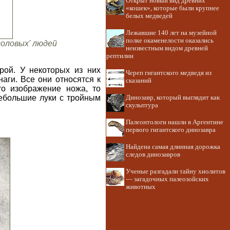
Открыт новый вид древних
«кошек», которые были крупнее
белых медведей
Лежавшие 140 лет на музейной
полке окаменелости оказались
головых' людей
неизвестным видом древней
рептилии
рой. У некоторых из них
Череп гигантского медведя из
аги. Все они относятся к
сказаний
то изображение ножа, то
небольшие луки с тройным
Динозавр, который выглядит как
скульптура
Палеонтологи нашли в Аргентине
первого гигантского динозавра
Найдена самая длинная дорожка
следов динозавров
Ученые разгадали тайну хиолитов
— загадочных палеозойских
животных