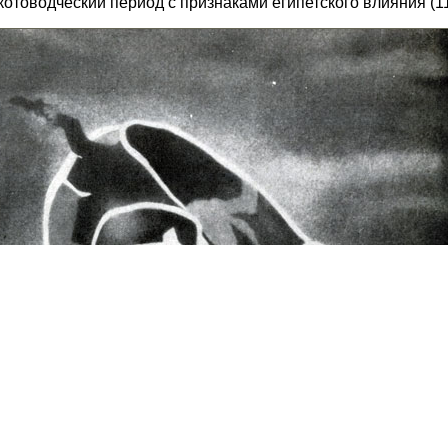
котоводческий период с признаками египетского влияния (1