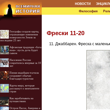
НОВОСТИ
ЭНЦИКЛ
Философия
Рел
Фрески 11-20
Географы создали карты,
отражающие изменения
поверхности Земли за
последние 25 лет
11. Джаббарен. Фреска с малень
Афганская традиция «бача
пош»: пусть дочь будет
сыном
Население России
сократилось впервые за 10
лет
Племя индейцев-тсачила
сохраняет обычаи
благодаря туристам
Карты мира, которые
расскажут о менталитете
стран
Как зарабатывать на
путешествиях
Остров Пасхи, Америка и