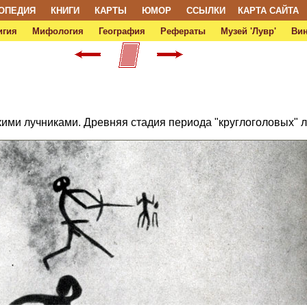
ОПЕДИЯ
КНИГИ
КАРТЫ
ЮМОР
ССЫЛКИ
КАРТА САЙТА
игия
Мифология
География
Рефераты
Музей 'Лувр'
Ви
кими лучниками. Древняя стадия периода "круглоголовых" л