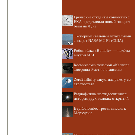
Греческие студенты совместно с
ЕКА представили новый концепт
базы на Луне
Экспериментальный летательный
аппарат NASA M2-F1 (США)
Робопчёлка «Bumble» — полёты
внутри МКС
Космический телескоп «Кеплер»
завершил 9-летнюю миссию
Zero2Infinity запустила ракету со
стратостата
Радиофизика шестидесятников:
история двух великих открытий
BepiColombo: третья миссия к
Меркурию