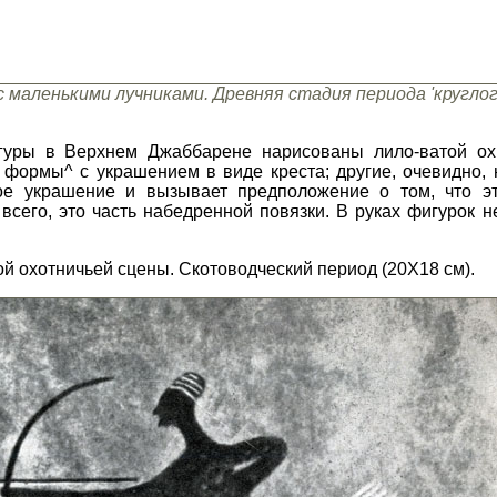
с маленькими лучниками. Древняя стадия периода 'кругло
гуры в Верхнем Джаббарене нарисованы лило-ватой ох
формы^ с украшением в виде креста; другие, очевидно, н
ое украшение и вызывает предположение о том, что э
всего, это часть набедренной повязки. В руках фигурок 
ой охотничьей сцены. Скотоводческий период (20X18 см).