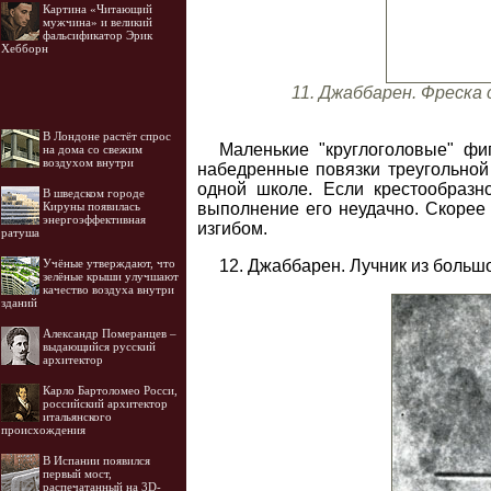
Картина «Читающий
мужчина» и великий
фальсификатор Эрик
Хебборн
11. Джаббарен. Фреска 
В Лондоне растёт спрос
Маленькие "круглоголовые" фи
на дома со свежим
воздухом внутри
набедренные повязки треугольной 
одной школе. Если крестообразн
В шведском городе
выполнение его неудачно. Скорее 
Кируны появилась
энергоэффективная
изгибом.
ратуша
12. Джаббарен. Лучник из больш
Учёные утверждают, что
зелёные крыши улучшают
качество воздуха внутри
зданий
Александр Померанцев –
выдающийся русский
архитектор
Карло Бартоломео Росси,
российский архитектор
итальянского
происхождения
В Испании появился
первый мост,
распечатанный на 3D-