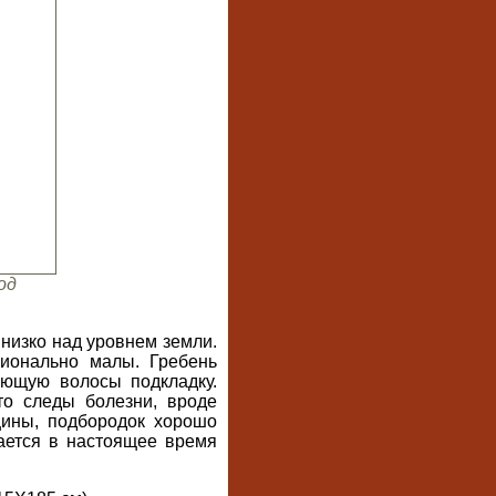
од
низко над уровнем земли.
ционально малы. Гребень
ающую волосы подкладку.
то следы болезни, вроде
щины, подбородок хорошо
ается в настоящее время