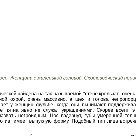
рен. Женщина с маленькой головой. Скотоводческий пери
ской найдена на так называемой "стене крольчат" очень 
ной охрой, очень массивно, а шея и голова непропор
ывает у женщин фульбе, когда они вынимают поддержив
 пятна явно не служат украшениями. Скорее всегп: э
назвать негроидным. Нос вздернут, губы умеренной тол
ротив, имеет выпуклую форму. Подобный тип лица встреч