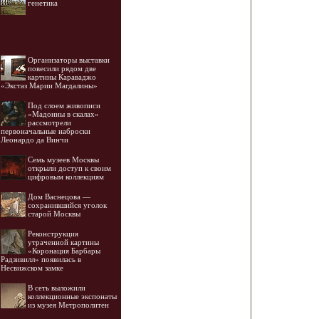
генетика
Организаторы выставки
повесили рядом две
картины Караваджо
«Экстаз Марии Магдалины»
Под слоем живописи
«Мадонны в скалах»
рассмотрели
первоначальные наброски
Леонардо да Винчи
Семь музеев Москвы
открыли доступ к своим
цифровым коллекциям
Дом Васнецова —
сохранившийся уголок
старой Москвы
Реконструкция
утраченной картины
«Коронация Барбары
Радзивилл» появилась в
Несвижском замке
В сеть выложили
коллекционные экспонаты
из музея Метрополитен