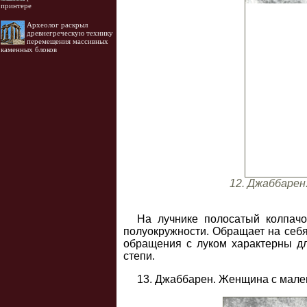
принтере
Археолог раскрыл
древнегреческую технику
перемещения массивных
каменных блоков
12. Джаббарен
На лучнике полосатый колпачо
полуокружности. Обращает на себя 
обращения с луком характерны дл
степи.
13. Джаббарен. Женщина с мален