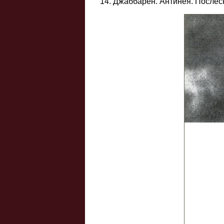
14. Джаббарен. Антинея. Послес