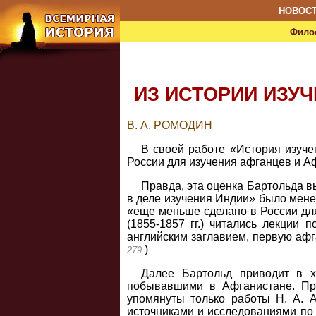
НОВОС
Фило
ИЗ ИСТОРИИ ИЗУ
В. А. РОМОДИН
В своей работе «История изуче
России для изучения афганцев и А
Правда, эта оценка Бартольда в
в деле изучения Индии» было менее
«еще меньше сделано в России для
(1855-1857 гг.) читались лекции
английским заглавием, первую афг
)
279.
Далее Бартольд приводит в х
побывавшими в Афганистане. Пр
упомянуты только работы Н. А. А
источниками и исследованиями по 