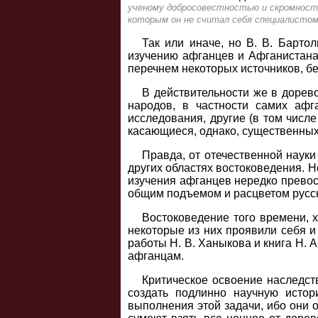
ученому добросовестностью и скромность
которым он не считал себя специалистом
Так или иначе, но В. В. Барто
изучению афганцев и Афганистана в
перечнем некоторых источников, бе
В действительности же в дорев
народов, в частности самих афг
исследования, другие (в том числ
касающиеся, однако, существенных
Правда, от отечественной науки
других областях востоковедения. Н
изучения афганцев нередко превосх
общим подъемом и расцветом русско
Востоковедение того времени, 
некоторые из них проявили себя и 
работы Н. В. Ханыкова и книга Н. 
афганцам.
Критическое освоение наследст
создать подлинно научную исто
выполнения этой задачи, ибо они 