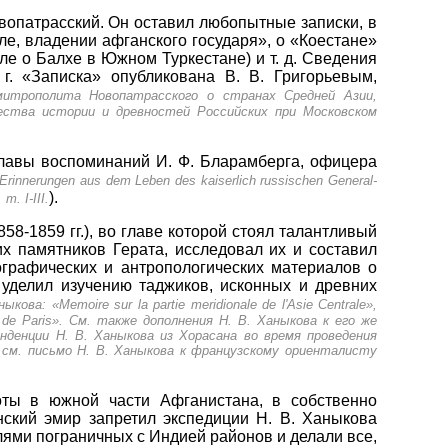
вопатрасский. Он оставил любопытные записки, в
е, владении афганского государя», о «Коестане»
ле о Балхе в Южном Туркестане) и т. д. Сведения
. «Записка» опубликована В. В. Григорьевым,
итрополита Новопатрасского о странах Средней Азии,
щества истории и древностей Российских при Московском
главы воспоминаний И. Ф. Бларамберга, офицера
Erinnerungen aus dem Leben des kaiserlich russischen General-
).
т. I-III.
8-1859 гг.), во главе которой стоял талантливый
х памятников Герата, исследовал их и составил
ографических и антропологических материалов о
 уделил изучению таджиков, исконных и древних
а: «Memoire sur la partie meridionale de l'Asie Centrale»,
ic de Paris». См. также дополнения Н. В. Ханыкова к его же
нденции Н. В. Ханыкова из Хорасана во время проведения
 см. письмо Н. В. Ханыкова к французскому ориенталисту
оты в южной части Афганистана, в собственно
нский эмир запретил экспедиции Н. В. Ханыкова
лями пограничных с Индией районов и делали все,