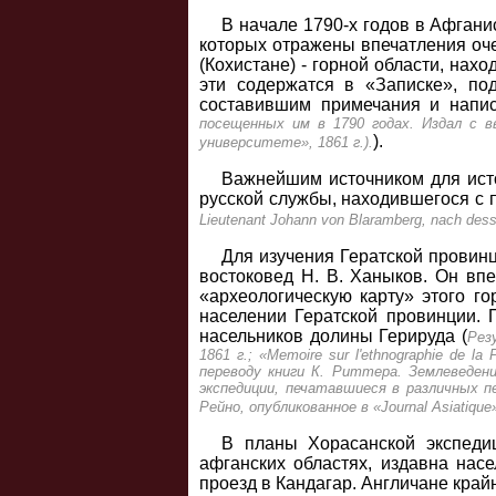
В начале 1790-х годов в Афган
которых отражены впечатления оче
(Кохистане) - горной области, нах
эти содержатся в «Записке», по
составившим примечания и напис
посещенных им в 1790 годах. Издал с в
).
университете», 1861 г.).
Важнейшим источником для исто
русской службы, находившегося с 
Lieutenant Johann von Blaramberg, nach dess
Для изучения Гератской провинц
востоковед Н. В. Ханыков. Он вп
«археологическую карту» этого г
населении Гератской провинции. 
насельников долины Герируда (
Резу
1861 г.; «Memoire sur l'ethnographie de 
переводу книги К. Риттера. Землеведени
экспедиции, печатавшиеся в различных п
Рейно, опубликованное в «Journal Asiatique»
В планы Хорасанской экспеди
афганских областях, издавна нас
проезд в Кандагар. Англичане кра