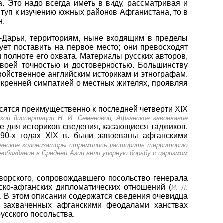
. Это надо всегда иметь в виду, рассматривая и
ступ к изучению южных районов Афганистана, то в
н.
у-Дарьи, территориям, ныне входящим в пределы
ует поставить на первое место; они превосходят
и полноте его охвата. Материалы русских авторов,
воей точностью и достоверностью. Большинству
войственное английским историкам и этнографам.
скренней симпатией о местных жителях, проявляя
осятся преимущественно к последней четверти XIX
ой диссертации Н. И. Семеновой; Афганское завоевание
е для историков сведения, касающиеся таджиков,
-90-х годах XIX в. были завоеваны афганскими
анские колонизаторы стремились расширить территорию
еобладание в Средней Азии вели упорную борьбу с царизмом
ворского, сопровождавшего посольство генерала
сско-афганских дипломатических отношений (
И. Л.
). В этом описании содержатся сведения очевидца
о захваченных афганскими феодалами ханствах
усского посольства.