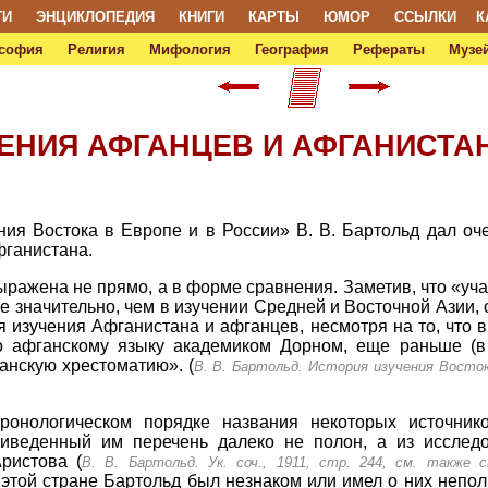
ТИ
ЭНЦИКЛОПЕДИЯ
КНИГИ
КАРТЫ
ЮМОР
ССЫЛКИ
К
софия
Религия
Мифология
География
Рефераты
Музей
ЧЕНИЯ АФГАНЦЕВ И АФГАНИСТА
ния Востока в Европе и в России» В. В. Бартольд дал оч
фганистана.
ыражена не прямо, а в форме сравнения. Заметив, что «уч
 значительно, чем в изучении Средней и Восточной Азии, о
 изучения Афганистана и афганцев, несмотря на то, что в
 по афганскому языку академиком Дорном, еще раньше (в 
анскую хрестоматию». (
В. В. Бартольд. История изучения Востока
ронологическом порядке названия некоторых источнико
иведенный им перечень далеко не полон, а из исслед
ристова (
В. В. Бартольд. Ук. соч., 1911, стр. 244, см. также с
этой стране Бартольд был незнаком или имел о них непол