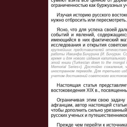
сумеют взять все ценное от доре
ограниченностью как буржуазных у
Изучая историю русского восток
нужно отбросить или пересмотреть.
Ясно, что для успеха своей да
событий и явлений, содержащихс
имеющийся в них фактический мат
исследования и открытия советски
крупнейших представителей отечествен
работы Иакинфа Бичурина (И. Бичурин. Со
время и для нового издания капитальног
этой книги (Turkestan down to the mongol in
Memorial Series»). Достойно сожаления,
иностранном переводе. Для третьего из
учетом достижений советского востокове
Настоящая статья представляе
востоковедения XIX в., посвященн
Ограничивая этим свою задачу 
афганцам, автор настоящей статьи 
чтобы дополнить сильно урезанный 
русских ученых и путешественников
Прежде чем перейти к источникам