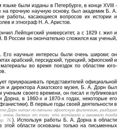
языке были изданы в Петербурге, в конце XVIII -
 на прочную научную основу, был академик Б. А.
ые работы, касающиеся вопросов их истории и
олев и этнограф Н. А. Аристов.
ончил Лейпцигский университет, а с 1829 г. жил и
 В России он окончательно сложился как ученый,
. Его научные интересы были очень широки; он
тах арабский, персидский, турецкий, эфиопский и
е материалы во время поездок по областям юго-
ов.
дует приукрашивать представителей официальной
я и директора Азиатского музея, Б. А. Дорн был
м ученым своего времени, он писал и публиковал
 Дорна, в 1860-х и 1870-х годах, некоторые его
афганистики). В первые годы своей деятельности в
ете Дорн читал по-латыни эфиопскую филологию, разбирая
, очень далеких от того, что волновало и занимало тогда
). Используя работы Б. А. Дорна в области
р. 76.
 в этой области основаны только на письменных