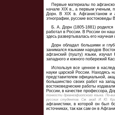
Первые материалы по афганскому
начале XIX в., а первым ученым, 
Дорн. В XIX в. Афганистаном и
этнографии, русские востоковеды В.
Б. А. Дорн (1805-1881) родился
работал в России. В России он на
здесь развертывалась его научная 
Дорн обладал большими и глуб
занимался языками народов Востока
афганский (пушту) языки, изучал
западного и южного побережий Кас
Используя все ценное в наслед
науки царской России. Находясь н
представителем официальной, акад
большинство своих работ на запад
востоковедческие работы издавалис
России, в качестве профессора, До
тонкости древнеэфиопского языка. По-ви
русских студентов. См. акад. И. Ю. Кра
афганистики, в которой он был б
источниках, так как сам он в Афган