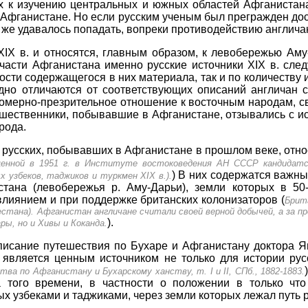
х к изучению центральных и южных областей Афганистана
б Афганистане. Но если русским ученым был прегражден до
 же удавалось попадать, вопреки противодействию англича
IX в. и относятся, главным образом, к левобережью Ам
части Афганистана именно русские источники XIX в. след
ости содержащегося в них материала, так и по количеству 
но отличаются от соответствующих описаний англичан с
омерно-презрительное отношение к восточным народам, с
шественники, побывавшие в Афганистане, отзывались с и
рода.
 русских, побывавших в Афганистане в прошлом веке, отн
енной в 1951 г. в Институте востоковедения АН СССР кандидатск
) В них содержатся важны
 узбеков, таджиков и туркмен XIX в.).
стана (левобережья р. Аму-Дарьи), земли которых в 50
лиянием и при поддержке британских колонизаторов (
Брит
стана). Афганистан англичане считали своей верной добычей, а за пр
).
ры, но и Хивы и Коканда.
писание путешествия по Бухаре и Афганистану доктора Я
), является ценным источником не только для истории ру
ва по Афганистану и Бухарскому ханству, т. I и II, СПб., 1882-1883.
 того времени, в частности о положении в только чт
 узбеками и таджиками, через земли которых лежал путь р