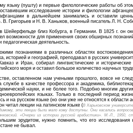
 языку (пушту) и первые филологические работы об этом 
поставившим исследование истории и филологии афганцев
 афганцами в дальнейшем занимались и оставили ценн
 В. Григорьев и Н. В. Ханыков, военный писатель Л. Н. Соб
 в Шейерфельде близ Кобурга, в Германии. В 1825 г. он ок
шел возможности для применения своих обширных познаний.
и педагогическая деятельность.
окими познаниями в различных областях востоковедения
, историей и географией, преподавал в русских университе
 Кавказ и Иран, собирал лингвистические и исторически
пийского моря и оставил большое количество научных труд
стве, оставленном нам учеными прошлого, вовсе не сле
а службе в качестве профессора и академика, библиотекар
емической науки, и не более того. Подобно многим други
ноевропейских языках. Только в последний период жизни
ь и на русском языке (но они уже не относятся к области 
рн читал лекции на латинском языке (
В Харьковском университ
димому, эти лекции были мало кому доступны. Они касались вопросов
чковский. «Очерки из истории русской арабистики». М.-Л., 1950, ст
ольшим эрудитом, нужно помнить, что его исследования
истане не бывал.