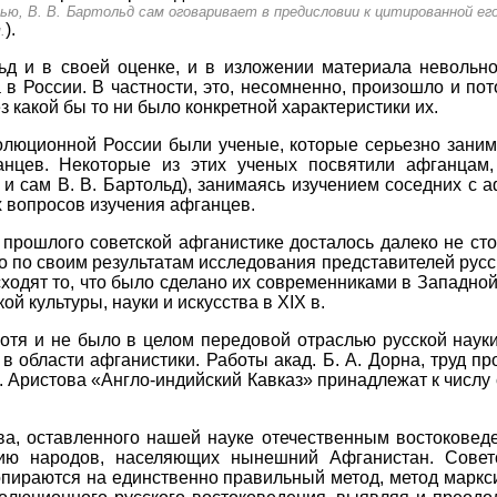
ю, В. В. Бартольд сам оговаривает в предисловии к цитированной е
).
.
льд и в своей оценке, и в изложении материала неволь
 России. В частности, это, несомненно, произошло и пото
з какой бы то ни было конкретной характеристики их.
олюционной России были ученые, которые серьезно зани
анцев. Некоторые из этих ученых посвятили афганцам,
е и сам В. В. Бартольд), занимаясь изучением соседних с
 вопросов изучения афганцев.
 прошлого советской афганистике досталось далеко не ст
о по своим результатам исследования представителей русск
одят то, что было сделано их современниками в Западной 
й культуры, науки и искусства в XIX в.
хотя и не было в целом передовой отраслью русской наук
в области афганистики. Работы акад. Б. А. Дорна, труд пр
А. Аристова «Англо-индийский Кавказ» принадлежат к числ
ва, оставленного нашей науке отечественным востоковеде
рию народов, населяющих нынешний Афганистан. Совет
опираются на единственно правильный метод, метод марк