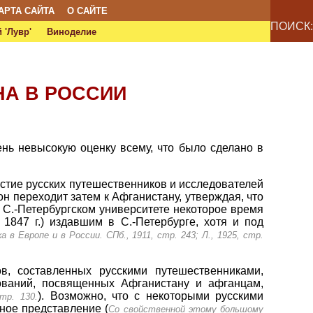
АРТА САЙТА
О САЙТЕ
ПОИСК:
 'Лувр'
Виноделие
НА В РОССИИ
ень невысокую оценку всему, что было сделано в
астие русских путешественников и исследователей
н переходит затем к Афганистану, утверждая, что
 С.-Петербургском университете некоторое время
1847 г.) издавшим в С.-Петербурге, хотя и под
 в Европе и в России. СПб., 1911, стр. 243; Л., 1925, стр.
в, составленных русскими путешественниками,
ований, посвященных Афганистану и афганцам,
). Возможно, что с некоторыми русскими
тр. 130.
ное представление (
Со свойственной этому большому