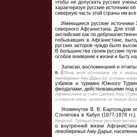
чтобы не допускать русских учены
характеризуя русские источники о
северную часть этой страны им все
Имеющиеся русские источники X
северного Афганистана. Для этой 
английские как по доброкачественн
побывавших в Афганистане, выгод
русских авторов чуждо было высок
В большинстве своем русские путе
особое внимание к жизни и быту на
Записки, воспоминания и отчеты
в. (
Обзор этих источников см. в защищ
левобережья Аму-Дарьи (из истории южных
узбеков и туркмен Южного Турке
феодалами, действовавшими под в
Афганистана за счет Средней Азии (Турке
и строили планы захватов не только Буха
Упомянутое В. В. Бартольдом о
Столетова в Кабул (1877-1878 гг.
Яворский. Путешествие русского посольст
о внутренней жизни Афганистана
левобережья Аму-Дарьи, населенных