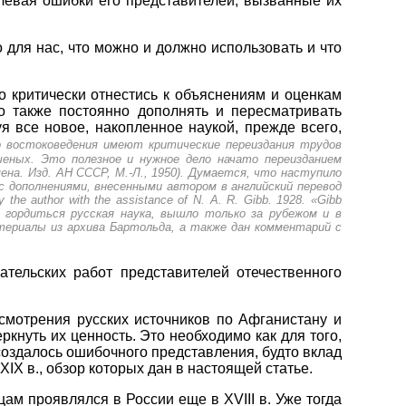
левая ошибки его представителей, вызванные их
 для нас, что можно и должно использовать и что
о критически отнестись к объяснениям и оценкам
о также постоянно дополнять и пересматривать
 все новое, накопленное наукой, прежде всего,
о востоковедения имеют критические переиздания трудов
еных. Это полезное и нужное дело начато переизданием
ена. Изд. АН СССР, М.-Л., 1950). Думается, что наступило
с дополнениями, внесенными автором в английский перевод
y the author with the assistance of N. A. R. Gibb. 1928. «Gibb
у гордиться русская наука, вышло только за рубежом и в
териалы из архива Бартольда, а также дан комментарий с
тельских работ представителей отечественного
смотрения русских источников по Афганистану и
кнуть их ценность. Это необходимо как для того,
 создалось ошибочного представления, будто вклад
X в., обзор которых дан в настоящей статье.
цам проявлялся в России еще в XVIII в. Уже тогда