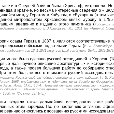
истане и в Средней Азии побывал Хрисанф, митрополит Но
видца и краткие, но весьма интересные сведения о «Кабул
одящейся между Гератом и Кабулом, о «Бухарин» (в том чис
данной митрополитом Хрисанфом князю Зубову в 1795 г
авшим введение к изданию этого памятника (
Хрисанфа м
ведением и примечаниями В.В.Григорьев. М., 1861 (из «Чтений Об
рии осады Герата в 1837 г. являются соответствующие 
персидскими войсками под стенами Герата (
И. Ф. Бларамберг. 
en Tagebuchem von 1841-1871 hrsg. von Emil von Sydow. Berlin, 1872-1875, 
ии много было сделано русской экспедицией в Хорасан (185
ервые дал научное описание архитектурных и исторически
орода, а также провел большую работу по собиранию этн
При этом больше всего внимания русский исследователь
льтаты Хорасанской экспедиции отражены в двух работах Н. В. Ханыков
la Perse», 1866, опубликованных в «Memoires de la Societe de Geograph
е Азии. Иран. СПб., 1874. Немалый интерес представляют корреспо
ериодических изданиях того времени. О памятниках старины Герата
).
, 1860, т. XV, стр. 537-543.
ции входили также дальнейшие исследовательские раб
еленных этим народом. Но, по настоянию англичан, афга
йне ревниво относились к посещению русскими исследовате