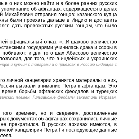
ные о них можно найти и в более ранних русских
а упоминание об афганцах, содержащееся в делах
й Михайлович отправил гонцов: казанского купца
жны были проехать дальше в Индию и доставить
ался дать провожатых русским гонцам, что было
тей официальный отказ. «...И шахово величество
кустанскими государями учинилась драка и ссоры в
 побивают; и для того шах Абассово величество
озволил, для того, что в индейских и украинских
нцов и купчин с товарами и о приездах в Россию индейцев с
его личной канцелярии хранятся материалы о них,
 России вызвали внимание Петра к афганцам. Это
, время борьбы афганских феодалов и турецких
фганских племен. Гильзайские феодалы захватили Исфаган,
 того времени, но и сведения, доставленные
орых документах об афганцах сохранились личные
не прекратился. В русских архивах имеются, в
личной канцелярии Петра I и последующие данные
ателя.