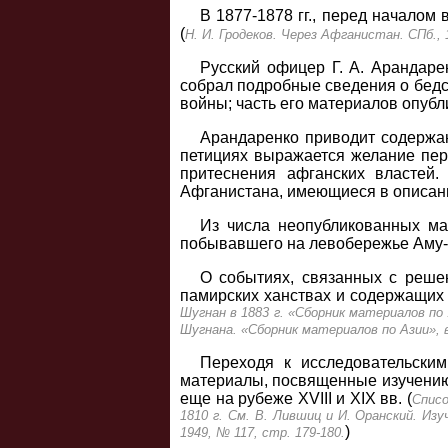
В 1877-1878 гг., перед начало
(
Н. И. Гродеков. Через Афганистан. СПб.,
Русский офицер Г. А. Арандар
собрал подробные сведения о бедс
войны; часть его материалов опубл
Арандаренко приводит содержа
петициях выражается желание пер
притеснения афганских властей
Афганистана, имеющиеся в описани
Из числа неопубликованных мат
побывавшего на левобережье Аму-
О событиях, связанных с решен
памирских ханствах и содержащих 
Шугнан в 1883 г. «Сборник материалов по 
Шугнана. «Сборник материалов по Азии», в
Переходя к исследовательским
материалы, посвященные изучению 
еще на рубеже XVIII и XIX вв. (
Списо
1810 г. См. В. Лившиц и И. Оранский. Из
)
1949, № 117, стр. 179-180.