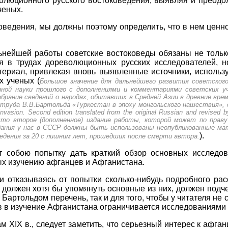
волюционного русского востоковедения, выявляя и преодо
ченых.
оведения, мы должны поэтому определить, что в нем ценно
льнейшей работы советские востоковеды обязаны не тольк
я в трудах дореволюционных русских исследователей, н
ериал, привлекая вновь выявленные источники, используя
х ученых (
Большое значение для дальнейшего развития советског
ной науки прошлого с дополнениями и комментариями советских уч
брание сведений о народах, обитавших в Средней Азии в древние врем
о труда В.В.Бартольда «Туркестан в эпоху монгольского нашествия», 
vasion. Second edition translated from the original Russian and revised b
 что второе (дополненное) издание работы, которой может по прав
дания у нас в СССР должны быть использованы неопубликованные ма
).
дения за 20 с лишним лет, прошедших после смерти автора.
т собою попытку дать краткий обзор основных исследова
ых изучению афганцев и Афганистана.
и отказываясь от попытки сколько-нибудь подробного рас
должен хотя бы упомянуть основные из них, должен подчер
Бартольдом перечень, так и для того, чтобы у читателя не
 в изучение Афганистана ограничивается исследованиями XI
 XIX в., следует заметить, что серьезный интерес к афган