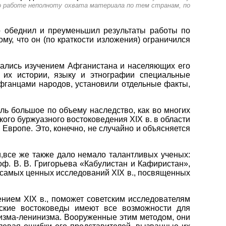
го работе неполноту охвата материала по тем странам, по
но обеднил и преуменьшил результаты работы по
му, что он (по краткости изложения) ограничился
мались изучением Афганистана и населяющих его
 их истории, языку и этнографии специальные
 афганцами народов, установили отдельные факты,
оль большое по объему наследство, как во многих
ого буржуазного востоковедения XIX в. в области
Европе. Это, конечно, не случайно и объясняется
и,все же также дало немало талантливых ученых:
оф. В. В. Григорьева «Кабулистан и Кафиристан»,
у самых ценных исследований XIX в., посвященных
нием XIX в., поможет советским исследователям
ские востоковеды имеют все возможности для
сизма-ленинизма. Вооруженные этим методом, они