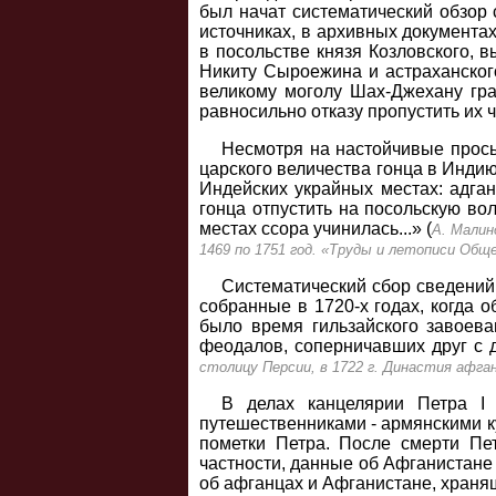
был начат систематический обзор 
источниках, в архивных документа
в посольстве князя Козловского, 
Никиту Сыроежина и астраханско
великому моголу Шах-Джехану гра
равносильно отказу пропустить их 
Несмотря на настойчивые просьб
царского величества гонца в Индию
Индейских украйных местах: адга
гонца отпустить на посольскую во
местах ссора учинилась...» (
А. Малин
1469 по 1751 год. «Труды и летописи Обще
Систематический сбор сведений 
собранные в 1720-х годах, когда 
было время гильзайского завоев
феодалов, соперничавших друг с д
столицу Персии, в 1722 г. Династия афган
В делах канцелярии Петра I 
путешественниками - армянскими к
пометки Петра. После смерти Пет
частности, данные об Афганистане
об афганцах и Афганистане, хранящи