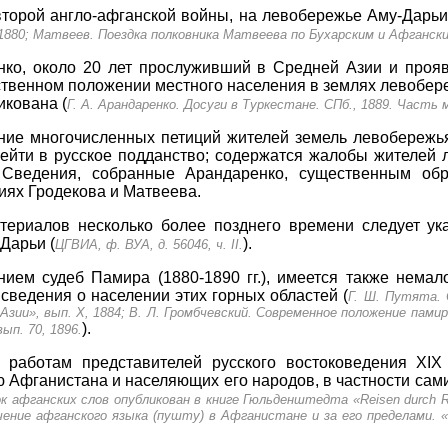
м второй англо-афганской войны, на левобережье Аму-Дар
 1880; Матвеев. Поездка полковника Матвеева по Бухарским и Афгански
енко, около 20 лет прослуживший в Средней Азии и проя
твенном положении местного населения в землях левобер
икована (
Г. А. Арандаренко. Досуги в Туркестане. СПб., 1889. Часть
ние многочисленных петиций жителей земель левобережья
ейти в русское подданство; содержатся жалобы жителей
. Сведения, собранные Арандаренко, существенным об
ях Гродекова и Матвеева.
ериалов несколько более позднего времени следует указа
Дарьи (
).
ЦГВИА, ф. ВУА, д. 56046, ч. II.
ием судеб Памира (1880-1890 гг.), имеется также нема
сведения о населении этих горных областей (
Г. Ш. Путята. 
Азии», вып. X, 1884; В. Л. Громбчевский. Современное положение пами
).
ып. 70, 1896.
 работам представителей русского востоковедения XIX 
Афганистана и населяющих его народов, в частности сам
к афганских слов опубликован в книге Гюльденштедта «Reisen durch R
учение афганского языка (пушту) в Афганистане и за его пределами. «