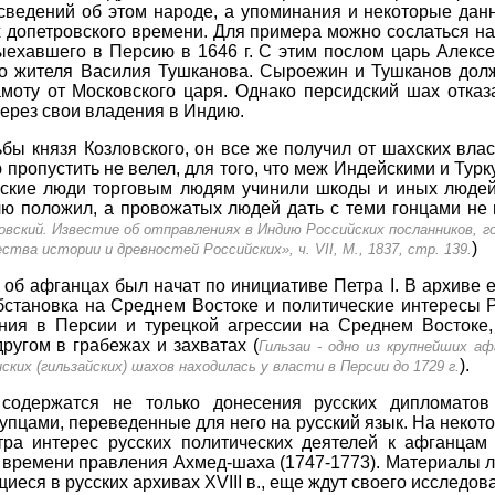
сведений об этом народе, а упоминания и некоторые дан
х допетровского времени. Для примера можно сослаться н
выехавшего в Персию в 1646 г. С этим послом царь Алексе
го жителя Василия Тушканова. Сыроежин и Тушканов дол
моту от Московского царя. Однако персидский шах отказ
через свои владения в Индию.
ы князя Козловского, он все же получил от шахских влас
 пропустить не велел, для того, что меж Индейскими и Тур
нские люди торговым людям учинили шкоды и иных людей
лю положил, а провожатых людей дать с теми гонцами не п
овский. Известие об отправлениях в Индию Российских посланников, го
)
ства истории и древностей Российских», ч. VII, М., 1837, стр. 139.
об афганцах был начат по инициативе Петра I. В архиве 
обстановка на Среднем Востоке и политические интересы
ания в Персии и турецкой агрессии на Среднем Востоке
ругом в грабежах и захватах (
Гильзаи - одно из крупнейших а
).
ских (гильзайских) шахов находилась у власти в Персии до 1729 г.
содержатся не только донесения русских дипломатов
упцами, переведенные для него на русский язык. На некот
ра интерес русских политических деятелей к афганцам 
 времени правления Ахмед-шаха (1747-1773). Материалы 
еся в русских архивах XVIII в., еще ждут своего исследов