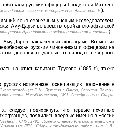
ьи побывали русские офицеры Гродеков и Матвеев
).
м владениям, «Сборник материалов по Азии», вып. V.
вивший себя серьезным ученым-исследователем,
ежья Аму-Дарьи во время второй англо-афганской
).
 материалов Арандаренко не издана и хранится в архивах.
 Аму-Дарьи, захваченных афганцами. Во многих
 левобережья русским чиновникам и офицерам на
разом дополняют данные о народах северного
ть на отчет капитана Трусова (1885 г.), также
ло русских источников, освещающих положение в
Очерк экспедиции Г. Ш. Путята в Памир, Сарыкол, Вахан и
рских ханств. Новый Маргелан, 1891; Серебренников. Очерки
в., следует подчеркнуть, что первые печатные
их афганцев, появились впервые именно в России
ussland», СПб., 1791; сборник статей Клапрота появился в
Ученые зап. ЛГУ». Сборник студенческих работ, вып. I, Л.,