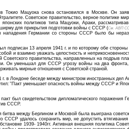
в Токио Мацуока снова остановился в Москве. Он заяв
йтралитете. Советское правительство, верное политике мира
 японских политиков типа Мацуоки, Араки, рассматривав
 ширму для прикрытия подготовки войны с СССР (
См. АВП ССС
ся нападения Германии со стороны СССР было бы нераз
был подписан 13 апреля 1941 г. и по которому обе сторон
обой и взаимно уважать целостность и неприкосновеннос
й Советского правительства, направленных на подрыв пл
ии. Он уменьшал для СССР угрозу войны на два фронта,
рживать мирные отношения с Советской страной.
 г. в Лондоне беседе между министром иностранных дел А
тил: "Пакт уменьшает опасность войны между СССР и Япон
й пакт был свидетельством дипломатического поражения 
тив СССР.
я битва между Берлином и Москвой была выиграна советс
что СССР удалось сохранить мир, не допустить втягивания
становке 1939- 1940гг. Активная внешняя политика Совет