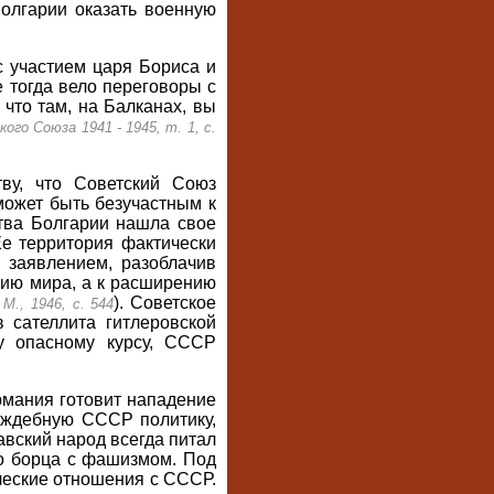
олгарии оказать военную
с участием царя Бориса и
 тогда вело переговоры с
 что там, на Балканах, вы
о Союза 1941 - 1945, т. 1, с.
тву, что Советский Союз
может быть безучастным к
ства Болгарии нашла свое
Ее территория фактически
 заявлением, разоблачив
ению мира, а к расширению
). Советское
М., 1946, с. 544
 сателлита гитлеровской
у опасному курсу, СССР
рмания готовит нападение
аждебную СССР политику,
авский народ всегда питал
го борца с фашизмом. Под
ческие отношения с СССР.