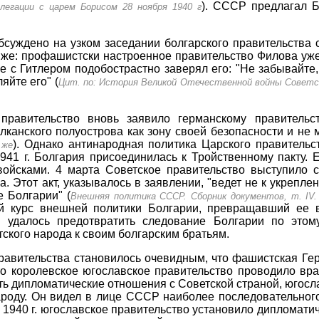
). СССР предлагал Б
легации с царем Борисом 28 ноября 1940 г
.
суждено на узком заседании болгарского правительства 
а же: профашистски настроенное правительство Филова уже
е с Гитлером подобострастно заверял его: "Не забывайте,
яйте его" (
Цит. по: История Великой Отечественной войны Советског
правительство вновь заявило германскому правительс
лканского полуострова как зону своей безопасности и не 
). Однако антинародная политика Царского правитель
 же
941 г. Болгария присоединилась к Тройственному пакту. 
ойсками. 4 марта Советское правительство выступило с
а. Этот акт, указывалось в заявлении, "ведет не к укрепл
 Болгарии" (
Внешняя политика СССР. Сборник документов, т. IV. 
й курс внешней политики Болгарии, превращавший ее в
е удалось предотвратить следование Болгарии по этом
ского народа к своим болгарским братьям.
правительства становилось очевидным, что фашистская Ге
то королевское югославское правительство проводило вр
ть дипломатические отношения с Советской страной, югосл
народу. Он видел в лице СССР наиболее последовательно
1940 г. югославское правительство установило дипломати