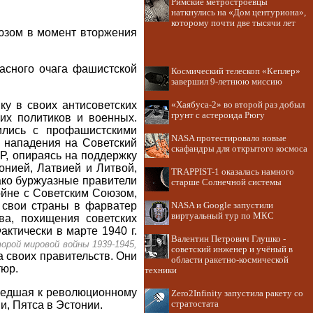
Римские метростроевцы
наткнулись на «Дом центуриона»,
которому почти две тысячи лет
юзом в момент вторжения
асного очага фашистской
Космический телескоп «Кеплер»
завершил 9-летнюю миссию
у в своих антисоветских
«Хаябуса-2» во второй раз добыл
грунт с астероида Рюгу
их политиков и военных.
ились с профашистскими
NASA протестировало новые
 нападения на Советский
скафандры для открытого космоса
Р, опираясь на поддержку
онией, Латвией и Литвой,
TRAPPIST-1 оказалась намного
ако буржуазные правители
старше Солнечной системы
ойне с Советским Союзом,
 свои страны в фарватер
NASA и Google запустили
виртуальный тур по МКС
ва, похищения советских
актически в марте 1940 г.
Валентин Петрович Глушко -
орой мировой войны 1939-1945,
советский инженер и учёный в
а своих правительств. Они
области ракетно-космической
тюр.
техники
иведшая к революционному
Zero2Infinity запустила ракету со
и, Пятса в Эстонии.
стратостата