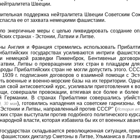
нейтралитета Швеции.
шительная поддержка нейтралитета Швеции Советским Со
спасла ее от захвата немецкими фашистами.
яло энергичные меры с целью ликвидировать создание оп
ких странах - Эстонии, Латвии и Литве.
ны Англия и Франция стремились использовать Прибалтик
балтийских государствах усиливаются интриги фашистск
ли немецкой разведки Пиккенброк, Бентивеньи договор
Латвии, Литвы о превращении этих стран в плацдарм для
ароды Прибалтийских стран не могли допустить этого. ССС
 1939 г. подписания договоров о взаимной помощи с Эст
ь военные и военно-морские базы на их территории. Одн
ая свой антисоветский курс, усиливали приготовления к в
щи, совершали провокации, втягивая все более и более
й Германии. В странах Прибалтики совершались убийст
), готовились нападения на советские гарнизоны. Ф
0, 30 мая
 Эстонии и Литвы, направленный против СССР" (
История вт
ких стран выступали против подобного политического курс
народной власти, которая избавила бы их от военных аван
х государствах складывается революционная ситуация, пр
 фашистских диктатур Сметоны в Литве, Ульманиса в Латви