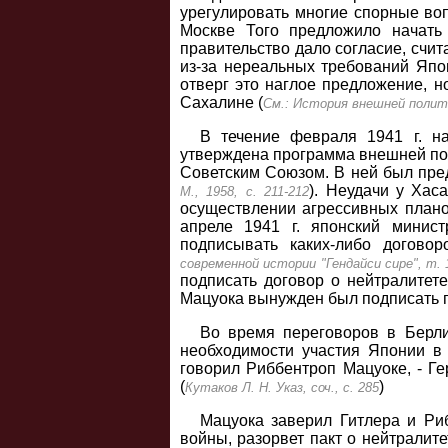
урегулировать многие спорные воп
Москве Того предложило начать 
правительство дало согласие, счит
из-за нереальных требований Япо
отверг это наглое предложение, 
Сахалине (
См.: История внешней политик
В течение февраля 1941 г. на
утверждена программа внешней пол
Советским Союзом. В ней был пре
). Неудачи у Хас
М., 1958, с. 211-212
осуществлении агрессивных плано
апреле 1941 г. японский минис
подписывать каких-либо догово
современной истории "Гендайси сире", т. 1
подписать договор о нейтралитет
Мацуока вынужден был подписать п
Во время переговоров в Берли
необходимости участия Японии в 
говорил Риббентроп Мацуоке, - Ге
(
)
Кутаков Л. Н. Указ, соч., с. 285
Мацуока заверил Гитлера и Ри
войны, разорвет пакт о нейтралите