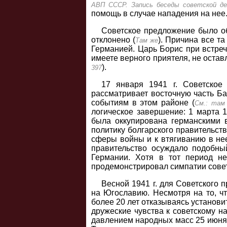
АВП СССР. Запись беседы советской де
помощь в случае нападения на нее
Советское предложение было об
отклонено (
). Причина все т
Там же
Германией. Царь Борис при встреч
имеете верного приятеля, не оставл
).
397
17 января 1941 г. Советское 
рассматривает восточную часть Ба
событиям в этом районе (
См.: там
логическое завершение: 1 марта 1
была оккупирована германскими в
политику болгарского правительств
сферы войны и к втягиванию в нее
правительство осуждало подобны
Германии. Хотя в тот период н
продемонстрировал симпатии совет
Весной 1941 г. для Советского 
на Югославию. Несмотря на то, ч
более 20 лет отказываясь установи
дружеские чувства к советскому 
давлением народных масс 25 июня 