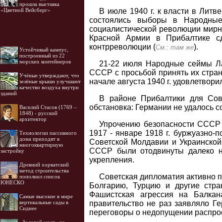
прошла выставка
В июле 1940 г. к власти в Литв
«Цветной Вейсберг»
состоялись выборы в Народные
социалистической революции мирн
Красной Армии в Прибалтике с
контрреволюции (
).
См.: там же
Устойчивый кампус,
построенный из 22
морских контейнеров
21-22 июля Народные сеймы Ла
СССР с просьбой принять их стра
Учёные утверждают, что
начале августа 1940 г. удовлетворил
зелёные крыши улучшают
качество воздуха внутри
зданий
В районе Прибалтики для Сове
обстановка: Германии не удалось с
Василий Стасов (1769 –
1848) - русский
архитектор
Упрочению безопасности СССР 
1917 - январе 1918 г. буржуазно-
Технологии пассивного
дома приходят в
Советской Молдавии и Украинской
многоквартирную
СССР были отодвинуты далеко на
застройку
укрепления.
Древний хорватский
метод строительства
Советская дипломатия активно 
пополнил список
ЮНЕСКО
Болгарию, Турцию и другие стра
Фашистская агрессия на Балкан
Самые высокие в мире
правительство не раз заявляло Ге
вертикальные сады в
Сиднее
переговоры о недопущении распрос