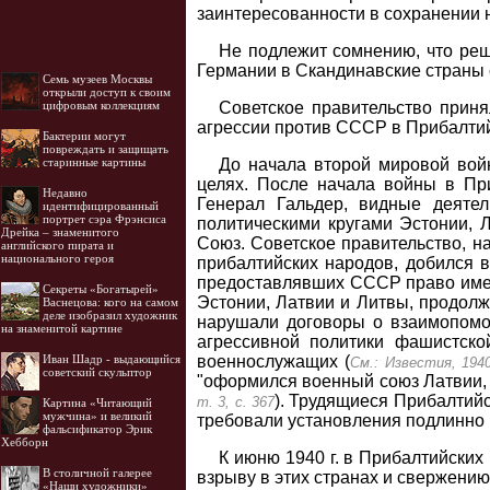
заинтересованности в сохранении 
Не подлежит сомнению, что ре
Германии в Скандинавские страны 
Семь музеев Москвы
открыли доступ к своим
Советское правительство прин
цифровым коллекциям
агрессии против СССР в Прибалтийс
Бактерии могут
повреждать и защищать
До начала второй мировой вой
старинные картины
целях. После начала войны в При
Недавно
Генерал Гальдер, видные деяте
идентифицированный
портрет сэра Фрэнсиса
политическими кругами Эстонии, 
Дрейка – знаменитого
Союз. Советское правительство, н
английского пирата и
национального героя
прибалтийских народов, добился в
предоставлявших СССР право имет
Секреты «Богатырей»
Эстонии, Латвии и Литвы, продолж
Васнецова: кого на самом
деле изобразил художник
нарушали договоры о взаимопомо
на знаменитой картине
агрессивной политики фашистско
военнослужащих (
Иван Шадр - выдающийся
См.: Известия, 194
советский скульптор
"оформился военный союз Латвии,
). Трудящиеся Прибалтийс
т. 3, с. 367
Картина «Читающий
мужчина» и великий
требовали установления подлинно 
фальсификатор Эрик
Хебборн
К июню 1940 г. в Прибалтийски
В столичной галерее
взрыву в этих странах и свержению
«Наши художники»