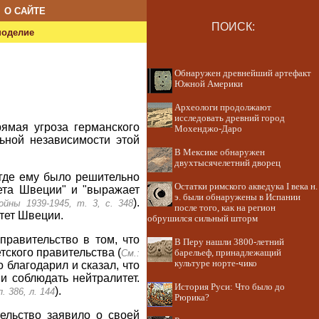
О САЙТЕ
ПОИСК:
ноделие
Обнаружен древнейший артефакт
Южной Америки
Археологи продолжают
исследовать древний город
ямая угроза германского
Мохенджо-Даро
ьной независимости этой
В Мексике обнаружен
двухтысячелетний дворец
 где ему было решительно
Остатки римского акведука I века н.
ета Швеции" и "выражает
э. были обнаружены в Испании
).
йны 1939-1945, т. 3, с. 348
после того, как на регион
тет Швеции.
обрушился сильный шторм
правительство в том, что
В Перу нашли 3800-летний
ского правительства (
См.:
барельеф, принадлежащий
культуре норте-чико
 благодарил и сказал, что
и соблюдать нейтралитет.
История Руси: Что было до
).
. 386, л. 144
Рюрика?
ельство заявило о своей