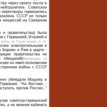
тво через своего посла в
нейтралитете. Советское
Но переговоры тормозились
ахалина. СССР не только
ых концессий на Северном
и и правительства) была
в с Германией, Италией и
войны на Тихом океане, т. III.
 более осмотрительными в
 Берлин и Рим в марте -
укции правительства не
х обещаний(
Материалы по
оскве он имел полномочия
 сторонник войны с СССР
енно убеждали Мацуоку в
ермания. "На Востоке, -
тупить против России..."
чае советско-германской
тво, а не мнение кабинета