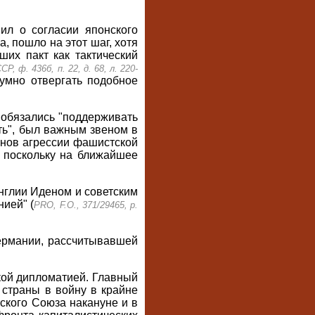
ил о согласии японского
, пошло на этот шаг, хотя
ших пакт как тактический
Р, ф. 436б, п. 22, д. 68, л. 220-
умно отвергать подобное
ы обязались "поддерживать
ть", был важным звеном в
анов агрессии фашистской
 поскольку на ближайшее
нглии Иденом и советским
ией" (
PRO, F.O., 371/29465, p.
Германии, рассчитывавшей
кой дипломатией. Главный
 страны в войну в крайне
ского Союза накануне и в