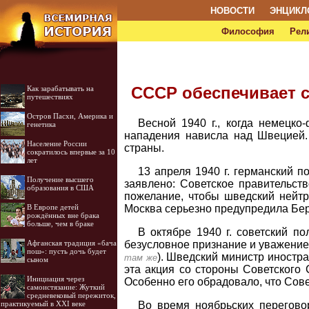
НОВОСТИ
ЭНЦИКЛ
Философия
Рел
СССР обеспечивает 
Как зарабатывать на
путешествиях
Остров Пасхи, Америка и
Весной 1940 г., когда немецк
генетика
нападения нависла над Швецией.
Население России
страны.
сократилось впервые за 10
лет
13 апреля 1940 г. германский 
Получение высшего
заявлено: Советское правительст
образования в США
пожелание, чтобы шведский нейтр
Москва серьезно предупредила Бер
В Европе детей
рождённых вне брака
больше, чем в браке
В октябре 1940 г. советский п
безусловное признание и уважение
Афганская традиция «бача
пош»: пусть дочь будет
). Шведский министр иностра
там же
сыном
эта акция со стороны Советского 
Инициация через
Особенно его обрадовало, что Сов
самоистязание: Жуткий
средневековый пережиток,
Во время ноябрьских перегово
практикуемый в XXI веке