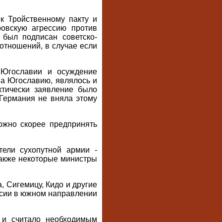
к Тройственному пакту и
ровскую агрессию против
 был подписан советско-
отношений, в случае если
 Югославии и осуждение
на Югославию, являлось и
ктически заявление было
 Германия не вняла этому
ожно скорее предпринять
тели сухопутной армии -
 также некоторые министры
, Сигемицу, Кидо и другие
ссии в южном направлении
 и считало необходимым