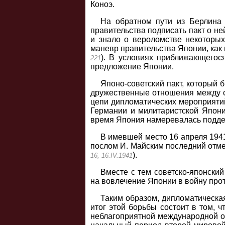
Коноэ.
На обратном пути из Берлина 
правительства подписать пакт о не
и знало о вероломстве некоторых
маневр правительства Японии, как
). В условиях приближающего
221
предложение Японии.
Японо-советский пакт, который 
дружественные отношения между с
цепи дипломатических мероприяти
Германии и милитаристской Япон
время Япония намеревалась подде
В имевшей место 16 апреля 1941
послом И. Майским последний отме
).
16, 16.IV.1941
Вместе с тем советско-японски
на вовлечение Японии в войну про
Таким образом, дипломатическа
итог этой борьбы состоит в том, 
неблагоприятной международной об