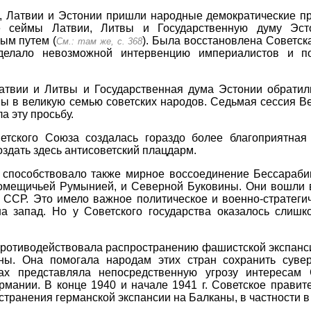
е, Латвии и Эстонии пришли народные демократические пр
 сеймы Латвии, Литвы и Государственную думу Эст
ым путем (
). Была восстановлена Советск
См.: там же, с. 368
делало невозможной интервенцию империалистов и п
твии и Литвы и Государственная дума Эстонии обратил
ны в великую семью советских народов. Седьмая сессия 
а эту просьбу.
тского Союза создалась гораздо более благоприятная
оздать здесь антисоветский плацдарм.
способствовало также мирное воссоединение Бессарабии
помещичьей Румынией, и Северной Буковины. Они вошли в 
 ССР. Это имело важное политическое и военно-стратеги
 запад. Но у Советского государства оказалось слиш
противодействовала распространению фашистской экспанс
ны. Она помогала народам этих стран сохранить сувер
ах представляла непосредственную угрозу интересам
рмании. В конце 1940 и начале 1941 г. Советское правит
транения германской экспансии на Балканы, в частности в