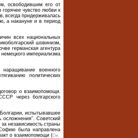
ом, освободившим его от
о горячее чувство любви к
ов, всегда придерживалась
ю, а накануне и в период
ричин всех национальных
ликоболгарский шовинизм,
почве германская агентура
е немецкого империализма
е наращивание военного
тягиванию политических
 договор о взаимопомощи.
СССР через болгарского
 Болгарии, испытывавшее
ть осложнения". Советский
 за независимость страны
в Софию была направлена
пакт о взаимопомощи (
См.: