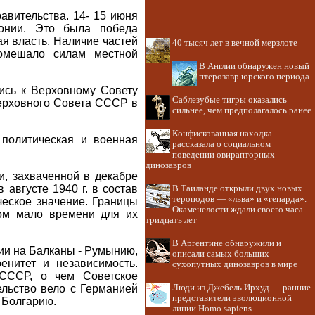
авительства. 14- 15 июня
онии. Это была победа
ая власть. Наличие частей
40 тысяч лет в вечной мерзлоте
омешало силам местной
В Англии обнаружен новый
птерозавр юрского периода
ись к Верховному Совету
Саблезубые тигры оказались
Верховного Совета СССР в
сильнее, чем предполагалось ранее
Конфискованная находка
 политическая и военная
рассказала о социальном
поведении овирапторных
динозавров
, захваченной в декабре
августе 1940 г. в состав
В Таиланде открыли двух новых
тероподов — «льва» и «гепарда».
ческое значение. Границы
Окаменелости ждали своего часа
ком мало времени для их
тридцать лет
В Аргентине обнаружили и
ии на Балканы - Румынию,
описали самых больших
енитет и независимость.
сухопутных динозавров в мире
 СССР, о чем Советское
ельство вело с Германией
Люди из Джебель Ирхуд — ранние
представители эволюционной
 Болгарию.
линии Homo sapiens