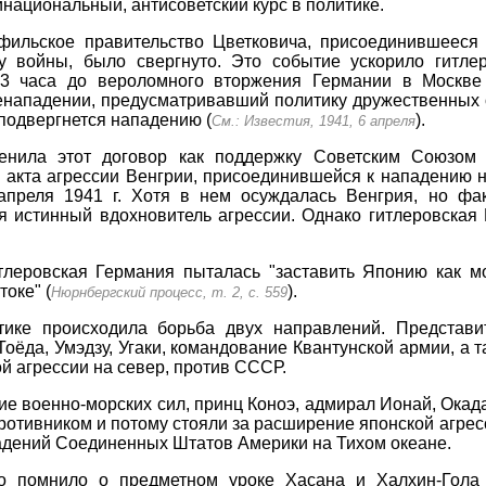
национальный, антисоветский курс в политике.
офильское правительство Цветковича, присоединившееся 
 войны, было свергнуто. Это событие ускорило гитле
 3 часа до вероломного вторжения Германии в Москве
енападении, предусматривавший политику дружественных 
подвергнется нападению (
).
См.: Известия, 1941, 6 апреля
енила этот договор как поддержку Советским Союзом
 акта агрессии Венгрии, присоединившейся к нападению 
преля 1941 г. Хотя в нем осуждалась Венгрия, но фа
я истинный вдохновитель агрессии. Однако гитлеровская
тлеровская Германия пыталась "заставить Японию как м
оке" (
).
Нюрнбергский процесс, т. 2, с. 559
ике происходила борьба двух направлений. Представи
Тоёда, Умэдзу, Угаки, командование Квантунской армии, а
й агрессии на север, против СССР.
ие военно-морских сил, принц Коноэ, адмирал Ионай, Окада
отивником и потому стояли за расширение японской агре
ладений Соединенных Штатов Америки на Тихом океане.
во помнило о предметном уроке Хасана и Халхин-Гола