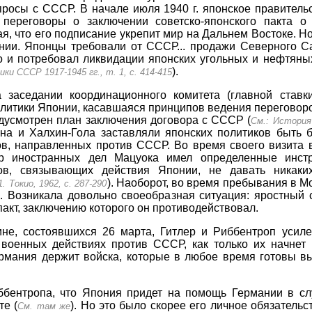
росы с СССР. В начале июля 1940 г. японское правительс
переговоры о заключении советско-японского пакта о 
ая, что его подписание укрепит мир на Дальнем Востоке. 
нии. Японцы требовали от СССР... продажи Северного С
но и потребовал ликвидации японских угольных и нефтян
).
и СССР 1917-1945 гг., т. 1, с. 414-415
 заседании координационного комитета (главной ставк
итики Японии, касавшаяся принципов ведения переговоро
дусмотрен план заключения договора с СССР (
См.: История 
ана и Халхин-Гола заставляли японских политиков быть
в, направленных против СССР. Во время своего визита в
тр иностранных дел Мацуока имел определенные инстр
ров, связывающих действия Японии, не давать никаки
). Наоборот, во время пребывания в М
. Токио, 1962, с. 287-290
е. Возникала довольно своеобразная ситуация: яростный
акт, заключению которого он противодействовал.
не, состоявшихся 26 марта, Гитлер и Риббентроп усил
военных действиях против СССР, как только их начнет Г
рмания держит войска, которые в любое время готовы выс
ббентропа, что Япония придет на помощь Германии в слу
те (
). Но это было скорее его личное обязательс
См. там же