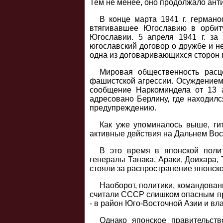
Тем не менее, оно продолжало анти
В конце марта 1941 г. герман
втягивавшее Югославию в орбиту
Югославии. 5 апреля 1941 г. за
югославский договор о дружбе и н
одна из договаривающихся сторон 
Мировая общественность расц
фашистской агрессии. Осуждением
сообщение Наркоминдела от 13 а
адресовано Берлину, где находилс
предупреждению.
Как уже упоминалось выше, ги
активные действия на Дальнем Вост
В это время в японской полит
генералы Танака, Араки, Доихара, 
стояли за распространение японско
Наоборот, политики, командован
считали СССР слишком опасным пр
- в район Юго-Восточной Азии и в
Однако японское правительст