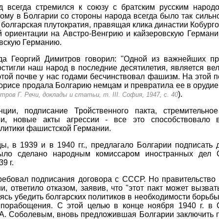
од всегда стремился к союзу с братским русским народ
тому в Болгарии со стороны народа всегда было так сильн
 болгарская плутократия, правящая клика династии Кобург
й ориентации на Австро-Венгрию и кайзеровскую Германи
овскую Германию.
да Георгий Димитров говорил: "Одной из важнейших п
остигли наш народ в последние десятилетия, является ве
 этой почве у нас годами бесчинствовал фашизм. На этой 
орисе продала Болгарию немцам и превратила ее в оруди
).
ров Г. Речи, доклады и статьи, т. III. София, 1947, с. 40
ции, подписание Тройственного пакта, стремительно
и, новые акты агрессии - все это способствовало в
олитики фашистской Германии.
ы, в 1939 и в 1940 гг., предлагало Болгарии подписать
ыло сделано народным комиссаром иностранных дел 
9 г.
требовал подписания договора с СССР. Но правительство
и, ответило отказом, заявив, что "этот пакт может вызва
ясь убедить болгарских политиков в необходимости борьбы
 порабощения. С этой целью в конце ноября 1940 г. 
. А. Соболевым, вновь предложившая Болгарии заключить 