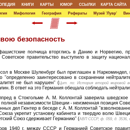
ОПЕДИЯ
КНИГИ
КАРТЫ
ЮМОР
ССЫЛКИ
КАРТА САЙТА
игия
Мифология
География
Рефераты
Музей 'Лувр'
Ви
свою безопасность
о-фашистские полчища вторглись в Данию и Норвегию, пр
 Советское правительство выступило в защиту национал
посол в Москве Шуленбург был приглашен в Наркоминдел,
во "определенно заинтересовано в сохранении нейтралит
алитет не был нарушен" (
Цит. по: История второй мировой во
лин. В ответ на это Германия обещала соблюдать нейтрали
олпред в Стокгольме А. М. Коллонтай заверила шведское 
 полной независимости Швеции - неизменная позиция Совет
нных дел Гюнтер в беседе с А. М. Коллонтай "взволнованно
Союза укрепит установку кабинета и твердую волю Швеци
етский Союз сдерживает Германию" (
АВП СССР, ф. 059, д. 3536, п
ров 1940 г. между СССР и Германией Советское правит