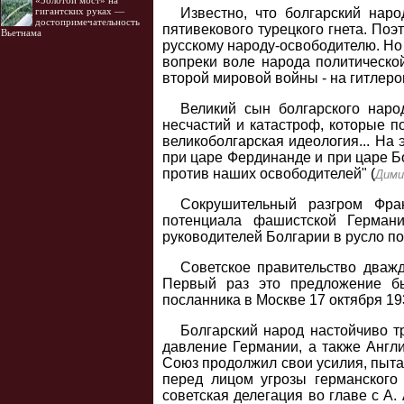
«Золотой мост» на
Известно, что болгарский нар
гигантских руках —
достопримечательность
пятивекового турецкого гнета. Поэ
Вьетнама
русскому народу-освободителю. Но
вопреки воле народа политическо
второй мировой войны - на гитлер
Великий сын болгарского наро
несчастий и катастроф, которые п
великоболгарская идеология... На
при царе Фердинанде и при царе Б
против наших освободителей" (
Димит
Сокрушительный разгром Фран
потенциала фашистской Германи
руководителей Болгарии в русло п
Советское правительство дважд
Первый раз это предложение б
посланника в Москве 17 октября 193
Болгарский народ настойчиво 
давление Германии, а также Англи
Союз продолжил свои усилия, пыта
перед лицом угрозы германского
советская делегация во главе с А