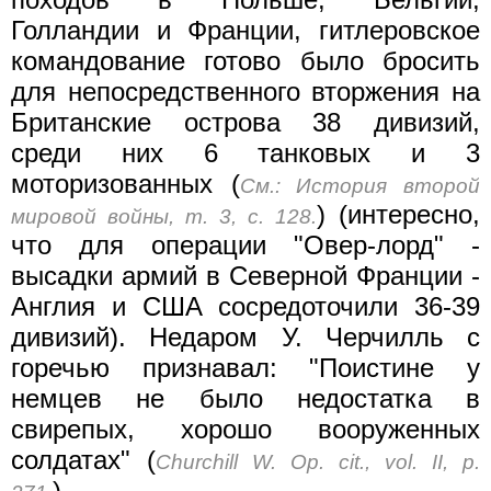
Голландии и Франции, гитлеровское
командование готово было бросить
для непосредственного вторжения на
Британские острова 38 дивизий,
среди них 6 танковых и 3
моторизованных (
См.: История второй
) (интересно,
мировой войны, т. 3, с. 128.
что для операции "Овер-лорд" -
высадки армий в Северной Франции -
Англия и США сосредоточили 36-39
дивизий). Недаром У. Черчилль с
горечью признавал: "Поистине у
немцев не было недостатка в
свирепых, хорошо вооруженных
солдатах" (
Churchill W. Op. cit., vol. II, p.
).