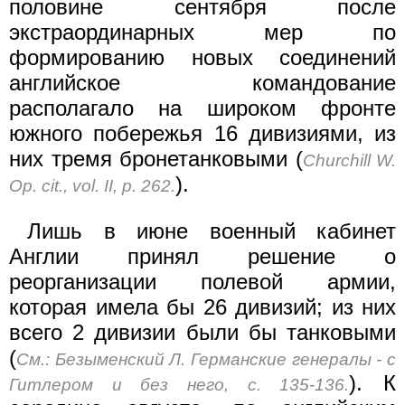
половине сентября после
экстраординарных мер по
формированию новых соединений
английское командование
располагало на широком фронте
южного побережья 16 дивизиями, из
них тремя бронетанковыми (
Churchill W.
).
Op. cit., vol. II, p. 262.
Лишь в июне военный кабинет
Англии принял решение о
реорганизации полевой армии,
которая имела бы 26 дивизий; из них
всего 2 дивизии были бы танковыми
(
См.: Безыменский Л. Германские генералы - с
). К
Гитлером и без него, с. 135-136.