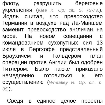
флоту, разрушить береговые
укрепления (
).
Klee K. Op. cit., S. 72-73.
Йодль считал, что превосходство
Германии в воздухе над Ла-Маншем
заменит превосходство англичан на
море. На новом совещании с
командованием сухопутных сил 13
июля в Бергхофе представленный
Браухичем и Гальдером план
операции против Англии был одобрен
Гитлером. Было также приказано
немедленно готовиться к его
осуществлению (
Wheatley R. Op. cit., p.
).
35.
Сведя в единое целое проекты