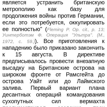
является устранить британскую
метрополию как базу для
продолжения войны против Германии,
если это потребуется, оккупировать
ее полностью" (
Fleming P. Op. cit., p. 13;
Уинтерботэм Ф. Операция "Ультра". (М.,
). Все приготовления к
1972, с. 59.)
нападению было приказано закончить
к 15 августа. В директиве
предписывалось провести внезапную
высадку на Британские острова на
широком фронте от Рамсгейта до
острова Уайт или до Лаймского
залива. Первый вариант плана
десантных операций командования
сухопутных сил вермахта