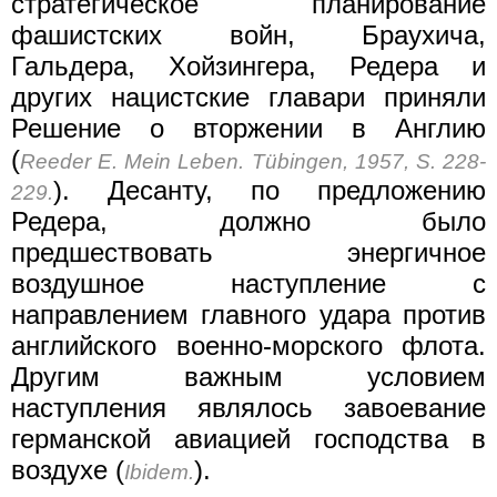
стратегическое планирование
фашистских войн, Браухича,
Гальдера, Хойзингера, Редера и
других нацистские главари приняли
Решение о вторжении в Англию
(
Reeder E. Mein Leben. Tübingen, 1957, S. 228-
). Десанту, по предложению
229.
Редера, должно было
предшествовать энергичное
воздушное наступление с
направлением главного удара против
английского военно-морского флота.
Другим важным условием
наступления являлось завоевание
германской авиацией господства в
воздухе (
).
Ibidem.