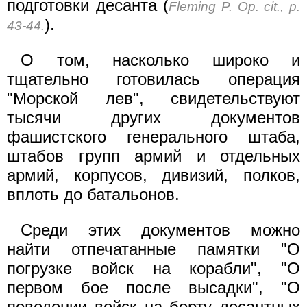
подготовки десанта (
Fleming P. Op. cit., p.
).
43-44.
О том, насколько широко и
тщательно готовилась операция
"Морской лев", свидетельствуют
тысячи других документов
фашистского генерального штаба,
штабов групп армий и отдельных
армий, корпусов, дивизий, полков,
вплоть до батальонов.
Среди этих документов можно
найти отпечатанные памятки "О
погрузке войск на корабли", "О
первом бое после высадки", "О
поведении войск на борту десантных