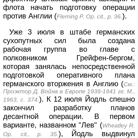
флота начать подготовку операции
против Англии (
).
Fleming P. Op. cit., p. 36.
Уже 3 июля в штабе германских
сухопутных сил была создана
рабочая группа во главе с
полковником Грейфен-бергом,
которая занялась непосредственной
подготовкой оперативного плана
германского вторжения в Англию (
См.:
Проэктор Д. Война в Европе 1939-1941 гг. М.,
). К 12 июля Йодль спешно
1963, с. 374.
закончил разработку планов
десантной операции. В первом
варианте, названном "Лев" (
Wheatley R.
), Йодль выдвинул
Op. cit., p. 35.