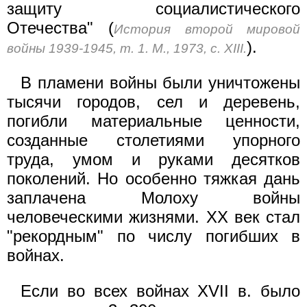
защиту социалистического
Отечества" (
История второй мировой
).
войны 1939-1945, т. 1. М., 1973, с. XIII.
В пламени войны были уничтожены
тысячи городов, сел и деревень,
погибли материальные ценности,
созданные столетиями упорного
труда, умом и руками десятков
поколений. Но особенно тяжкая дань
заплачена Молоху войны
человеческими жизнями. XX век стал
"рекордным" по числу погибших в
войнах.
Если во всех войнах XVII в. было