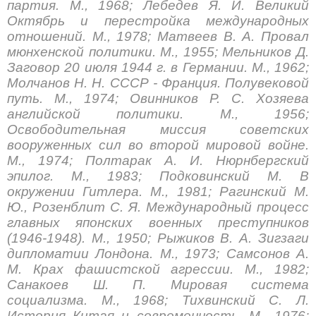
партия. М., 1968; Лебедев Я. И. Великий
Октябрь и перестройка международных
отношений. М., 1978; Матвеев В. А. Провал
мюнхенской политики. М., 1955; Мельников Д.
Заговор 20 июля 1944 г. в Германии. М., 1962;
Молчанов Н. Н. СССР - Франция. Полувековой
путь. М., 1974; Овинников Р. С. Хозяева
английской политики. М., 1956;
Освободительная миссия советских
вооруженных сил во второй мировой войне.
М., 1974; Полтарак А. И. Нюрнбергский
эпилог. М., 1983; Подковинский М. В
окружении Гитлера. М., 1981; Рагинский М.
Ю., Розенблит С. Я. Международный процесс
главных японских военных преступников
(1946-1948). М., 1950; Рыжиков В. А. Зигзаги
дипломатии Лондона. М., 1973; Самсонов А.
М. Крах фашистской агрессии. М., 1982;
Санакоев Ш. П. Мировая система
социализма. М., 1968; Тихвинский С. Л.
История Китая и современность. М., 1976;