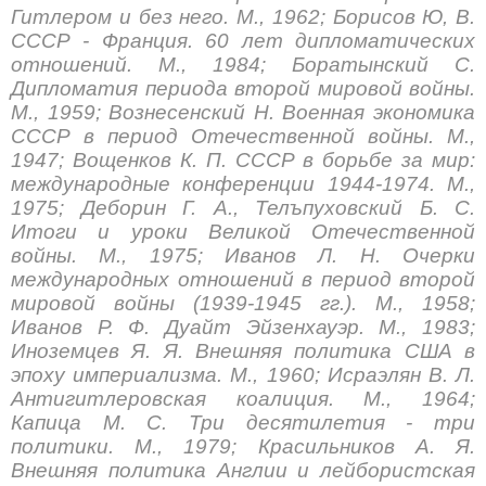
Гитлером и без него. М., 1962; Борисов Ю, В.
СССР - Франция. 60 лет дипломатических
отношений. М., 1984; Боратынский С.
Дипломатия периода второй мировой войны.
М., 1959; Вознесенский Н. Военная экономика
СССР в период Отечественной войны. М.,
1947; Вощенков К. П. СССР в борьбе за мир:
международные конференции 1944-1974. М.,
1975; Деборин Г. А., Телъпуховский Б. С.
Итоги и уроки Великой Отечественной
войны. М., 1975; Иванов Л. Н. Очерки
международных отношений в период второй
мировой войны (1939-1945 гг.). М., 1958;
Иванов Р. Ф. Дуайт Эйзенхауэр. М., 1983;
Иноземцев Я. Я. Внешняя политика США в
эпоху империализма. М., 1960; Исраэлян В. Л.
Антигитлеровская коалиция. М., 1964;
Капица М. С. Три десятилетия - три
политики. М., 1979; Красильников А. Я.
Внешняя политика Англии и лейбористская