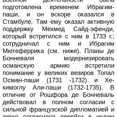
подготовлена временем Ибрагим-
паши, и он вскоре оказался в
Стамбуле. Там ему оказал активную
поддержку Мехмед Сайд-эфенди,
который встретился с ним в 1733 г.;
сотрудничал с ним и Ибрагим
Мютеферрика (см. ниже). Планы де
Бонневаля модернизировать
османскую армию встретили
понимание у великих везиров Топал
Осман-паши (1731 -1732) и Хе-
кимоглу Али-паши (1732-1735). В
отличие от Рошфора де Бонневаль
действовал в полном согласии с
сильной французской дипломатией и
легко согласился перейти в ислам