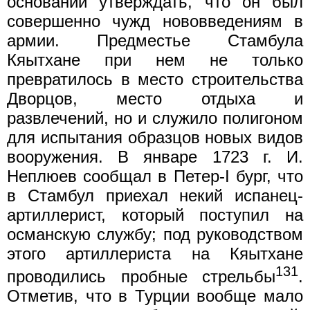
оснований утверждать, что он был
совершенно чужд нововведениям в
армии. Предместье Стамбула
Кяытхане при нем не только
превратилось в место строительства
Дворцов, место отдыха и
развлечений, но и служило полигоном
для испытания образцов новых видов
вооружения. В январе 1723 г. И.
Неплюев сообщал в Петер-I бург, что
в Стамбул приехал некий испанец-
артиллерист, который поступил на
османскую службу; под руководством
этого артиллериста на Кяытхане
131
проводились пробные стрельбы
.
Отметив, что в Турции вообще мало