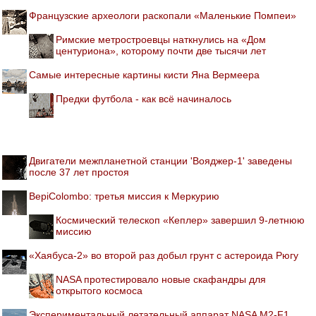
Французские археологи раскопали «Маленькие Помпеи»
Римские метростроевцы наткнулись на «Дом
центуриона», которому почти две тысячи лет
Самые интересные картины кисти Яна Вермеера
Предки футбола - как всё начиналось
Двигатели межпланетной станции 'Вояджер-1' заведены
после 37 лет простоя
BepiColombo: третья миссия к Меркурию
Космический телескоп «Кеплер» завершил 9-летнюю
миссию
«Хаябуса-2» во второй раз добыл грунт с астероида Рюгу
NASA протестировало новые скафандры для
открытого космоса
Экспериментальный летательный аппарат NASA M2-F1