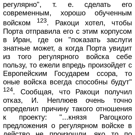
регулярно", т. е. сделать его
современным, хорошо обученным
123
войском
. Ракоци хотел, чтобы
Порта отправила его с этим корпусом
в Иран, где он "показать заслуги
знатные может, а когда Порта увидит
из того регулярного войска себе
пользу, то ежели впредь произойдет с
Европейским Государем ссора, то
оные войска всегда способны будут"
124
. Сообщая, что Ракоци получил
отказ, И. Неплюев очень точно
определил причину такого отношения
к проекту: "...князя Рагоцкого
предложения о регулярном войске в
действо не произошли, яко то по