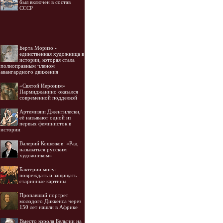
был включен в состав
СССР
Берта Моризо -
единственная художница в
истории, которая стала
полноправным членом
авангардного движения
«Святой Иероним»
Пармиджанино оказался
современной подделкой
Артемизии Джентилески,
её называют одной из
первых феминисток в
истории
Валерий Кошляков: «Рад
называться русским
художником»
Бактерии могут
повреждать и защищать
старинные картины
Пропавший портрет
молодого Диккенса через
150 лет нашли в Африке
Вместо короля Бельгии на