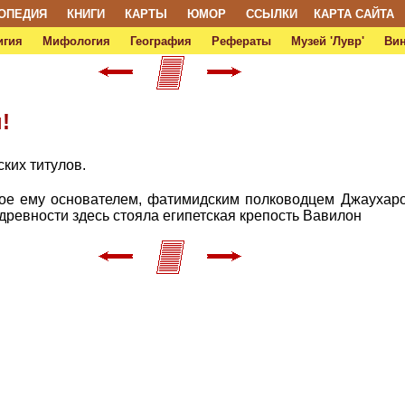
ОПЕДИЯ
КНИГИ
КАРТЫ
ЮМОР
ССЫЛКИ
КАРТА САЙТА
игия
Мифология
География
Рефераты
Музей 'Лувр'
Ви
!
ких титулов.
ое ему основателем, фатимидским полководцем Джаухаро
древности здесь стояла египетская крепость Вавилон