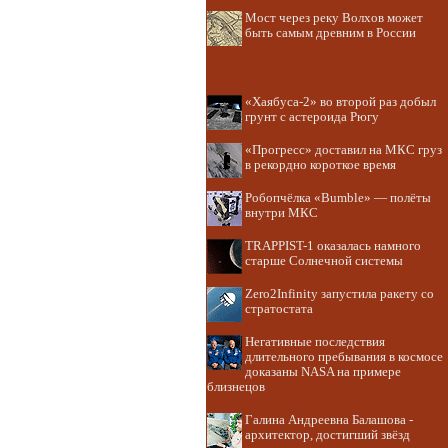
Мост через реку Волхов может
быть самым древним в России
«Хаябуса-2» во второй раз добыл
грунт с астероида Рюгу
«Прогресс» доставил на МКС груз
в рекордно короткое время
Робопчёлка «Bumble» — полёты
внутри МКС
TRAPPIST-1 оказалась намного
старше Солнечной системы
Zero2Infinity запустила ракету со
стратостата
Негативные последствия
длительного пребывания в космосе
доказаны NASA на примере
близнецов
Галина Андреевна Балашова -
архитектор, достигший звёзд