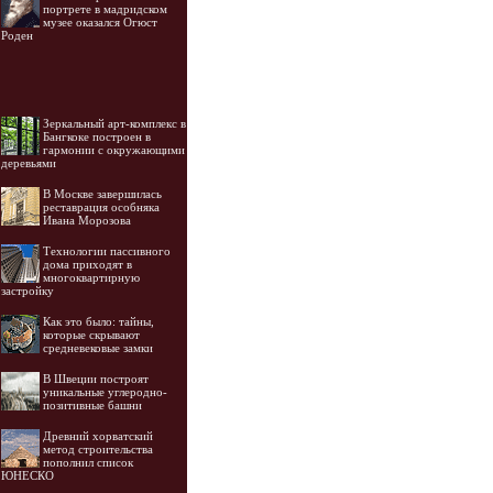
портрете в мадридском
музее оказался Огюст
Роден
Зеркальный арт-комплекс в
Бангкоке построен в
гармонии с окружающими
деревьями
В Москве завершилась
реставрация особняка
Ивана Морозова
Технологии пассивного
дома приходят в
многоквартирную
застройку
Как это было: тайны,
которые скрывают
средневековые замки
В Швеции построят
уникальные углеродно-
позитивные башни
Древний хорватский
метод строительства
пополнил список
ЮНЕСКО