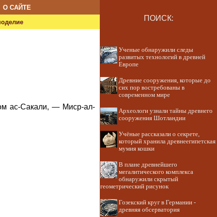
О САЙТЕ
ПОИСК:
ноделие
Ученые обнаружили следы
развитых технологий в древней
Европе
Древние сооружения, которые до
сих пор востребованы в
современном мире
м ас-Сакали, — Миср-ал-
Археологи узнали тайны древнего
сооружения Шотландии
Учёные рассказали о секрете,
который хранила древнеегипетская
мумия кошки
В плане древнейшего
мегалитического комплекса
обнаружили скрытый
геометрический рисунок
Гозекский круг в Германии -
древняя обсерватория