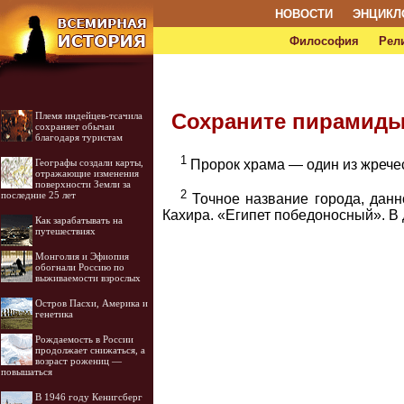
НОВОСТИ
ЭНЦИКЛ
Философия
Рел
Сохраните пирамиды
Племя индейцев-тсачила
сохраняет обычаи
благодаря туристам
1
Географы создали карты,
Пророк храма — один из жречес
отражающие изменения
поверхности Земли за
2
последние 25 лет
Точное название города, данн
Кахира. «Египет победоносный». В 
Как зарабатывать на
путешествиях
Монголия и Эфиопия
обогнали Россию по
выживаемости взрослых
Остров Пасхи, Америка и
генетика
Рождаемость в России
продолжает снижаться, а
возраст рожениц —
повышаться
В 1946 году Кенигсберг