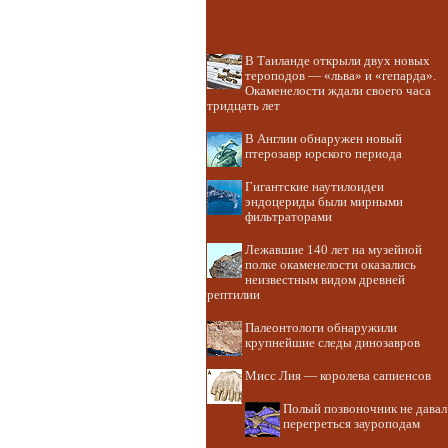
В Таиланде открыли двух новых
тероподов — «льва» и «гепарда».
Окаменелости ждали своего часа
тридцать лет
В Англии обнаружен новый
птерозавр юрского периода
Гигантские наутилоидеи
эндоцериды были мирными
фильтраторами
Лежавшие 140 лет на музейной
полке окаменелости оказались
неизвестным видом древней
рептилии
Палеонтологи обнаружили
крупнейшие следы динозавров
Мисс Лия — королева сапиенсов
Полый позвоночник не давал
перегреться зауроподам