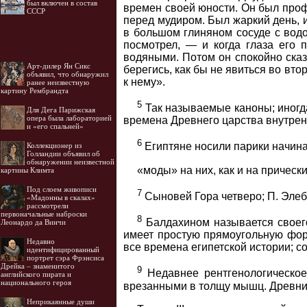
был включен в состав
времен своей юности. Он был проф
СССР
перед мудиром. Был жаркий день, и
в большом глиняном сосуде с водо
посмотрел, — и когда глаза его 
водяными. Потом он спокойно сказ
Арт-дилер Ян Сикс
берегись, как бы не явиться во вто
объявил, что обнаружил
к нему».
ранее неизвестную
картину Рембрандта
5
Так называемые каноны; иногда
Для Дега Парижская
опера была лабораторией
времена Древнего царства внутрен
и «его спальней»
6
Египтяне носили парики начиная 
Коллекционер из
Голландии объявил об
обнаружении неизвестной
«моды» на них, как и на прическ
картины Климта
Под слоем живописи
7
Сыновей Гора четверо; П. Элеб
«Мадонны в скалах»
рассмотрели
первоначальные наброски
8
Балдахином называется своего
Леонардо да Винчи
имеет простую прямоугольную фор
Недавно
все времена египетской истории; с
идентифицированный
портрет сэра Фрэнсиса
Дрейка – знаменитого
9
Недавнее рентгенологическое
английского пирата и
национального героя
врезанными в толщу мышц. Древние
Неприкаянные души