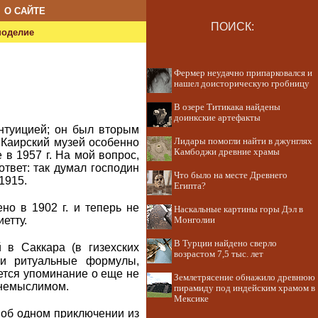
О САЙТЕ
ПОИСК:
ноделие
Фермер неудачно припарковался и
нашел доисторическую гробницу
В озере Титикака найдены
доинкские артефакты
нтуицией; он был вторым
Лидары помогли найти в джунглях
 «Каирский музей особенно
Камбоджи древние храмы
 в 1957 г. На мой вопрос,
ответ: так думал господин
Что было на месте Древнего
1915.
Египта?
но в 1902 г. и теперь не
Наскальные картины горы Дэл в
етту.
Монголии
В Турции найдено сверло
в Саккара (в гизехских
возрастом 7,5 тыс. лет
 и ритуальные формулы,
еется упоминание о еще не
Землетрясение обнажило древнюю
 немыслимом.
пирамиду под индейским храмом в
Мексике
 об одном приключении из