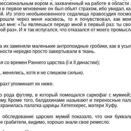
ессиональным вором и, захваченный на работе в области 
 в первое мгновение он был объят страхом, ибо увидал, к
й. Из этого необыкновенного седалища правосудия посмот
прошли через меня насквозь, то я почувствовал, как мо
ал мне: «Ты являешься передо мной в первый раз: ты своб
рой раз». И я так испугался, что отказался от моего промыс
 их заменяли маленькие антропоидные гробики, как в усы
ности нередко просто завертывали в ткань.
со времен Раннего царства (I и II династии);
и, менялись, хотя и не слишком сильно.
рахт упоминает их ниже.
 рода футляр, в который помещался саркофаг с мумией;
му. Кроме того, балдахинами называют и переносные пал
охранилась палатка царицы Хетепхерес, матери Хуфу.
 обследование царских мумий показало, что они буквал
 грабители, видимо, хорошо знали свое ремесло.