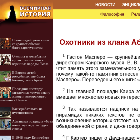
НОВОСТИ
ЭНЦИКЛ
Философия
Рел
Охотники из клана А
Племя индейцев-тсачила
сохраняет обычаи
благодаря туристам
1
Оленина и коктейль из
Гастон Масперо — крупнейший
крови: чем питаются
директором Каирского музея. В. В.
коренные народы Ямала
чтит память этого замечательного 
В Европе детей
почему такой-то памятник отнесен 
рождённых вне брака
Масперо». Переведены его книги: «Д
больше, чем в браке
Последние из тхару:
2
На главной площади Каира эт-
загадочные татуировки у
женщин вымирающего
вмещает множество новых интерес
племени в Непале
3
Так называются надписи на 
Как зарабатывать на
путешествиях
пирамидах никаких текстов не 
возникновение которых отстоит на 
Афганская традиция «бача
пош»: пусть дочь будет
объединенной стране, и даже гово
сыном
4
Г Картер пишет о Дауд-паше: 
В 1946 году Кенигсберг