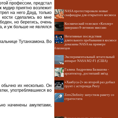
этой профессии, предстал
ак мудир приятно возлежит
NASA протестировало новые
рел на него Дауд, только
скафандры для открытого космоса
и кости сделались во мне
оден, но берегись, очень
Космический телескоп «Кеплер»
ла, и уж больше не являлся
завершил 9-летнюю миссию
Негативные последствия
длительного пребывания в космосе
пальнице Тутанхамона. Во
доказаны NASA на примере
близнецов
Экспериментальный летательный
аппарат NASA M2-F1 (США)
Галина Андреевна Балашова -
архитектор, достигший звёзд
«Хаябуса-2» во второй раз добыл
 обычно их несколько. Он
грунт с астероида Рюгу
атки, употреблявшиеся во
Zero2Infinity запустила ракету со
стратостата
ьно начинены амулетами,