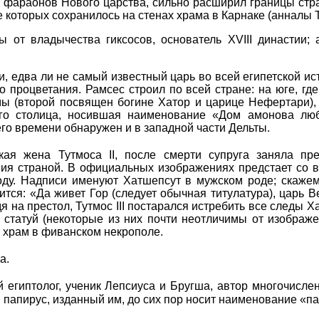
их фараонов Нового царства, сильно расширил границы ст
которых сохранилось на стенах храма в Карнаке (анналы Ту
 от владычества гиксосов, основатель XVIII династии;
и, едва ли не самый известный царь во всей египетской ис
о процветания. Рамсес строил по всей стране: на юге, гд
(второй посвящен богине Хатор и царице Нефертари), в
 его столица, носившая наименование «Дом амонова лю
го времени обнаружен и в западной части Дельты.
 жена Тутмоса II, после смерти супруга заняла прес
ия страной. В официальных изображениях предстает со в
оду. Надписи именуют Хатшепсут в мужском роде; скажем
ится: «Да живет Гор (следует обычная титулатура), царь 
 на престол, Тутмос III постарался истребить все следы Ха
 статуй (некоторые из них почти неотличимы от изображен
 храм в фиванском некрополе.
а.
 египтолог, ученик Лепсиуса и Бругша, автор многочисле
папирус, изданный им, до сих пор носит наименование «п