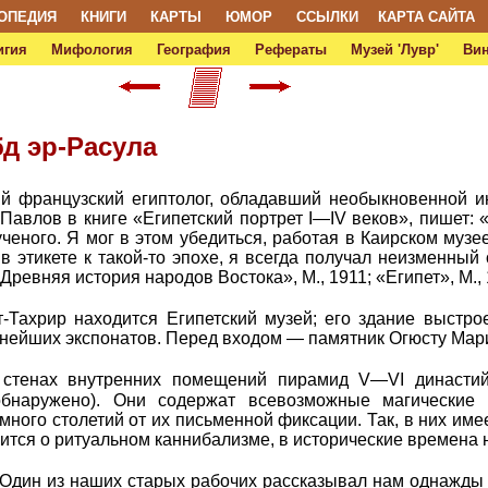
ОПЕДИЯ
КНИГИ
КАРТЫ
ЮМОР
ССЫЛКИ
КАРТА САЙТА
игия
Мифология
География
Рефераты
Музей 'Лувр'
Ви
бд эр-Расула
 французский египтолог, обладавший необыкновенной и
 Павлов в книге «Египетский портрет I—IV веков», пишет:
ученого. Я мог в этом убедиться, работая в Каирском музее
в этикете к такой-то эпохе, я всегда получал неизменный 
ревняя история народов Востока», М., 1911; «Египет», М., 
Тахрир находится Египетский музей; его здание выстрое
нейших экспонатов. Перед входом — памятник Огюсту Мари
стенах внутренних помещений пирамид V—VI династий 
обнаружено). Они содержат всевозможные магические
много столетий от их письменной фиксации. Так, в них им
рится о ритуальном каннибализме, в исторические времена
«Один из наших старых рабочих рассказывал нам однажды