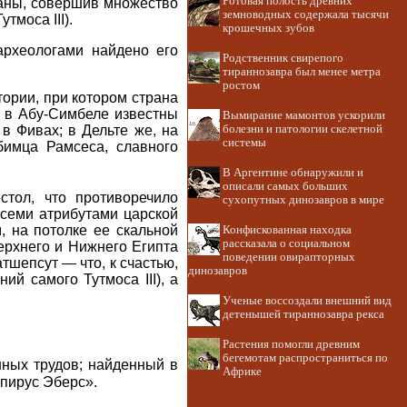
Ротовая полость древних
раны, совершив множество
земноводных содержала тысячи
тмоса III).
крошечных зубов
 археологами найдено его
Родственник свирепого
тираннозавра был менее метра
ростом
тории, при котором страна
е в Абу-Симбеле известны
Вымирание мамонтов ускорили
 Фивах; в Дельте же, на
болезни и патологии скелетной
системы
бимца Рамсеса, славного
В Аргентине обнаружили и
описали самых больших
тол, что противоречило
сухопутных динозавров в мире
семи атрибутами царской
, на потолке ее скальной
Конфискованная находка
рассказала о социальном
Верхнего и Нижнего Египта
поведении овирапторных
тшепсут — что, к счастью,
динозавров
ий самого Тутмоса III), а
Ученые воссоздали внешний вид
детенышей тираннозавра рекса
Растения помогли древним
бегемотам распространиться по
нных трудов; найденный в
Африке
апирус Эберс».