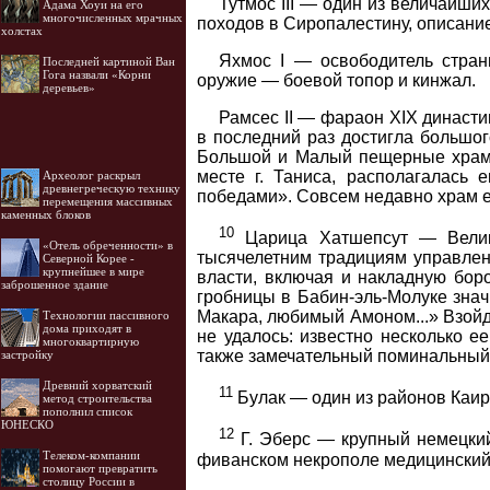
Тутмос III — один из величайш
Адама Хоуи на его
многочисленных мрачных
походов в Сиропалестину, описание 
холстах
Яхмос I — освободитель страны
Последней картиной Ван
Гога назвали «Корни
оружие — боевой топор и кинжал.
деревьев»
Рамсес II — фараон XIX династи
в последний раз достигла большог
Большой и Малый пещерные храмы 
месте г. Таниса, располагалась
Археолог раскрыл
древнегреческую технику
победами». Совсем недавно храм е
перемещения массивных
каменных блоков
10
Царица Хатшепсут — Великая
«Отель обреченности» в
тысячелетним традициям управлен
Северной Корее -
крупнейшее в мире
власти, включая и накладную бор
заброшенное здание
гробницы в Бабин-эль-Молуке знач
Макара, любимый Амоном...» Взойдя
Технологии пассивного
дома приходят в
не удалось: известно несколько ее
многоквартирную
также замечательный поминальный
застройку
Древний хорватский
11
Булак — один из районов Каир
метод строительства
пополнил список
ЮНЕСКО
12
Г. Эберс — крупный немецкий
Телеком-компании
фиванском некрополе медицинский 
помогают превратить
столицу России в