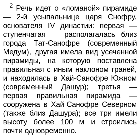
2
Речь идет о «ломаной» пирамиде
— 2-й усыпальнице царя Снофру,
основателя IV династии: первая —
ступенчатая — располагалась близ
города Тат-Санофре (современный
Медум), другая имела вид усеченной
пирамиды, на которую поставлена
правильная с иным наклоном граней,
и находилась в Хай-Санофре Южном
(современный Дашур); третья —
первая правильная пирамида —
сооружена в Хай-Санофре Северном
(также близ Дашура); все три имели
высоту более 100 м и строились
почти одновременно.