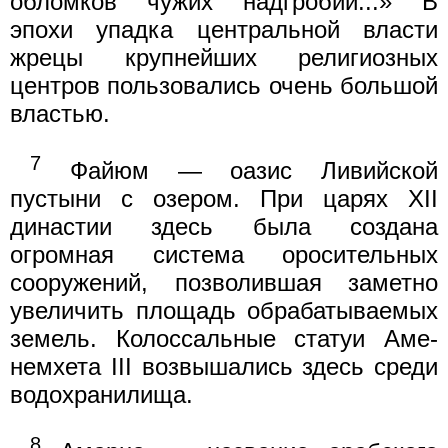
обломков чужих надгробий...» В
эпохи упадка центральной власти
жрецы крупнейших религиозных
центров пользовались очень большой
властью.
7
Файюм — оазис Ливийской
пустыни с озером. При царях XII
династии здесь была создана
огромная система оросительных
сооружений, позволившая заметно
увеличить площадь обрабатываемых
земель. Колоссальные статуи Аме-
немхета III возвышались здесь среди
водохранилища.
8