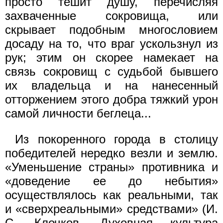
просто тешит душу, перечисляя
захваченные сокровища, или
скрывает подобным многословием
досаду на то, что враг ускользнул из
рук; этим он скорее намекает на
связь сокровищ с судьбой бывшего
их владельца и на нанесенный
отторжением этого добра тяжкий урон
самой личности беглеца...
Из покоренного города в столицу
победителей нередко везли и землю.
«Уменьшение страны» противника и
«доведение ее до небытия»
осуществлялось как реальными, так
и «сверхреальными» средствами» (И.
С. Клочков. Духовная культура