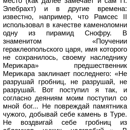
место (как далее замечает и сам П.
Элебрахт) и в другие времена:
известно, например, что Рамсес II
использовал в качестве каменоломни
одну из пирамид Снофру. В
знаменитом «Поучении
гераклеопольского царя, имя которого
не сохранилось, своему наследнику
Мерикара» предшественник
Мерикара заклинает последнего: «Не
разрушай гробниц, не разрушай, не
разрушай. Вот поступил я так, и
согласно деяниям моим поступил со
мной бог... Не повреждай памятника
чужого, добывай себе камень в Туре.
Не воздвигай себе гробниц из