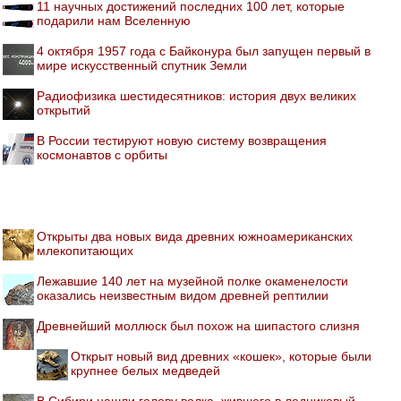
11 научных достижений последних 100 лет, которые
подарили нам Вселенную
4 октября 1957 года с Байконура был запущен первый в
мире искусственный спутник Земли
Радиофизика шестидесятников: история двух великих
открытий
В России тестируют новую систему возвращения
космонавтов с орбиты
Открыты два новых вида древних южноамериканских
млекопитающих
Лежавшие 140 лет на музейной полке окаменелости
оказались неизвестным видом древней рептилии
Древнейший моллюск был похож на шипастого слизня
Открыт новый вид древних «кошек», которые были
крупнее белых медведей
В Сибири нашли голову волка, жившего в ледниковый