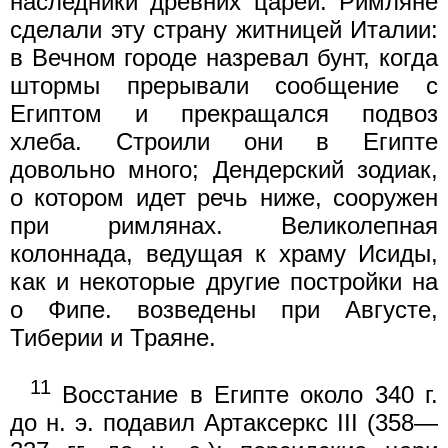
наследники древних царей. Римляне
сделали эту страну житницей Италии:
в Вечном городе назревал бунт, когда
штормы прерывали сообщение с
Египтом и прекращался подвоз
хлеба. Строили они в Египте
довольно много; Дендерский зодиак,
о котором идет речь ниже, сооружен
при римлянах. Великолепная
колоннада, ведущая к храму Исиды,
как и некоторые другие постройки на
о Фипе. возведены при Августе,
Тиберии и Траяне.
11
Восстание в Египте около 340 г.
до н. э. подавил Артаксеркс III (358—