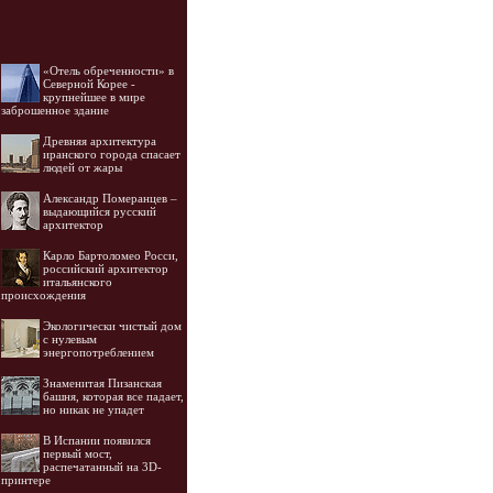
«Отель обреченности» в
Северной Корее -
крупнейшее в мире
заброшенное здание
Древняя архитектура
иранского города спасает
людей от жары
Александр Померанцев –
выдающийся русский
архитектор
Карло Бартоломео Росси,
российский архитектор
итальянского
происхождения
Экологически чистый дом
с нулевым
энергопотреблением
Знаменитая Пизанская
башня, которая все падает,
но никак не упадет
В Испании появился
первый мост,
распечатанный на 3D-
принтере