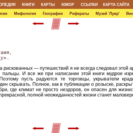
ОПЕДИЯ
КНИГИ
КАРТЫ
ЮМОР
ССЫЛКИ
КАРТА САЙТА
игия
Мифология
География
Рефераты
Музей 'Лувр'
Ви
амя,

 рискованных — путешествий я не всегда следовал этой ар
и пальцы. И все же при написании этой книги мудрое из
Поэтому пусть радуются те торговцы, укрыватели крад
ен скрывать. Полное, как в публикации о розыске, раскры
бри, где климат не просто нездоров, он опасен для жизни
й прекрасной, полной неожиданностей жизни станет малове