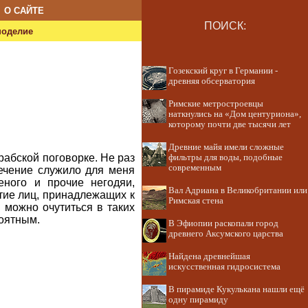
О САЙТЕ
ПОИСК:
ноделие
Гозекский круг в Германии -
древняя обсерватория
Римские метростроевцы
наткнулись на «Дом центуриона»,
которому почти две тысячи лет
Древние майя имели сложные
абской поговорке. Не раз
фильтры для воды, подобные
современным
речение служило для меня
еного и прочие негодяи,
Вал Адриана в Великобритании или
тие лиц, принадлежащих к
Римская стена
: можно очутиться в таких
роятным.
В Эфиопии раскопали город
древнего Аксумского царства
Найдена древнейшая
искусственная гидросистема
В пирамиде Кукулькана нашли ещё
одну пирамиду