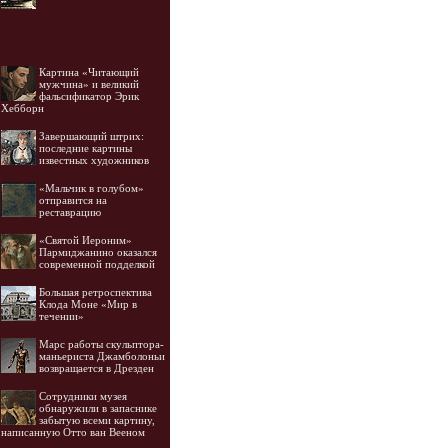
Картина «Читающий
мужчина» и великий
фальсификатор Эрик
Хебборн
Завершающий штрих:
последние картины
известных художников
«Мальчик в голубом»
отправится на
реставрацию
«Святой Иероним»
Пармиджанино оказался
современной подделкой
Большая ретроспектива
Клода Моне «Мир в
течении»
Марс работы скульптора-
маньериста Джамболоньи
возвращается в Дрезден
Cотрудники музея
обнаружили в запаснике
забытую всеми картину,
написанную Отто ван Вееном