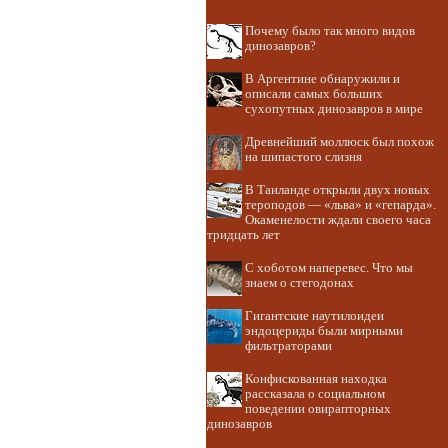
Почему было так много видов
динозавров?
В Аргентине обнаружили и
описали самых больших
сухопутных динозавров в мире
Древнейший моллюск был похож
на шипастого слизня
В Таиланде открыли двух новых
тероподов — «льва» и «гепарда».
Окаменелости ждали своего часа
тридцать лет
С хоботом наперевес. Что мы
знаем о стегодонах
Гигантские наутилоидеи
эндоцериды были мирными
фильтраторами
Конфискованная находка
рассказала о социальном
поведении овирапторных
динозавров