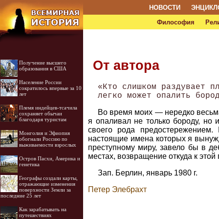
НОВОСТИ
ЭНЦИКЛ
Философия
Рел
От автора
Получение высшего
образования в США
Население России
  «Кто слишком раздувает пл
сократилось впервые за 10
лет
Племя индейцев-тсачила
Во время моих — нередко весьма
сохраняет обычаи
благодаря туристам
я опаливал не только бороду, но 
своего рода предостережением. 
Монголия и Эфиопия
настоящие имена которых я вынужд
обогнали Россию по
выживаемости взрослых
преступному миру, завело бы в де
местах, возвращение откуда к это
Остров Пасхи, Америка и
генетика
Зап. Берлин, январь 1980 г.
Географы создали карты,
отражающие изменения
Петер Элебрахт
поверхности Земли за
последние 25 лет
Как зарабатывать на
путешествиях