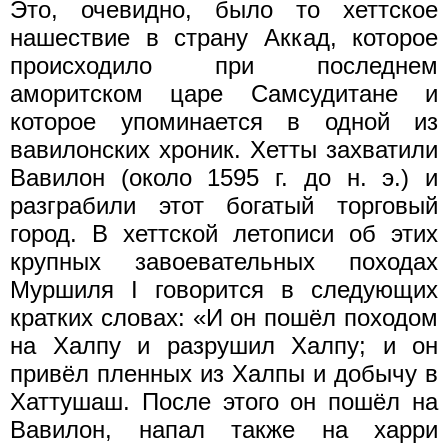
Это, очевидно, было то хеттское
нашествие в страну Аккад, которое
происходило при последнем
аморитском царе Самсудитане и
которое упоминается в одной из
вавилонских хроник. Хетты захватили
Вавилон (около 1595 г. до н. э.) и
разграбили этот богатый торговый
город. В хеттской летописи об этих
крупных завоевательных походах
Муршиля I говорится в следующих
кратких словах: «И он пошёл походом
на Халпу и разрушил Халпу; и он
привёл пленных из Халпы и добычу в
Хаттушаш. После этого он пошёл на
Вавилон, напал также на харри