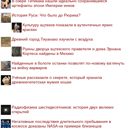
В озере Титикака нашли идеально сохранившиеся
артефакты эпохи Империи инков
История Руси: Что было до Рюрика?
Культуру ацтеков показали в аутентичных ярких
красках
Древний город Тиуанако изучили с воздуха
Руины дворца ацтекского правителя и дома Эрнана
Кортеса найдены в Мехико
Найденные в болоте останки позволят по-новому взглянуть
на войну варваров
Учёные рассказали о секрете, который хранила
древнеегипетская мумия кошки
Радиофизика шестидесятников: история двух великих
открытий
Негативные последствия длительного пребывания в
космосе доказаны NASA на примере близнецов