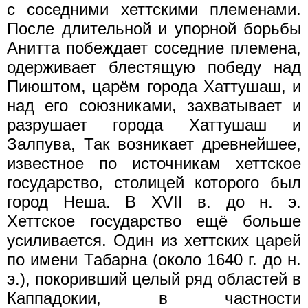
с соседними хеттскими племенами.
После длительной и упорной борьбы
Анитта побеждает соседние племена,
одерживает блестящую победу над
Пиюштом, царём города Хаттушаш, и
над его союзниками, захватывает и
разрушает города Хаттушаш и
Залпува, Так возникает древнейшее,
известное по источникам хеттское
государство, столицей которого был
город Неша. В XVII в. до н. э.
Хеттское государство ещё больше
усиливается. Один из хеттских царей
по имени Табарна (около 1640 г. до н.
э.), покоривший целый ряд областей в
Каппадокии, в частности