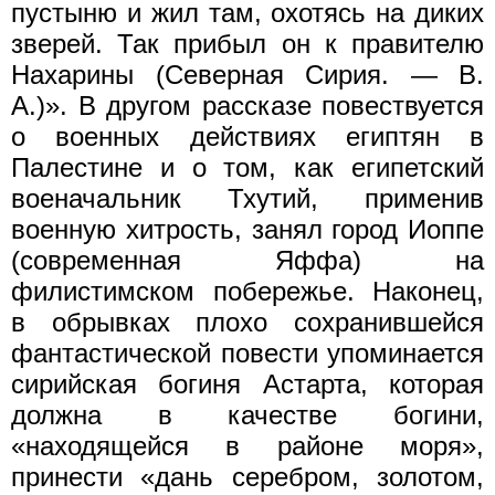
пустыню и жил там, охотясь на диких
зверей. Так прибыл он к правителю
Нахарины (Северная Сирия. — В.
А.)». В другом рассказе повествуется
о военных действиях египтян в
Палестине и о том, как египетский
военачальник Тхутий, применив
военную хитрость, занял город Иоппе
(современная Яффа) на
филистимском побережье. Наконец,
в обрывках плохо сохранившейся
фантастической повести упоминается
сирийская богиня Астарта, которая
должна в качестве богини,
«находящейся в районе моря»,
принести «дань серебром, золотом,