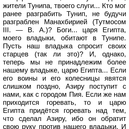
жители Тунипа, твоего слуги... Кто мог
ранее разграбить Тунип, не будучи
разграблен Манахбирией (Тутмосом
III. — В. А.)? Боги... царя Египта,
моего владыки, обитают в Тунипе.
Пусть наш владыка спросит своих
старцев (так ли это)? И, однако,
теперь мы не принадлежим более
нашему владыке, царю Египта... Если
его воины и его колесницы явятся
слишком поздно, Азиру поступит с
нами, как с городом Пия. Если же нам
приходится горевать, то и царю
Египта придётся горевать над тем,
что сделал Азиру, ибо он обратит
свою руку против нашего владыки. И