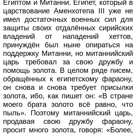
Египтом и Митанни. Египет, который в
царствование Аменхотепа III уже не
имел достаточных военных сил для
защиты своих отдалённых сирийских
владений от нападений хеттов,
принуждён был ныне опираться на
поддержку Митанни, но митаннийский
царь требовал за свою дружбу и
помощь золота. В целом ряде писем,
обращённых к египетскому фараону,
он снова и снова требует присылки
золота, ибо, как пишет он: «В стране
моего брата золото всё равно, что
пыль». Поэтому митаннийский царь,
продавая свою дружбу фараону,
просит много золота, говоря: «Более,