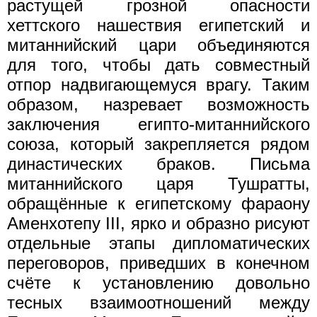
растущей грозной опасности
хеттского нашествия египетский и
митаннийский цари объединяются
для того, чтобы дать совместный
отпор надвигающемуся врагу. Таким
образом, назревает возможность
заключения египто-митаннийского
союза, который закрепляется рядом
династических браков. Письма
митаннийского царя Тушратты,
обращённые к египетскому фараону
Аменхотепу III, ярко и образно рисуют
отдельные этапы дипломатических
переговоров, приведших в конечном
счёте к установлению довольно
тесных взаимоотношений между