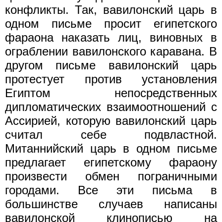
конфликты. Так, вавилонский царь в
одном письме просит египетского
фараона наказать лиц, виновных в
ограблении вавилонского каравана. В
другом письме вавилонский царь
протестует против установления
Египтом непосредственных
дипломатических взаимоотношений с
Ассирией, которую вавилонский царь
считал себе подвластной.
Митаннийский царь в одном письме
предлагает египетскому фараону
произвести обмен пограничными
городами. Все эти письма в
большинстве случаев написаны
вавилонской клинописью на