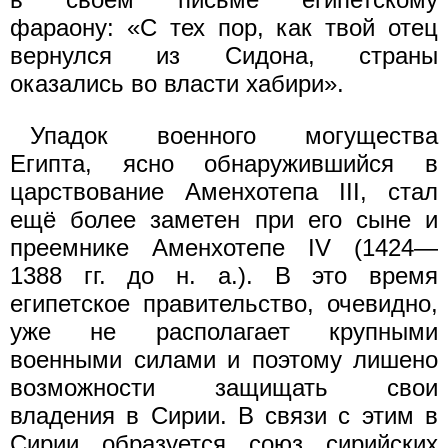
фараону: «С тех пор, как твой отец
вернулся из Сидона, страны
оказались во власти хабири».
Упадок военного могущества
Египта, ясно обнаружившийся в
царствование Аменхотепа III, стал
ещё более заметен при его сыне и
преемнике Аменхотепе IV (1424—
1388 гг. до н. а.). В это время
египетское правительство, очевидно,
уже не располагает крупными
военными силами и поэтому лишено
возможности защищать свои
владения в Сирии. В связи с этим в
Сирии образуется союз сирийских