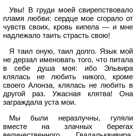
Увы! В груди моей свирепствовало
пламя любви: сердце мое сгорало от
чувств своих, кровь кипела — и мне
надлежало таить страсть свою!
Я таил оную, таил долго. Язык мой
не дерзал именовать того, что питала
в себе душа моя: ибо Эльвира
клялась не любить никого, кроме
своего Алонза, клялась не любить в
другой раз. Ужасная клятва! Она
заграждала уста мои.
Мы были неразлучны, гуляли
вместе на злачных берегах
величественного Гвадальквивира,