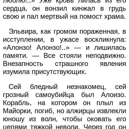
люблю!..» Уже кровь лилась из его
сердца, он вонзил кинжал в грудь
свою и пал мертвый на помост храма.
Эльвира, как громом пораженная, в
исступлении, в ужасе воскликнула:
«Алонзо! Алонзо!..» — и лишилась
памяти. — Все стояли неподвижно.
Внезапность страшного явления
изумила присутствующих.
Сей бледный незнакомец, сей
грозный самоубийца был Алоизо.
Корабль, на котором он плыл из
Майорки, погиб, но алжирцы извлекли
юношу из волн, чтобы оковать его
цепями тяжкой неволи. Через год он