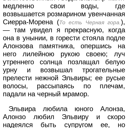
медленно свои воды, где
возвышается розмарином увенчанная
Сиерра-Морена (
),
То есть Черная гора.
— там увидел я прекрасную, когда
она в унынии, в горести стояла подле
Алонзова памятника, опершись на
него лилейною рукою своею; луч
утреннего солнца позлащал белую
урну и возвышал трогательные
прелести нежной Эльвиры; ее русые
волосы, рассыпаясь по плечам,
падали на черный мрамор.
Эльвира любила юного Алонза,
Алонзо любил Эльвиру и скоро
надеялся быть супругом ее, но