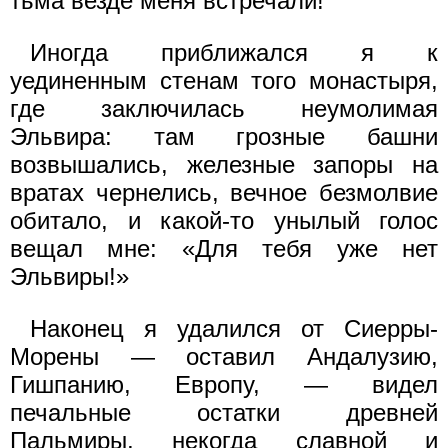
тьма везде меня встречали!
Иногда приближался я к
уединенным стенам того монастыря,
где заключилась неумолимая
Эльвира: там грозные башни
возвышались, железные запоры на
вратах чернелись, вечное безмолвие
обитало, и какой-то унылый голос
вещал мне: «Для тебя уже нет
Эльвиры!»
Наконец я удалился от Сиерры-
Морены — оставил Андалузию,
Гишпанию, Европу, — видел
печальные остатки древней
Пальмиры, некогда славной и