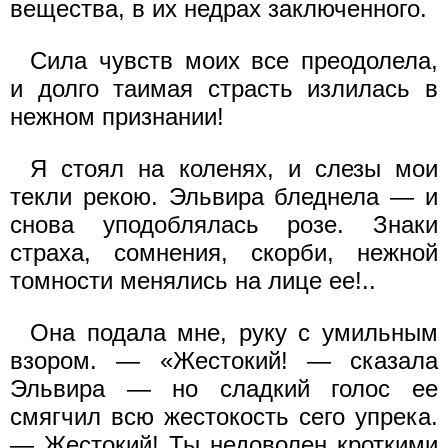
вещества, в их недрах заключенного.
Сила чувств моих все преодолела,
и долго таимая страсть излилась в
нежном признании!
Я стоял на коленях, и слезы мои
текли рекою. Эльвира бледнела — и
снова уподоблялась розе. Знаки
страха, сомнения, скорби, нежной
томности менялись на лице ее!..
Она подала мне, руку с умильным
взором. — «Жестокий! — сказала
Эльвира — но сладкий голос ее
смягчил всю жестокость сего упрека.
— Жестокий! Ты недоволен кроткими