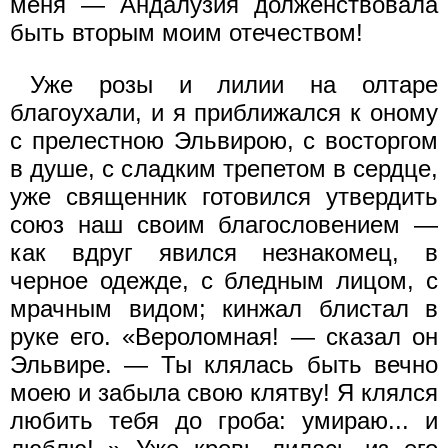
меня — Андалузия долженствовала
быть вторым моим отечеством!
Уже розы и лилии на олтаре
благоухали, и я приближался к оному
с прелестною Эльвирою, с восторгом
в душе, с сладким трепетом в сердце,
уже священник готовился утвердить
союз наш своим благословением —
как вдруг явился незнакомец, в
черное одежде, с бледным лицом, с
мрачным видом; кинжал блистал в
руке его. «Вероломная! — сказал он
Эльвире. — Ты клялась быть вечно
моею и забыла свою клятву! Я клялся
любить тебя до гроба: умираю... и