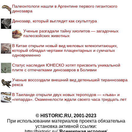
Палеонтологи нашли в Аргентине первого гигантского
динозавра
Динозавр, который выглядит как скульптура
Ученые разгадали тайну хиолитов — загадочных
палеозойских животных
В Китае открыли новый вид меловых млекопитающих,
который обладал чертами плацентарных и сумчатых
одновременно
Статус наследия ЮНЕСКО хотят присвоить уникальной
плите с отпечатками динозавров в Боливии
Ученые воссоздали внешний вид детенышей тираннозавра
рекса
В Таиланде открыли двух новых тероподов — «льва» и
«гепарда». Окаменелости ждали своего часа тридцать лет
© HISTORIC.RU, 2001-2023
При использовании материалов проекта обязательна
установка активной ссылки:
http://historic.ru/ '
Всемирная история
'