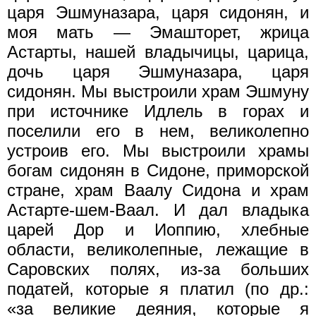
царя Эшмуназара, царя сидонян, и
моя мать — Эмашторет, жрица
Астарты, нашей владычицы, царица,
дочь царя Эшмуназара, царя
сидонян. Мы выстроили храм Эшмуну
при источнике Идлель в горах и
поселили его в нем, великолепно
устроив его. Мы выстроили храмы
богам сидонян в Сидоне, приморской
стране, храм Ваалу Сидона и храм
Астарте-шем-Ваал. И дал владыка
царей Дор и Иоппию, хлебные
области, великолепные, лежащие в
Саровских полях, из-за больших
податей, которые я платил (по др.:
«за великие деяния, которые я