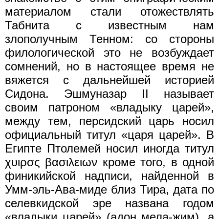
материалом стали отожествлять
Табнита с известным нам
злополучным Тенном: со стороны
филологической это не возбуждает
сомнений, но в настоящее время не
вяжется с дальнейшей историей
Сидона. Эшмуназар II называет
своим патроном «владыку царей»,
между тем, персидский царь носил
официальный титул «царя царей». В
Египте Птолемей носил иногда титул
χυιρσς βασιλειων кроме того, в одной
финикийской надписи, найденной в
Умм-эль-Ава-миде близ Тира, дата по
селевкидской эре названа годом
«владыки царей» (адон мела-жим), а