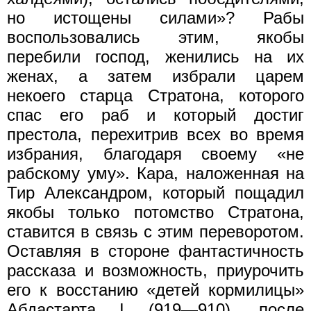
но истощены силами»? Рабы
воспользовались этим, якобы
перебили господ, женились на их
женах, а затем избрали царем
некоего старца Стратона, которого
спас его раб и который достиг
престола, перехитрив всех во время
избрания, благодаря своему «не
рабскому уму». Кара, наложенная на
Тир Александром, который пощадил
якобы только потомство Стратона,
ставится в связь с этим переворотом.
Оставляя в стороне фантастичность
рассказа и возможность, приурочить
его к восстанию «детей кормилицы»
Абдастарта I (919—910), после