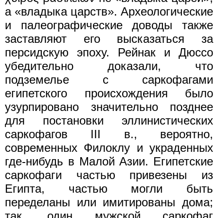
а «владыка царств». Археологические
и палеографические доводы также
заставляют его высказаться за
персидскую эпоху. Рейнак и Дюссо
убедительно доказали, что
подземелье с саркофагами
египетского происхождения было
узурпировано значительно позднее
для постановки эллинистических
саркофагов III в., вероятно,
современных Филоклу и украденных
где-нибудь в Малой Азии. Египетские
саркофаги частью привезены из
Египта, частью могли быть
переделаны или имитированы дома;
так, один мужской саркофаг