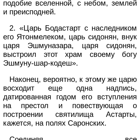
подобие вселенной, с небом, землей
и преисподней.
2. «Царь Бодастарт с наследником
его Ятонмелеком, царь сидонян, внук
царя Эшмуназара, царя сидонян,
выстроил этот храм своему богу
Эшмуну-шар-кодеш».
Наконец, вероятно, к этому же царю
восходит еще одна надпись,
датированная годом его вступления
на престол и повествующая о
построении святилища Астарты,
кажется, на полях Саронских.
Соединяя все