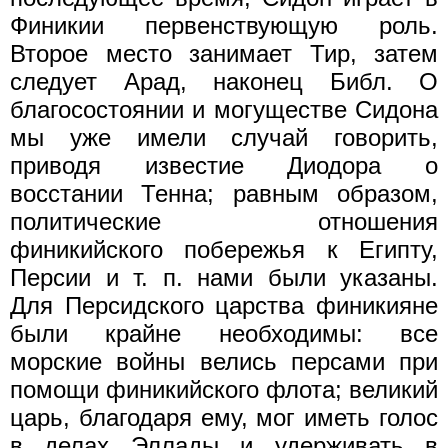
Финикии первенствующую роль.
Второе место занимает Тир, затем
следует Арад, наконец Библ. О
благосостоянии и могуществе Сидона
мы уже имели случай говорить,
приводя известие Диодора о
восстании Тенна; равным образом,
политические отношения
финикийского побережья к Египту,
Персии и т. п. нами были указаны.
Для Персидского царства финикияне
были крайне необходимы: все
морские войны велись персами при
помощи финикийского флота; великий
царь, благодаря ему, мог иметь голос
в делах Эллады и удерживать в