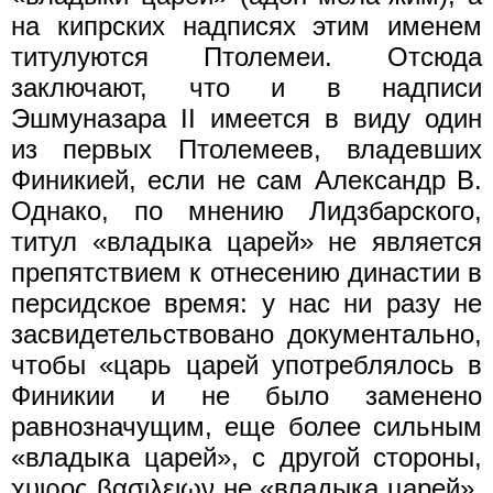
на кипрских надписях этим именем
титулуются Птолемеи. Отсюда
заключают, что и в надписи
Эшмуназара II имеется в виду один
из первых Птолемеев, владевших
Финикией, если не сам Александр В.
Однако, по мнению Лидзбарского,
титул «владыка царей» не является
препятствием к отнесению династии в
персидское время: у нас ни разу не
засвидетельствовано документально,
чтобы «царь царей употреблялось в
Финикии и не было заменено
равнозначущим, еще более сильным
«владыка царей», с другой стороны,
χυιρος βασιλειων не «владыка царей»,