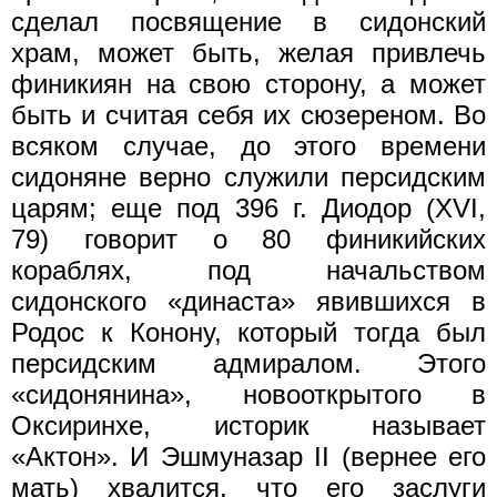
сделал посвящение в сидонский
храм, может быть, желая привлечь
финикиян на свою сторону, а может
быть и считая себя их сюзереном. Во
всяком случае, до этого времени
сидоняне верно служили персидским
царям; еще под 396 г. Диодор (XVI,
79) говорит о 80 финикийских
кораблях, под начальством
сидонского «династа» явившихся в
Родос к Конону, который тогда был
персидским адмиралом. Этого
«сидонянина», новооткрытого в
Оксиринхе, историк называет
«Актон». И Эшмуназар II (вернее его
мать) хвалится, что его заслуги