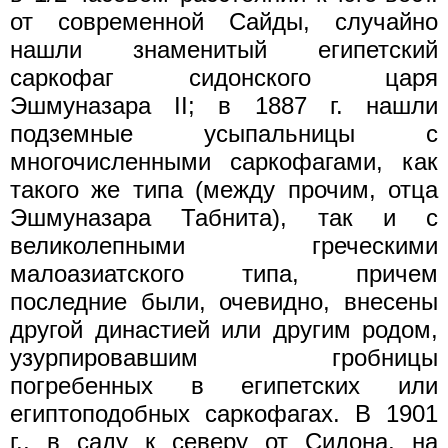
от современной Сайды, случайно
нашли знаменитый египетский
саркофаг сидонского царя
Эшмуназара II; в 1887 г. нашли
подземные усыпальницы с
многочисленными саркофагами, как
такого же типа (между прочим, отца
Эшмуназара Табнита), так и с
великолепными греческими
малоазиатского типа, причем
последние были, очевидно, внесены
другой династией или другим родом,
узурпировавшим гробницы
погребенных в египетских или
египтоподобных саркофагах. В 1901
г., в саду к северу от Сидона, на