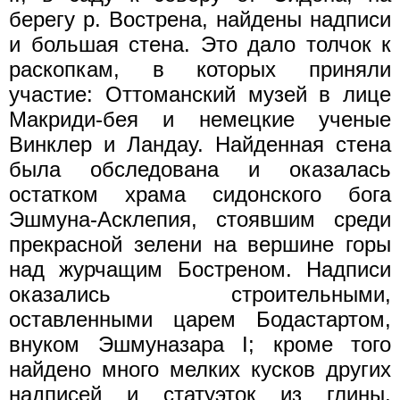
берегу р. Вострена, найдены надписи
и большая стена. Это дало толчок к
раскопкам, в которых приняли
участие: Оттоманский музей в лице
Макриди-бея и немецкие ученые
Винклер и Ландау. Найденная стена
была обследована и оказалась
остатком храма сидонского бога
Эшмуна-Асклепия, стоявшим среди
прекрасной зелени на вершине горы
над журчащим Бостреном. Надписи
оказались строительными,
оставленными царем Бодастартом,
внуком Эшмуназара I; кроме того
найдено много мелких кусков других
надписей и статуэток из глины,