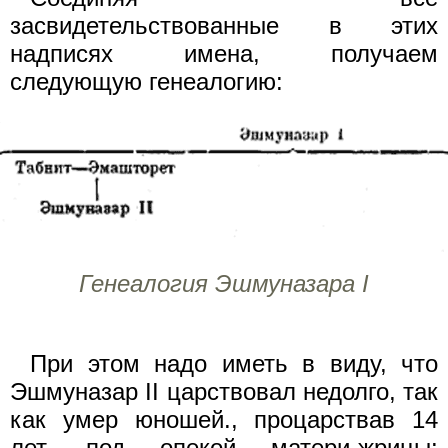
засвидетельствованные в этих
надписях имена, получаем
следующую генеалогию:
Генеалогия Эшмуназара I
При этом надо иметь в виду, что
Эшмуназар II царствовал недолго, так
как умер юношей., процарствав 14
лет, под опекой матери-жрицы: