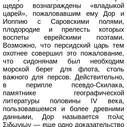
щедро вознаграждены «владыкой
царей», пожаловавшим ему Дор и
Иоппию с Саровскими полями,
плодородие и прелесть которых
воспеты еврейскими поэтами.
Возможно, что персидский царь тем
охотнее совершил это пожалование,
что сидонянам был необходим
морской берег для флота, столь
важного для персов. Действительно,
в перипле псевдо-Скилака,
памятнике географической
литературы половины IV века,
пользовавшемся и более древними
данными, Дор называется πολις
Σιδωνιων — еще одно доказательство