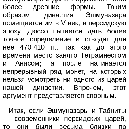
более древние формы. Таким
образом, династия Эшмуназара
помещается им в V век, в персидскую
эпоху. Дюссо пытается дать более
точное определение и отводит для
нее 470-410 гг., так как до этого
времени место занято Тетрамнестом
и Анисом; а после начинается
непрерывный ряд монет, на которых
нельзя усмотреть ни одного из царей
нашей династии. Впрочем, этот
аргумент представляется спорным.
Итак, если Эшмуназары и Табниты
— современники персидских царей,
то они были весьма близки по