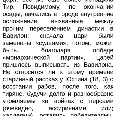
Тир. Повидимому, по окончании
осады, начались в городе внутренние
осложнения, вызванные между
прочим переселением династии в
Вавилон; сначала цари были
заменены «судьями», потом, может
быть, благодаря победе
«монархической партии», царей
пришлось выписывать из Вавилона.
Не относится ли к этому времени
старинный рассказ у Юстина (18, 3) о
восстании рабов, после того, как
тиряне, будучи долго и разнообразно
утомляемы «в войнах с персами
(очевидно, ассириянами или;
халдеями), остались победителями,