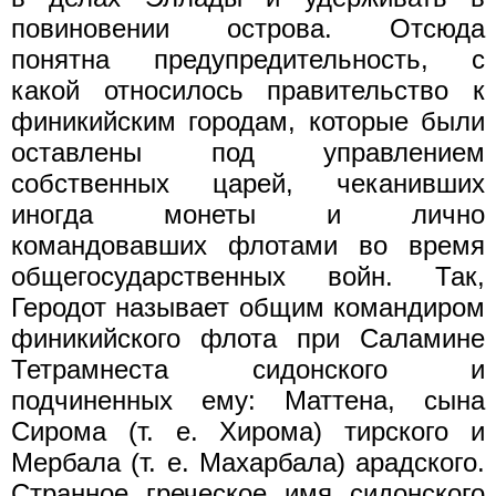
повиновении острова. Отсюда
понятна предупредительность, с
какой относилось правительство к
финикийским городам, которые были
оставлены под управлением
собственных царей, чеканивших
иногда монеты и лично
командовавших флотами во время
общегосударственных войн. Так,
Геродот называет общим командиром
финикийского флота при Саламине
Тетрамнеста сидонского и
подчиненных ему: Маттена, сына
Сирома (т. е. Хирома) тирского и
Мербала (т. е. Махарбала) арадского.
Странное греческое имя сидонского