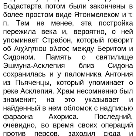
Бодастарта потом были закончены в
более простом виде Ятонмелеком и т.
п. Тем не менее, эта постройка
пережила века и, вероятно, о ней
упоминает Страбон, который говорит
об Αιχληπιου αλσος между Беритом и
Сидоном. Память о святилище
Эшмуна-Асклепия близ Сидона
сохранилась и у паломника Антония
из Пьяченцы, который упоминает о
реке Асклепия. Храм несомненно был
знаменит; на это указывает и
найденный в нем обломок с надписью
фараона Ахориса. Последний,
очевидно, во время своих операций
против персов, заходил сюда и