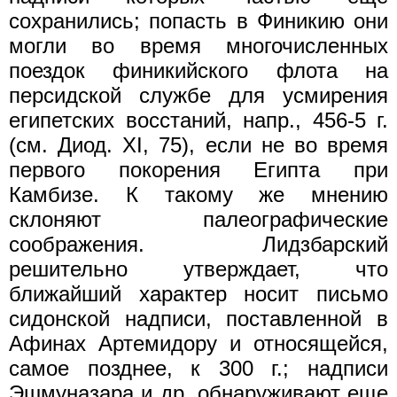
сохранились; попасть в Финикию они
могли во время многочисленных
поездок финикийского флота на
персидской службе для усмирения
египетских восстаний, напр., 456-5 г.
(см. Диод. XI, 75), если не во время
первого покорения Египта при
Камбизе. К такому же мнению
склоняют палеографические
соображения. Лидзбарский
решительно утверждает, что
ближайший характер носит письмо
сидонской надписи, поставленной в
Афинах Артемидору и относящейся,
самое позднее, к 300 г.; надписи
Эшмуназара и др. обнаруживают еще