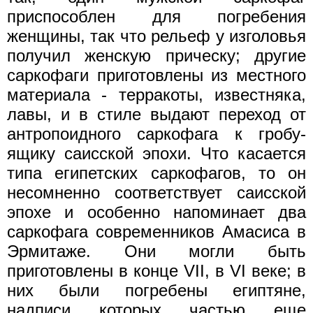
приспособлен для погребения
женщины, так что рельеф у изголовья
получил женскую прическу; другие
саркофаги приготовлены из местного
материала - терракоты, известняка,
лавы, и в стиле выдают переход от
антропоидного саркофага к гробу-
ящику саисской эпохи. Что касается
типа египетских саркофагов, то он
несомненно соответствует саисской
эпохе и особенно напоминает два
саркофага современников Амасиса в
Эрмитаже. Они могли быть
приготовлены в конце VII, в VI веке; в
них были погребены египтяне,
надписи которых частью еще