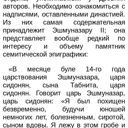
авторов. Необходимо ознакомиться с
надписями, оставленными династией.
Из них самая содержательная
принадлежит Эшмуназару II; она
представляет вообще редкий по
интересу и объему памятник
семитической эпиграфики:
«В месяце буле 14-го года
царствования Эшмуназара, царя
сидонян, сына Табнита, царя
сидонян. Говорит царь Эшмуназар,
царь сидонян: «Я был похищен
безвременно, будучи юношей
немногих лет, болезненным, сиротой,
сыном вдовы. Я лежу в этом гробе и