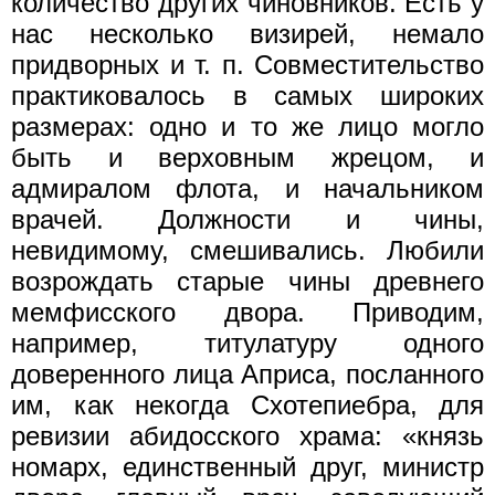
количество других чиновников. Есть у
нас несколько визирей, немало
придворных и т. п. Совместительство
практиковалось в самых широких
размерах: одно и то же лицо могло
быть и верховным жрецом, и
адмиралом флота, и начальником
врачей. Должности и чины,
невидимому, смешивались. Любили
возрождать старые чины древнего
мемфисского двора. Приводим,
например, титулатуру одного
доверенного лица Априса, посланного
им, как некогда Схотепиебра, для
ревизии абидосского храма: «князь
номарх, единственный друг, министр