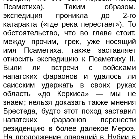
Псаметиха). Таким образом,
экспедиция проникла до 2-го
катаракта («где река перестает»). То
обстоятельство, что во главе стоит,
между прочим, грек, уже носящий
имя Псаметиха, также заставляет
относить экспедицию к Псаметиху II.
Были ли встречи с войсками
напатских фараонов и удалось ли
саисским удержать в своих руках
область «до Керкиса» — мы не
знаем; нельзя доказать также мнения
Брестеда, будто этот поход заставил
напатских фараонов перенести
резиденцию в более далекое Мероэ.
На продолжение операций в Нубии в