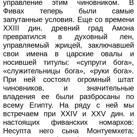
управление этим чиновником. В
Фивах теперь были самые
запутанные условия. Еще со времени
XXIII дин. древний град Амона
превратился в духовный лен,
управляемый жрицей, заключавшей
свои имена в царские овалы и
носившей титулы: «супруги бога»,
«служительницы бога», «руки бога».
При ней состоял огромный штат
чиновников, и значительные
владения ее были разбросаны по
всему Египту. На ряду с ней мы
встречаем при XXIV и XXV дин. и
настоящих фиванских номархов:
Несупта него сына Монтуемхета;