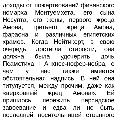
доходы от пожертвований фиванского
номарха Монтуемхета, его сына
Несупта, его жены, первого жреца
Амона, третьего жреца Амона,
фараона и различных египетских
храмов. Когда Нейтикерт, в свою
очередь, достигла старости, она
должна была удочерить дочь
Псаметиха I Анхнес-нофер-иебра, о
чем у нас также имеется
обстоятельная надпись. В ней она
титулуется, между прочим, даже как
«верховный жрец Амона». Ей
пришлось пережить персидское
завоевание и едва ли не быть
последней носительницей странного