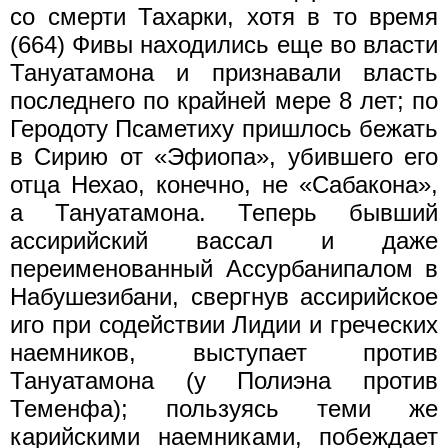
со смерти Тахарки, хотя в то время
(664) Фивы находились еще во власти
Тануатамона и признавали власть
последнего по крайней мере 8 лет; по
Геродоту Псаметиху пришлось бежать
в Сирию от «Эфиопа», убившего его
отца Нехао, конечно, не «Сабакона»,
а Тануатамона. Теперь бывший
ассирийский вассал и даже
переименованный Ассурбанипалом в
Набушезибани, свергнув ассирийское
иго при содействии Лидии и греческих
наемников, выступает против
Тануатамона (у Полиэна против
Теменфа); пользуясь теми же
карийскими наемниками, побеждает