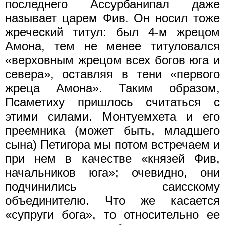
последнего Ассурбанипал даже
называет царем Фив. Он носил тоже
жреческий титул: был 4-м жрецом
Амона, тем не менее титуловался
«верховным жрецом всех богов юга и
севера», оставляя в тени «первого
жреца Амона». Таким образом,
Псаметиху пришлось считаться с
этими силами. Монтуемхета и его
преемника (может быть, младшего
сына) Петигора мы потом встречаем и
при нем в качестве «князей Фив,
начальников юга»; очевидно, они
подчинились саисскому
объединителю. Что же касается
«супруги бога», то относительно ее