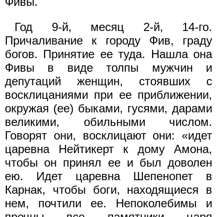
Фивы.
Год 9-й, месяц 2-й, 14-го.
Причаливание к городу Фив, граду
богов. Принятие ее туда. Нашла она
Фивы в виде толпы мужчин и
депутаций женщин, стоявших с
восклицаниями при ее приближении,
окружая (ее) быками, гусями, дарами
великими, обильными числом.
Говорят они, восклицают они: «идет
царевна Нейтикерт к дому Амона,
чтобы он принял ее и был доволен
ею. Идет царевна Шепенопет в
Карнак, чтобы боги, находящиеся в
нем, почтили ее. Непоколебимы и
прочны все памятники царя