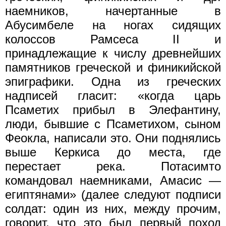
наемников, начертанные в
Абусимбеле на ногах сидящих
колоссов Рамсеса II и
принадлежащие к числу древнейших
памятников греческой и финикийской
эпиграфики. Одна из греческих
надписей гласит: «когда царь
Псаметих прибыл в Элефантину,
люди, бывшие с Псаметихом, сыном
Феокла, написали это. Они поднялись
выше Керкиса до места, где
перестает река. Потасимто
командовал наемниками, Амасис —
египтянами» (далее следуют подписи
солдат: один из них, между прочим,
говорит, что это был первый поход