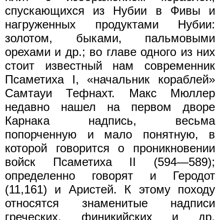
спускающихся из Нубии в Фивы и
нагруженных продуктами Нубии:
золотом, быками, пальмовыми
орехами и др.; во главе одного из них
стоит известный нам современник
Псаметиха I, «начальник кораблей»
Самтауи Тефнахт. Макс Мюллер
недавно нашел на первом дворе
Карнака надпись, весьма
попорченную и мало понятную, в
которой говорится о проникновении
войск Псаметиха II (594—589);
определенно говорят и Геродот
(11,161) и Аристей. К этому походу
относятся знаменитые надписи
греческих, финикийских и др.