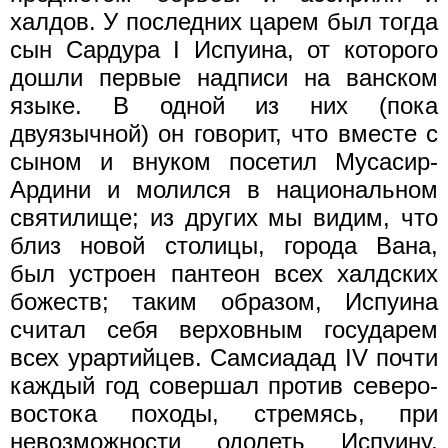
халдов. У последних царем был тогда
сын Сардура I Испуина, от которого
дошли первые надписи на ванском
языке. В одной из них (пока
двуязычной) он говорит, что вместе с
сыном и внуком посетил Мусасир-
Ардини и молился в национальном
святилище; из других мы видим, что
близ новой столицы, города Вана,
был устроен пантеон всех халдских
божеств; таким образом, Испуина
считал себя верховным государем
всех урартийцев. Самсиадад IV почти
каждый год совершал против северо-
востока походы, стремясь, при
невозможности одолеть Испуину,