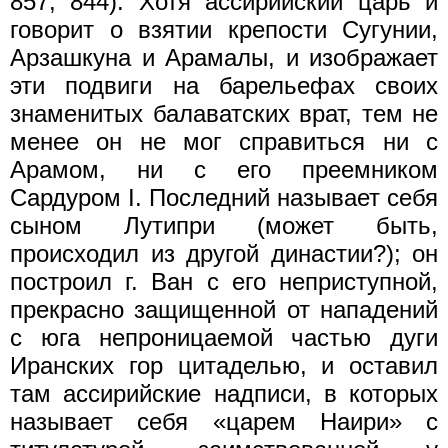
857, 844). Хотя ассирийский царь и
говорит о взятии крепости Сугунии,
Арзашкуна и Арамалы, и изображает
эти подвиги на барельефах своих
знаменитых балаватских врат, тем не
менее он не мог справиться ни с
Арамом, ни с его преемником
Сардуром I. Последний называет себя
сыном Лутипри (может быть,
происходил из другой династии?); он
построил г. Ван с его неприступной,
прекрасно защищенной от нападений
с юга непроницаемой частью дуги
Иранских гор цитаделью, и оставил
там ассирийские надписи, в которых
называет себя «царем Наири» с