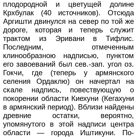
плодородной и цветущей долине
Крхбулак (40 источников). Отсюда
Аргишти двинулся на север по той же
дороге, которая и теперь служит
трактом из Эривани в Тифлис.
Последним, отмеченным
клинообразною надписью, пунктом
его завоеваний был сев.-зап. угол оз.
Гокчи, где (теперь у армянского
селения Ордаклю) он начертал на
скале надпись, повествующую о
покорении области Киехуни (Кегахуни
в армянский период). Вблизи найдены
древние остатки, вероятно,
упомянутого в этой надписи центра
области — города Иштикуни. По-