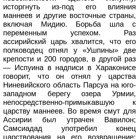
исторгнуть из-под его влияния
маннеев и другие восточные страны,
включая Мидию. Борьба шла с
переменным успехом. Раз
ассирийский царь хвалится, что его
полководец отнял у «Ушпины» две
крепости и 200 городов, в другой раз
— Испуина в надписи в Хараконисе
говорит, что он отнял у царства
Ниневийского область Парсуа на юго-
западном берегу озера Урмии,
непосредственно-примыкавшую к
царству маннеев. Во время смут для
Ассирии был утрачен Вавилон;
Самсиадад употребил конец
царствования на его возвращение;