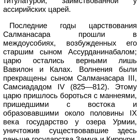
титулатурой, заимствованной у
ассирийских царей.
Последние годы царствования
Салманасара прошли в
междоусобиях, возбужденных его
старшим сыном Ассурданинабалом;
царю остались верными лишь
Вавилон и Калах. Волнения были
прекращены сыном Салманасара III,
Самсиададом IV (825—812). Этому
царю пришлось бороться с маннеями,
пришедшими с востока и
образовавшими около половины IX
века государство у озера Урмии,
уничтожив существовавшие здесь
раньше государства Замуа и Киррури.