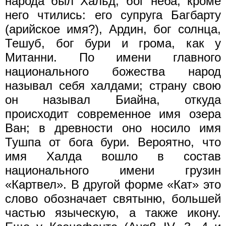
народа был Хальд, бог неба; кроме
него чтились: его супруга Багбарту
(арийское имя?), Ардин, бог солнца,
Тешуб, бог бури и грома, как у
Митанни. По имени главного
национального божества народ
называл себя халдами; страну свою
он называл Биайна, откуда
происходит современное имя озера
Ван; в древности оно носило имя
Тушпа от бога бури. Вероятно, что
имя Халда вошло в состав
национального имени грузин
«Картвел». В другой форме «Кат» это
слово обозначает святыню, большей
частью языческую, а также икону.