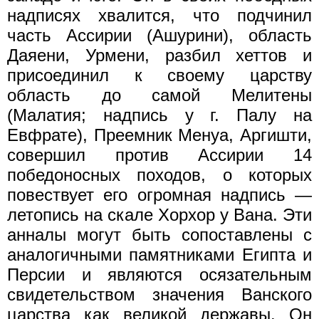
надписях хвалится, что подчинил
часть Ассирии (Ашурини), область
Даяени, Урмени, разбил хеттов и
присоединил к своему царству
область до самой Мелитены
(Малатия; надпись у г. Палу на
Евфрате), Преемник Менуа, Аргишти,
совершил против Ассирии 14
победоносных походов, о которых
повествует его огромная надпись —
летопись на скале Хорхор у Вана. Эти
анналы могут быть сопоставлены с
аналогичными памятниками Египта и
Персии и являются осязательным
свидетельством значения Ванского
царства как великой державы. Он