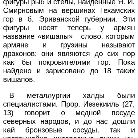
фигуры рыб и стелы, найденные Я. И.
Смирновым на вершинах Гехамских
гор в б. Эриванской губернии. Эти
фигуры носят теперь у армян
название «вишапы» - слово, которым
армяне и грузины называют
драконов; они являются до сих пор
как бы покровителями гор. Пока
найдено и зарисовано до 18 таких
вишапов.
В металлургии халды были
специалистами. Прор. Иезекииль (27,
13) говорит о медной посуде
северных народов, и до нас дошли
кай бронзовые сосуды, так и