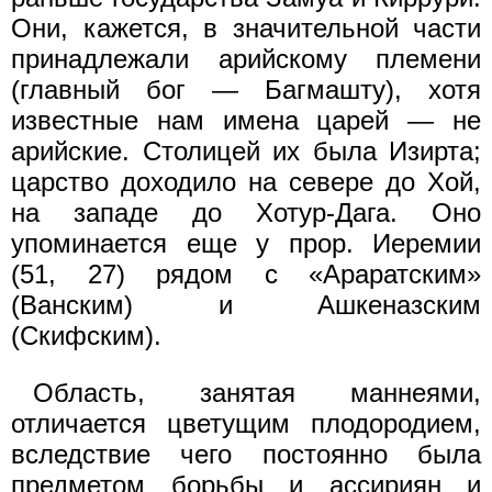
Они, кажется, в значительной части
принадлежали арийскому племени
(главный бог — Багмашту), хотя
известные нам имена царей — не
арийские. Столицей их была Изирта;
царство доходило на севере до Хой,
на западе до Хотур-Дага. Оно
упоминается еще у прор. Иеремии
(51, 27) рядом с «Араратским»
(Ванским) и Ашкеназским
(Скифским).
Область, занятая маннеями,
отличается цветущим плодородием,
вследствие чего постоянно была
предметом борьбы и ассириян и