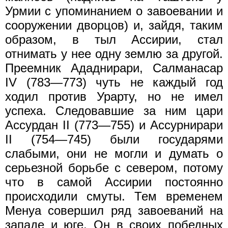
Урмии с упоминанием о завоевании и
сооружении дворцов) и, зайдя, таким
образом, в тыл Ассирии, стал
отнимать у нее одну землю за другой.
Преемник Ададнирари, Салманасар
IV (783—773) чуть не каждый год
ходил против Урарту, но не имел
успеха. Следовавшие за ним цари
Ассурдан II (773—755) и Ассурнирари
II (754—745) были государями
слабыми, они не могли и думать о
серьезной борьбе с севером, потому
что в самой Ассирии постоянно
происходили смуты. Тем временем
Менуа совершил ряд завоеваний на
западе и юге. Он в своих победных