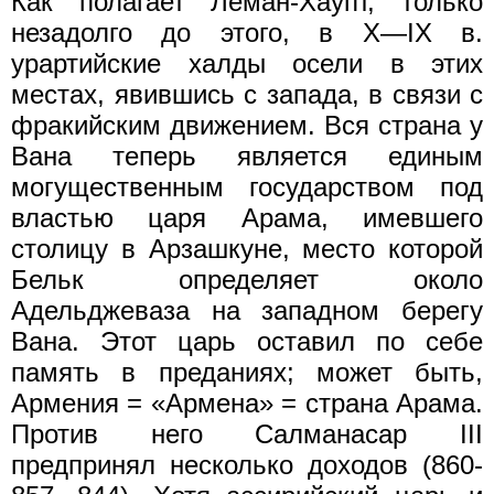
Как полагает Леман-Хаупт, только
незадолго до этого, в X—IX в.
урартийские халды осели в этих
местах, явившись с запада, в связи с
фракийским движением. Вся страна у
Вана теперь является единым
могущественным государством под
властью царя Арама, имевшего
столицу в Арзашкуне, место которой
Бельк определяет около
Адельджеваза на западном берегу
Вана. Этот царь оставил по себе
память в преданиях; может быть,
Армения = «Армена» = страна Арама.
Против него Салманасар III
предпринял несколько доходов (860-