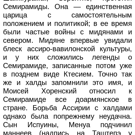
Семирамиды. Она — единственная
царица с самостоятельным
положением и политикой; в ее время
были частые войны с мидянами и
севером. Мидяне впервые увидали
блеск ассиро-вавилонской культуры,
и у них сложились легенды о
Семирамиде, записанные потом уже
в позднем виде Ктесием. Точно так
же и халды запомнили это имя, и
Моисей Хоренский относил к
Семирамиде все доармянское в
стране. Борьба Ассирии с халдами
однако была попрежнему неудачна.
Сын Испуины, Менуа подчинил
маннеев (надпись на Таштепэ у