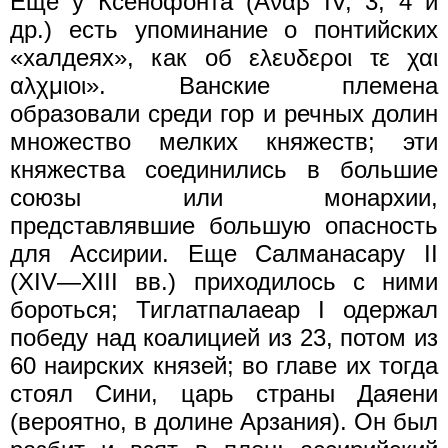
Еще у Ксенофонта (Αναβ IV, 3, 4 и
др.) есть упоминание о понтийских
«халдеях», как об ελευδεροι τε χαι
αλχμιοι». Ванские племена
образовали среди гор и речных долин
множество мелких княжеств; эти
княжества соединились в большие
союзы или монархии,
представлявшие большую опасность
для Ассирии. Еще Салманасару II
(XIV—XIII вв.) приходилось с ними
бороться; Тиглатпалаеар I одержал
победу над коалицией из 23, потом из
60 наирских князей; во главе их тогда
стоял Сини, царь страны Даяени
(вероятно, в долине Арзания). Он был