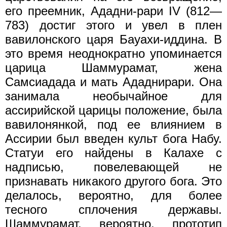
его преемник, Ададни-рари IV (812—
783) достиг этого и увел в плен
вавилонского царя Бауахи-иддина. В
это время неоднократно упоминается
царица Шаммурамат, жена
Самсиадада и мать Ададнирари. Она
занимала необычайное для
ассирийской царицы положение, была
вавилонянкой, под ее влиянием в
Ассирии был введен культ бога Набу.
Статуи его найдены в Калахе с
надписью, повелевающей не
признавать никакого другого бога. Это
делалось, вероятно, для более
тесного сплочения державы.
Шаммурамат, вероятно, прототип