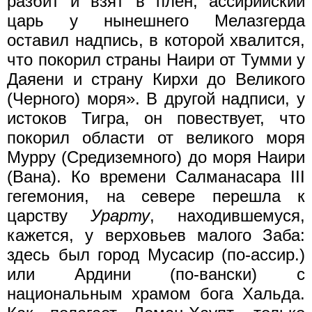
разбит и взят в плен; ассирийский
царь у нынешнего Мелазгерда
оставил надпись, в которой хвалится,
что покорил страны Наири от Тумми у
Даяени и страну Кирхи до Великого
(Черного) моря». В другой надписи, у
истоков Тигра, он повествует, что
покорил области от великого моря
Мурру (Средиземного) до моря Наири
(Вана). Ко времени Салманасара III
гегемония, на севере перешла к
царству
Урарту
, находившемуся,
кажется, у верховьев малого Заба:
здесь был город Мусасир (по-ассир.)
или Ардини (по-вански) с
национальным храмом бога Хальда.