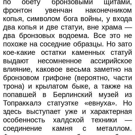
по обету бронзовыми щитами,
фронтон увенчан наконечником
копья, символом бога войны, у входа
два копья и две статуи, вне храма —
два бронзовых водоема. Все это не
похоже на соседние образцы. Но зато
кое-какие остатки каменных статуй
выдают несомненное ассирийское
влияние, каковое весьма заметно на
бронзовом грифоне (вероятно, части
трона) и крылатом быке, а также на
попавшей в Берлинский музей из
Топраккалэ статуэтке «евнуха». Но
здесь выступает уже и характерная
особенность халдской техники —
соединение камня с металлом.