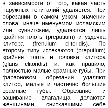
в зависимости от того, какая часть
наружных гениталий удаляется. При
обрезании в самом узком значении
слова, иначе именуемом исламским
или суннитским, удаляются лишь
крайняя плоть (preputium) и уздечка
клитора (frenulum clitoridis). По
второму типу иссекаются (preputium)
крайняя плоть и головка клитора
(glans clitoridis) и, как правило,
полностью малые срамные губы. При
фараоновом обрезании удаляют
клитор, малые и частично большие
срамные губы. Обрезание и
зашивание влагалища делаются
женщинами, снискавшими себе