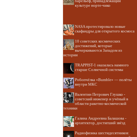
барельеф, принадлежащий
культуре норте-чико
NASA протестировало новые
скафандры для открытого космоса
10 советских космических
достижений, которые
вычеркиваются Западом из
истории
TRAPPIST-1 оказалась намного
старше Солнечной системы
Робопчёлка «Bumble» — полёты
внутри МКС
Валентин Петрович Глушко -
советский инженер и учёный в
области ракетно-космической
техники
Галина Андреевна Балашова -
архитектор, достигший звёзд
Радиофизика шестидесятников: