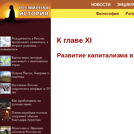
НОВОСТИ
ЭНЦИКЛ
Философия
Рел
К главе XI
Рождаемость в России
продолжает снижаться, а
возраст рожениц —
повышаться
Развитие капитализма в
Карты мира, которые
расскажут о менталитете
стран
Остров Пасхи, Америка и
генетика
Население России
сократилось впервые за 10
лет
Как зарабатывать на
путешествиях
Племя индейцев-тсачила
сохраняет обычаи
благодаря туристам
Монголия и Эфиопия
обогнали Россию по