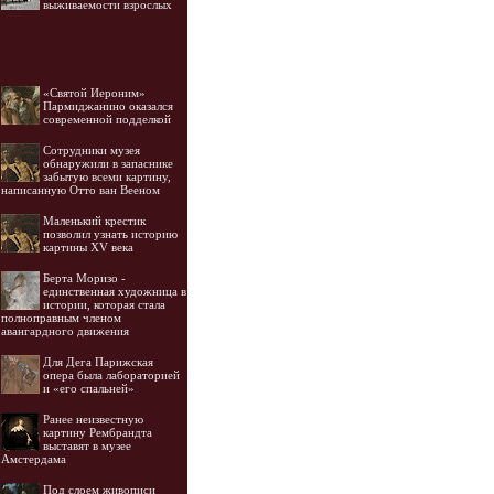
выживаемости взрослых
«Святой Иероним»
Пармиджанино оказался
современной подделкой
Cотрудники музея
обнаружили в запаснике
забытую всеми картину,
написанную Отто ван Вееном
Маленький крестик
позволил узнать историю
картины XV века
Берта Моризо -
единственная художница в
истории, которая стала
полноправным членом
авангардного движения
Для Дега Парижская
опера была лабораторией
и «его спальней»
Ранее неизвестную
картину Рембрандта
выставят в музее
Амстердама
Под слоем живописи