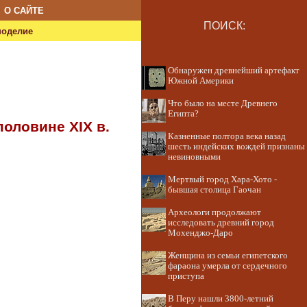
О САЙТЕ
ПОИСК:
ноделие
Обнаружен древнейший артефакт
Южной Америки
Что было на месте Древнего
Египта?
оловине XIX в.
Казненные полтора века назад
шесть индейских вождей признаны
невиновными
Мертвый город Хара-Хото -
бывшая столица Гаочан
Археологи продолжают
исследовать древний город
Мохенджо-Даро
Женщина из семьи египетского
фараона умерла от сердечного
приступа
В Перу нашли 3800-летний