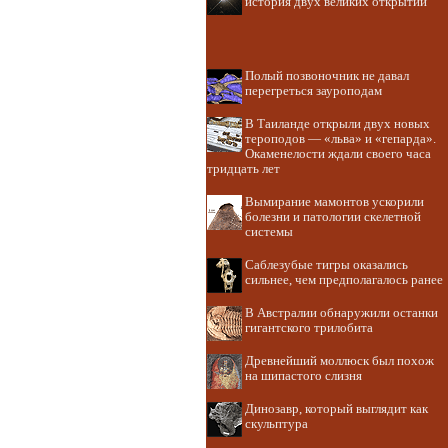
история двух великих открытий
Полый позвоночник не давал
перегреться зауроподам
В Таиланде открыли двух новых
тероподов — «льва» и «гепарда».
Окаменелости ждали своего часа
тридцать лет
Вымирание мамонтов ускорили
болезни и патологии скелетной
системы
Саблезубые тигры оказались
сильнее, чем предполагалось ранее
В Австралии обнаружили останки
гигантского трилобита
Древнейший моллюск был похож
на шипастого слизня
Динозавр, который выглядит как
скульптура