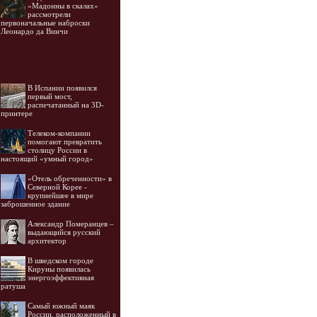
«Мадонны в скалах»
рассмотрели
первоначальные наброски
Леонардо да Винчи
В Испании появился
первый мост,
распечатанный на 3D-
принтере
Телеком-компании
помогают превратить
столицу России в
настоящий «умный город»
«Отель обреченности» в
Северной Корее -
крупнейшее в мире
заброшенное здание
Александр Померанцев –
выдающийся русский
архитектор
В шведском городе
Кируны появилась
энергоэффективная
ратуша
Самый южный маяк
России, расположенный в