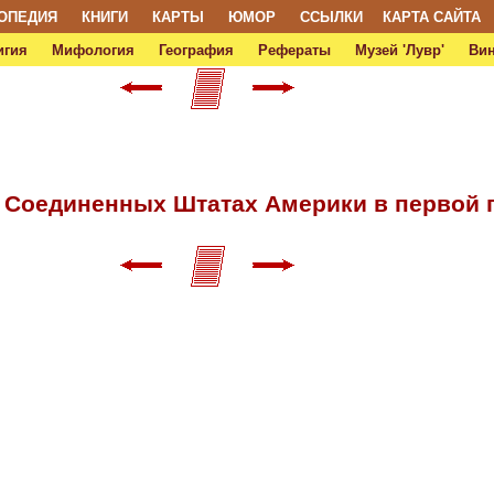
ОПЕДИЯ
КНИГИ
КАРТЫ
ЮМОР
ССЫЛКИ
КАРТА САЙТА
игия
Мифология
География
Рефераты
Музей 'Лувр'
Ви
 Соединенных Штатах Америки в первой п