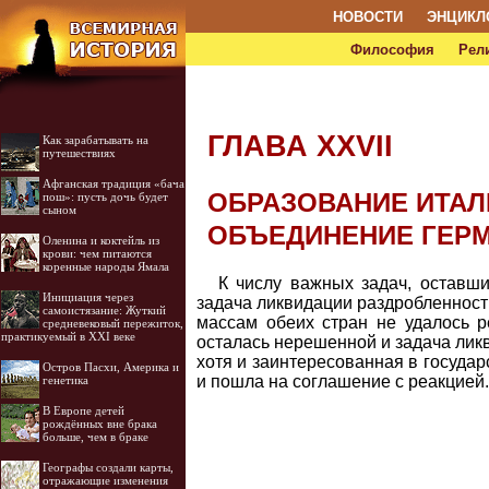
НОВОСТИ
ЭНЦИКЛ
Философия
Рел
ГЛАВА XXVII
Как зарабатывать на
путешествиях
Афганская традиция «бача
ОБРАЗОВАНИЕ ИТАЛ
пош»: пусть дочь будет
сыном
ОБЪЕДИНЕНИЕ ГЕР
Оленина и коктейль из
крови: чем питаются
коренные народы Ямала
К числу важных задач, оставш
Инициация через
задача ликвидации раздробленност
самоистязание: Жуткий
массам обеих стран не удалось 
средневековый пережиток,
практикуемый в XXI веке
осталась нерешенной и задача лик
хотя и заинтересованная в госуда
Остров Пасхи, Америка и
и пошла на соглашение с реакцией.
генетика
В Европе детей
рождённых вне брака
больше, чем в браке
Географы создали карты,
отражающие изменения