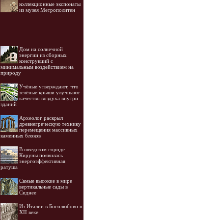
коллекционные экспонаты
из музея Метрополитен
Дом на солнечной
энергии из сборных
конструкций с
минимальным воздействием на
природу
Учёные утверждают, что
зелёные крыши улучшают
качество воздуха внутри
зданий
Археолог раскрыл
древнегреческую технику
перемещения массивных
каменных блоков
В шведском городе
Кируны появилась
энергоэффективная
ратуша
Самые высокие в мире
вертикальные сады в
Сиднее
Из Италии в Боголюбово в
XII веке