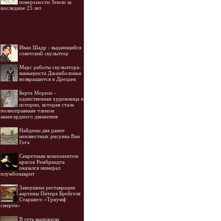
поверхности Земли за
последние 25 лет
Иван Шадр - выдающийся
советский скульптор
Марс работы скульптора-
маньериста Джамболоньи
возвращается в Дрезден
Берта Моризо -
единственная художница в
истории, которая стала
полноправным членом
авангардного движения
Найдены два ранее
неизвестных рисунка Ван
Гога
Секретным компонентом
красок Рембрандта
оказался минерал
плумбонакрит
Завершена реставрация
картины Питера Брейгеля
Старшего «Триумф
смерти»
В сеть выложили