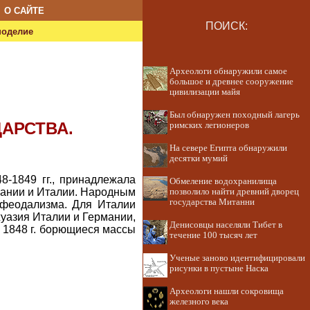
О САЙТЕ
ПОИСК:
ноделие
Археологи обнаружили самое
большое и древнее сооружение
цивилизации майя
Был обнаружен походный лагерь
АРСТВА.
римских легионеров
На севере Египта обнаружили
десятки мумий
-1849 гг., принадлежала
Обмеление водохранилища
рмании и Италии. Народным
позволило найти древний дворец
государства Митанни
 феодализма. Для Италии
уазия Италии и Германии,
Денисовцы населяли Тибет в
в 1848 г. борющиеся массы
течение 100 тысяч лет
Ученые заново идентифицировали
рисунки в пустыне Наска
Археологи нашли сокровища
железного века