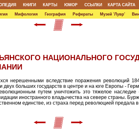
ОПЕДИЯ
КНИГИ
КАРТЫ
ЮМОР
ССЫЛКИ
КАРТА САЙТА
игия
Мифология
География
Рефераты
Музей 'Лувр'
Ви
ЬЯНСКОГО НАЦИОНАЛЬНОГО ГОСУД
МАНИИ
ихся нерешенными вследствие поражения революций 1848
и двух больших государств в центре и на юге Европы - Ге
революционным путем уничтожить это тяжелое наследие
видации иностранного владычества на севере страны. Бурж
рственном единстве, из страха перед революцией предала 