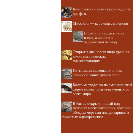
Кембрийский взрыв происходил в
две фазы
Мисс Лия — королева сапиенсов
В Сибири нашли голову
волка, жившего в
ледниковый период
Открыты два новых вида древних
южноамериканских
млекопитающих
Пять самых маленьких и пять
самых больших динозавров
Кость мастодонта на американской
ферме может привлечь ученых со
всего мира
В Китае открыли новый вид
меловых млекопитающих, который
обладал чертами плацентарных и
сумчатых одновременно