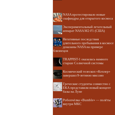
NASA протестировало новые
скафандры для открытого космоса
Экспериментальный летательный
аппарат NASA M2-F1 (США)
Негативные последствия
длительного пребывания в космосе
доказаны NASA на примере
близнецов
TRAPPIST-1 оказалась намного
старше Солнечной системы
Космический телескоп «Кеплер»
завершил 9-летнюю миссию
Греческие студенты совместно с
ЕКА представили новый концепт
базы на Луне
Робопчёлка «Bumble» — полёты
внутри МКС