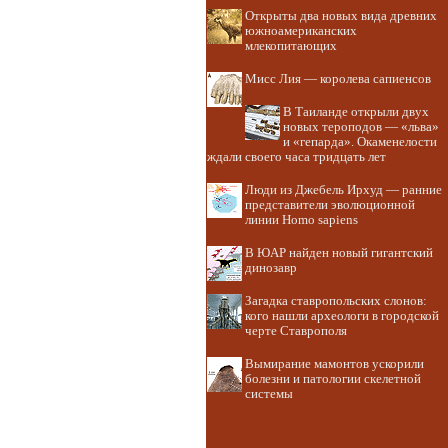
Открыты два новых вида древних
южноамериканских
млекопитающих
Мисс Лия — королева сапиенсов
В Таиланде открыли двух
новых тероподов — «льва»
и «гепарда». Окаменелости
ждали своего часа тридцать лет
Люди из Джебель Ирхуд — ранние
представители эволюционной
линии Homo sapiens
В ЮАР найден новый гигантский
динозавр
Загадка ставропольских слонов:
кого нашли археологи в городской
черте Ставрополя
Вымирание мамонтов ускорили
болезни и патологии скелетной
системы