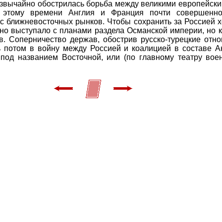
резвычайно обострилась борьба между великими европейск
К этому времени Англия и Франция почти совершенн
 ближневосточных рынков. Чтобы сохранить за Россией хо
но выступало с планами раздела Османской империи, но 
. Соперничество держав, обострив русско-турецкие отно
ь потом в войну между Россией и коалицией в составе А
под названием Восточной, или (по главному театру вое