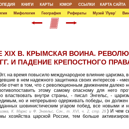
ОПЕДИЯ
КНИГИ
КАРТЫ
ЮМОР
ССЫЛКИ
КАРТА САЙТА
игия
Мифология
География
Рефераты
Музей 'Лувр'
Ви
Е XIX В. КРЫМСКАЯ ВОИНА. РЕВОЛ
 ГГ. И ПАДЕНИЕ КРЕПОСТНОГО ПРАВ
г. на время повысило международное влияние царизма, во
девшие в нем надежного защитника своих интересов - «м
ебе отчет в том, что с революционным движением далеко н
ротивопоставить этому самому опасному для него прот
о властвовать внутри страны, - писал Энгельс, - цари
едимым, но и непрерывно одерживать победы, он должен 
дданных шовинистическим угаром побед, все новыми и 
) И чем с
зма, К. Маркс и Ф. Энгельс, Соч., т. XVI, ч. 2, стр. 29.
емы хозяйства царской России, тем больше активизиро