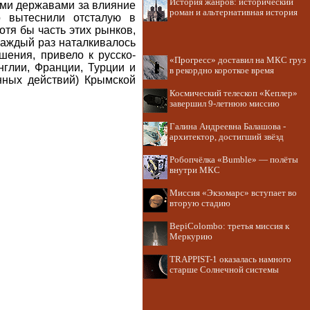
История жанров: исторический
ими державами за влияние
роман и альтернативная история
о вытеснили отсталую в
тя бы часть этих рынков,
каждый раз наталкивалось
шения, привело к русско-
«Прогресс» доставил на МКС груз
нглии, Франции, Турции и
в рекордно короткое время
нных действий) Крымской
Космический телескоп «Кеплер»
завершил 9-летнюю миссию
Галина Андреевна Балашова -
архитектор, достигший звёзд
Робопчёлка «Bumble» — полёты
внутри МКС
Миссия «Экзомарс» вступает во
вторую стадию
BepiColombo: третья миссия к
Меркурию
TRAPPIST-1 оказалась намного
старше Солнечной системы