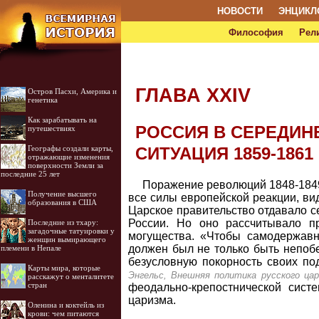
НОВОСТИ
ЭНЦИКЛ
Философия
Рел
ГЛАВА XXIV
Остров Пасхи, Америка и
генетика
Как зарабатывать на
РОССИЯ В СЕРЕДИН
путешествиях
СИТУАЦИЯ 1859-1861
Географы создали карты,
отражающие изменения
поверхности Земли за
последние 25 лет
Поражение революций 1848-1849г
Получение высшего
все силы европейской реакции, ви
образования в США
Царское правительство отдавало с
России. Но оно рассчитывало п
Последние из тхару:
загадочные татуировки у
могущества. «Чтобы самодержавн
женщин вымирающего
должен был не только быть непоб
племени в Непале
безусловную покорность своих по
Карты мира, которые
Энгельс, Внешняя политика русского цари
расскажут о менталитете
стран
феодально-крепостнической сист
царизма.
Оленина и коктейль из
крови: чем питаются