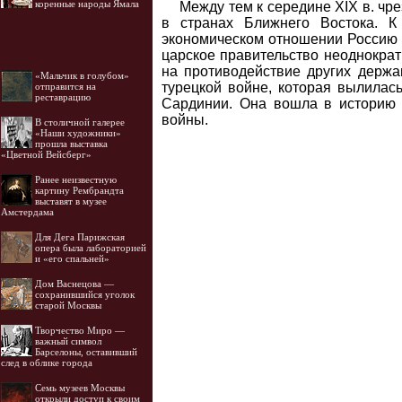
коренные народы Ямала
Между тем к середине XIX в. ч
в странах Ближнего Востока. 
экономическом отношении Россию с
царское правительство неоднократ
на противодействие других держав
«Мальчик в голубом»
турецкой войне, которая вылилас
отправится на
реставрацию
Сардинии. Она вошла в историю 
войны.
В столичной галерее
«Наши художники»
прошла выставка
«Цветной Вейсберг»
Ранее неизвестную
картину Рембрандта
выставят в музее
Амстердама
Для Дега Парижская
опера была лабораторией
и «его спальней»
Дом Васнецова —
сохранившийся уголок
старой Москвы
Творчество Миро —
важный символ
Барселоны, оставивший
след в облике города
Семь музеев Москвы
открыли доступ к своим