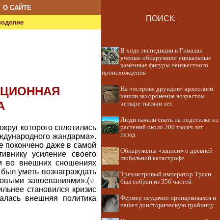
О САЙТЕ
ПОИСК:
ноделие
В ходе экспедиции в Гималаи
ученые обнаружили уникальные
каменные фигуры неизвестного
происхождения
ЮЦИОННАЯ
На «острове друидов» археологи
нашли захоронение возрастом
А
четыре тысячи лет
Люди начали спать на подстилке из
круг которого сплотились
растений около 200 тысяч лет
назад
еждународного жандарма».
е покончено даже в самой
Обнаружены «записи» о древней
ивнику усиление своего
глобальной катастрофе
зм во внешних сношениях
был уметь вознаграждать
Трехметровый император Траян
новыми завоеваниями».(
Ф.
был собран из 356 частей
ильнее становился кризис
валась внешняя политика
Фермер неудачно припарковался и
нашел доисторическую гробницу