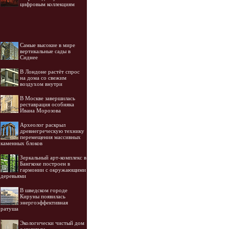
цифровым коллекциям
Самые высокие в мире
вертикальные сады в
Сиднее
В Лондоне растёт спрос
на дома со свежим
воздухом внутри
В Москве завершилась
реставрация особняка
Ивана Морозова
Археолог раскрыл
древнегреческую технику
перемещения массивных
каменных блоков
Зеркальный арт-комплекс в
Бангкоке построен в
гармонии с окружающими
деревьями
В шведском городе
Кируны появилась
энергоэффективная
ратуша
Экологически чистый дом