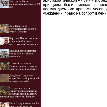
аристократической Англии и в Со
Население России
сократилось впервые за 10
принципы были смелым, револю
лет
неотчуждаемыми правами человека
убеждений, право на сопротивлени
Дом Васнецова —
сохранившийся уголок
старой Москвы
Картины Павла Никонова
стали одной из вех
отечественной живописи
Большая ретроспектива
Клода Моне «Мир в
течении»
«Святой Иероним»
Пармиджанино оказался
современной подделкой
Для Дега Парижская
опера была лабораторией
и «его спальней»
Cотрудники музея
обнаружили в запаснике
забытую всеми картину,
написанную Отто ван Вееном
Иван Шадр - выдающийся
советский скульптор