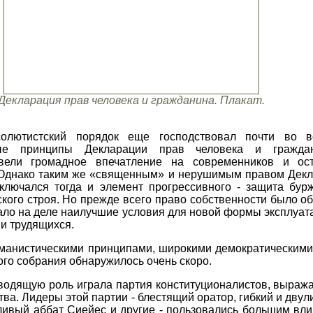
Декларация прав человека и гражданина. Плакат.
солютистский порядок еще господствовал почти во в
ьные принципы Декларации прав человека и гражд
вели громадное впечатление на современников и ос
 Однако таким же «священным» и нерушимым правом Декл
аключался тогда и элемент прогрессивного - защита бур
кого строя. Но прежде всего право собственности было 
ало на деле наилучшие условия для новой формы эксплуата
ии трудящихся.
гуманистическими принципами, широкими демократическим
ого собрания обнаружилось очень скоро.
водящую роль играла партия конституционалистов, выра
ва. Лидеры этой партии - блестящий оратор, гибкий и дву
ливый аббат Сиейес и другие - пользовались большим вл