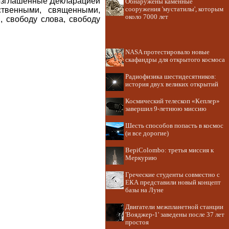
возглашенные Декларацией
Обнаружены каменные
твенными, священными,
сооружения 'мустатилы', которым
около 7000 лет
 свободу слова, свободу
NASA протестировало новые
скафандры для открытого космоса
Радиофизика шестидесятников:
история двух великих открытий
Космический телескоп «Кеплер»
завершил 9-летнюю миссию
Шесть способов попасть в космос
(и все дорогие)
BepiColombo: третья миссия к
Меркурию
Греческие студенты совместно с
ЕКА представили новый концепт
базы на Луне
Двигатели межпланетной станции
'Вояджер-1' заведены после 37 лет
простоя