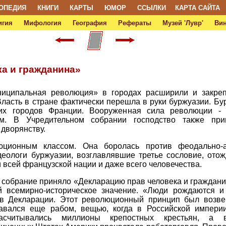
ОПЕДИЯ
КНИГИ
КАРТЫ
ЮМОР
ССЫЛКИ
КАРТА САЙТА
игия
Мифология
География
Рефераты
Музей 'Лувр'
Ви
а и гражданина»
ниципальная революция» в городах расширили и закре
Власть в стране фактически перешла в руки буржуазии. Бу
их городов Франции. Вооруженная сила революции - 
ом. В Учредительном собрании господство также пр
дворянству.
юционным классом. Она боролась против феодально-а
деологи буржуазии, возглавлявшие третье сословие, ото
 всей французской нации и даже всего человечества.
ое собрание приняло «Декларацию прав человека и граждан
й всемирно-историческое значение. «Люди рождаются и
 в Декларации. Этот революционный принцип был возве
авался еще рабом, вещью, когда в Российской импери
 насчитывались миллионы крепостных крестьян, а 