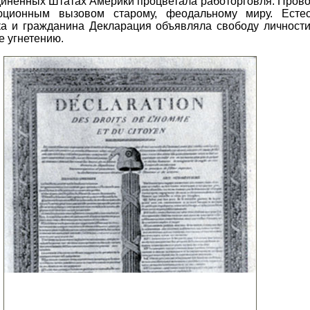
единенных Штатах Америки процветала работорговля. Про
ционным вызовом старому, феодальному миру. Естес
 и гражданина Декларация объявляла свободу личности,
е угнетению.