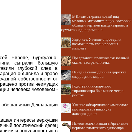
В Китае открыли новый вид
меловых млекопитающих, который
обладал чертами плацентарных и
сумчатых одновременно
Ядер нет. Ученые опровергли
возможность клонирования
мамонта
сей Европе, буржуазно-
Представлен практически полный
анина сыграли большую
скелет австралопитека
тавили глубокий след в
Найдена самая длинная дорожка
арация объявила и право
следов динозавров
жуазной собственности от
обращено против неимущих
Родственник свирепого
ции человека человеком -
тираннозавра был менее метра
ростом
и обещаниями Декларации
Ученые обнаружили окаменелого
проторозавра накануне
живорождения
жавшая интересы верхушки
Палеонтологи нашли в Аргентине
личный политический делец
первого гигантского динозавра
иянием и популярностью в