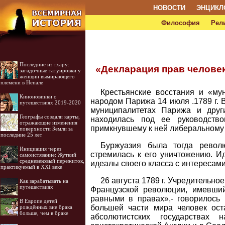
НОВОСТИ
ЭНЦИКЛ
Философия
Рел
Последние из тхару:
«Декларация прав человек
загадочные татуировки у
женщин вымирающего
племени в Непале
Крестьянские восстания и «му
Киноновинки о
народом Парижа 14 июля .1789 г. 
путешествиях 2019-2020
муниципалитетах Парижа и друг
Географы создали карты,
находилась под ее руководств
отражающие изменения
примкнувшему к ней либеральному 
поверхности Земли за
последние 25 лет
Буржуазия была тогда револ
Инициация через
стремилась к его уничтожению. И
самоистязание: Жуткий
средневековый пережиток,
идеалы своего класса с интересами
практикуемый в XXI веке
26 августа 1789 г. Учредительн
Как зарабатывать на
путешествиях
Французской революции, имевши
равными в правах»,- говорилось
В Европе детей
большей части мира человек ост
рождённых вне брака
больше, чем в браке
абсолютистских государствах