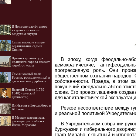
В Лондоне растёт спрос
на дома со свежим
воздухом внутри
Самые высокие в мире
вертикальные сады в
Сиднее
Древняя архитектура
В эпоху, когда феодально-аб
иранского города спасает
демократические, антифеодал
людей от жары
прогрессивную роль. Они произ
Самый южный маяк
общественном сознании народов.
России, расположенный в
собственности. Правда, в этом з
дагестанском Дербенте
покушений феодально-абсолютистс
Василий Стасов (1769 –
слоев. Его провозглашение создав
1848) - русский
для капиталистической эксплуатац
архитектор
Из Италии в Боголюбово в
Резкое несоответствие между 
XII веке
и реальной политикой Учредительн
В Москве завершилась
реставрация особняка
В Учредительном собрании руко
Ивана Морозова
буржуазии и либерального дворянст
граф Мирабо, скрытный и изворот