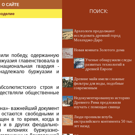
О САЙТЕ
ПОИСК:
ноделие
Археологи продолжают
исследовать древний город
Мохенджо-Даро
Новая комната Золотого дома
пили победу, одержанную
Ученые обнаружили следы
ржуазия главенствовала в
развитых технологий в
национальная гвардия -
древней Европе
инадлежало буржуазии и
Древние майя имели сложные
фильтры для воды, подобные
бсолютистского строя и
современным
ждествляли общественные
Недокументированную историю
Древнего Рима предложили
изучать с помощью свинца
ина»- важнейший документ
 остаются свободными и
Люди проникли вглубь
щен в то время, когда в
австралийского континента 50 тыс.
и и в других феодально-
лет назад
в колониях буржуазно-