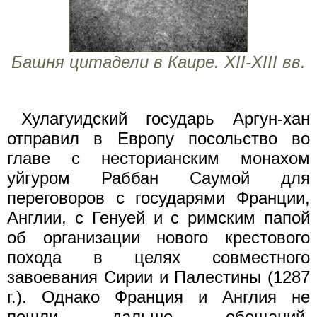
Башня цитадели в Каире. XII-XIII вв.
Хулагуидский государь Аргун-хан
отправил в Европу посольство во
главе с несторианским монахом
уйгуром Раббан Саумой для
переговоров с государями Франции,
Англии, с Генуей и с римским папой
об организации нового крестового
похода в целях совместного
завоевания Сирии и Палестины (1287
г.). Однако Франция и Англия не
пошли дальше обещаний.