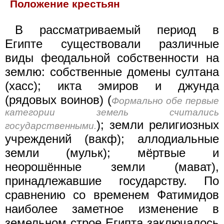
Положение крестьян
В рассматриваемый период в
Египте существовали различные
виды феодальной собственности на
землю: собственные домены султана
(хасс); икта эмиров и джунда
(рядовых воинов) (
Формально обе первые
категории земель считались
); земли религиозных
государственными.
учреждений (вакф); аллодиальные
земли (мульк); мёртвые и
неорошённые земли (мават),
принадлежавшие государству. По
сравнению со временем Фатимидов
наиболее заметное изменение в
земельном строе Египта заключалось