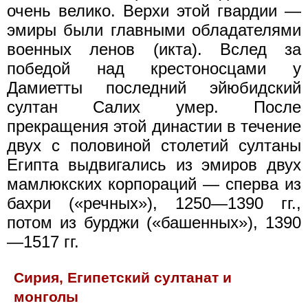
очень велико. Верхи этой гвардии —
эмиры были главными обладателями
военных ленов (икта). Вслед за
победой над крестоносцами у
Дамиетты последний эйюбидский
султан Салих умер. После
прекращения этой династии в течение
двух с половиной столетий султаны
Египта выдвигались из эмиров двух
мамлюкских корпораций — сперва из
бахри («речных»), 1250—1390 гг.,
потом из бурджи («башенных»), 1390
—1517 гг.
Сирия, Египетский султанат и
монголы