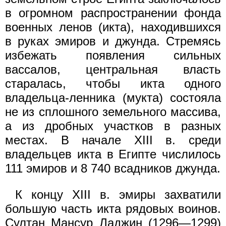
в огромном распространении фонда
военных ленов (икта), находившихся
в руках эмиров и джунда. Стремясь
избежать появления сильных
вассалов, центральная власть
старалась, чтобы икта одного
владельца-ленника (мукта) состояла
не из сплошного земельного массива,
а из дробных участков в разных
местах. В начале XIII в. среди
владельцев икта в Египте числилось
111 эмиров и 8 740 всадников джунда.
К концу XIII в. эмиры захватили
большую часть икта рядовых воинов.
Султан Мансур Ладжин (1296—1299)