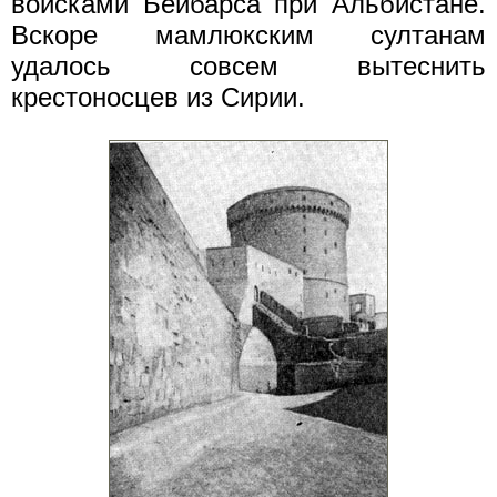
войсками Бейбарса при Альбистане.
Вскоре мамлюкским султанам
удалось совсем вытеснить
крестоносцев из Сирии.