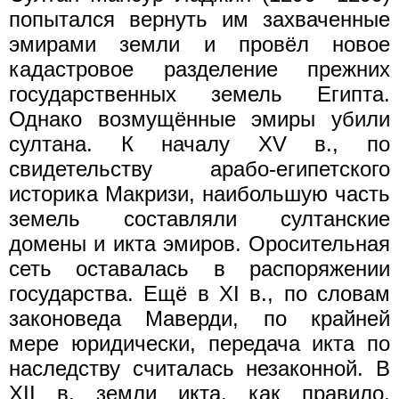
попытался вернуть им захваченные
эмирами земли и провёл новое
кадастровое разделение прежних
государственных земель Египта.
Однако возмущённые эмиры убили
султана. К началу ХV в., по
свидетельству арабо-египетского
историка Макризи, наибольшую часть
земель составляли султанские
домены и икта эмиров. Оросительная
сеть оставалась в распоряжении
государства. Ещё в XI в., по словам
законоведа Маверди, по крайней
мере юридически, передача икта по
наследству считалась незаконной. В
XII в. земли икта, как правило,