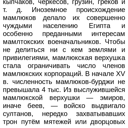
кыпчаков, черкесов, грузин, греков и
т. д. Иноземное происхождение
мамлюков делало их совершенно
чуждыми населению Египта и
особенно преданными интересам
мамлтокских военачальников. Чтобы
не делиться ни с кем землями и
привилегиями, мамлюкская верхушка
стала ограничивать число членов
мамлюкских корпораций. В начале XV
в. численность мамлюков-бурджи не
превышала 4 тыс. Из выслужившейся
мамлюкской верхушки — эмиров,
иначе беев, — войско выдвигало
султанов, нередко захватывавших
трон путём мятежей или дворцовых