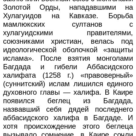
Золотой Орды, нападавшими на
Хулагуидов на Кавказе. Борьба
мамлюкских султанов с
хулагуидскими правителями,
союзниками христиан, велась под
идеологической оболочкой «защиты
ислама». После взятия монголами
Багдада и гибели Аббасидского
халифата (1258 г.) «правоверный»
(суннитский) ислам лишился единого
духовного главы — халифа. В Каире
появился беглец из Багдада,
назвавший себя дядей последнего
аббасидского халифа в Багдаде. И
хотя происхождение этого беглеца
вызывало сомнение, в Каире сочли