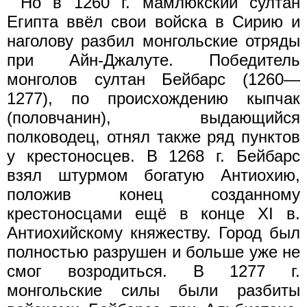
Но в 1260 г. мамлюкский султан
Египта ввёл свои войска в Сирию и
наголову разбил монгольские отряды
при Айн-Джалуте. Победитель
монголов султан Бейбарс (1260—
1277), по происхождению кыпчак
(половчанин), выдающийся
полководец, отнял также ряд пунктов
у крестоносцев. В 1268 г. Бейбарс
взял штурмом богатую Антиохию,
положив конец созданному
крестоносцами ещё в конце XI в.
Антиохийскому княжеству. Город был
полностью разрушен и больше уже не
смог возродиться. В 1277 г.
монгольские силы были разбиты