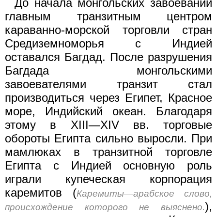
До начала монгольских завоеваний
главным транзитным центром
караванно-морской торговли стран
Средиземноморья с Индией
оставался Багдад. После разрушения
Багдада монгольскими
завоевателями транзит стал
производиться через Египет, Красное
море, Индийский океан. Благодаря
этому в XIII—XIV вв. торговые
обороты Египта сильно выросли. При
мамлюках в транзитной торговле
Египта с Индией основную роль
играли купеческая корпорация
каремитов (
Каремиты—арабское слово,
),
происхождение которого не выяснено.