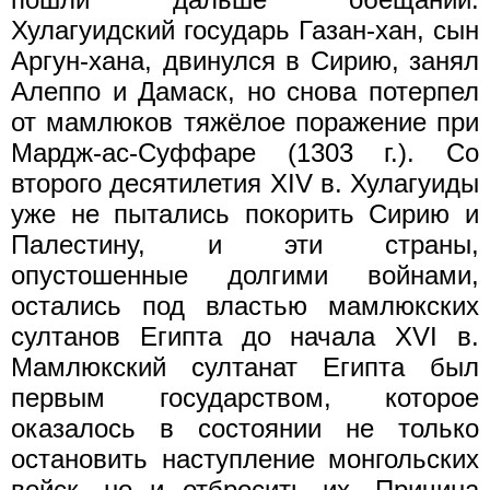
Хулагуидский государь Газан-хан, сын
Аргун-хана, двинулся в Сирию, занял
Алеппо и Дамаск, но снова потерпел
от мамлюков тяжёлое поражение при
Мардж-ас-Суффаре (1303 г.). Со
второго десятилетия XIV в. Хулагуиды
уже не пытались покорить Сирию и
Палестину, и эти страны,
опустошенные долгими войнами,
остались под властью мамлюкских
султанов Египта до начала XVI в.
Мамлюкский султанат Египта был
первым государством, которое
оказалось в состоянии не только
остановить наступление монгольских
войск, но и отбросить их. Причина