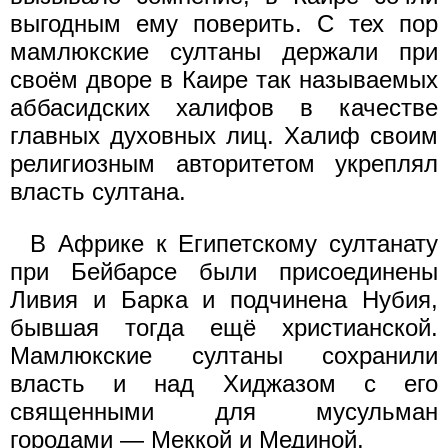
выгодным ему поверить. С тех пор
мамлюкские султаны держали при
своём дворе в Каире так называемых
аббасидских халифов в качестве
главных духовных лиц. Халиф своим
религиозным авторитетом укреплял
власть султана.
В Африке к Египетскому султанату
при Бейбарсе были присоединены
Ливия и Барка и подчинена Нубия,
бывшая тогда ещё христианской.
Мамлюкские султаны сохранили
власть и над Хиджазом с его
священными для мусульман
городами — Меккой и Мединой.