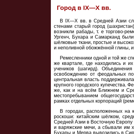
Город в IX—X вв.
В IX—X вв. в Средней Азии сл
стенами старый город (шахристан
возникли рабады, т. е торгово-ре
Ургенч, Бухара и Самарканд были
шёлковые ткани, простые и высокох
и неполивной обожжённой глины, из 
Ремесленники одной и той же сп
же квартале, где находились и их
учеников (шагирд). Объединени
освобождению от феодальных пов
центральная власть поддерживала
крупного городского купечества. 
же, как и на всём Ближнем и Ср
местопребыванием общегосударст
рамках отдельных корпораций (рем
В городах, расположенных на 
роскоши: китайским шёлком, сред
Средней Азии в Восточную Европу и 
и варяжские мечи, а сбывали им х
Бухары и Мерва вывозились в Сир