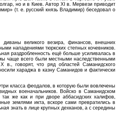
лгар, но и в Киев. Автор XI в. Мервези приводит
мир» (т. е. русский князь Владимир) беседовал о
: диваны великого везира, финансов, внешних
нными нападениями тюркских степных кочевников.
ьная раздробленность ещё больше усиливалась в
кимы чаще всего были местными наследственными
 в., говорят, что ряд областей Саманидского
носили хараджа в казну Саманидов и фактически
утри класса феодалов, в которую были вовлечены
 видных военачальников. Войско в Саманидском
, так же как и при дворе аббасидских халифов,
ные землями икта, вскоре сами превратились в
ная знать в лице крупных дехканов, а с середины