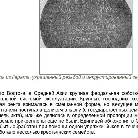
к из Герата, украшенный резьбой и инкрустированный сер
его Востока, в Средней Азии крупная феодальная собств
ольной системой эксплуатации. Крупных господских хо
ая рента взималась в смешанной форме, но ведущее ме
та или поступала целиком в казну (с государственных земе
мель икта), или же делилась в определенной пропорции м
 земле прикреплены ещё не были. Единицей обложения в 
мог быть обработан при помощи одной упряжки быков в теч
ботало несколько крестьянских семейств.