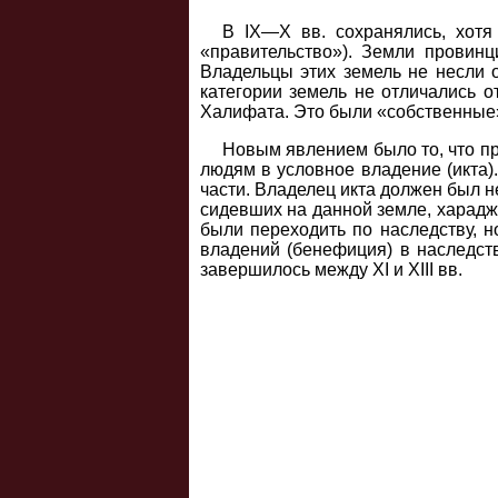
В IX—X вв. сохранялись, хотя
«правительство»). Земли провинц
Владельцы этих земель не несли 
категории земель не отличались о
Халифата. Это были «собственные»
Новым явлением было то, что пр
людям в условное владение (икта)
части. Владелец икта должен был не
сидевших на данной земле, харадж
были переходить по наследству, н
владений (бенефиция) в наследст
завершилось между XI и XIII вв.