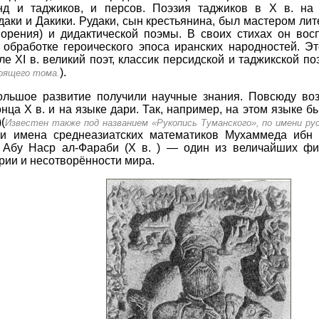
д и таджиков, и персов. Поэзия таджиков в X в. на
аки и Дакики. Рудаки, сын крестьянина, был мастером лит
творения) и дидактической поэмы. В своих стихах он вос
обработке героического эпоса иранских народностей. Эт
е XI в. великий поэт, классик персидской и таджикской п
).
оящего тома.
ольшое развитие получили научные знания. Повсюду во
онца X в. и на языке дари. Так, например, на этом языке
(
Известен также под названием «Рукопись Туманского», по имени ру
ли имена среднеазиатских математиков Мухаммеда ибн 
. Абу Наср ал-Фараби (X в. ) — один из величайших ф
рии и несотворённости мира.