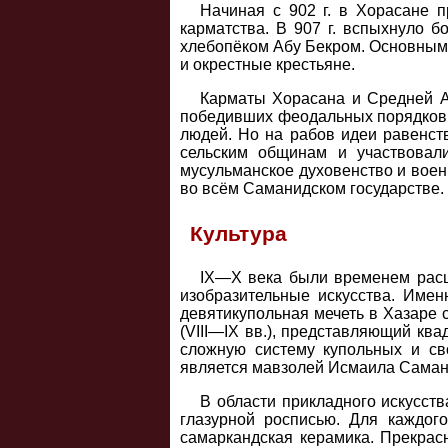
Начиная с 902 г. в Хорасане 
карматства. В 907 г. вспыхнуло 
хлебопёком Абу Бекром. Основными
и окрестные крестьяне.
Карматы Хорасана и Средней Аз
победивших феодальных порядков,
людей. Но на рабов идеи равенст
сельским общинам и участвовали
мусульманское духовенство и воен
во всём Саманидском государстве.
Культура
IX—X века были временем расцв
изобразительные искусства. Имен
девятикупольная мечеть в Хазаре 
(VIII—IX вв.), представляющий кв
сложную систему купольных и с
является мавзолей Исмаила Самани
В области прикладного искусств
глазурной росписью. Для каждог
самаркандская керамика. Прекрас