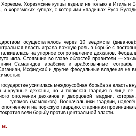
 Хорезме. Хорезмские купцы ездили не только в Итиль и Бо
., о хорезмских купцах, с которыми «падишах Руса Булади
дарством осуществлялось через 10 ведомств (диванов)
ентральная власть играла важную роль в борьбе с постоя
аталкивалась на упорное сопротивление дехканов. Феодал
итута икта. Стоявшие во главе областей правители — ха
ники Саманидов, арабские и арабоязычные географы X
 Саганиан, Исфиджаб и другие феодальные владения не в
симостью.
государстве усилилась междоусобная борьба за власть вн
и и крупные дехканы, но и тюркская гвардия в лице её
ного ополчения дехканов и дворцовой гвардии, которая
— гулямов (мамлюков). Военачальники гвардии, наделён
 ополчение и на тюркскую гвардию, старинная провинциаль
стократия вели борьбу против центральной власти.
 в.