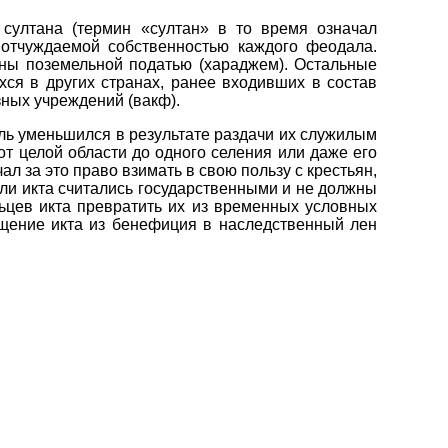
султана (термин «султан» в то время означал
. отчуждаемой собственностью каждого феодала.
ены поземельной податью (хараджем). Остальные
хся в других странах, ранее входивших в состав
ных учреждений (вакф).
ель уменьшился в результате раздачи их служилым
т целой области до одного селения или даже его
л за это право взимать в свою пользу с крестьян,
мли икта считались государственными и не должны
льцев икта превратить их из временных условных
ащение икта из бенефиция в наследственный лен