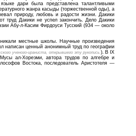
 языке дари была представлена талантливыми
ературного жанра касыды (торжественной оды), а
певал природу, любовь и радости жизни. Дакики
от труд Дакики не успел закончить. Дело Дакики
оэзии Абу-л-Касим Фирдоуси Тусский (934 — около
зникали местные школы. Научные произведения
 был написан ценный анонимный труд по географии
). В IX
сского ученого-ираниста, открывшего эту рукопись.
Мусы ал-Хорезми, автора трудов по алгебре и
илософов Востока, последователь Аристотеля —