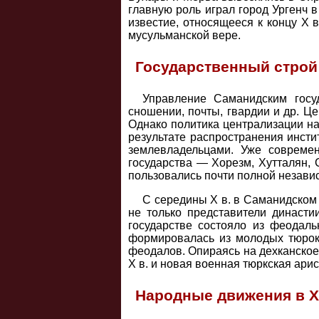
главную роль играл город Ургенч в
известие, относящееся к концу X в
мусульманской вере.
Государственный строй
Управление Саманидским госу
сношении, почты, гвардии и др. Ц
Однако политика централизации н
результате распространения инст
землевладельцами. Уже современ
государства — Хорезм, Хутталян,
пользовались почти полной незави
С середины X в. в Саманидском 
не только представители династи
государстве состояло из феодаль
формировалась из молодых тюрок 
феодалов. Опираясь на дехканское
Х в. и новая военная тюркская ари
Народные движения в X