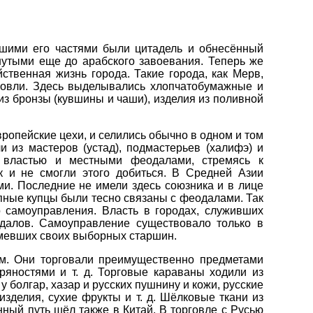
шими его частями были цитадель и обнесённый
нутыми еще до арабского завоевания. Теперь же
ственная жизнь города. Такие города, как Мерв,
говли. Здесь выделывались хлопчатобумажные и
из бронзы (кувшины и чаши), изделия из поливной
ропейские цехи, и селились обычно в одном и том
и из мастеров (устад), подмастерьев (халифэ) и
й властью и местными феодалами, стремясь к
 и не смогли этого добиться. В Средней Азии
и. Последние не имели здесь союзника и в лице
упные купцы были тесно связаны с феодалами. Так
 самоуправления. Власть в городах, служивших
далов. Самоуправление существовало только в
 имевших своих выборных старшин.
ем. Они торговали преимущественно предметами
ряностями и т. д. Торговые караваны ходили из
у болгар, хазар и русских пушнину и кожи, русские
зделия, сухие фрукты и т. д. Шёлковые ткани из
ый путь шёл также в Китай. В торговле с Русью