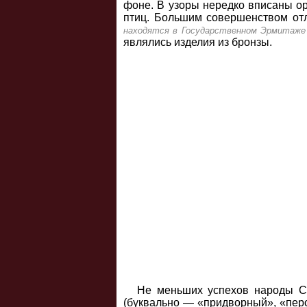
фоне. В узоры нередко вписаны о
птиц. Большим совершенством отл
находятся в Государственном Эрмитаже 
являлись изделия из бронзы.
Не меньших успехов народы Ср
(буквально — «придворный», «перс