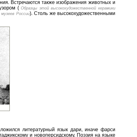
ния. Встречаются также изображения животных и
узором (
Образцы этой высокохудожественной керамики
). Столь же высокохудожественными
 музеев России
сложился литературный язык дари, иначе фарси
таджикскому и новоперсидскому. Поэзия на языке