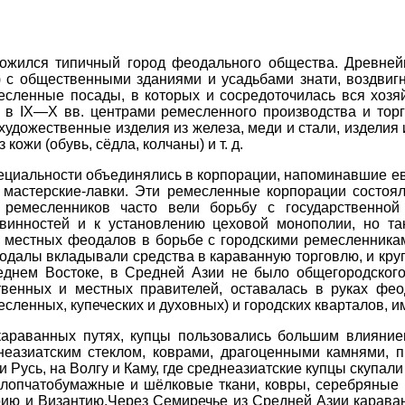
ожился типичный город феодального общества. Древней
) с общественными зданиями и усадьбами знати, воздвиг
месленные посады, в которых и сосредоточилась вся хозяй
 в IX—X вв. центрами ремесленного производства и тор
удожественные изделия из железа, меди и стали, изделия 
кожи (обувь, сёдла, колчаны) и т. д.
ециальности объединялись в корпорации, напоминавшие ев
 мастерские-лавки. Эти ремесленные корпорации состоял
я ремесленников часто вели борьбу с государственно
инностей и к установлению цеховой монополии, но так
 местных феодалов в борьбе с городскими ремесленникам
Феодалы вкладывали средства в караванную торговлю, и кр
еднем Востоке, в Средней Азии не было общегородского
венных и местных правителей, оставалась в руках фео
есленных, купеческих и духовных) и городских кварталов,
караванных путях, купцы пользовались большим влияни
неазиатским стеклом, коврами, драгоценными камнями, п
Русь, на Волгу и Каму, где среднеазиатские купцы скупали 
лопчатобумажные и шёлковые ткани, ковры, серебряные и
ию и Византию.Через Семиречье из Средней Азии караванн