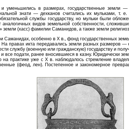
 и уменьшились в размерах, государственные земли — 
иальной знати — дехканов считались их мульками, т. е
обязательной службы государству, но мульки были облож
т аналогичных видов земельной собственности, сложивши
 земли (хасс) фамилии Саманидов, а также земли религиоз
и Саманидах, особенно в X в., фонд государственных зем
. На правах икта передавались земли разных размеров — о
сти службу (военную или гражданскую) государству и получа
 и все подати, ранее вносившиеся в казну. Юридически зе
о на практике уже с X в. наблюдалось стремление владе
венные (феод, лен). Постепенное и закономерное превр