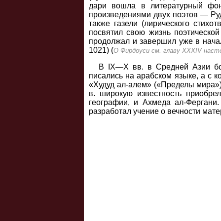
дари вошла в литературный фон
произведениями двух поэтов — Руд
также газели (лирического стихо
посвятил свою жизнь поэтической 
продолжал и завершил уже в начал
1021) (
О Фирдоуси см. главу XXXIV наст
В IX—X вв. в Средней Азии б
писались на арабском языке, а с к
«Худуд ал-алем» («Пределы мира»)
в. широкую известность приобре
географии, и Ахмеда ал-Фергани
разработал учение о вечности мате