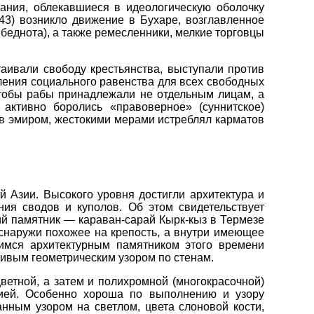
ания, облекавшиеся в идеологическую оболочку
43) возникло движение в Бухаре, возглавленное
еднота), а также ремесленники, мелкие торговцы
аивали свободу крестьянства, выступали против
ения социального равенства для всех свободных
чтобы рабы принадлежали не отдельным лицам, а
активно боролись «правоверное» (суннитское)
ав эмиром, жестокими мерами истреблял карматов
 Азии. Высокого уровня достигли архитектура и
ния сводов и куполов. Об этом свидетельствует
ий памятник — караван-сарай Кырк-кыз в Термезе
 снаружи похожее на крепость, а внутри имеющее
имся архитектурным памятником этого времени
сивым геометрическим узором по стенам.
ветной, а затем и полихромной (многокрасочной)
цией. Особенно хороша по выполнению и узору
нным узором на светлом, цвета слоновой кости,