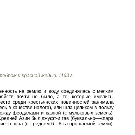
ебром и красной медью. 1163 г.
енность на землю и воду соединялась с мелким
зяйств почти не было, а те, которые имелись,
сто среди крестьянских повинностей занимала
ль в качестве налога), или шла целиком в пользу
ежду феодалами и казной (с мульковых земель).
Средней Азии был джуфт-и гав (буквально—«пара
ение сезона (в среднем 6—8 га орошаемой земли).