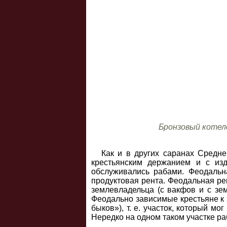
Бронзовый котело
Как и в других саранах Средн
крестьянским держанием и с изд
обслуживались рабами. Феодальн
продуктовая рента. Феодальная рен
землевладельца (с вакфов и с зе
Феодально зависимые крестьяне к
быков»), т. е. участок, который 
Нередко на одном таком участке ра