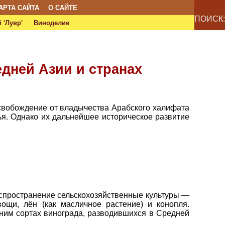
АРТА САЙТА
О САЙТЕ
ПОИСК:
 'Лувр'
Виноделие
едней Азии и странах
Освобождение от владычества Арабского халифата
ья. Однако их дальнейшее историческое развитие
аспространение сельскохозяйственные культуры —
ощи, лён (как масличное растение) и конопля.
шним сортах винограда, разводившихся в Средней