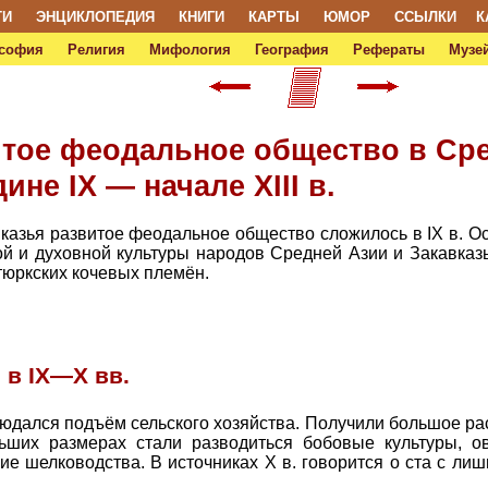
ТИ
ЭНЦИКЛОПЕДИЯ
КНИГИ
КАРТЫ
ЮМОР
ССЫЛКИ
К
софия
Религия
Мифология
География
Рефераты
Музей
витое феодальное общество в Ср
ине IX — начале XIII в.
вказья развитое феодальное общество сложилось в IX в. 
й и духовной культуры народов Средней Азии и Закавказ
юркских кочевых племён.
в IX—X вв.
людался подъём сельского хозяйства. Получили большое р
ьших размерах стали разводиться бобовые культуры, ов
ие шелководства. В источниках X в. говорится о ста с ли