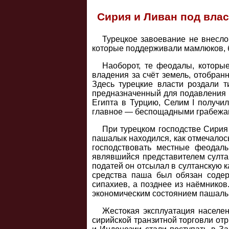
Сирия и Ливан под вла
Турецкое завоевание не внесло
которые поддерживали мамлюков, 
Наоборот, те феодалы, которые
владения за счёт земель, отобран
Здесь турецкие власти роздали 
предназначенный для подавления в
Египта в Турцию, Селим I получи
главное — беспощадными грабежам
При турецком господстве Сирия
пашалык находился, как отмечалос
господствовать местные феодал
являвшийся представителем султа
податей он отсылал в султанскую к
средства паша был обязан содер
сипахиев, а позднее из наёмников
экономическим состоянием пашалык
Жестокая эксплуатация населен
сирийской транзитной торговли отр