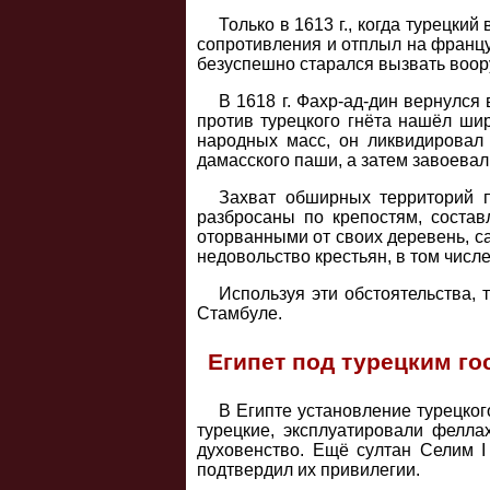
Только в 1613 г., когда турецк
сопротивления и отплыл на француз
безуспешно старался вызвать воор
В 1618 г. Фахр-ад-дин вернулся
против турецкого гнёта нашёл ши
народных масс, он ликвидировал
дамасского паши, а затем завоевал
Захват обширных территорий п
разбросаны по крепостям, состав
оторванными от своих деревень, с
недовольство крестьян, в том числе
Используя эти обстоятельства, 
Стамбуле.
Египет под турецким г
В Египте установление турецког
турецкие, эксплуатировали фелл
духовенство. Ещё султан Селим 
подтвердил их привилегии.