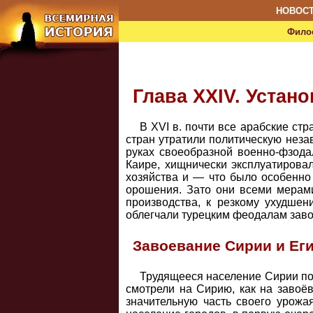
НОВОС
Фило
Глава XXIV. Устан
В XVI в. почти все арабские с
стран утратили политическую неза
руках своеобразной военно-фзод
Каире, хищнически эксплуатировал
хозяйства и — что было особенно
орошения. Зато они всеми мерами
производства, к резкому ухудше
облегчали турецким феодалам заво
Завоевание Сирии и Ег
Трудящееся население Сирии по
смотрели на Сирию, как на завоё
значительную часть своего урож