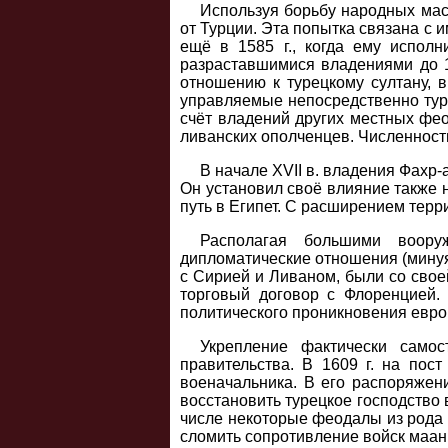
Используя борьбу народных мас
от Турции. Эта попытка связана с
ещё в 1585 г., когда ему исполн
разраставшимися владениями до 1
отношению к турецкому султану, в
управляемые непосредственно тур
счёт владений других местных фе
ливанских ополченцев. Численность
В начале XVII в. владения Фахр
Он установил своё влияние также н
путь в Египет. С расширением тер
Располагая большими воору
дипломатические отношения (минуя
с Сирией и Ливаном, были со свое
торговый договор с Флоренцией.
политического проникновения евро
Укрепление фактически самос
правительства. В 1609 г. на по
военачальника. В его распоряжен
восстановить турецкое господство
числе некоторые феодалы из рода 
сломить сопротивление войск маан