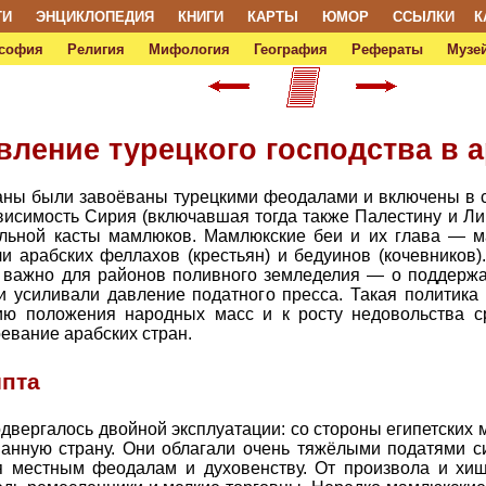
ТИ
ЭНЦИКЛОПЕДИЯ
КНИГИ
КАРТЫ
ЮМОР
ССЫЛКИ
К
софия
Религия
Мифология
География
Рефераты
Музей
овление турецкого господства в 
траны были завоёваны турецкими феодалами и включены в 
висимость Сирия (включавшая тогда также Палестину и Лив
альной касты мамлюков. Мамлюкские беи и их глава — 
и арабских феллахов (крестьян) и бедуинов (кочевников)
 важно для районов поливного земледелия — о поддержа
 усиливали давление податного пресса. Такая политика
нию положения народных масс и к росту недовольства с
евание арабских стран.
ипта
двергалось двойной эксплуатации: со стороны египетских
ванную страну. Они облагали очень тяжёлыми податями си
ая местным феодалам и духовенству. От произвола и хи