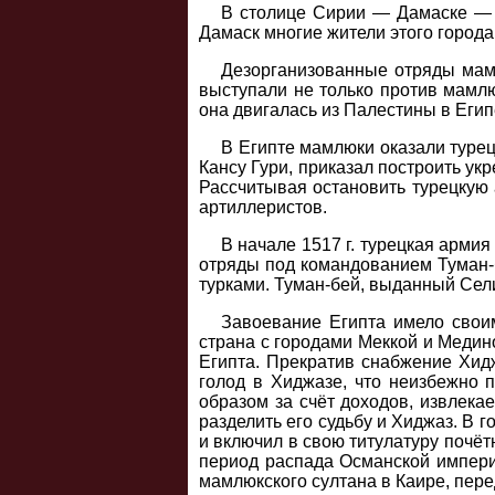
В столице Сирии — Дамаске — п
Дамаск многие жители этого город
Дезорганизованные отряды мам
выступали не только против мамл
она двигалась из Палестины в Егип
В Египте мамлюки оказали туре
Кансу Гури, приказал построить ук
Рассчитывая остановить турецкую 
артиллеристов.
В начале 1517 г. турецкая армия
отряды под командованием Туман-б
турками. Туман-бей, выданный Сел
Завоевание Египта имело свои
страна с городами Меккой и Медин
Египта. Прекратив снабжение Хид
голод в Хиджазе, что неизбежно 
образом за счёт доходов, извлека
разделить его судьбу и Хиджаз. В 
и включил в свою титулатуру почётн
период распада Османской импери
мамлюкского султана в Каире, пере