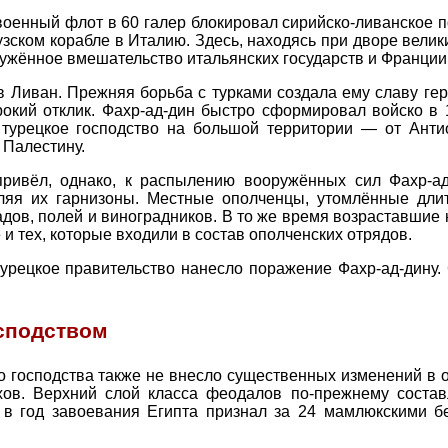
ий военный флот в 60 галер блокировал сирийско-ливанское
ском корабле в Италию. Здесь, находясь при дворе великих
ужённое вмешательство итальянских государств и Франции 
 в Ливан. Прежняя борьба с турками создала ему славу г
рокий отклик. Фахр-ад-дин быстро сформировал войско в 
 турецкое господство на большой территории — от Анти
 Палестину.
ривёл, однако, к распылению вооружённых сил Фахр-ад
ляя их гарнизоны. Местные ополченцы, утомлённые длит
адов, полей и виноградников. В то же время возраставшие
 и тех, которые входили в состав ополченских отрядов.
турецкое правительство нанесло поражение Фахр-ад-дину. 
осподством
о господства также не внесло существенных изменений в 
ахов. Верхний слой класса феодалов по-прежнему сост
I в год завоевания Египта признал за 24 мамлюкскими 