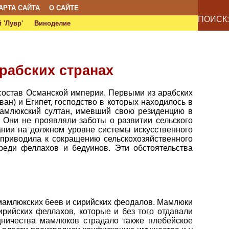
АРТА САЙТА
О САЙТЕ
ПОИСК:
 'Лувр'
Виноделие
арабских странах
состав Османской империи. Первыми из арабских
ан) и Египет, господство в которых находилось в
мамлюкский султан, имевший свою резиденцию в
. Они не проявляли заботы о развитии сельского
нии на должном уровне системы искусственного
 приводила к сокращению сельскохозяйственного
реди феллахов и бедуинов. Эти обстоятельства
 мамлюкских беев и сирийских феодалов. Мамлюки
рийских феллахов, которые и без того отдавали
щничества мамлюков страдало также плебейское