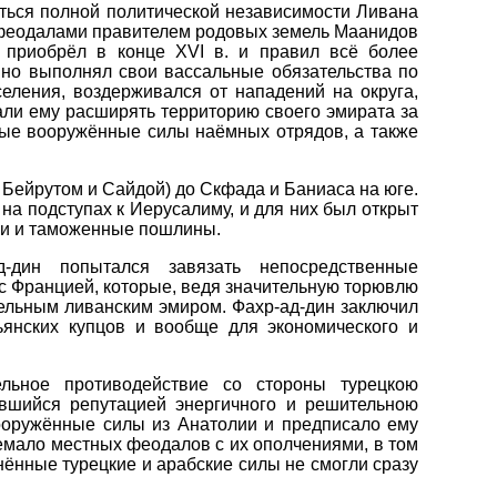
ться полной политической независимости Ливана
и феодалами правителем родовых земель Маанидов
н приобрёл в конце XVI в. и правил всё более
вно выполнял свои вассальные обязательства по
селения, воздерживался от нападений на округа,
ли ему расширять территорию своего эмирата за
ные вооружённые силы наёмных отрядов, а также
и Бейрутом и Сайдой) до Скфада и Баниаса на юге.
на подступах к Иерусалиму, и для них был открыт
оги и таможенные пошлины.
дин попытался завязать непосредственные
 с Францией, которые, ведя значительную торювлю
тельным ливанским эмиром. Фахр-ад-дин заключил
ьянских купцов и вообще для экономического и
ельное противодействие со стороны турецкою
авшийся репутацией энергичного и решительною
вооружённые силы из Анатолии и предписало ему
емало местных феодалов с их ополчениями, в том
ённые турецкие и арабские силы не смогли сразу