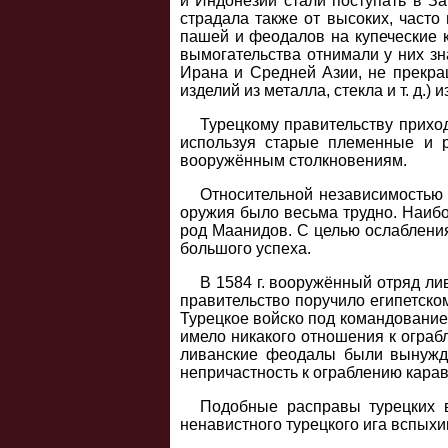
и Индонезии стали поступать в З
страдала также от высоких, част
пашей и феодалов на купеческие 
вымогательства отнимали у них з
Ирана и Средней Азии, не прекра
изделий из металла, стекла и т. д.) 
Турецкому правительству приход
используя старые племенные и р
вооружённым столкновениям.
Относительной независимостью 
оружия было весьма трудно. Наиб
род Маанидов. С целью ослабления
большого успеха.
В 1584 г. вооружённый отряд ли
правительство поручило египетско
Турецкое войско под командование
имело никакого отношения к ограб
ливанские феодалы были вынужде
непричастность к ограблению карав
Подобные расправы турецких 
ненавистного турецкого ига вспых