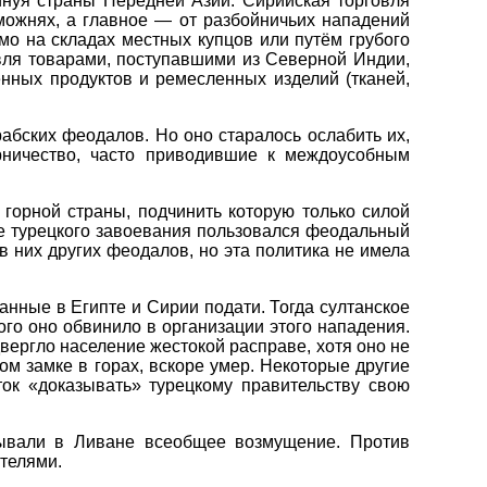
инуя страны Передней Азии. Сирийская торговля
можнях, а главное — от разбойничьих нападений
о на складах местных купцов или путём грубого
вля товарами, поступавшими из Северной Индии,
нных продуктов и ремесленных изделий (тканей,
абских феодалов. Но оно старалось ослабить их,
рничество, часто приводившие к междоусобным
горной страны, подчинить которую только силой
е турецкого завоевания пользовался феодальный
 них других феодалов, но эта политика не имела
анные в Египте и Сирии подати. Тогда султанское
го оно обвинило в организации этого нападения.
вергло население жестокой расправе, хотя оно не
м замке в горах, вскоре умер. Некоторые другие
к «доказывать» турецкому правительству свою
зывали в Ливане всеобщее возмущение. Против
телями.