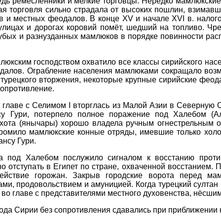
едь ремесленники и мелкие торговцы. Нередко мамлюкски
ая торговля сильно страдала от высоких пошлин, взимавш
в и местных феодалов. В конце XV и начале XVI в. налог
а улицах и дорогах коровий помёт, шедший на топливо. Ч
грубых и разнузданных мамлюков в порядке повинности рас
люкским господством охватило все классы сирийского насе
одалов. Ограбление населения мамлюками сокращало воз
 турецкого вторжения, некоторые крупные сирийские феода
сопротивление.
о главе с Селимом I вторглась из Малой Азии в Северную
су Гури, потерпело полное поражение под Халебом (А
ехота (янычары) хорошо владела ручным огнестрельным 
ромило мамлюкские конные отряды, имевшие только холод
ансу Гури.
а под Халебом послужило сигналом к восстанию проти
 отступать в Египет по стране, охваченной восстанием. П
действие горожан. Закрыв городские ворота перед ма
ми, продовольствием и амуницией. Когда турецкий султан 
во главе с представителями местного духовенства, нёсши
орода Сирии без сопротивления сдавались при приближении к