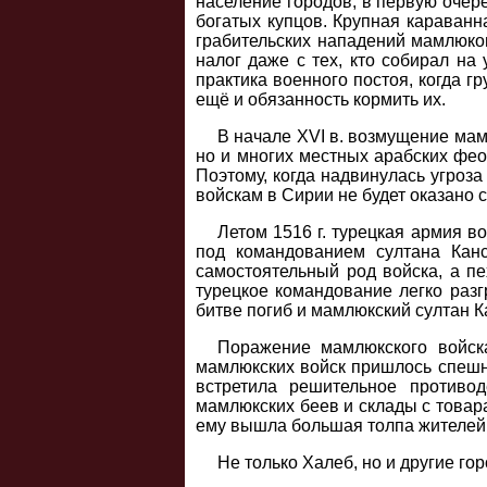
население городов, в первую очер
богатых купцов. Крупная караванн
грабительских нападений мамлюко
налог даже с тех, кто собирал н
практика военного постоя, когда 
ещё и обязанность кормить их.
В начале XVI в. возмущение мам
но и многих местных арабских фе
Поэтому, когда надвинулась угроза
войскам в Сирии не будет оказано 
Летом 1516 г. турецкая армия в
под командованием султана Кан
самостоятельный род войска, а п
турецкое командование легко разг
битве погиб и мамлюкский султан К
Поражение мамлюкского войск
мамлюкских войск пришлось спешно
встретила решительное противо
мамлюкских беев и склады с товара
ему вышла большая толпа жителей 
Не только Халеб, но и другие г