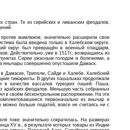
 стран. Те из сирийских и ливанских феодалов,
ений.
и против мамлюков, значительно расширили свои
истема была введена только в Халебском округе.
кий округ был превращён в военный плацдарм,
ов. Действительно, уже в 1517г., возвращаясь из
 пунктах Сирии ужасным голодом и болезнями, а
ва янычары совершенно опустошили Дамаск.
в Дамаске, Триполи, Сайде и Халебе. Халебский
ецкие тимариоты. В других пашалыках продолжали
и в качестве вассалов турецких пашей. Паша,
ез арабских феодалов. Меньшую часть собранных
лял в своём бесконтрольном распоряжении. На эти
комплектовавшееся первоначально из янычар и
к можно больше податей, вовсе не считаясь ни с
вля тоже значительно сократилась. На размерах
нца XV в., в результате которых товары из Индии