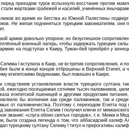
еред приходом турок вспыхнуло восстание против мамлю
а стали жертвами грабежей и насилий, учинённых янычарам
люков во время их бегства из Южной Палестины подверг
юков. Не желая подчиняться турецким завоевателям, они 
ет.
цкой армии довольно упорное, но безуспешное сопротивле
реплённый военный лагерь, чтобы задержать турецкие силы 
армию на подступах к Каиру, Туман-бей приобрёл у вене
 Селима I вступила в Каир, не встретив сопротивления, и 
ея были в конце концов отброшены в Верхний Египет, а 
иму египетскими бедуинами, был повешен в Каире.
м следствием установление власти турецкого султана та
ой, ежегодно посещаемая сотнями тысяч паломников, цел
жаза египетской пшеницей и другими продуктами питания,
повлекло бы волнения как среди паломников, так и сред
емых от паломничества. Поэтому с переходом Египта под
год завоевания Египта Селим I получил ключи от мекканско
ое звание: «слуга обоих святых городов», т. е. Мекки и Мед
и, была создана легенда о том, что аббасидский халиф А
дал турецкому султану Селиму I титул и прерогативы халиф