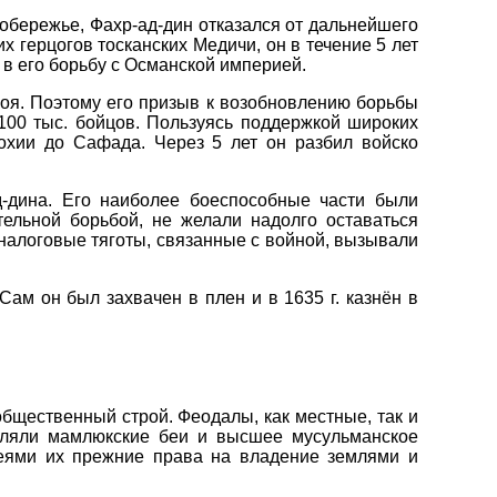
 побережье, Фахр-ад-дин отказался от дальнейшего
 герцогов тосканских Медичи, он в течение 5 лет
в его борьбу с Османской империей.
ероя. Поэтому его призыв к возобновлению борьбы
100 тыс. бойцов. Пользуясь поддержкой широких
охии до Сафада. Через 5 лет он разбил войско
-дина. Его наиболее боеспособные части были
ельной борьбой, не желали надолго оставаться
 налоговые тяготы, связанные с войной, вызывали
Сам он был захвачен в плен и в 1635 г. казнён в
общественный строй. Феодалы, как местные, так и
авляли мамлюкские беи и высшее мусульманское
беями их прежние права на владение землями и