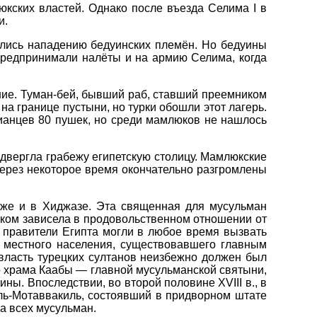
кских властей. Однако после въезда Селима I в
и.
лись нападению бедуинских племён. Но бедуины
предпринимали налёты и на армию Селима, когда
ние. Туман-бей, бывший раб, ставший преемником
на границе пустыни, но турки обошли этот лагерь.
цианцев 80 пушек, но среди мамлюков не нашлось
подвергла грабежу египетскую столицу. Мамлюкские
через некоторое время окончательно разгромлены
кже и в Хиджазе. Эта священная для мусульман
иком зависела в продовольственном отношении от
 правители Египта могли в любое время вызвать
и местного населения, существовавшего главным
 власть турецких султанов неизбежно должен был
го храма Каабы — главной мусульманской святыни,
ины. Впоследствии, во второй половине XVIII в., в
ль-Мотаввакиль, состоявший в придворном штате
а всех мусульман.