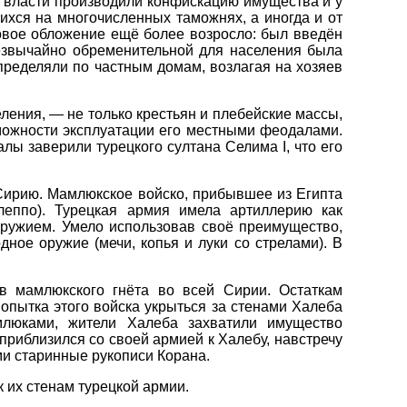
е власти производили конфискацию имущества и у
ихся на многочисленных таможнях, а иногда и от
овое обложение ещё более возросло: был введён
резвычайно обременительной для населения была
пределяли по частным домам, возлагая на хозяев
ления, — не только крестьян и плебейские массы,
можности эксплуатации его местными феодалами.
лы заверили турецкого султана Селима I, что его
 Сирию. Мамлюкское войско, прибывшее из Египта
леппо). Турецкая армия имела артиллерию как
оружием. Умело использовав своё преимущество,
ное оружие (мечи, копья и луки со стрелами). В
в мамлюкского гнёта во всей Сирии. Остаткам
опытка этого войска укрыться за стенами Халеба
млюками, жители Халеба захватили имущество
приблизился со своей армией к Халебу, навстречу
ми старинные рукописи Корана.
 их стенам турецкой армии.