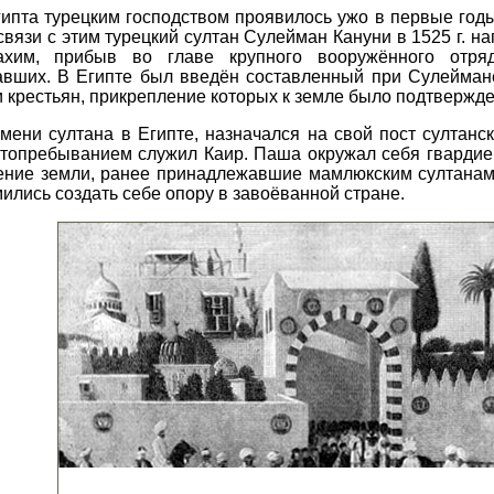
ипта турецким господством проявилось ужо в первые годы
связи с этим турецкий султан Сулейман Кануни в 1525 г. 
хим, прибыв во главе крупного вооружённого отряд
вших. В Египте был введён составленный при Сулеймане
 крестьян, прикрепление которых к земле было подтвержде
ени султана в Египте, назначался на свой пост султанск
местопребыванием служил Каир. Паша окружал себя гвард
дение земли, ранее принадлежавшие мамлюкским султанам
ились создать себе опору в завоёванной стране.