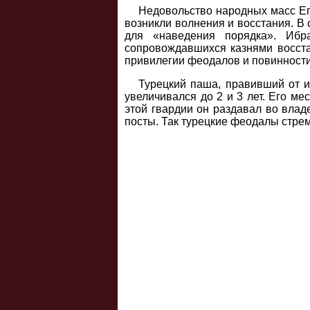
Недовольство народных масс Ег
возникли волнения и восстания. В 
для «наведения порядка». Ибра
сопровождавшихся казнями восста
привилегии феодалов и повинности
Турецкий паша, правивший от им
увеличивался до 2 и 3 лет. Его 
этой гвардии он раздавал во вла
посты. Так турецкие феодалы стрем