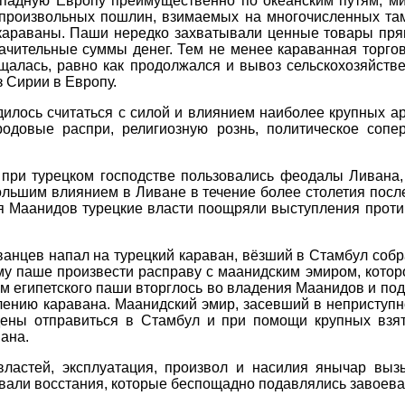
ападную Европу преимущественно по океанским путям, м
о произвольных пошлин, взимаемых на многочисленных та
караваны. Паши нередко захватывали ценные товары прям
начительные суммы денег. Тем не менее караванная торго
щалась, равно как продолжался и вывоз сельскохозяйстве
из Сирии в Европу.
илось считаться с силой и влиянием наиболее крупных ар
одовые распри, религиозную рознь, политическое сопе
при турецком господстве пользовались феодалы Ливана, 
ольшим влиянием в Ливане в течение более столетия посл
 Маанидов турецкие власти поощряли выступления против
ванцев напал на турецкий караван, вёзший в Стамбул собр
му паше произвести расправу с маанидским эмиром, которо
м египетского паши вторглось во владения Маанидов и под
лению каравана. Маанидский эмир, засевший в неприступно
ны отправиться в Стамбул и при помощи крупных взято
ана.
властей, эксплуатация, произвол и насилия янычар вы
ивали восстания, которые беспощадно подавлялись завоева