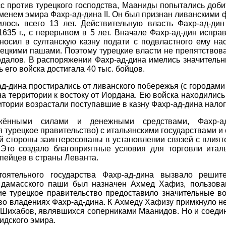
с против турецкого господства, Мааниды попытались доби
 именем эмира Фахр-ад-дина II. Он был признан ливанским
илось всего 13 лет. Действительную власть Фахр-ад-ди
635 г., с перерывом в 5 лет. Вначале Фахр-ад-дин испра
носил в султанскую казну подати с подвластного ему на
ецкими пашами. Поэтому турецкие власти не препятствова
одалов. В распоряжении Фахр-ад-дина имелись значитель
 его войска достигала 40 тыс. бойцов.
-ад-дина простирались от ливанского побережья (с городам
а территории к востоку от Иордана. Ею войска находились 
ритории возрастали поступавшие в казну Фахр-ад-дина нал
жёнными силами и денежными средствами, Фахр-ад-
 турецкое правительство) с итальянскими государствами и
й стороны заинтересованы в установлении связей с влия
 Это создало благоприятные условия для торговли итал
пейцев в страны Леванта.
тоятельного государства Фахр-ад-дина вызвало решит
ст дамасского паши был назначен Ахмед Хафиз, пользов
ие турецкое правительство предоставило значительные 
 во владениях Фахр-ад-дина. К Ахмеду Хафизу примкнуло н
Шихабов, являвшихся соперниками Маанидов. Но и соедин
идского эмира.