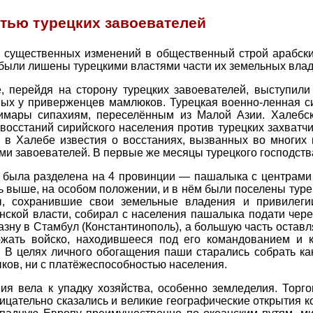
стью турецких завоевателей
 существенных изменений в общественный строй арабских
были лишены турецкими властями части их земельных влад
, перейдя на сторону турецких завоевателей, выступил
ных у приверженцев мамлюков. Турецкая военно-ленная с
тимары сипахиям, переселённым из Малой Азии. Халебс
осстаний сирийского населения против турецких захватчик
л в Халебе известия о восстаниях, вызванных во многих
и завоевателей. В первые же месяцы турецкого господст
 была разделена на 4 провинции — пашалыка с центрами 
ь выше, на особом положении, и в нём были поселены тур
ы, сохранившие свои земельные владения и привилеги
нской власти, собирал с населения пашалыка подати чер
азну в Стамбул (Константинополь), а большую часть остав
жать войско, находившееся под его командованием и 
. В целях личного обогащения паши старались собрать ка
ов, ни с платёжеспособностью населения.
ия вела к упадку хозяйства, особенно земледелия. Торго
ицательно сказались и великие географические открытия ко