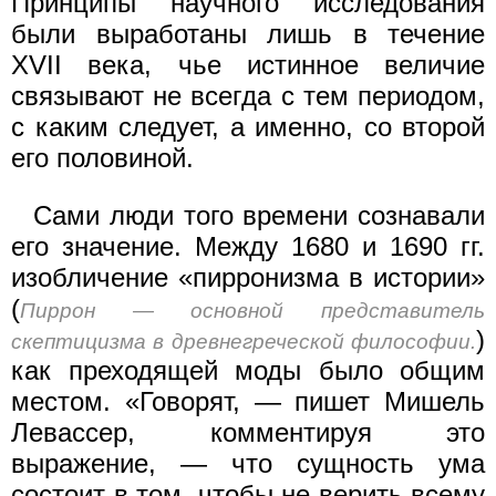
Принципы научного исследования
были выработаны лишь в течение
XVII века, чье истинное величие
связывают не всегда с тем периодом,
с каким следует, а именно, со второй
его половиной.
Сами люди того времени сознавали
его значение. Между 1680 и 1690 гг.
изобличение «пирронизма в истории»
(
Пиррон — основной представитель
)
скептицизма в древнегреческой философии.
как преходящей моды было общим
местом. «Говорят, — пишет Мишель
Левассер, комментируя это
выражение, — что сущность ума
состоит в том, чтобы не верить всему