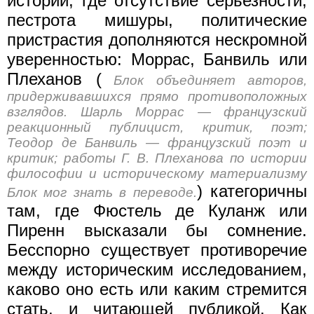
истории, где отсутствие серьезности,
пестрота мишуры, политические
пристрастия дополняются нескромной
уверенностью: Моррас, Банвиль или
Плеханов (
Блок объединяет авторов,
придерживавшихся прямо противоположных
взглядов. Шарль Моррас — французский
реакционный публицист, критик, поэт;
Теодор де Банвиль — французский поэт и
критик; работы Г. В. Плеханова по истории
философии и историческому материализму
) категоричны
Блок мог знать в переводе.
там, где Фюстель де Куланж или
Пиренн высказали бы сомнение.
Бесспорно существует противоречие
между историческим исследованием,
каково оно есть или каким стремится
стать, и читающей публикой. Как