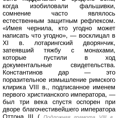
когда изобиловали фальшивки,
сомнение часто являлось
естественным защитным рефлексом.
«Имея чернила, кто угодно может
написать что угодно», — восклицал в
XI в. лотарингский дворянчик,
затеявший тяжбу с монахами,
которые пустили в ход
документальные свидетельства.
Константинов дар — это
поразительное измышление римского
клирика VIII в., подписанное именем
первого христианского императора, —
был три века спустя оспорен при
дворе благочестивейшего императора
Оттона III (
Подложная грамота VIII в.,