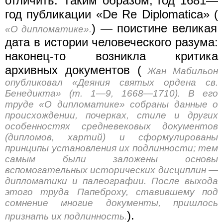
отличить. Таким образом, год 1681—
год публикации «De Re Diplomatica» (
) — поистине великая
«О дипломатике».
дата в истории человеческого разума:
наконец-то возникла критика
архивных документов (
Жан Мабильон
опубликовал «Деяния святых ордена св.
Бенедикта» (т. 1—9, 1668—1710). В его
труде «О дипломатике» собраны данные о
происхождении, почерках, стиле и других
особенностях средневековых документов
(дипломов, хартий) и сформулированы
принципы установления их подлинности; тем
самым были заложены основы
вспомогательных исторических дисциплин —
дипломатики и палеографии. После выхода
этого труда Папеброху, ставившему под
сомнение многие документы, пришлось
).
признать иx подлинность.