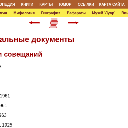
ОПЕДИЯ
КНИГИ
КАРТЫ
ЮМОР
ССЫЛКИ
КАРТА САЙТА
игия
Мифология
География
Рефераты
Музей 'Лувр'
Ви
иальные документы
и совещаний
8
 1961
1961
963
, 1925