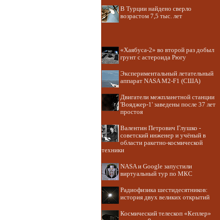
В Турции найдено сверло
возрастом 7,5 тыс. лет
«Хаябуса-2» во второй раз добыл
грунт с астероида Рюгу
Экспериментальный летательный
аппарат NASA M2-F1 (США)
Двигатели межпланетной станции
'Вояджер-1' заведены после 37 лет
простоя
Валентин Петрович Глушко -
советский инженер и учёный в
области ракетно-космической
техники
NASA и Google запустили
виртуальный тур по МКС
Радиофизика шестидесятников:
история двух великих открытий
Космический телескоп «Кеплер»