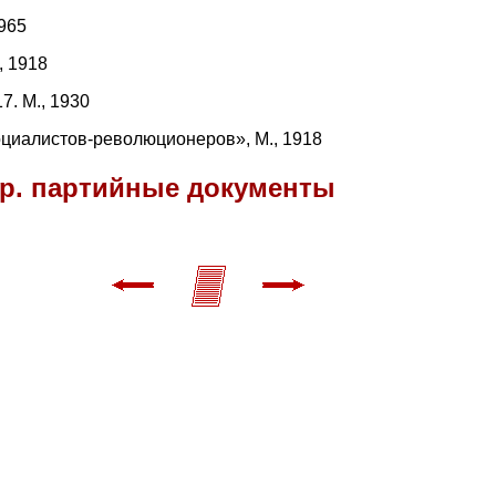
965
, 1918
7. М., 1930
оциалистов-революцио­неров», М., 1918
др. партийные документы