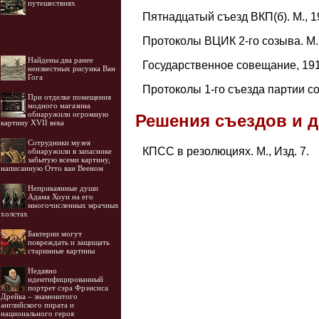
путешествиях
Пятнадцатый съезд ВКП(б). М., 1
Протоколы ВЦИК 2-го созыва. М.
Найдены два ранее
Государственное совещание, 191
неизвестных рисунка Ван
Гога
Протоколы 1-го съезда партии с
При отделке помещения
модного магазина
обнаружили огромную
Решения съездов и 
картину XVII века
Cотрудники музея
КПСС в резолюциях. М., Изд. 7.
обнаружили в запаснике
забытую всеми картину,
написанную Отто ван Вееном
Неприкаянные души
Адама Хоуи на его
многочисленных мрачных
холстах
Бактерии могут
повреждать и защищать
старинные картины
Недавно
идентифицированный
портрет сэра Фрэнсиса
Дрейка – знаменитого
английского пирата и
национального героя