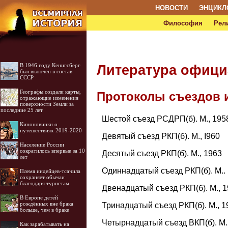
НОВОСТИ
ЭНЦИКЛ
Философия
Рел
В 1946 году Кенигсберг
Литература офиц
был включен в состав
СССР
Географы создали карты,
Протоколы съездов 
отражающие изменения
поверхности Земли за
последние 25 лет
Шестой съезд РСДРП(б). М., 195
Киноновинки о
путешествиях 2019-2020
Девятый съезд РКП(б). М., I960
Население России
сократилось впервые за 10
Десятый съезд РКП(б). М., 1963
лет
Одиннадцатый съезд РКП(б). М..
Племя индейцев-тсачила
сохраняет обычаи
благодаря туристам
Двенадцатый съезд РКП(б). М., 
В Европе детей
рождённых вне брака
Тринадцатый съезд РКП(б). М., 1
больше, чем в браке
Четырнадцатый съезд ВКП(б). М.
Как зарабатывать на