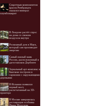
Секретным компонентом
красок Рембрандта
оказался минерал
плумбонакрит
В Лондоне растёт спрос
на дома со свежим
воздухом внутри
Роскошный дом в Мауи,
который сам производит
энергию
Самый южный маяк
России, расположенный в
дагестанском Дербенте
Зеркальный арт-комплекс в
Бангкоке построен в
гармонии с окружающими
деревьями
В Испании появился
первый мост,
распечатанный на 3D-
принтере
В Москве завершилась
реставрация особняка
Ивана Морозова