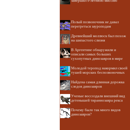
завершил 9-летнюю миссию
Полый позвоночник не давал
перегреться зауроподам
Древнейший моллюск был похож
на шипастого слизня
В Аргентине обнаружили и
описали самых больших
сухопутных динозавров в мире
Молодой теропод накормил своей
тушей морских беспозвоночных
Найдена самая длинная дорожка
следов динозавров
Ученые воссоздали внешний вид
детенышей тираннозавра рекса
Почему было так много видов
динозавров?