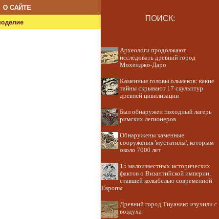
О САЙТЕ
ПОИСК:
ноделие
Археологи продолжают
исследовать древний город
Мохенджо-Даро
Каменные головы ольмеков: какие
тайны скрывают 17 скульптур
древней цивилизации
Был обнаружен походный лагерь
римских легионеров
Обнаружены каменные
сооружения 'мустатилы', которым
около 7000 лет
15 малоизвестных исторических
фактов о Византийской империи,
ставшей колыбелью современной
Европы
Древний город Тиуанако изучили с
воздуха