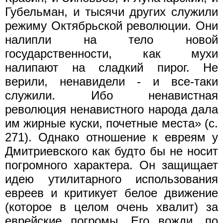
Губельман, и тысячи других служили
режиму Октябрьской революции. Они
налипли на тело новой
государственности, как мухи
налипают на сладкий пирог. Не
верили, ненавидели - и все-таки
служили. Ибо ненавистная
революция ненавистного народа дала
им жирные куски, почетные места» (с.
271). Однако отношение к евреям у
Дмитриевского как будто бы не носит
погромного характера. Он защищает
идею утилитарного использования
евреев и критикует белое движение
(которое в целом очень хвалит) за
еврейские погромы. Его вожди, по