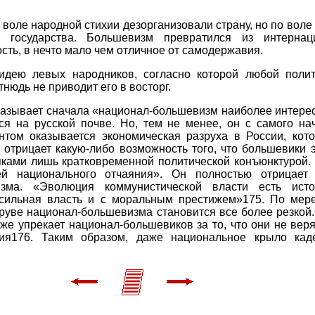
о воле народной стихии дезорганизовали страну, но по вол
 государства. Большевизм превратился из интернац
сть, в нечто мало чем отличное от самодержавия.
идею левых народников, согласно которой любой поли
тнюдь не приводит его в восторг.
называет сначала «национал-большевизм наиболее интере
я на рус­ской почве. Но, тем не менее, он с самого на
том оказывается экономическая разруха в России, кото
отрицает какую-либо возможность того, что большевики 
яками лишь кратковременной политической конъюнктурой.
ей национального отчаяния». Он полностью отрицает 
зма. «Эволюция коммунистической власти есть истор
сильная власть и с моральным престижем»175. По мере
труве национал-большевизма становится все более резкой.
акже упрекает национал-большевиков за то, что они не вер
ия176. Таким образом, даже национальное крыло каде