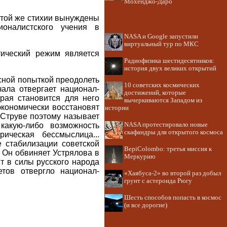
Мохенджо-Даро
е той же стихии вынуждены
ионалистского учения в
NASA и Google запустили
виртуальный тур по МКС
тический режим является
Радиофизика шестидесятников:
история двух великих открытий
сной попыткой преодолеть
10 советских космических
чала отвергает национал-
достижений, которые
рая становится для него
вычеркиваются Западом из
экономически восстановят
истории
 Струве поэтому называет
какую-либо возможность
NASA протестировало новые
скафандры для открытого космоса
ическая бессмыслица...
 стабилизации советской
BepiColombo: третья миссия к
 Он обвиняет Устрялова в
Меркурию
ят в силы русского народа
тов отвергло национал-
«Хаябуса-2» во второй раз добыл
грунт с астероида Рюгу
Шесть способов попасть в космос
(и все дорогие)