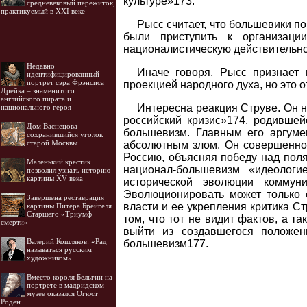
культуре»173.
средневековый пережиток,
практикуемый в XXI веке
Рысс считает, что большевики п
были приступить к организации
националистическую действительно
Недавно
Иначе говоря, Рысс признает 
идентифицированный
портрет сэра Фрэнсиса
проекцией народного духа, но это о
Дрейка – знаменитого
английского пирата и
Интересна реакция Струве. Он 
национального героя
российский кризис»174, родившейс
Дом Васнецова —
большевизм. Главным его аргумен
сохранившийся уголок
старой Москвы
абсолютным злом. Он совершенно 
Россию, объясняя победу над пол
Маленький крестик
национал-большевизм «идеологи
позволил узнать историю
картины XV века
исторической эволюции коммуни
Эволюционировать может только 
Завершена реставрация
власти и ее укрепления критика С
картины Питера Брейгеля
Старшего «Триумф
том, что тот не видит фактов, а т
смерти»
выйти из создавшегося положен
Валерий Кошляков: «Рад
большевизм177.
называться русским
художником»
Вместо короля Бельгии на
портрете в мадридском
музее оказался Огюст
Роден