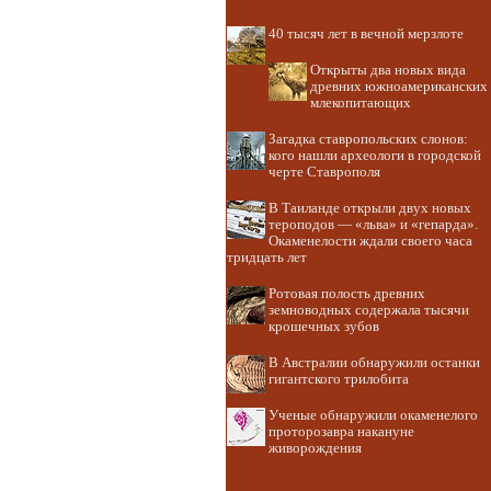
40 тысяч лет в вечной мерзлоте
Открыты два новых вида
древних южноамериканских
млекопитающих
Загадка ставропольских слонов:
кого нашли археологи в городской
черте Ставрополя
В Таиланде открыли двух новых
тероподов — «льва» и «гепарда».
Окаменелости ждали своего часа
тридцать лет
Ротовая полость древних
земноводных содержала тысячи
крошечных зубов
В Австралии обнаружили останки
гигантского трилобита
Ученые обнаружили окаменелого
проторозавра накануне
живорождения