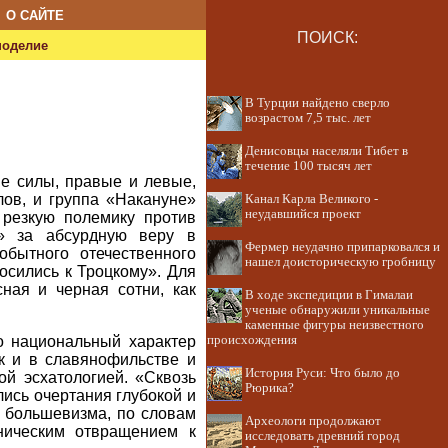
О САЙТЕ
ПОИСК:
ноделие
В Турции найдено сверло
возрастом 7,5 тыс. лет
Денисовцы населяли Тибет в
течение 100 тысяч лет
е силы, правые и левые,
ов, и группа «Накануне»
Канал Карла Великого -
неудавшийся проект
 резкую полемику против
м» за абсурдную веру в
Фермер неудачно припарковался и
обытного отечественного
нашел доисторическую гробницу
росились к Троцкому». Для
сная и черная сотни, как
В ходе экспедиции в Гималаи
ученые обнаружили уникальные
каменные фигуры неизвестного
о национальный характер
происхождения
к и в славянофильстве и
История Руси: Что было до
й эсхатологией. «Сквозь
Рюрика?
лись очертания глубокой и
я большевизма, по словам
Археологи продолжают
аническим отвращением к
исследовать древний город