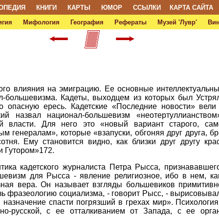
ОПЕДИЯ
КНИГИ
КАРТЫ
ЮМОР
ССЫЛКИ
КАРТА САЙТА
игия
Мифология
География
Рефераты
Музей 'Лувр'
Ви
го влияния на эмиграцию. Ее основные интеллектуальны
-большевизма. Кадеты, выходцем из которых был Устрял
о опасную ересь. Кадетские «Последние новости» вели
кий назвал национал-большевизм «неотертуллианство
й власти. Для него это «новый вариант старого, сам
ым генералам», которые «взапуски, обгоняя друг друга, б
отня. Ему становится видно, как близки друг другу кра
и Гутором»172.
итика кадетского журналиста Петра Рысса, признававшег
евизм для Рысса - явление религиозное, ибо в нем, ка
зная вера. Он называет взгляды большевиков примитивно
зь фразеологию социализма, - говорит Рысс, - вырисовыва
в назначение спасти погрязший в грехах мир». Психологи
но-русской, с ее отталкиванием от Запада, с ее орг