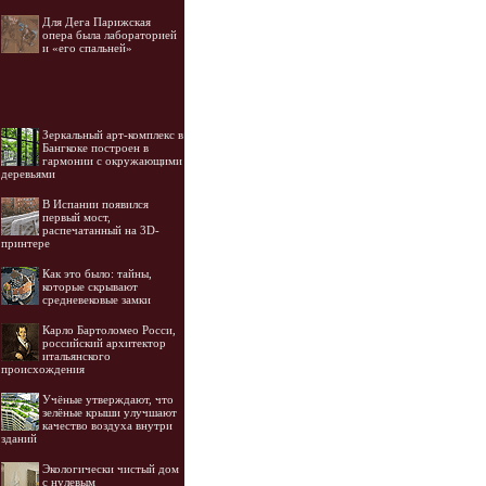
Для Дега Парижская
опера была лабораторией
и «его спальней»
Зеркальный арт-комплекс в
Бангкоке построен в
гармонии с окружающими
деревьями
В Испании появился
первый мост,
распечатанный на 3D-
принтере
Как это было: тайны,
которые скрывают
средневековые замки
Карло Бартоломео Росси,
российский архитектор
итальянского
происхождения
Учёные утверждают, что
зелёные крыши улучшают
качество воздуха внутри
зданий
Экологически чистый дом
с нулевым