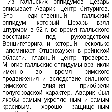
Из галльских оппидумов Цезарь
описывает Аварик, центр битуригов.
Это единственный галльский
оппидум, который Цезарь взял
штурмом в 52 г. во время галльского
восстания под руководством
Венцигеторига и который несколько
напоминает Отценхаузен в рейнской
области, главный центр треверов.
Многие галльские оппидумы возникли
именно во время римского
продвижения и вследствие сильного
римского влияния приобрели
полугородской характер. Аварик был
якобы самым укрепленным и самым
красивым, хорошо защищенным