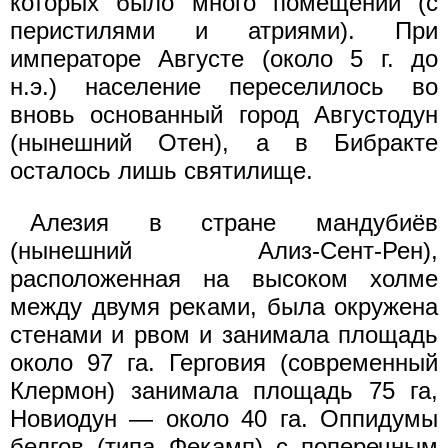
которых было много помещений (с
перистилями и атриями). При
императоре Августе (около 5 г. до
н.э.) население переселилось во
вновь основанный город Августодун
(нынешний Отен), а в Бибракте
осталось лишь святилище.
Алезия в стране мандубиёв
(нынешний Ализ-Сент-Рен),
расположенная на высоком холме
между двумя реками, была окружена
стенами и рвом и занимала площадь
около 97 га. Герговия (современный
Клермон) занимала площадь 75 га,
Новиодун — около 40 га. Оппидумы
белгов (типа Фекамп) с поперечным