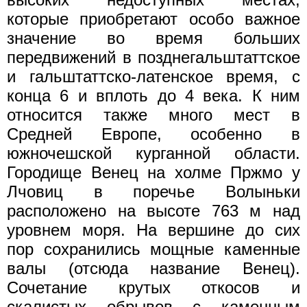
которые приобретают особо важное
значение во время больших
передвижений в позднегальштаттское
и гальштаттско-латенское время, с
конца 6 и вплоть до 4 века. К ним
относится также много мест в
Средней Европе, особенно в
южночешской курганной области.
Городище Венец на холме Пржмо у
Лчовиц в поречье Волыньки
расположено на высоте 763 м над
уровнем моря. На вершине до сих
пор сохранились мощные каменные
валы (отсюда название Венец).
Сочетание крутых откосов и
скалистых обрывов с каменным