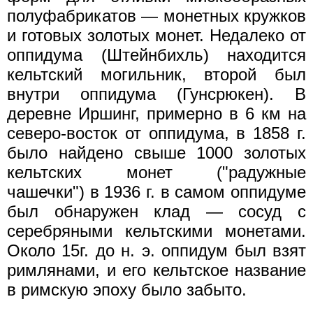
полуфабрикатов — монетных кружков
и готовых золотых монет. Недалеко от
оппидума (Штейнбихль) находится
кельтский могильник, второй был
внутри оппидума (Гунсрюкен). В
деревне Иршинг, примерно в 6 км на
северо-восток от оппидума, в 1858 г.
было найдено свыше 1000 золотых
кельтских монет ("радужные
чашечки") в 1936 г. в самом оппидуме
был обнаружен клад — сосуд с
серебряными кельтскими монетами.
Около 15г. до н. э. оппидум был взят
римлянами, и его кельтское название
в римскую эпоху было забыто.