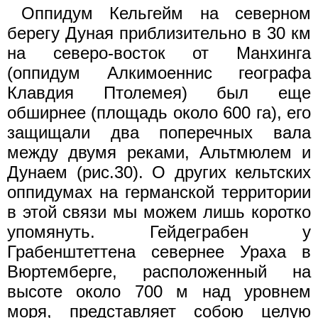
Оппидум Кельгейм на северном
берегу Дуная приблизительно в 30 км
на северо-восток от Манхинга
(оппидум Алкимоеннис географа
Клавдия Птолемея) был еще
обширнее (площадь около 600 га), его
защищали два поперечных вала
между двумя реками, Альтмюлем и
Дунаем (рис.30). О других кельтских
оппидумах на германской территории
в этой связи мы можем лишь коротко
упомянуть. Гейдеграбен у
Грабенштеттена севернее Ураха в
Вюртемберге, расположенный на
высоте около 700 м над уровнем
моря, представляет собою целую