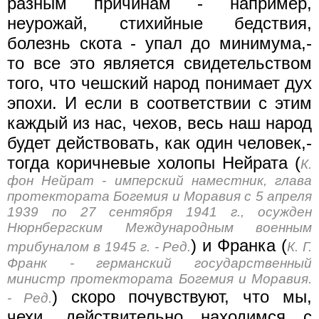
разным причинам - например,
неурожай, стихийные бедствия,
болезнь скота - упал до минимума,-
то все это является свидетельством
того, что чешский народ понимает дух
эпохи. И если в соответствии с этим
каждый из нас, чехов, весь наш народ
будет действовать, как один человек,-
тогда коричневые холопы Нейрата (
К.
фон Нейрат - имперский наместник, глава
протектората Богемия и Моравия с 5 апреля
1939 по 27 сентября 1941 г., осужден
Нюрнбергским Международным военным
) и Франка (
трибуналом в 1945 г. - Ред.
К. Г.
Франк - германский государственный
министр протектората Богемия и Моравия.
) скоро почувствуют, что мы,
- Ред.
чехи, действительно находимся с