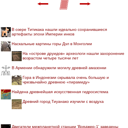
В озере Титикака нашли идеально сохранившиеся
артефакты эпохи Империи инков
Наскальные картины горы Дэл в Монголии
На «острове друидов» археологи нашли захоронение
возрастом четыре тысячи лет
В Армении обнаружили могилу древней амазонки
Гора в Индонезии скрывала очень большую и
чрезвычайно древнюю «пирамиду»
Найдена древнейшая искусственная гидросистема
Древний город Тиуанако изучили с воздуха
Двигатели межпланетной станции 'Вояджер-1' заведены