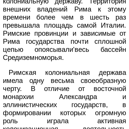
колониальную державу. Территория
внешних владений Рима к этому
времени более чем в шесть раз
превышала площадь самой Италии.
Римские провинции и зависимые от
Рима государства почти сплошной
цепью опоясывали'весь бассейн
Средиземноморья.
Римская колониальная держава
имела одну весьма своеобразную
черту. В отличие от восточной
монархии Александра и
эллинистических государств, в
формировании которых огромную
роль играла активная
колонизационная деятельность