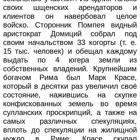
своих шщенских арендаторов и
клиентов он навербовал целое
войско. Сторонник Помпея видный
аристократ Домиций собрал под
своим начальством 33 когорты (т. е.
15 тыс. человек) и обещал каждому
выдать по 4 югера земли из
собственных владений. Крупнейшим
богачом Рима был Марк Красе,
который в десятки раз увеличил своё
состояние, нажившись на скупке
конфискованных земель во время
сулланских проскрипций, а также на
самых различных спекуляциях,
вплоть до спекуляции на жилищной
нуждо в Риме. Красе скупал