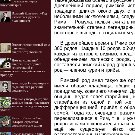
также доказывалось его этрусское 
оказался минерал
плумбонакрит
Древнейший период римской ист
традиции, длился около двух с 
Валерий Кошляков: «Рад
небольшими исключениями, следуе
называться русским
художником»
Рима — Ромула, нельзя считать и
значительной степени легендарн
некоторые выводы о социальном ус
В древнейшее время в Риме сох
Экологически чистый дом
300 рсдов. Каждые 10 родов объед
с нулевым
энергопотреблением
каждая из которых, видимо, предс
объединением латинских родов, 
Дом на солнечной
энергии из сборных
составляли римский народ (populus
конструкций с
род — членом курии и трибы.
минимальным воздействием на
природу
Римский род имел такую же орг
Александр Померанцев –
имели общие кладбища, общие р
выдающийся русский
архитектор
повидимому, всеми его членами. 
общины ведал совет старейшин, и
Учёные утверждают, что
старейшин из одной и той же 
зелёные крыши улучшают
качество воздуха внутри
дифференциацией, привёл к обра
зданий
семей. Тогда же, очевидно, разви
переселившиеся в Рим, т. е. «чуж
Как это было: тайны,
которые скрывают
родов искали покровительства и з
средневековые замки
ещё не существует чётко офо
Самые высокие в мире
распространённым учреждением.