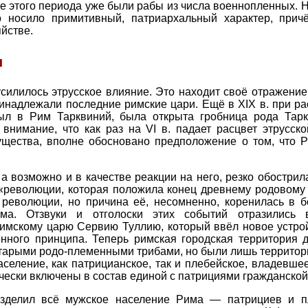
 этого периода уже были рабы из числа военнопленных. Н
о носило примитивный, патриархальный характер, прич
йстве.
я
 усилилось этрусское влияние. Это находит своё отражение
ринадлежали последние римские цари. Ещё в XIX в. при ра
был в Рим Тарквиний, была открыта гробница рода Тар
 внимание, что как раз на VI в. падает расцвет этрусс
ущества, вполне обосновано предположение о том, что 
 а возможно и в качестве реакции на него, резко обостри
 «революции, которая положила конец древнему родовому 
 революции, но причина её, несомненно, коренилась в 
ма. Отзвуки и отголоски этих событий отразились 
имскому царю Сервию Туллию, который ввёл новое устро
нного принципа. Теперь римская городская территория д
старыми родо-племенными трибами, но были лишь территор
селение, как патрицианское, так и плебейское, владевшее
чески включены в состав единой с патрициями гражданско
азделил всё мужское население Рима — патрициев и п