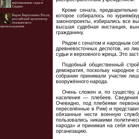
вертикальные сады в
Сиднее
Кроме сената, предварительн
Карло Бартоломео Росси,
которое собиралось по куриям(к
российский архитектор
законопроекты, избирались все вы
итальянского
происхождения
высшая судебная инстанция, вын
гражданину.
Рядом с сенатом и народным со
древневосточных деспотов, но л
судьи и верховного жреца. Это зас
Подобный общественный строй 
демократия, поскольку народное 
собрании принимали участие лиш
вооружённого народа.
Очень сложен и, по существу,
населения — плебеев. Сведения
Очевидно, под плебеями первона
переселённые в Рим) и представи
обязанные нести военную служб
пользовались никакими политиче
народа» и принимая на себя клие
организацию.