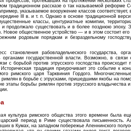
 процессов, протекавших на протяжении нескольких столети
амом традиционном рассказе о так называемой реформе С
пример, указываемое вооружение классов соответствует, в
редине III в. и т. п. Однако в основе традиционной верс
мущественные классы, центуриатные комипии, территор
в. и продолжало существовать и в более позднюю эпоху. 
. Новое общественное устройство — и в этом состоит его
режним родовым порядкам и безраздельному господств
сс становления рабовладельческого государства, орга
 органами государственной власти. Возможно, в связи
язи с борьбой против этрусского господства происходит 
Историческая традиция приурочивает это событие к концу 
мого римского царя Тарквиния Гордого. Многочисленны
х римлян в борьбе с этрусками, пришедшими якобы на пом
ие этапы борьбы римлян против этрусского владычества и
ции.
ра
ная культура римского общества этого времени была ещ
 царский период в Риме существовала письменность. 
ивших в Кумах, на западном побережье Апеннинского полуо
.) утверждал, что он своими глазами видел текст догов