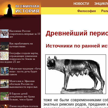
НОВОСТИ
ЭНЦИКЛ
Философия
Рел
Население России
Древнейший перио
сократилось впервые за 10
лет
Как зарабатывать на
Источники по ранней ис
путешествиях
Географы создали карты,
отражающие изменения
поверхности Земли за
последние 25 лет
Афганская традиция «бача
пош»: пусть дочь будет
сыном
Монголия и Эфиопия
обогнали Россию по
выживаемости взрослых
В Европе детей
рождённых вне брака
тоже не были современниками соб
больше, чем в браке
знатных римских родов, предания 
Племя индейцев-тсачила