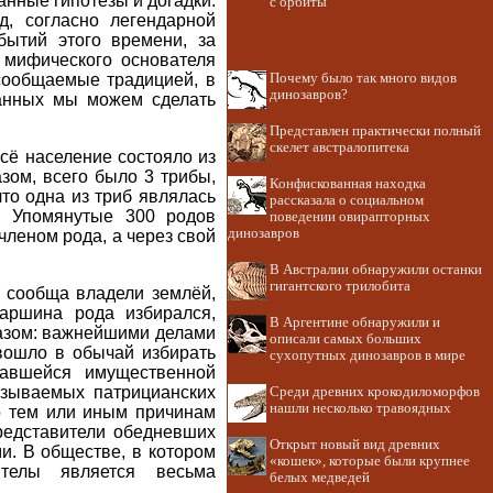
анные гипотезы и догадки.
с орбиты
, согласно легендарной
бытий этого времени, за
 мифического основателя
Почему было так много видов
сообщаемые традицией, в
динозавров?
данных мы можем сделать
Представлен практически полный
скелет австралопитека
сё население состояло из
зом, всего было 3 трибы,
Конфискованная находка
то одна из триб являлась
рассказала о социальном
х. Упомянутые 300 родов
поведении овирапторных
динозавров
членом рода, а через свой
В Австралии обнаружили останки
гигантского трилобита
ы сообща владели землёй,
аршина рода избирался,
В Аргентине обнаружили и
азом: важнейшими делами
описали самых больших
вошло в обычай избирать
сухопутных динозавров в мире
вавшейся имущественной
азываемых патрицианских
Среди древних крокодиломорфов
нашли несколько травоядных
по тем или иным причинам
представители обедневших
Открыт новый вид древних
и. В обществе, в котором
«кошек», которые были крупнее
нтелы является весьма
белых медведей