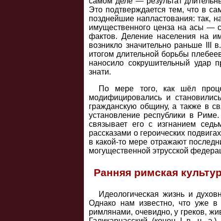
самом деле — результат длительных
Это подтверждается тем, что в с
позднейшие напластования: так, на
имущественного ценза на асы — се
фактов. Деление населения на и
возникло значительно раньше III 
итогом длительной борьбы плебеев
наносило сокрушительный удар п
знати.
По мере того, как шёл проце
модифицировались и становились
гражданскую общину, а также в св
установление республики в Риме. 
связывает его с изгнанием седь
рассказами о героических подвига
в какой-то мере отражают последн
могущественной этрусской федера
Ранняя римская культу
Идеологическая жизнь и духов
Однако нам известно, что уже в
римлянами, очевидно, у греков, ж
Галикарнасский (конец I в. н. э