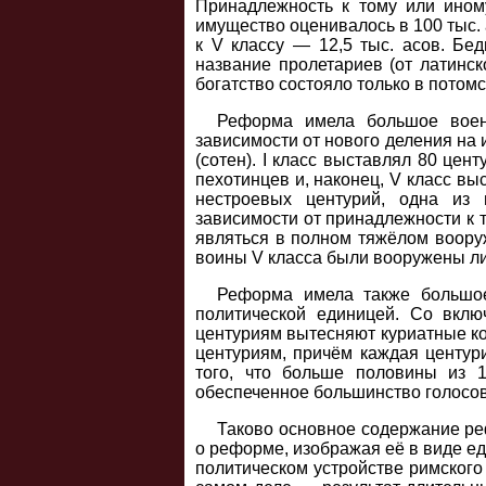
Принадлежность к тому или ином
имущество оценивалось в 100 тыс. асо
к V классу — 12,5 тыс. асов. Бе
название пролетариев (от латинск
богатство состояло только в потомс
Реформа имела большое военн
зависимости от нового деления на
(сотен). I класс выставлял 80 це
пехотинцев и, наконец, V класс в
нестроевых центурий, одна из
зависимости от принадлежности к т
являться в полном тяжёлом воору
воины V класса были вооружены ли
Реформа имела также большое 
политической единицей. Со вкл
центуриям вытесняют куриатные ко
центуриям, причём каждая центури
того, что больше половины из 1
обеспеченное большинство голосов
Таково основное содержание р
о реформе, изображая её в виде ед
политическом устройстве римского