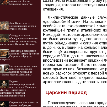
сознательно искажённый в угоду п
сохраняет обычаи
благодаря туристам
традиция, которая повествует нам 
отношения.
Лингвистические данные служ
«дорийской» Италии. На основани
Дом Васнецова —
особой латинско-фалискской язык
сохранившийся уголок
старой Москвы
крупнейшей группы италийских яз
Рима даёт материал археологически
Cотрудники музея
не было делом рук одного «основа
обнаружили в запаснике
забытую всеми картину,
путём объединения и слияния отде
написанную Отто ван Вееном
в. до н. -э. в Лации, на холмах П
Завершена реставрация
были ещё изолированы друг от д
картины Питера Брейгеля
середине VII в. до н. э. населен
Старшего «Триумф
смерти»
впоследствии возникает римский Ф
города как такового. В этот пери
Организаторы выставки
некоторых из них. Возникновение 
повесили рядом две
картины Караваджо
новых раскопок относят к первой 
«Экстаз Марии Магдалины»
который был ещё, видимо, незас
археологи склонны датировать начал
Недавно
идентифицированный
портрет сэра Фрэнсиса
Дрейка – знаменитого
Царскии период
английского пирата и
национального героя
Секретным компонентом
Происхождение названия города 
красок Рембрандта