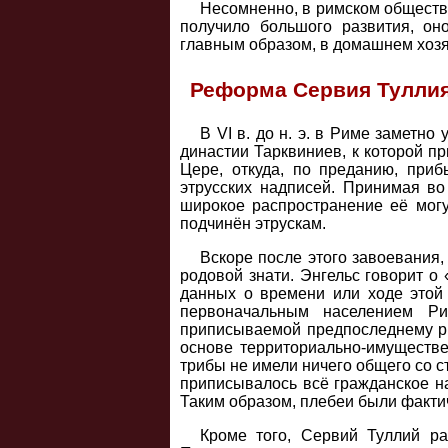
Несомненно, в римском обществе
получило большого развития, он
главным образом, в домашнем хозя
Реформа Сервия Тулли
В VI в. до н. э. в Риме заметно
династии Тарквиниев, к которой п
Цере, откуда, по преданию, при
этрусских надписей. Принимая во
широкое распространение её мог
подчинён этрускам.
Вскоре после этого завоевания,
родовой знати. Энгельс говорит о
данных о времени или ходе этой
первоначальным населением Ри
приписываемой предпоследнему р
основе территориально-имуществе
трибы не имели ничего общего со 
приписывалось всё гражданское на
Таким образом, плебеи были факти
Кроме того, Сервий Туллий р