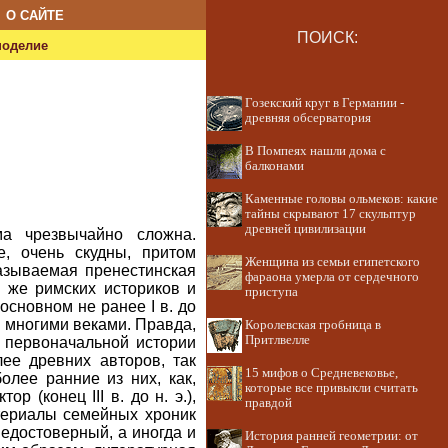
О САЙТЕ
ПОИСК:
ноделие
Гозекский круг в Германии -
древняя обсерватория
В Помпеях нашли дома с
балконами
Каменные головы ольмеков: какие
тайны скрывают 17 скульптур
древней цивилизации
а чрезвычайно сложна.
, очень скудны, притом
Женщина из семьи египетского
азываемая пренестинская
фараона умерла от сердечного
ы же римских историков и
приступа
основном не ранее I в. до
и многими веками. Правда,
Королевская гробница в
Притлвелле
 первоначальной истории
лее древних авторов, так
15 мифов о Средневековье,
лее ранние из них, как,
которые все привыкли считать
 (конец III в. до н. э.),
правдой
териалы семейных хроник
недостоверный, а иногда и
История ранней геометрии: от