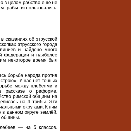
о в целом рабство ещё не
ём рабы использовались,
 в сказаниях об этрусской
скопках этрусского города
квиниев и найдено много
кой федерации и наиболее
Рим некоторое время был
лась борьба народа против
строю». У нас нет точных
борьбе между плебеями и
в рассказе о реформе,
йство римской общины на
елилась на 4 трибы. Эти
иальными округами. К ним
 в данном округе землёй.
й общины.
лебеев — на 5 классов.