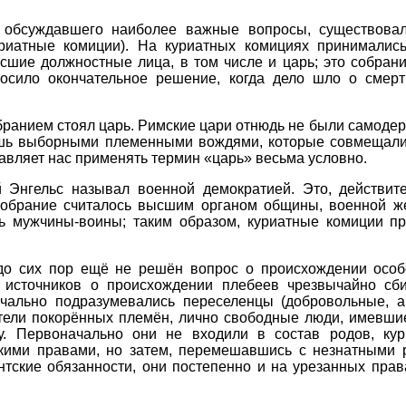
о обсуждавшего наиболее важные вопросы, существовал
уриатные комиции). На куриатных комициях принималис
сшие должностные лица, в том числе и царь; это собрани
осило окончательное решение, когда дело шло о смер
бранием стоял царь. Римские цари отнюдь не были самод
ишь выборными племенными вождями, которые совмещали
тавляет нас применять термин «царь» весьма условно.
Энгельс называл военной демократией. Это, действит
собрание считалось высшим органом общины, военной же
ь мужчины-воины; таким образом, куриатные комиции пр
 до сих пор ещё не решён вопрос о происхождении особ
 источников о происхождении плебеев чрезвычайно сби
чально подразумевались переселенцы (добровольные, а
тели покорённых племён, лично свободные люди, имевшие
у. Первоначально они не входили в состав родов, кур
скими правами, но затем, перемешавшись с незнатными 
нтские обязанности, они постепенно и на урезанных пра