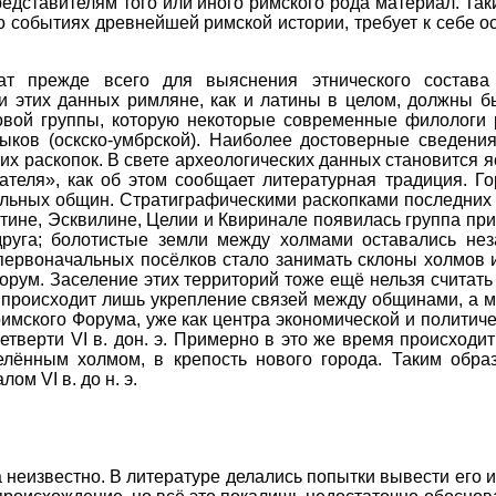
редставителям того или иного римского рода материал. Та
о событиях древнейшей римской истории, требует к себе о
ат прежде всего для выяснения этнического состава
и этих данных римляне, как и латины в целом, должны б
овой группы, которую некоторые современные филологи р
ыков (оскско-умбрской). Наиболее достоверные сведени
х раскопок. В свете археологических данных становится я
теля», как об этом сообщает литературная традиция. Го
льных общин. Стратиграфическими раскопками последних ле
алатине, Эсквилине, Целии и Квиринале появилась группа п
руга; болотистые земли между холмами оставались не
ие первоначальных посёлков стало занимать склоны холмов
орум. Заселение этих территорий тоже ещё нельзя считат
од происходит лишь укрепление связей между общинами, а 
римского Форума, уже как центра экономической и политич
четверти VI в. дон. э. Примерно в это же время происход
елённым холмом, в крепость нового города. Таким обра
ом VI в. до н. э.
неизвестно. В литературе делались попытки вывести его из