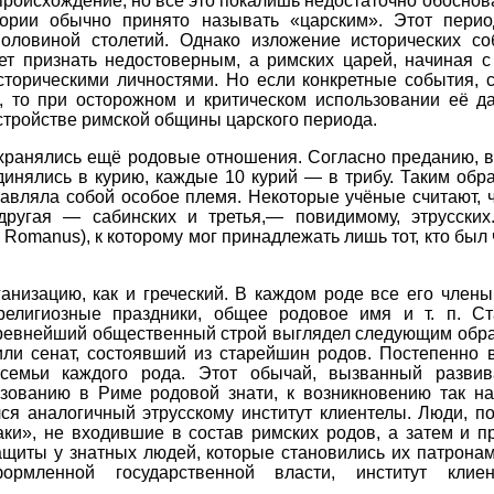
происхождение, но всё это покалишь недостаточно обоснов
ории обычно принято называть «царским». Этот период
половиной столетий. Однако изложение исторических со
т признать недостоверным, а римских царей, начиная с
сторическими личностями. Но если конкретные события, 
ы, то при осторожном и критическом использовании её 
тройстве римской общины царского периода.
ранялись ещё родовые отношения. Согласно преданию, в
инялись в курию, каждые 10 курий — в трибу. Таким обра
тавляла собой особое племя. Некоторые учёные считают, ч
другая — сабинских и третья,— повидимому, этрусски
 Romanus), к которому мог принадлежать лишь тот, кто был 
анизацию, как и греческий. В каждом роде все его член
елигиозные праздники, общее родовое имя и т. п. Ст
Древнейший общественный строй выглядел следующим обр
ли сенат, состоявший из старейшин родов. Постепенно 
семьи каждого рода. Этот обычай, вызванный разви
зованию в Риме родовой знати, к возникновению так н
лся аналогичный этрусскому институт клиентелы. Люди, 
аки», не входившие в состав римских родов, а затем и 
ащиты у знатных людей, которые становились их патронам
рмленной государственной власти, институт клие