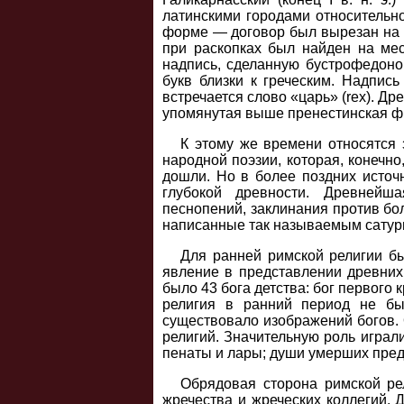
латинскими городами относительно
форме — договор был вырезан на 
при раскопках был найден на ме
надпись, сделанную бустрофедоном
букв близки к греческим. Надпись
встречается слово «царь» (rex). 
упомянутая выше пренестинская ф
К этому же времени относятся 
народной поэзии, которая, конечно
дошли. Но в более поздних источ
глубокой древности. Древнейш
песнопений, заклинания против боле
написанные так называемым сатурн
Для ранней римской религии б
явление в представлении древних 
было 43 бога детства: бог первого к
религия в ранний период не б
существовало изображений богов. 
религий. Значительную роль играл
пенаты и лары; души умерших пред
Обрядовая сторона римской ре
жречества и жреческих коллегий.