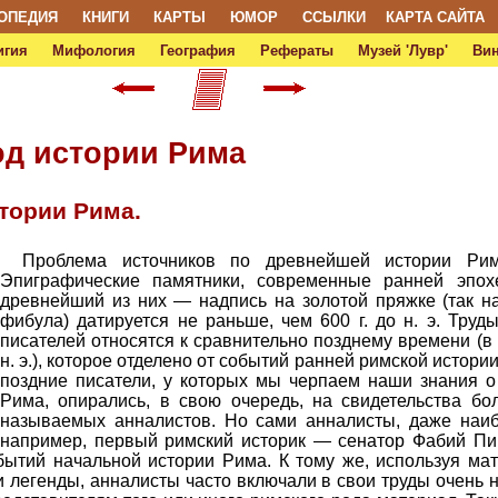
ОПЕДИЯ
КНИГИ
КАРТЫ
ЮМОР
ССЫЛКИ
КАРТА САЙТА
игия
Мифология
География
Рефераты
Музей 'Лувр'
Ви
д истории Рима
тории Рима.
Проблема источников по древнейшей истории Рим
Эпиграфические памятники, современные ранней эпохе
древнейший из них — надпись на золотой пряжке (так н
фибула) датируется не раньше, чем 600 г. до н. э. Труд
писателей относятся к сравнительно позднему времени (в 
н. э.), которое отделено от событий ранней римской истори
поздние писатели, у которых мы черпаем наши знания о
Рима, опирались, в свою очередь, на свидетельства бо
называемых анналистов. Но сами анналисты, даже наибо
например, первый римский историк — сенатор Фабий Пиктор
ытий начальной истории Рима. К тому же, используя ма
и легенды, анналисты часто включали в свои труды очень 