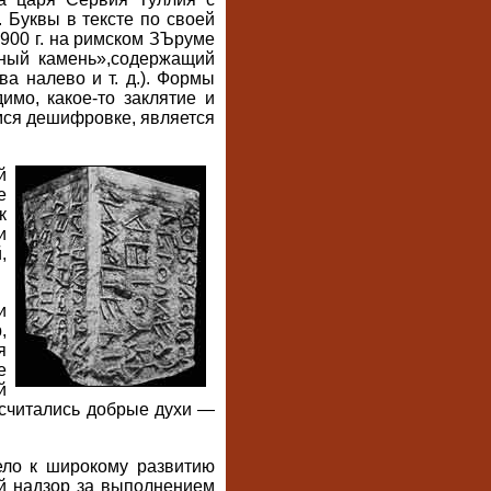
 Буквы в тексте по своей
900 г. на римском ЗЪруме
рный камень»,содержащий
а налево и т. д.). Формы
имо, какое-то заклятие и
мся дешифровке, является
й
е
к
и
,
и
,
я
е
й
 считались добрые духи —
ело к широкому развитию
й надзор за выполнением