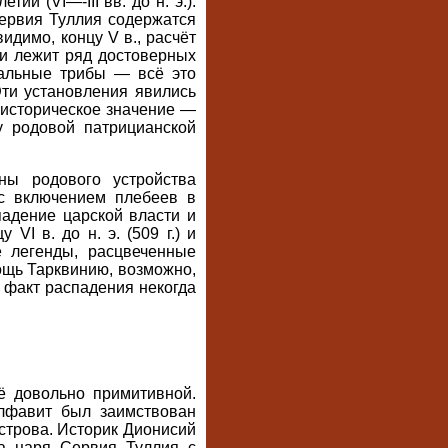
й (VI—-III вв. до н. э.).
ервия Туллия содержатся
идимо, концу V в., расчёт
ии лежит ряд достоверных
иальные трибы — всё это
Эти установления явились
 историческое значение —
у родовой патрицианской
ны родового устройства
 с включением плебеев в
падение царской власти и
VI в. до н. э. (509 г.) и
е легенды, расцвеченные
ощь Тарквинию, возможно,
 факт распадения некогда
ё довольно примитивной.
Алфавит был заимствован
строва. Историк Дионисий
ора царя Сервия Туллия с