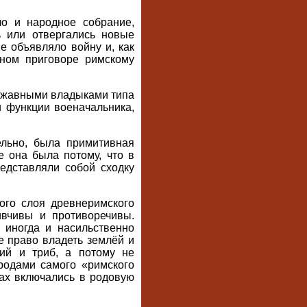
о и народное собрание,
ь или отвергались новые
е объявляло войну и, как
тном приговоре римскому
ержавными владыками типа
 функции военачальника,
ельно, была примитивная
 она была потому, что в
едставляли собой сходку
ого слоя древнеримского
вчивы и противоречивы.
 иногда и насильственно
 право владеть землёй и
ий и триб, а потому не
родами самого «римского
вах включались в родовую