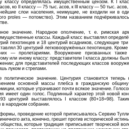
у классу определялась имущественным цензом. К I клас
в, ко II классу — 75 тыс. асов, к III классу — 50 тыс. асов,
днейшие слои населения, неимущие, не входили ни в оди
ого proles — потомство). Этим названием подчёркивалось
тве.
ое значение. Народное ополчение, т. е. римская арм
 имущественные классы. Каждый класс выставлял определё
нтурий пехотинцев и 18 центурий всадников, следующие тр
ыставлял 30 центурий легковооружённых пехотинцев. Кроме
 них — пролетариями. Вооружение призванных также
ому или иному классу: представители I класса должны был
жении; для представителей последующих классов вооруже
шь луком и стрелами.
политическое значение. Центурия становится теперь 
ючением основной массы плебса в гражданскую общину
миции, которые утрачивают почти всякое значение. Голосо
я имеет один голос. Подлинный характер этой новой кон
93 центурий выставлялось I классом (80+18=98). Таки
 в народном собрании.
еформы, проведение которой приписывалось Сервию Тулли
иничного акта, конечно, грешит против исторической истин
 общества, которые традиция приписывает творческой воле