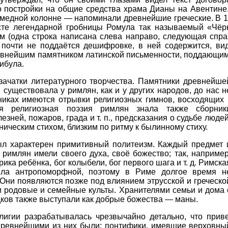
 постройки на общие средства храма Дианы на Авентине.
медной колонне — напоминали древнейшие греческие. В 1
сте легендарной гробницы Ромула так называемый «Чё
 (одна строка написана слева направо, следующая справ
 почти не поддаётся дешифровке, в ней содержится, вид
Древнейшим памятником латинской письменности, поддающи
ибула.
зачатки литературного творчества. Памятники древнейше
, существовала у римлян, как и у других народов, до нас н
никах имеются отрывки религиозных гимнов, восходящих 
ая религиозная поэзия римлян знала также сборник
зней, пожаров, града и т. п., предсказания о судьбе людей
ическим стихом, близким по ритму к былинному стиху.
ыл характерен примитивный политеизм. Каждый предмет 
римлян имели своего духа, своё божество; так, например
рика ребёнка, бог колыбели, бог первого шага и т. д. Римска
ыла антропоморфной, поэтому в Риме долгое время н
Они появляются позже под влиянием этрусской и греческо
и родовые и семейные культы. Хранителями семьи и дома
ков также выступали как добрые божества — маны.
лигии разрабатывалась чрезвычайно детально, что прив
 Древнейшими из них были: понтифики, имевшие верховны