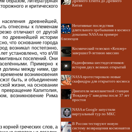
ким образом, литературная
Древнего Египта до Древнего
Китая
сторожного и критического
 населения древнейшей,
Негативные последствия
ыть отнесены к племенам
длительного пребывания в космосе
езко отличают от другой
доказаны NASA на примере
я по древнейшей истории
близнецов
сно, что основание города
род возникал постепзнно,
Космический телескоп «Кеплер»
т установлено, что вVIII
завершил 9-летнюю миссию
римитивных поселений. Они
Радиофизика шестидесятников:
заселёнными. Примерно к
история двух великих открытий
 и долины между ними, где
ь временем возникновения
NASA протестировало новые
мсжзт быть, и объединение
скафандры для открытого космоса
еской жизни, на основании
ит превращение Капитолия,
Двигатели межпланетной станции
зом, возникновение Рима
'Вояджер-1' заведены после 37 лет
простоя
NASA и Google запустили
виртуальный тур по МКС
В России тестируют новую
 корней греческих слов, а
систему возвращения космонавтов