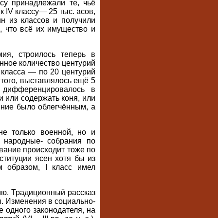
су принадлежали те, чьё
 к IV классу— 25 тыс. асов,
н из классов и получили
, что всё их имущество и
ия, строилось теперь в
нное количество центурий
и класса — по 20 центурий
 того, выставлялось ещё 5
 дифференцировалось в
и или содержать коня, или
ние было облегчённым, а
не только военной, но и
 народные- собрания по
вание происходит тоже по
ституции ясен хотя бы из
м образом, I класс имел
ю. Традиционный рассказ
ы. Изменения в социально-
 одного законодателя, на