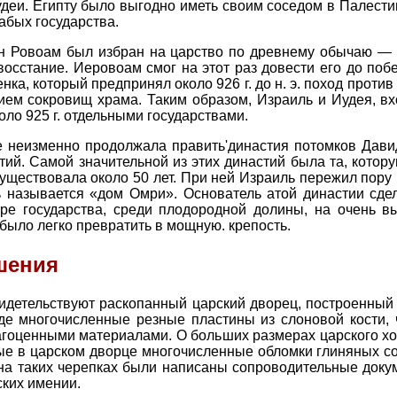
удеи. Египту было выгодно иметь своим соседом в Палести
абых государства.
н Ровоам был избран на царство по древнему обычаю —
восстание. Иеровоам смог на этот раз довести его до поб
ка, который предпринял около 926 г. до н. э. поход прот
ием сокровищ храма. Таким образом, Израиль и Иудея, в
коло 925 г. отдельными государствами.
е неизменно продолжала править'династия потомков Давид
ий. Самой значительной из этих династий была та, которую 
уществовала около 50 лет. При ней Израиль пережил пору 
ь называется «дом Омри». Основатель атой династии сде
е государства, среди плодородной долины, на очень вы
было легко превратить в мощную. крепость.
шения
видетельствуют раскопанный царский дворец, построенны
де многочисленные резные пластины из слоновой кости, 
гоценными материалами. О больших размерах царского хозя
ные в царском дворце многочисленные обломки глиняных с
, на таких черепках были написаны сопроводительные доку
ских имении.