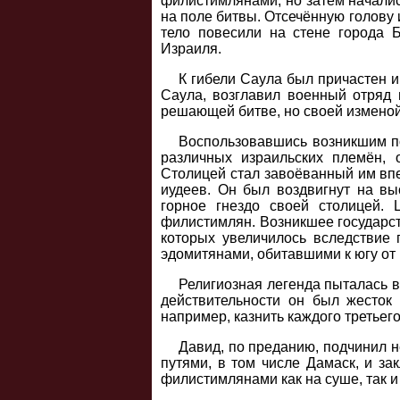
филистимлянами, но затем началис
на поле битвы. Отсечённую голову 
тело повесили на стене города 
Израиля.
К гибели Саула был причастен и
Саула, возглавил военный отряд 
решающей битве, но своей изменой
Воспользовавшись возникшим п
различных израильских племён, 
Столицей стал завоёванный им вп
иудеев. Он был воздвигнут на вы
горное гнездо своей столицей. 
филистимлян. Возникшее государст
которых увеличилось вследствие 
эдомитянами, обитавшими к югу от 
Религиозная легенда пыталась 
действительности он был жесток
например, казнить каждого третьего
Давид, по преданию, подчинил 
путями, в том числе Дамаск, и за
филистимлянами как на суше, так и