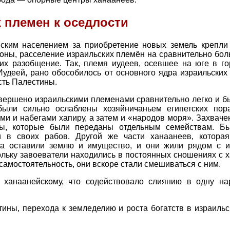
 племен к оседлости
ским населением за приобретение новых земель крепл
роны, расселение израильских племён на сравнительно бо
их разобщение. Так, племя иудеев, осевшее на юге в го
удеей, рано обособилось от основного ядра израильских
сть Палестины.
ершено израильскими племенами сравнительно легко и бы
ыли сильно ослаблены хозяйничаньем египетских пора
и и набегами хапиру, а затем и «народов моря». Захвач
лы, которые были переданы отдельным семействам. Б
 в своих рабов. Другой же части ханаанеев, которая
на оставили землю и имущество, и они жили рядом с и
льку завоеватели находились в постоянных сношениях с 
амостоятельность, они вскоре стали смешиваться с ним.
 ханаанейскому, что содействовало слиянию в одну на
тины, перехода к земледелию и роста богатств в израиль