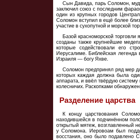
Сын Давида, парь Соломон, мудр
заключил союз с последним фараон
один из крупных городов Централ
Соломон вступил в ещё более близ
участие в сухопутной и морской то
Базой красноморской торговли я
созданы также крупнейшие медеп
которые содействовали его стр
Иерусалиме. Библейская легенда 
Израиля — богу Яхве.
Соломон предпринял ряд мер для
которых каждая должна была один
аппарата, и ввёл твёрдую систему
колесничих. Раскопками обнаружен
Разделение царства
К концу царствования Соломо
находившейся в подчинённом поло
открытый мятеж, возглавленный н
у Соломона. Иеровоам был подд
восстания, оно было подавлено 