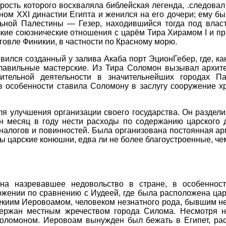
ость которого восхваляла библейская легенда, .следовал 
ом XXI династии Египта и женился на его дочери; ему был
ьной Палестины — Гезер, находившийся тогда под власт
кие союзнические отношения с царём Тира Хирамом I и п
рговле Финикии, в частности по Красному морю.
вился созданный у залива Акаба порт ЭционГебер, где, ка
лавильные мастерские. Из Тира Соломон вызывал архите
оительной деятельности в значительнейших городах Па
в особенности ставила Соломону в заслугу сооружение х
 улучшения организации своего государства. Он разделил
 месяц в году нести расходы по содержанию царского д
 налогов и повинностей. Была организована постоянная а
ы царские конюшни, едва ли не более благоустроенные, че
на назревавшее недовольство в стране, в особенност
жении по сравнению с Иудеей, где была расположена цар
екиим Иеровоамом, человеком незнатного рода, бывшим н
ержан местным жречеством города Силома. Несмотря н
Соломоном. Иеровоам вынужден был бежать в Египет, ра