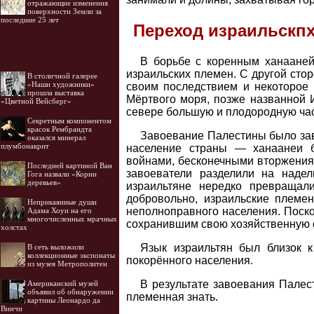
отражающие изменения
поверхности Земли за
последние 25 лет
Переход израильскпх
В борьбе с коренным ханааней
израильских племен. С другой сто
В столичной галерее
«Наши художники»
своим последствием и некоторое 
прошла выставка
Мёртвого моря, позже названной И
«Цветной Вейсберг»
севере большую и плодородную ча
Секретным компонентом
красок Рембрандта
Завоевание Палестины было зав
оказался минерал
плумбонакрит
население страны — ханаанеи б
войнами, бесконечными вторжениям
Последней картиной Ван
завоеватели разделили на наде
Гога назвали «Корни
деревьев»
израильтяне нередко превращали
добровольно, израильские племе
Неприкаянные души
неполноправного населения. Поско
Адама Хоуи на его
многочисленных мрачных
сохранившим свою хозяйственную с
холстах
Язык израильтян был близок к
В сеть выложили
коллекционные экспонаты
покорённого населения.
из музея Метрополитен
В результате завоевания Палес
Американский музей
объявил об обнаружении
племенная знать.
картины Леонардо да
Винчи