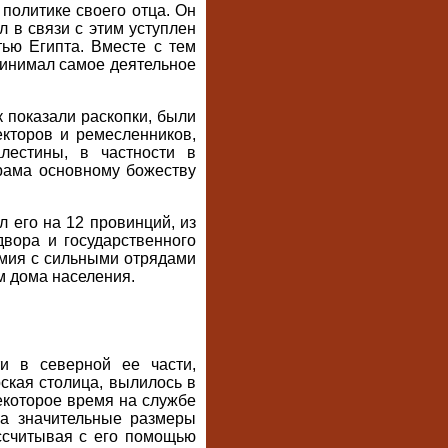
политике своего отца. Он
 в связи с этим уступлен
ью Египта. Вместе с тем
ринимал самое деятельное
к показали раскопки, были
кторов и ремесленников,
лестины, в частности в
рама основному божеству
 его на 12 провинций, из
вора и государственного
рмия с сильными отрядами
м дома населения.
и в северной ее части,
ская столица, вылилось в
екоторое время на службе
а значительные размеры
ссчитывая с его помощью