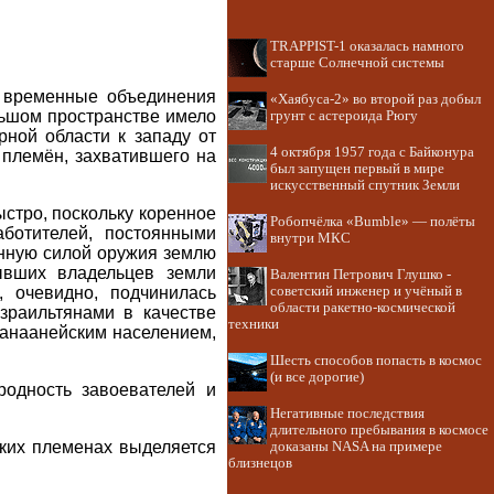
TRAPPIST-1 оказалась намного
старше Солнечной системы
и временные объединения
«Хаябуса-2» во второй раз добыл
льшом пространстве имело
грунт с астероида Рюгу
рной области к западу от
4 октября 1957 года с Байконура
 племён, захватившего на
был запущен первый в мире
искусственный спутник Земли
стро, поскольку коренное
Робопчёлка «Bumble» — полёты
ботителей, постоянными
внутри МКС
енную силой оружия землю
ывших владельцев земли
Валентин Петрович Глушко -
, очевидно, подчинилась
советский инженер и учёный в
области ракетно-космической
зраильтянами в качестве
техники
ханаанейским населением,
Шесть способов попасть в космос
(и все дорогие)
родность завоевателей и
Негативные последствия
длительного пребывания в космосе
ских племенах выделяется
доказаны NASA на примере
близнецов