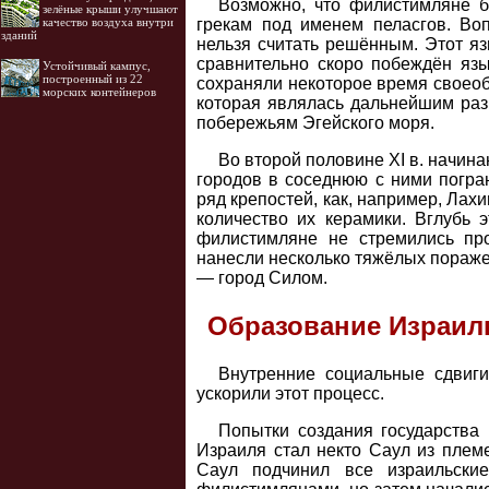
Возможно, что филистимляне б
зелёные крыши улучшают
качество воздуха внутри
грекам под именем пеласгов. Во
зданий
нельзя считать решённым. Этот я
сравнительно скоро побеждён язы
Устойчивый кампус,
построенный из 22
сохраняли некоторое время своеоб
морских контейнеров
которая являлась дальнейшим раз
побережьям Эгейского моря.
Во второй половине XI в. начи
городов в соседнюю с ними погра
ряд крепостей, как, например, Ла
количество их керамики. Вглубь 
филистимляне не стремились про
нанесли несколько тяжёлых пораже
— город Силом.
Образование Израиль
Внутренние социальные сдвиги
ускорили этот процесс.
Попытки создания государства 
Израиля стал некто Саул из плем
Саул подчинил все израильски