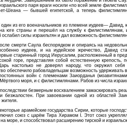
ь неудачи. Завершением их было поражение и гибель Сау
израильского паря враги носили «по всей земле филистимл
Бет-Шеана — бывшей египетской, а теперь филистимлян
 один из его военачальников из племени иудеев— Давид, 
на юге страны и перешёл на службу к филистимлянам, и
 ослабил силы израильтян и дал возможность филистимлян
осле смерти Саула беспорядком и опираясь на недовольн
особенно иудеев, и на иудейское жречество, Давид ст
ервые старинный город Иерусалим, расположенный в пред
сокой горе, представляя собой естественную крепость, 
Царь настолько не доверял народу, что окружил себя
во обеспечило рабовладельцам возможность удерживать в
постоянных войн с племенами Заиорданья (моавитянами,
Мёртвого моря, и с филистимлянами. Рабов из числа израил
впоследствии безмерным восхвалением замаскировать реал
 и безжалостен. При завоевании одной из областей Заи
 жителя.
некоторые арамейские государства Сирии, которые господ
ключил союз с царём Тира Хирамом I. Этот союз укрепля
 на море, и способствовал расширению тирской и израильск