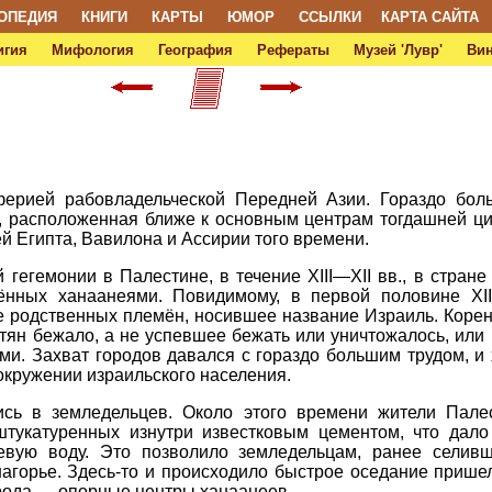
ОПЕДИЯ
КНИГИ
КАРТЫ
ЮМОР
ССЫЛКИ
КАРТА САЙТА
игия
Мифология
География
Рефераты
Музей 'Лувр'
Ви
ерией рабовладельческой Передней Азии. Гораздо боль
на, расположенная ближе к основным центрам тогдашней ц
ей Египта, Вавилона и Ассирии того времени.
 гегемонии в Палестине, в течение XIII—XII вв., в стран
лённых ханаанеями. Повидимому, в первой половине XIII
 родственных племён, носившее название Израиль. Корен
тян бежало, а не успевшее бежать или уничтожалось, или 
и. Захват городов давался с гораздо большим трудом, и
окружении израильского населения.
ись в земледельцев. Около этого времени жители Пале
штукатуренных изнутри известковым цементом, что дало
евую воду. Это позволило земледельцам, ранее селив
нагорье. Здесь-то и происходило быстрое оседание прише
рода — опорные центры ханаанеев.