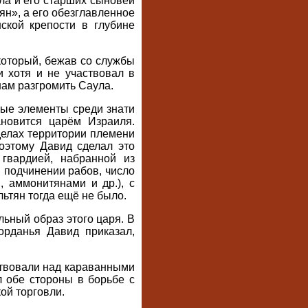
ла и его старших сыновей
ян», а его обезглавленное
ской крепости в глубине
который, бежав со службы
 хотя и не участвовал в
ам разгромить Саула.
ые элементы среди знати
ановится царём Израиля.
елах территории племени
поэтому Давид сделал это
 гвардией, набранной из
 подчинении рабов, число
 аммонитянами и др.), с
ьтян тогда ещё не было.
ьный образ этого царя. В
орданья Давид приказал,
ствовали над караванными
л обе стороны в борьбе с
ой торговли.