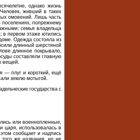
ячелетие, однако жизнь
 Человек, живший в таких
ных омовений. Лишь часть
 поселениях, попрежнему
тажными; семья владельца
; в первом этаже ютились
доме. Одежда состояла из
носили длинный шерстяной
лове длинное покрывало,
осуды составляли главную
х вещей.
 — плуг и короткий, ещё
вали землю мотыгой.
ладельческие государства с
ялись или военнопленные,
и царя, использовалась в
 этом сообщает и надпись
 того же названия, но не