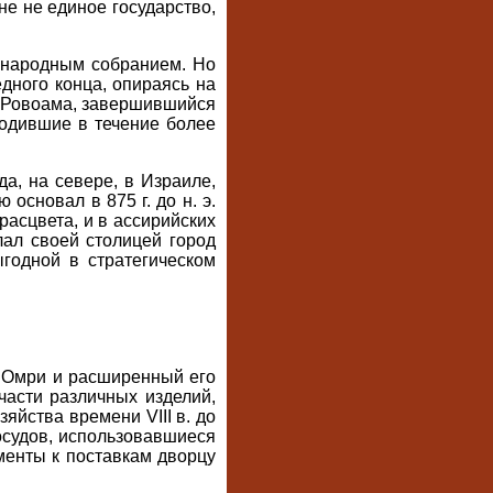
не не единое государство,
 народным собранием. Но
едного конца, опираясь на
ив Ровоама, завершившийся
ходившие в течение более
а, на севере, в Израиле,
основал в 875 г. до н. э.
расцвета, и в ассирийских
лал своей столицей город
годной в стратегическом
й Омри и расширенный его
части различных изделий,
йства времени VIII в. до
осудов, использовавшиеся
менты к поставкам дворцу