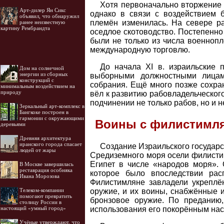
Хотя первоначально вторжение 
Арт-дилер Ян Сикс
однако в связи с воздействием б
объявил, что обнаружил
племён изменилась. На севере ра
ранее неизвестную
картину Рембрандта
оседлое скотоводство. Постепенно 
были не только из числа военнопл
международную торговлю.
До начала XI в. израильские
Дом на солнечной
энергии из сборных
выборными должностными лицам
конструкций с
собрания. Ещё много позже сохра
минимальным воздействием на
природу
вёл к развитию рабовладельческого
подчинении не только рабов, но и
Зеркальный арт-комплекс в
Бангкоке построен в
гармонии с окружающими
Воины с филистимл
деревьями
Древняя архитектура
иранского города спасает
Создание Израильского государс
людей от жары
Средиземного моря осели филисти
Египет в числе «народов моря». 
В Москве завершилась
реставрация особняка
которое было впоследствии рас
Ивана Морозова
Филистимляне завладели укрепл
Телеком-компании
оружие, и их воины, снабжённые и
помогают превратить
бронзовое оружие. По преданию,
столицу России в
настоящий «умный город»
использования его покорённым на
Учёные утверждают, что