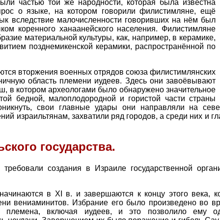
ыли частью той же народности, которая была известна
прос о языке, на котором говорили филистимляне, ещё
зык вследствие малочисленности говоривших на нём был
ком коренного ханаанейского населения. Филистимляне
разие материальной культуры, как, например, в керамике,
витием позднемикенской керамики, распространённой по
наются вторжения военных отрядов союза филистимлянских
ничную область племени иудеев. Здесь они завоёвывают
хиш, в котором археологами было обнаружено значительное
этой бедной, малоплодородной и гористой части страны
никнуть, свои главные удары они направляли на севе
ний израильтянам, захватили ряд городов, а среди них и 
ского государства.
 требовали создания в Израиле государственной орган
начинаются в XI в. и завершаются к концу этого века, 
ени вениаминитов. Избрание его было произведено во вр
е племена, включая иудеев, и это позволило ему о