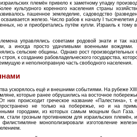
израильских племён привело к заметному упадку производ
олее культурного коренного населения страны хозяйств
звивалось пашенное земледелие, садоводство (разведен
осваивается железо. Число рабов к началу I тысячелетия д
енных, но и приобретались путём купли. Израиль к тому 
 племена управлялись советами родовой знати и так н
и, а иногда просто удачливыми военными вождями. 
нялись сельские общины. Однако рост производительных 
 строя, к созданию рабовладельческого государства, кото
 неимущую и неполноправную часть свободного населения.
янами
тва ускорялось ещё и внешними событиями. На рубеже XIII 
мляне, которые ранее обрушились на восточное побережь
От них происходит греческое название «Палестина», т. 
пространено не только на побережье, но и на прим
ёнными городами, из которых самым мощным был Газа. 
м, стали грозным противником для израильских племён, 
 филистимляне монополизировали изготовление железн
селением.