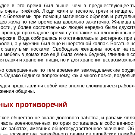
удее в это время был выше, чем в предшествующее-тыс
ь очень тяжёлой. Люди жили в тесноте, грязи и нищете.
я с болезнями при помощи магических обрядов и ритуаль
цев жила по тем временам довольно зажиточно. Жилища в
пости, у более состоятельных людей нередко были двухэ
, проводя прохладное время суток также на плоской крыше
рские. Вода собиралась и отстаивалась в цистернах при 
колен, а у мужчин был ещё и шерстяной колпак. Богатые 
 с загнутыми носками. Свободные женщины носили на го
и мебель в домах всё ещё была очень бедной, глиняные с
для варки и хранения пищи, но и для хранения всевозможны
но совершенные по тем временам земледельческие орудия
. Однако бедняки попрежнему, как и много позже, возделы
ь и Иудея представляли собой уже вполне сложившиеся рабов
ожения общины.
ных противоречий
йское общество не знало долгового рабства, и рабами явл
часть военнопленных, которая оставалась в собственност
ных работах, имевших общегосударственное значение. Об
 — государства, заселённого одним из еврейских племён