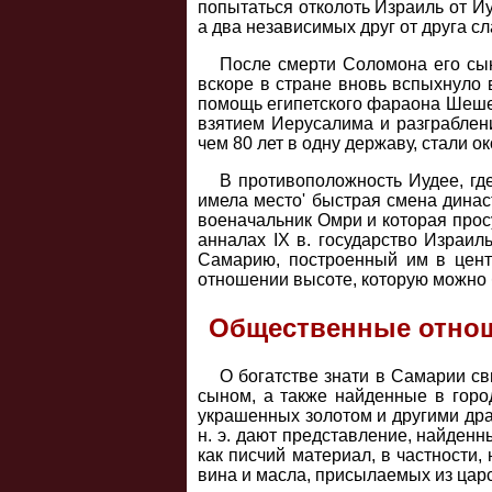
попытаться отколоть Израиль от И
а два независимых друг от друга сл
После смерти Соломона его сы
вскоре в стране вновь вспыхнуло 
помощь египетского фараона Шешен
взятием Иерусалима и разграблен
чем 80 лет в одну державу, стали о
В противоположность Иудее, гд
имела место' быстрая смена династ
военачальник Омри и которая прос
анналах IX в. государство Израил
Самарию, построенный им в центр
отношении высоте, которую можно 
Общественные отно
О богатстве знати в Самарии с
сыном, а также найденные в горо
украшенных золотом и другими дра
н. э. дают представление, найден
как писчий материал, в частности
вина и масла, присылаемых из цар