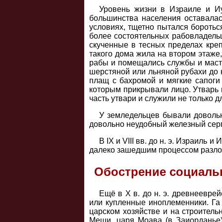
Уровень жизни в Израиле и И
большинства населения оставалас
условиях, тщетно пытался боротьс
более состоятельных рабовладель
скученные в тесных пределах кре
такого дома жила на втором этаже
рабы и помещались службы и масте
шерстяной или льняной рубахи до 
плащ с бахромой и мягкие сапоги
которым прикрывали лицо. Утварь 
часть утвари и служили не только 
У земледельцев бывали доволь
довольно неудобный железный серп
В IX и VIII вв. до н. э. Израил
далеко зашедшим процессом разл
Обострение социаль
Ещё в Х в. до н. э. древнеевре
или купленные иноплеменники. Га 
царском хозяйстве и на строитель
Меши, царя Моава (в Заиорданье)