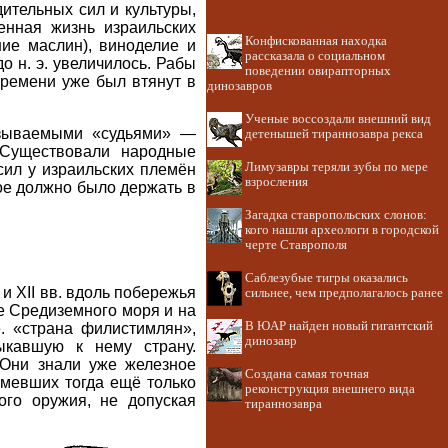
ительных сил и культуры,
енная жизнь израильских
Конфискованная находка
ие маслин), виноделие и
рассказала о социальном
о н. э. увеличилось. Рабы
поведении овирапторных
времени уже был втянут в
динозавров
Ученые воссоздали внешний вид
азываемыми «судьями» —
детенышей тираннозавра рекса
Существовали народные
Лимузавры теряли зубы по мере
сил у израильских племён
взросления
рое должно было держать в
Загадка ставропольских слонов:
кого нашли археологи в городской
черте Ставрополя
Саблезубые тигры оказались
и XII вв. вдоль побережья
сильнее, чем предполагалось ранее
е Средиземного моря и на
В ЮАР найден новый гигантский
е. «страна филистимлян»,
динозавр
ыкавшую к нему страну.
Они знали уже железное
Создана самая точная
имевших тогда ещё только
реконструкция внешнего вида
ого оружия, не допуская
тираннозавра