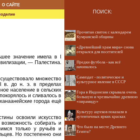
О САЙТЕ
ПОИСК:
ноделие
Прочитан свиток с календарем
Кумранской общины
«Древнейший храм мира» снова
открылся для посетителей
шее значение имела в I
ивилизации, — Палестина.
Предки футбола - как всё
начиналось
Самиздат - политическое и
е существовало множество
культурное явление в СССР
 в. до н. э. в пределах
ное население в сельских
Гора в Индонезии скрывала очень
покорялось и сливалось в
большую и чрезвычайно древнюю
 ханаанейские города ещё
«пирамиду»
Культуру ацтеков показали в
аутентичных ярких красках
стины освоили искусство
 возможность собирать и
Что было на месте Древнего
шимся только у ручьёв и
Египта?
льцев. Но постепенно они