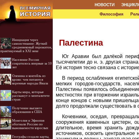
НОВОСТИ
ЭНЦИКЛ
Философия
Рел
Инициация через
Палестина
самоистязание: Жуткий
средневековый пережиток,
практикуемый в XXI веке
Юг Аравии был далёкой периф
Население России
тысячелетии до н. э. другая стра
сократилось впервые за 10
Её история тесно связана с истори
лет
Оленина и коктейль из
В период ослабления египетской
крови: чем питаются
мелких городов-государств, насе
коренные народы Ямала
Палестины появилось объединение
Карты мира, которые
местностях при вторжении израиль
расскажут о менталитете
стран
конце концов с новыми пришельцам
долго продолжали существовать в 
Получение высшего
образования в США
Кочевники, оседая, превращал
Монголия и Эфиопия
сооружения каменных цистерн, о
обогнали Россию по
длительное, время хранить дожд
выживаемости взрослых
источников, освоить центральное 
Географы создали карты,
занимали и долины, захватывая го