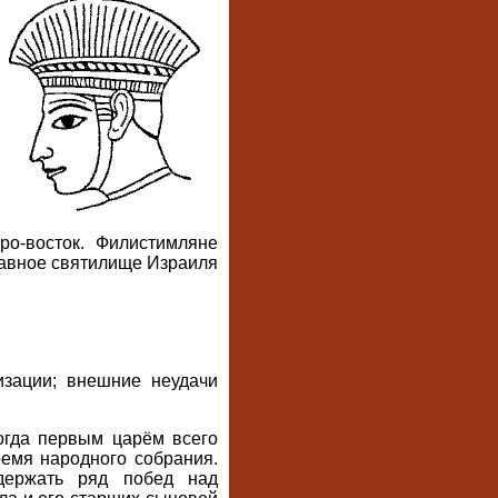
ро-восток. Филистимляне
главное святилище Израиля
изации; внешние неудачи
когда первым царём всего
емя народного собрания.
держать ряд побед над