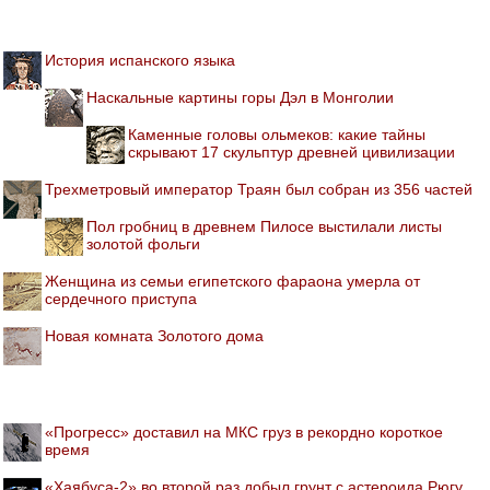
История испанского языка
Наскальные картины горы Дэл в Монголии
Каменные головы ольмеков: какие тайны
скрывают 17 скульптур древней цивилизации
Трехметровый император Траян был собран из 356 частей
Пол гробниц в древнем Пилосе выстилали листы
золотой фольги
Женщина из семьи египетского фараона умерла от
сердечного приступа
Новая комната Золотого дома
«Прогресс» доставил на МКС груз в рекордно короткое
время
«Хаябуса-2» во второй раз добыл грунт с астероида Рюгу