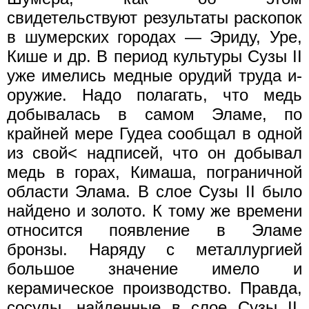
свидетельствуют результаты раскопок
в шумерских городах — Эриду, Уре,
Кише и др. В период культуры Сузы II
уже имелись медные орудий труда и-
оружие. Надо полагать, что медь
добывалась в самом Эламе, по
крайней мере Гудеа сообщал в одной
из свой< надписей, что он добывал
медь в горах, Кимаша, пограничной
области Элама. В слое Сузы II было
найдено и золото. К тому же времени
относится появление в Эламе
бронзы. Наряду с металлургией
большое значение имело и
керамическое производство. Правда,
сосуды, найденные в слое Сузы II,