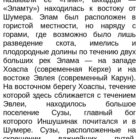
«Эламту») находилась к востоку от
Шумера. Элам был расположен в
гористой местности, но наряду с
горами, где возможно было лишь
разведение скота, имелись и
плодородные долины по течению двух
больших рек Элама — на западе
Хоаспа (современная Керхе) и на
востоке Эвлея (современный Карун).
На восточном берегу Хоаспы, течение
которой здесь сближается с течением
Эвлеи, находилось большое
поселение Сузы, главный бог
которого Иншушинак почитался и в
Шумере. Сузы, расположенные на
скрещении важнейших путей,