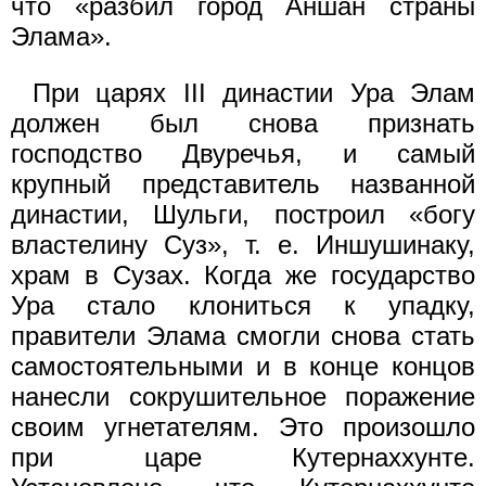
что «разбил город Аншан страны
Элама».
При царях III династии Ура Элам
должен был снова признать
господство Двуречья, и самый
крупный представитель названной
династии, Шульги, построил «богу
властелину Суз», т. е. Иншушинаку,
храм в Сузах. Когда же государство
Ура стало клониться к упадку,
правители Элама смогли снова стать
самостоятельными и в конце концов
нанесли сокрушительное поражение
своим угнетателям. Это произошло
при царе Кутернаххунте.