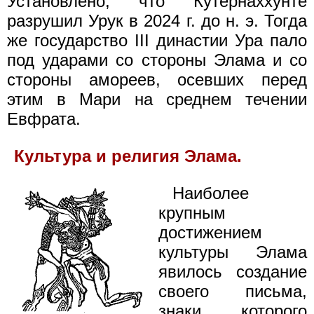
Установлено, что Кутернаххунте
разрушил Урук в 2024 г. до н. э. Тогда
же государство III династии Ура пало
под ударами со стороны Элама и со
стороны амореев, осевших перед
этим в Мари на среднем течении
Евфрата.
Культура и религия Элама.
Наиболее
крупным
достижением
культуры Элама
явилось создание
своего письма,
знаки которого