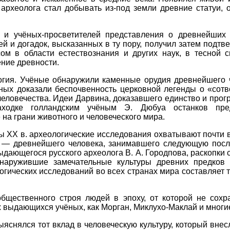
 археолога стал добывать из-под земли древние статуи, 
й и учёных-просветителей представления о древнейших
 и догадок, высказанных в ту пору, получил затем подтве
ом в области естествознания и других наук, в тесной с
ение древности.
гия. Учёные обнаружили каменные орудия древнейшего ч
ных доказали беспочвенность церковной легенды о «сотво
человечества. Идеи Дарвина, доказавшего единство и прог
аходке голландским учёным Э. Дюбуа останков пре
 на грани животного и человеческого мира.
ы XX в. археологические исследования охватывают почти 
 — древнейшего человека, занимавшего следующую после
дающегося русского археолога В. А. Городпова, раскопки с
бнаружившие замечательные культуры древних предков
ических исследований во всех странах мира составляет ту
бщественного строя людей в эпоху, от которой не сохр
х выдающихся учёных, как Морган, Миклухо-Маклай и многие
снялся тот вклад в человеческую культуру, который внес