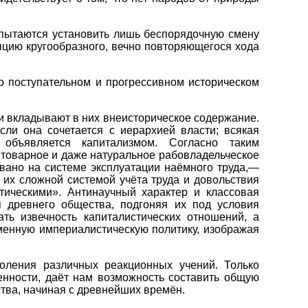
 пытаются установить лишь беспорядочную смену
цию кругообразного, вечно повторяющегося хода
 о поступательном и прогрессивном историческом
ки вкладывают в них внеисторическое содержание.
сли она сочетается с иерархией власти; всякая
 объявляется капитализмом. Согласно таким
;товарное и даже натуральное рабовладельческое
овано на системе эксплуатации наёмного труда,—
 их сложной системой учёта труда и довольствия
тическими». Антинаучный характер и классовая
 древнего общества, подгоняя их под условия
ть извечность капиталистических отношений, а
менную империалистическую политику, изображая
оления различных реакционных учений. Только
нности, даёт нам возможность составить общую
ства, начиная с древнейших времён.