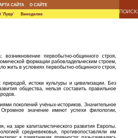
АРТА САЙТА
О САЙТЕ
ПОИСК:
 'Лувр'
Виноделие
 возникновение первобытно-общинного строя,
номической формации рабовладельческим строем,
ло жить в условиях первобытно-общинного строя,
.
 природой, истоки культуры и цивилизации. Без
азвития общества, нельзя составить правильное
ародов.
иями поколений учёных-историков. Значительное
 Огромное значение имеют успехи филологии,
, на заре капиталистического развития Европы.
ологией средневековья, противопоставляли им
интерес к памятникам древности: разыскивались