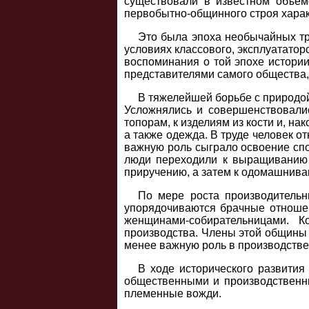
существовали в известном объём
первобытно-общинного строя характ
Это была эпоха необычайных тру
условиях классового, эксплуататор
воспоминания о той эпохе истории
представителями самого общества,
В тяжелейшей борьбе с природо
Усложнялись и совершенствовали
топорам, к изделиям из кости и, н
а также одежда. В труде человек о
важную роль сыграло освоение спо
люди переходили к выращиванию 
приручению, а затем к одомашнива
По мере роста производительн
упорядочиваются брачные отношен
женщинами-собирательницами. 
производства. Члены этой общины 
менее важную роль в производстве
В ходе исторического развити
общественными и производственны
племенные вожди.