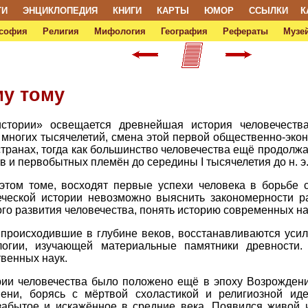
ТИ
ЭНЦИКЛОПЕДИЯ
КНИГИ
КАРТЫ
ЮМОР
ССЫЛКИ
К
софия
Религия
Мифология
География
Рефераты
Музей
му тому
тории» освещается древнейшая история человечества:
 многих тысячелетий, смена этой первой общественно-эко
транах, тогда как большинство человечества ещё продолжа
 и первобытных племён до середины I тысячелетия до н. э
том томе, восходят первые успехи человека в борьбе с
еческой истории невозможно выяснить закономерности р
ого развития человечества, понять историю современных н
 происходившие в глубине веков, восстанавливаются усил
логии, изучающей материальные памятники древности.
твенных наук.
ии человечества было положено ещё в эпоху Возрождения
ни, борясь с мёртвой схоластикой и религиозной иде
 забытое и искажённое в средние века. Появился живой 