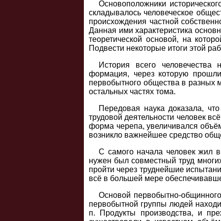
Основоположники историческог
складывалось человеческое общес
происхождения частной собственно
Данная ими характеристика основн
теоретической основой, на котор
Подвести некоторые итоги этой раб
История всего человечества 
формация, через которую прошли
первобытного общества в разных м
остальных частях тома.
Передовая наука доказала, что
трудовой деятельности человек вс
форма черепа, увеличивался объём
возникло важнейшее средство общ
С самого начала человек жил в
нужен был совместный труд многи
пройти через труднейшие испытания
всё в большей мере обеспечивавше
Основой первобытно-общинного 
первобытной группы людей находил
п. Продукты производства, и пр