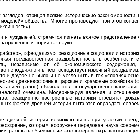
 взглядов, отрицая всякие исторические закономерности,
«моделей» общества. Многие проповедуют при этом концеп
икличности»).
ки и чуждые ей, стремятся изгнать всякое представление
 разрушению истории как науки.
«рабство», «феодализм», реакционные социологи и истори
якая государственная раздроблённость, в особенности е
ость, независимо от её экономического содержания,
во неподвижно и в нём господствует извечный феодализм
то и другое не было и не могло быть в тех условиях осн
еские; древневосточные царские и храмовые хозяйства (с
атацией рабов) объявляются «государственно-капиталис
аналогий очевидна. Модернизируя явления и отношения
ва, реакционно настроенные историки стремятся доказа
нных фактов древней истории пытаются оправдать совре
ие древней истории возможно лишь при условии преод
воззрение, которым вооружена передовая наука совреме
ории, раскрыть объективные закономерности развития обще