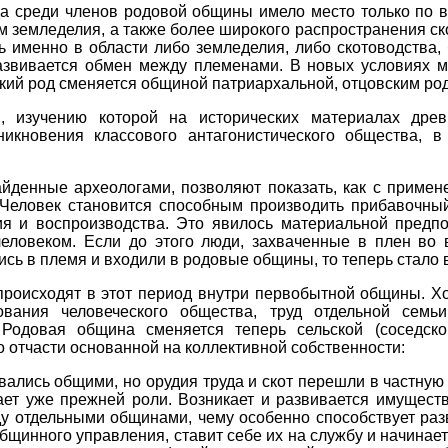
а среди членов родовой общины имело место только по во
 земледелия, а также более широкого распространения ск
ь именно в области либо земледелия, либо скотоводства
звивается обмен между племенами. В новых условиях му
ий род сменяется общиной патриархальной, отцовским ро
 изучению которой на исторических материалах древ
никновения классового антагонистического общества, в
йденные археологами, позволяют показать, как с приме
 Человек становится способным производить прибавочный п
ия и воспроизводства. Это явилось материальной предп
человеком. Если до этого люди, захваченные в плен во
ись в племя и входили в родовые общины, то теперь стало
роисходят в этот период внутри первобытной общины. Хот
вания человеческого общества, труд отдельной семь
 Родовая община сменяется теперь сельской (соседск
 отчасти основанной на коллективной собственности:
авались общими, но орудия труда и скот перешли в частную
ает уже прежней роли. Возникает и развивается имущес
ду отдельными общинами, чему особенно способствует р
бщинного управления, ставит себе их на службу и начинае