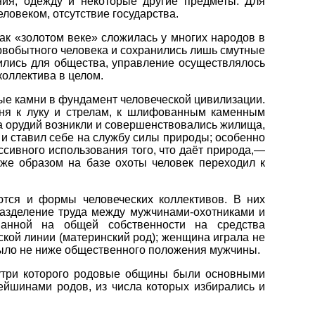
ния, одежду и некоторые другие предметы. Для
ловеком, отсутствие государства.
ак «золотом веке» сложилась у многих народов в
ервобытного человека и сохранились лишь смутные
дились для общества, управление осуществлялось
коллектива в целом.
ые камни в фундамент человеческой цивилизации.
мня к луку и стрелам, к шлифованным каменным
ва орудий возникли и совершенствовались жилища,
 и ставил себе на службу силы природы; особенно
сивного использования того, что даёт природа,—
же образом на базе охоты человек переходил к
тся и формы человеческих коллективов. В них
азделение труда между мужчинами-охотниками и
ванной на общей собственности на средства
кой линии (материнский род); женщина играла не
было не ниже общественного положения мужчины.
нутри которого родовые общины были основными
йшинами родов, из числа которых избирались и