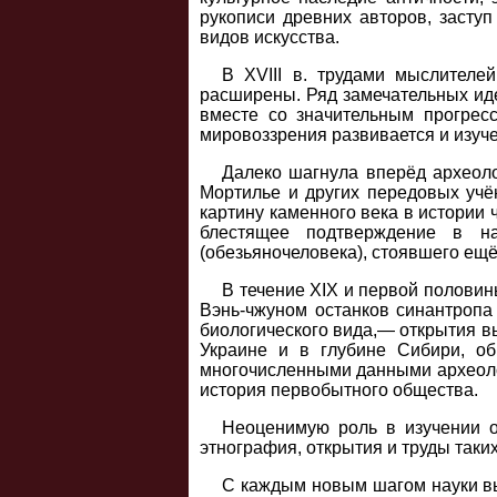
рукописи древних авторов, заступ
видов искусства.
В XVIII в. трудами мыслителе
расширены. Ряд замечательных идей
вместе со значительным прогресс
мировоззрения развивается и изуч
Далеко шагнула вперёд археоло
Мортилье и других передовых учё
картину каменного века в истории 
блестящее подтверждение в н
(обезьяночеловека), стоявшего ещё
В течение XIX и первой половин
Вэнь-чжуном останков синантропа
биологического вида,— открытия вы
Украине и в глубине Сибири, о
многочисленными данными археолог
история первобытного общества.
Неоценимую роль в изучении о
этнография, открытия и труды таки
С каждым новым шагом науки выя