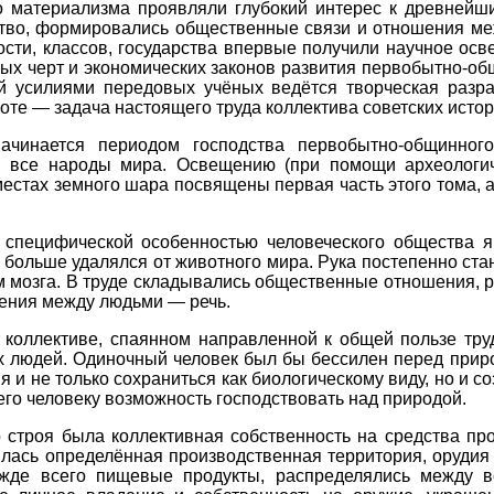
о материализма проявляли глубокий интерес к древнейш
тво, формировались общественные связи и отношения ме
сти, классов, государства впервые получили научное осв
ых черт и экономических законов развития первобытно-общ
ой усилиями передовых учёных ведётся творческая разр
оте — задача настоящего труда коллектива советских истор
начинается периодом господства первобытно-общинног
 все народы мира. Освещению (при помощи археологич
естах земного шара посвящены первая часть этого тома, а
 специфической особенностью человеческого общества я
ё больше удалялся от животного мира. Рука постепенно ст
 мозга. В труде складывались общественные отношения, 
ения между людьми — речь.
 коллективе, спаянном направленной к общей пользе тру
х людей. Одиночный человек был бы бессилен перед приро
 и не только сохраниться как биологическому виду, но и с
го человеку возможность господствовать над природой.
строя была коллективная собственность на средства про
ась определённая производственная территория, орудия п
ежде всего пищевые продукты, распределялись между в