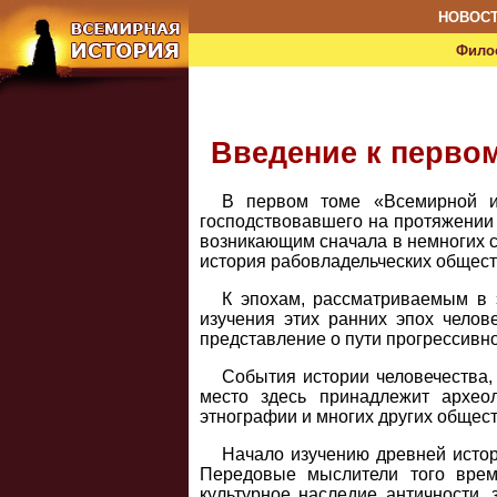
НОВОС
Фило
Введение к перво
В первом томе «Всемирной ис
господствовавшего на протяжении
возникающим сначала в немногих с
история рабовладельческих обществ
К эпохам, рассматриваемым в э
изучения этих ранних эпох челов
представление о пути прогрессивн
События истории человечества,
место здесь принадлежит архео
этнографии и многих других общес
Начало изучению древней истор
Передовые мыслители того време
культурное наследие античности,