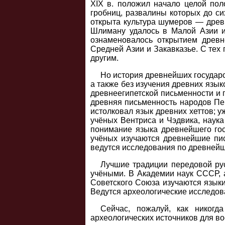
XIX в. положил начало целой по
гробниц, развалины которых до си
открыта культура шумеров — древ
Шлиману удалось в Малой Азии и 
ознаменовалось открытием древн
Средней Азии и Закавказье. С тех
другим.
Но история древнейших государ
а также без изучения древних язы
древнеегипетской письменности и 
древняя письменность народов Пе
истолковал язык древних хеттов; у
учёных Вентриса и Чэдвика, наука
понимание языка древнейшего гос
учёных изучаются древнейшие пис
ведутся исследования по древнейш
Лучшие традиции передовой рус
учёными. В Академии наук СССР, а
Советского Союза изучаются языки
Ведутся археологические исследов
Сейчас, пожалуй, как никогд
археологических источников для в