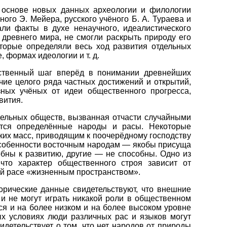
 основе новых данных археологии и филологии
ного Э. Мейера, русского учёного Б. А. Тураева и
али факты в духе ненаучного, идеалистического
древнего мира, не смогли раскрыть природу его
оторые определяли весь ход развития отдельных
 формах идеологии и т. д.
ественный шаг вперёд в понимании древнейших
чие целого ряда частных достижений и открытий,
зных учёных от идеи общественного прогресса,
вития.
дельных обществ, вызванная отчасти случайными
яются определённые народы и расы. Некоторые
ких масс, приводящим к поочерёдному господству
в особенности восточным народам — якобы присуща
бны к развитию, другие — не способны. Одно из
что характер общественного строя зависит от
ой расе «жизненным пространством».
орические данные свидетельствуют, что внешние
 и не могут играть никакой роли в общественном
ься и на более низком и на более высоком уровне
х условиях люди различных рас и языков могут
детельствует о том, что нет народов от природы