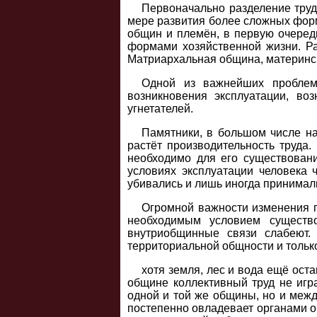
Первоначально разделение труд
мере развития более сложных форм
общин и племён, в первую очеред
формами хозяйственной жизни. Ра
Матриархальная община, материнск
Одной из важнейших проблем,
возникновения эксплуатации, воз
угнетателей.
Памятники, в большом числе на
растёт производительность труда.
необходимо для его существован
условиях эксплуатации человека 
убивались и лишь иногда принимал
Огромной важности изменения п
необходимым условием существо
внутриобщинные связи слабеют.
территориальной общности и только
хотя земля, лес и вода ещё ост
общине коллективный труд не игр
одной и той же общины, но и меж
постепенно овладевает органами о