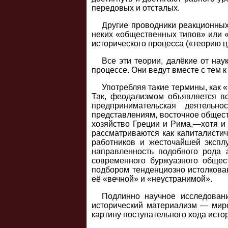
передовых и отсталых.
Другие проводники реакционных
неких «общественных типов» или 
исторического процесса («теорию ц
Все эти теории, далёкие от нау
процессе. Они ведут вместе с тем к
Употребляя такие термины, как 
Так, феодализмом объявляется вс
предпринимательская деятельн
представлениям, восточное общест
хозяйство Греции и Рима,—хотя и 
рассматриваются как капиталистич
работников и жесточайшей эксплу
направленность подобного рода 
современного буржуазного общест
подбором тенденциозно истолкова
её «вечной» и «неустранимой».
Подлинно научное исследован
исторический материализм — миро
картину поступательного хода ист