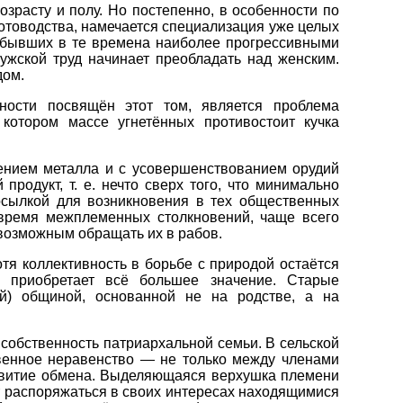
зрасту и полу. Но постепенно, в особенности по
отоводства, намечается специализация уже целых
, бывших в те времена наиболее прогрессивными
жской труд начинает преобладать над женским.
дом.
ности посвящён этот том, является проблема
 котором массе угнетённых противостоит кучка
нением металла и с усовершенствованием орудий
родукт, т. е. нечто сверх того, что минимально
осылкой для возникновения в тех общественных
 время межплеменных столкновений, чаще всего
 возможным обращать их в рабов.
я коллективность в борьбе с природой остаётся
и приобретает всё большее значение. Старые
ой) общиной, основанной не на родстве, а на
 собственность патриархальной семьи. В сельской
твенное неравенство — не только между членами
азвитие обмена. Выделяющаяся верхушка племени
т распоряжаться в своих интересах находящимися