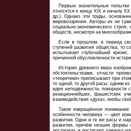
Первые значительные попытки
относятся к концу XIX и началу XX
др.). Однако эти труды, основан
мировоззрения. Авторы их не сум
социально-экономического строя,
обществ, несмотря на многообразие
Если в прошлом, в период св
ступеней развития общества, то с
испытывает глубочайший кризис.
причинной обусловленности историч
История древнего мира изображ
обстоятельствами, отчасти проя
«теоретики» приписывают при этом
то одной, то другой расы: одним 
идея неподвижности, покорности 
реакционнейших, фашистских уч
взаимодействия «духа», якобы сво
Такое извращённое понимание и
особенности человека — цвет кожи
развитии. Одни и те же расы и на
развития, причём низшие формы 
достигнуть и достигают равного у