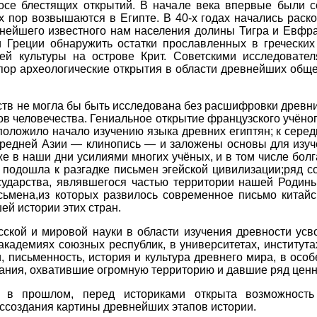
лосе блестящих открытий. В начале века впервые были 
х пор возвышаются в Египте. В 40-х годах начались раско
нейшего известного нам населения долины Тигра и Евфрат
Греции обнаружить остатки прославленных в греческих 
ей культуры на острове Крит. Советскими исследовате
 пор археологические открытия в области древнейших общ
ств не могла бы быть исследована без расшифровки древн
ков человечества. Гениальное открытие французского учён
положило начало изучению языка древних египтян; к серед
редней Азии — клинопись — и заложены основы для изуче
же в наши дни усилиями многих учёных, и в том числе болг
 подошла к разгадке письмен эгейской цивилизации;ряд 
ударства, являвшегося частью территории нашей Родины
ьмена,из которых развилось современное письмо китайс
ей истории этих стран.
ской и мировой науки в области изучения древности ус
кадемиях союзных республик, в университетах, института
, письменность, история и культура древнего мира, в осо
ания, охватившие огромную территорию и давшие ряд ценн
а в прошлом, перед историками открыта возможност
оссоздания картины древнейших этапов истории.