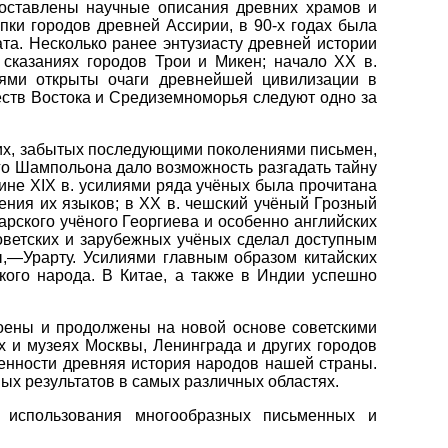
составлены научные описания древних храмов и
пки городов древней Ассирии, в 90-х годах была
а. Несколько ранее энтузиасту древней истории
сказаниях городов Трои и Микен; начало XX в.
лями открыты очаги древнейшей цивилизации в
еств Востока и Средиземноморья следуют одно за
их, забытых последующими поколениями письмен,
ого Шампольона дало возможность разгадать тайну
ине XIX в. усилиями ряда учёных была прочитана
ния их языков; в XX в. чешский учёный Грозный
арского учёного Георгиева и особенно английских
советских и зарубежных учёных сделал доступным
,—Урарту. Усилиями главным образом китайских
кого народа. В Китае, а также в Индии успешно
воены и продолжены на новой основе советскими
х и музеях Москвы, Ленинграда и других городов
бенности древняя история народов нашей страны.
ых результатов в самых различных областях.
ь использования многообразных письменных и