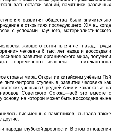
откапывать остатки зданий, памятники различных
 ступенях развития общества были значительно
рждение в открытиях последующего, XIX в., когда
вязи с успехами научного, материалистического
еловека, жившего сотни тысяч лет назад. Труды
рении» человека 6 тыс. лет назад и воссоздали
рессивное развитие органического мира, получили
дка современного человека — питекантропа
все страны мира. Открытие китайским учёным Пэй
 питекантропа ступень в развитии человека как
оветских учёных в Средней Азии и Закавказье, на
 народов Советского Союза,—всё это вместе с
 основу, на которой может быть воссоздана ныне
анилось письменных памятников, сыграла также
 другие.
ли народы глубокой древности. В этом отношении