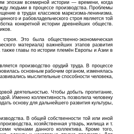
им эпохам всемирной истории — времени, когда
жду людьми в процессе производства. Проблемы
ещение в трудах классиков марксизма-ленинизма.
инного и рабовладельческого строя является той
аботка конкретной истории древнейших обществ.
иков.
о строя. Это была общественно-экономическая
еского материала) важнейших этапов развития
 также главы по истории племён Европы и Азии в
вляется производство орудий труда. В процессе
ановилась основным рабочим органом, изменялась
развивались мыслительные способности человека,
довой деятельностью. Чтобы добыть пропитание,
дой. Именно коллективность позволила человеку
оздать основу для дальнейшего развития культуры,
изводства. В общей собственности той или иной
роизводства, хозяйственная утварь, жилища и т.
семи членами данного коллектива. Кроме того,