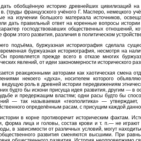
 дать обобщённую историю древнейших цивилизаций на
 в. (труды французского учёного Г. Масперо, немецкого учё
ные на изучении большого материала источников, освещ
ели дать правильный ответ на коренные вопросы истории 
 характер господствовавших общественных отношений, к
 форм этого развития, различия в политическом устройстве,
оего подъёма, буржуазная историография сделала сущ
овременная буржуазная историография, несмотря на нали
 Он проявляется прежде всего в отказе многих буржуа
еских явлений, от идеи закономерности исторического раз
ается реакционными авторами как хаотическая смена от
влениями некоего «духа», носителем которого объявл
 ведущую роль в древней истории передвижениям этничес
из них будто бы искони присуща идея развития, другим — 
судьбе и предержащим властям; одни расы будто бы спосо
ений — так называемая «геополитика» — утверждает, 
йственного определённым расам, с присущим каждой данн
стории в корне противоречит историческим фактам. Ист
, форма лица и головы, состав крови и т. п.— не играют
роды, в зависимости от различных условий, могут находит
общественного развития сменяются высшими. При равны
ровня общественного развития. История неопровержимо сви