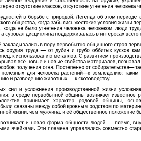
е личное владение и собственность на оружие, украше
ерно отсутствие классов, отсутствие угнетения человека че
дностей в борьбе с природой. Легенда об этом периоде к
ского общества, когда забылись жестокие условия жизни п
, когда не было угнетения человека человеком, люди тру
 а суровая дисциплина поддерживалась в интересах всего 
й закладывались в пору первобытно-общинного строя перв
сь орудия труда — от дубин и грубо оббитых кусков ка
аконец, к использованию металлов. С развитием производст
ткрывал всё новые и новые свойства материалов, познавал
собов получения огня. Постепенно от собирательства—пас
полезных для человека растений—к земледелию; таким 
нию и разведению животных — к скотоводству.
ых сил и усложнения производственной жизни усложняю
ия; в среде первобытной общины возникает известное р
Коллектив принимает характер родовой общины, осно
были связаны между собой кровным родством по материнс
нной жизни, чем мужчина, и её общественное положение 
я возникает и новая форма общности людей — племя, в
ми ячейками. Эти племена управлялись совместно старе