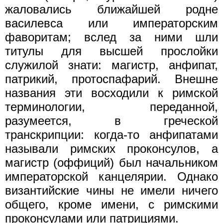
жаловались ближайшей родне
василевса или императорским
фаворитам; вслед за ними шли
титулы для высшей прослойки
служилой знати: магистр, анфипат,
патрикий, протоспафарий. Внешне
названия эти восходили к римской
терминологии, переданной,
разумеется, в греческой
транскрипции: когда-то анфипатами
называли римских проконсулов, а
магистр (оффиций) был начальником
императорской канцелярии. Однако
византийские чины не имели ничего
общего, кроме имени, с римскими
проконсулами или патрициями.