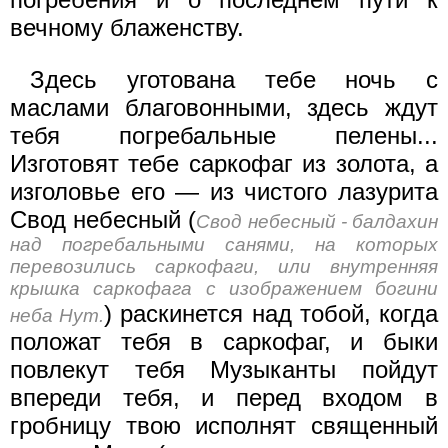
вечному блаженству.
Здесь уготована тебе ночь с
маслами благовонными, здесь ждут
тебя погребальные пелены...
Изготовят тебе саркофаг из золота, а
изголовье его — из чистого лазурита
Свод небесный (
Свод небесный - балдахин
над погребальными санями, на которых
перевозились саркофаги, или внутренняя
крышка саркофага с изображением богини
) раскинется над тобой, когда
неба Нут.
положат тебя в саркофаг, и быки
повлекут тебя Музыканты пойдут
впереди тебя, и перед входом в
гробницу твою исполнят священный