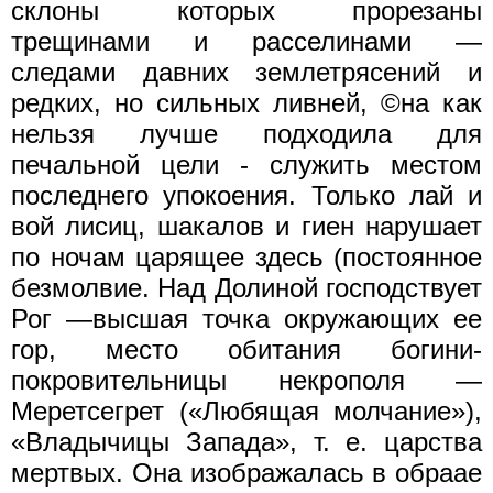
склоны которых прорезаны
трещинами и расселинами —
следами давних землетрясений и
редких, но сильных ливней, ©на как
нельзя лучше подходила для
печальной цели - служить местом
последнего упокоения. Только лай и
вой лисиц, шакалов и гиен нарушает
по ночам царящее здесь (постоянное
безмолвие. Над Долиной господствует
Рог —высшая точка окружающих ее
гор, место обитания богини-
покровительницы некрополя —
Меретсегрет («Любящая молчание»),
«Владычицы Запада», т. е. царства
мертвых. Она изображалась в обраае