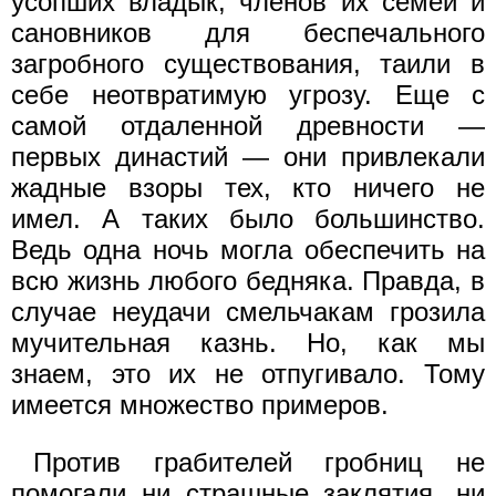
усопших владык, членов их семей и
сановников для беспечального
загробного существования, таили в
себе неотвратимую угрозу. Еще с
самой отдаленной древности —
первых династий — они привлекали
жадные взоры тех, кто ничего не
имел. А таких было большинство.
Ведь одна ночь могла обеспечить на
всю жизнь любого бедняка. Правда, в
случае неудачи смельчакам грозила
мучительная казнь. Но, как мы
знаем, это их не отпугивало. Тому
имеется множество примеров.
Против грабителей гробниц не
помогали ни страшные заклятия, ни